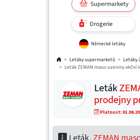
Supermarkety
Drogerie
Německé letáky
Letáky supermarketů
Letáky
Leták ZEMAN maso-uzeniny akční let
Leták
ZEMA
prodejny pr
Platnost: 01.06.20
Leták,
ZEMAN maso-