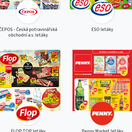
ČEPOS - Česká potravinářská
ESO letáky
obchodní a.s. letáky
FLOP TOP letáky
Penny Market letáky