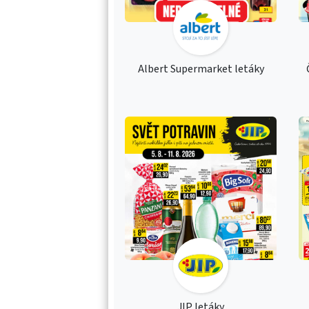
Albert Supermarket letáky
JIP letáky