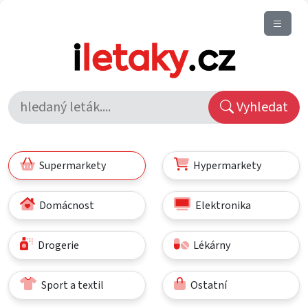
Vyhledat
Supermarkety
Hypermarkety
Domácnost
Elektronika
Drogerie
Lékárny
Sport a textil
Ostatní