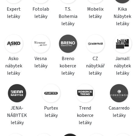
Expert
Fotolab
T.S.
Mobelix
Kika
letáky
letáky
Bohemia
letáky
Nábytek
letáky
letáky
Asko
Vesna
Breno
CZ
Jamall
nábytek
letáky
koberce
nábytkář
nábytek
letáky
letáky
letáky
letáky
JENA-
Purtex
Trend
Casarredo
NÁBYTEK
letáky
koberce
letáky
letáky
letáky