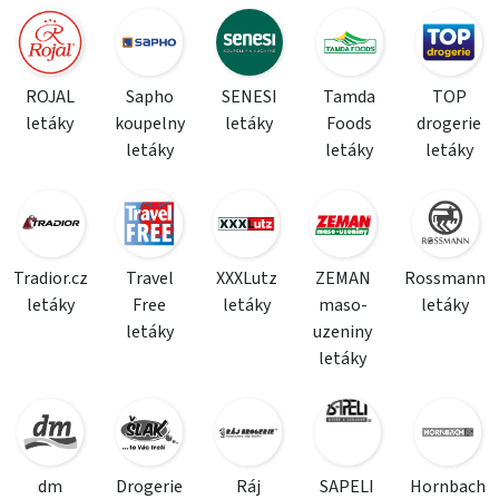
ROJAL
Sapho
SENESI
Tamda
TOP
letáky
koupelny
letáky
Foods
drogerie
letáky
letáky
letáky
Tradior.cz
Travel
XXXLutz
ZEMAN
Rossmann
letáky
Free
letáky
maso-
letáky
letáky
uzeniny
letáky
dm
Drogerie
Ráj
SAPELI
Hornbach