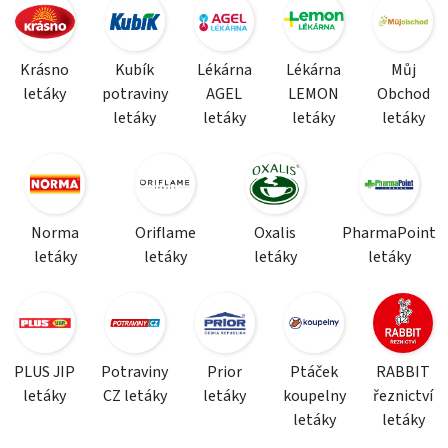
Krásno
Kubík
Lékárna
Lékárna
Můj
letáky
potraviny
AGEL
LEMON
Obchod
letáky
letáky
letáky
letáky
Norma
Oriflame
Oxalis
PharmaPoint
letáky
letáky
letáky
letáky
PLUS JIP
Potraviny
Prior
Ptáček
RABBIT
letáky
CZ letáky
letáky
koupelny
řeznictví
letáky
letáky