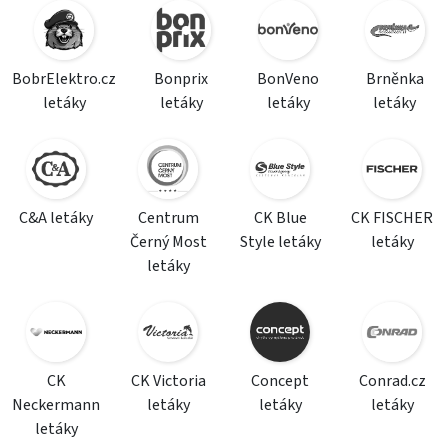
BobrElektro.cz
Bonprix
BonVeno
Brněnka
letáky
letáky
letáky
letáky
C&A letáky
Centrum
CK Blue
CK FISCHER
Černý Most
Style letáky
letáky
letáky
CK
CK Victoria
Concept
Conrad.cz
Neckermann
letáky
letáky
letáky
letáky