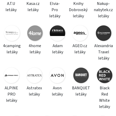
A.T.U
Kasa.cz
Elvia-
Knihy
Nakup-
letáky
letáky
Pro
Dobrovský
nabytek.cz
letáky
letáky
letáky
4camping
4home
Adam
AGEO.cz
Alexandria
letáky
letáky
letáky
letáky
Travel
letáky
ALPINE
Astratex
Avon
BANQUET
Black
PRO
letáky
letáky
letáky
Red
letáky
White
letáky