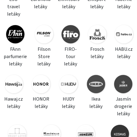
travel
letáky
letáky
letáky
letáky
letáky
FAnn
Filson
FIRO-
Frosch
HABU.cz
parfumerie
Store
tour
letáky
letáky
letáky
letáky
letáky
Hawaj.cz
HONOR
HUDY
Ikea
Jasmín
letáky
letáky
letáky
letáky
drogerie
letáky