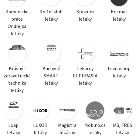
Kamenické
Knižní klub
Konzum
Kosmas
práce
letáky
letáky
letáky
Ondrejka
letáky
Krásný -
Kuchyně
Lékárny
Levnoshop
zdravotnická
SMART
EUPHRASIA
letáky
technika
letáky
letáky
letáky
Loap
LUXOR
Magistra
Mobino.cz
Můj FREŠ
letáky
letáky
lékárny
letáky
letáky