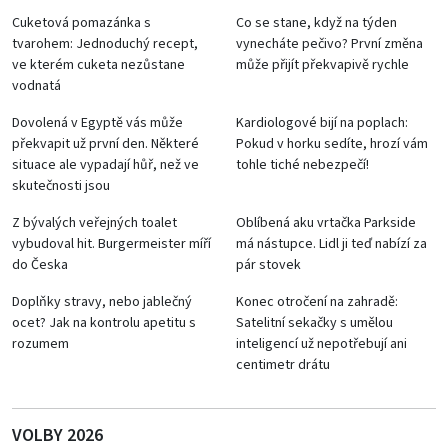
Cuketová pomazánka s
Co se stane, když na týden
tvarohem: Jednoduchý recept,
vynecháte pečivo? První změna
ve kterém cuketa nezůstane
může přijít překvapivě rychle
vodnatá
Dovolená v Egyptě vás může
Kardiologové bijí na poplach:
překvapit už první den. Některé
Pokud v horku sedíte, hrozí vám
situace ale vypadají hůř, než ve
tohle tiché nebezpečí!
skutečnosti jsou
Z bývalých veřejných toalet
Oblíbená aku vrtačka Parkside
vybudoval hit. Burgermeister míří
má nástupce. Lidl ji teď nabízí za
do Česka
pár stovek
Doplňky stravy, nebo jablečný
Konec otročení na zahradě:
ocet? Jak na kontrolu apetitu s
Satelitní sekačky s umělou
rozumem
inteligencí už nepotřebují ani
centimetr drátu
VOLBY 2026