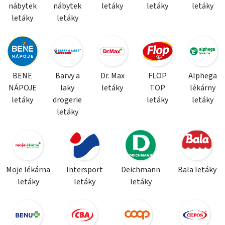
nábytek
nábytek
letáky
letáky
letáky
letáky
letáky
BENE
Barvy a
Dr. Max
FLOP
Alphega
NÁPOJE
laky
letáky
TOP
lékárny
letáky
drogerie
letáky
letáky
letáky
Moje lékárna
Intersport
Deichmann
Bala letáky
letáky
letáky
letáky