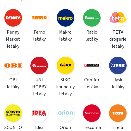
Penny
Terno
Makro
Ratio
TETA
Market
letáky
letáky
letáky
drogerie
letáky
letáky
OBI
UNI
SIKO
Comfor
Jysk
letáky
HOBBY
koupelny
letáky
letáky
letáky
letáky
SCONTO
Idea
Orion
Tescoma
Trefa