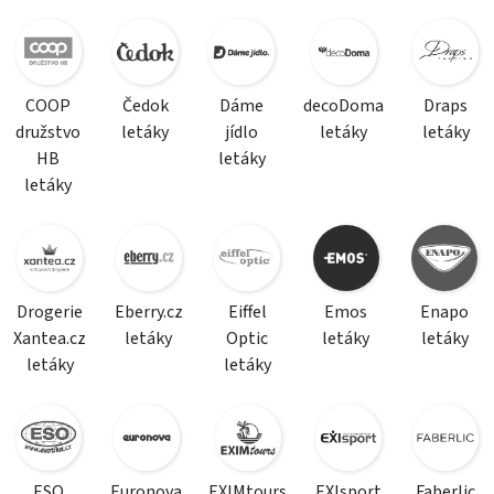
COOP
Čedok
Dáme
decoDoma
Draps
družstvo
letáky
jídlo
letáky
letáky
HB
letáky
letáky
Drogerie
Eberry.cz
Eiffel
Emos
Enapo
Xantea.cz
letáky
Optic
letáky
letáky
letáky
letáky
ESO
Euronova
EXIMtours
EXIsport
Faberlic