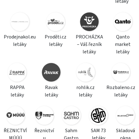
letáky
Prodejnakol.eu
Proděti.cz
PROCHÁZKA
Qanto
letáky
letáky
– Váš řezník
market
letáky
letáky
RAPPA
Ravak
rohlik.cz
Rozbaleno.cz
letáky
letáky
letáky
letáky
ŘEZNICTVÍ
Řeznictví
Sahm
SAM 73
Skladová
MÚÚÚ
u
Gastro
letáky
okna