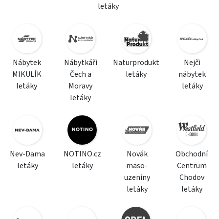
letáky
Nábytek
Nábytkáři
Naturprodukt
Nejči
MIKULÍK
Čech a
letáky
nábytek
letáky
Moravy
letáky
letáky
Nev-Dama
NOTINO.cz
Novák
Obchodní
letáky
letáky
maso-
Centrum
uzeniny
Chodov
letáky
letáky