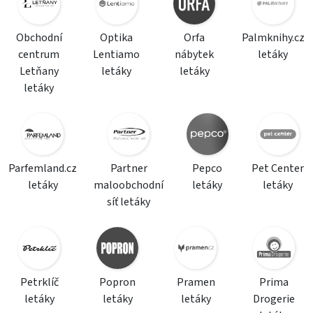
Obchodní
Optika
Orfa
Palmknihy.cz
centrum
Lentiamo
nábytek
letáky
Letňany
letáky
letáky
letáky
Parfemland.cz
Partner
Pepco
Pet Center
letáky
maloobchodní
letáky
letáky
síť letáky
Petrklíč
Popron
Pramen
Prima
letáky
letáky
letáky
Drogerie