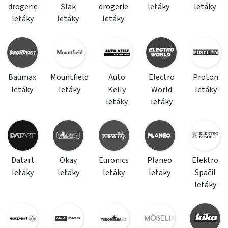
drogerie
Šlak
drogerie
letáky
letáky
letáky
letáky
letáky
Baumax
Mountfield
Auto
Electro
Proton
letáky
letáky
Kelly
World
letáky
letáky
letáky
Datart
Okay
Euronics
Planeo
Elektro
letáky
letáky
letáky
letáky
Spáčil
letáky