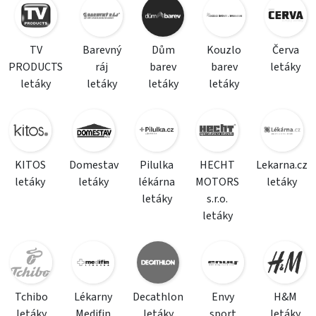
TV
Barevný
Dům
Kouzlo
Červa
PRODUCTS
ráj
barev
barev
letáky
letáky
letáky
letáky
letáky
KITOS
Domestav
Pilulka
HECHT
Lekarna.cz
letáky
letáky
lékárna
MOTORS
letáky
letáky
s.r.o.
letáky
Tchibo
Lékarny
Decathlon
Envy
H&M
letáky
Medifin
letáky
sport
letáky