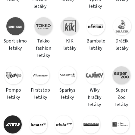
letáky
letáky
Sportisimo
Takko
KIK
Bambule
Dráčik
letáky
fashion
letáky
letáky
letáky
letáky
Pompo
Firststop
Sparkys
Wiky
Super
letáky
letáky
letáky
hračky
Zoo
letáky
letáky