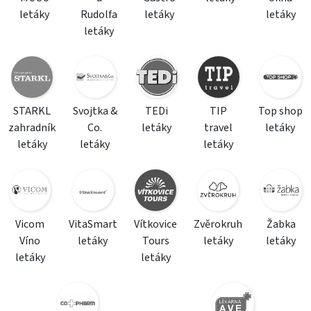
letáky
Rudolfa
letáky
letáky
letáky
STARKL
Svojtka &
TEDi
TIP
Top shop
zahradník
Co.
letáky
travel
letáky
letáky
letáky
letáky
Vicom
VitaSmart
Vítkovice
Zvěrokruh
Žabka
Víno
letáky
Tours
letáky
letáky
letáky
letáky