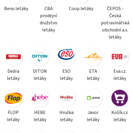
Benu letáky
CBA
Coop letáky
ČEPOS -
prodejní
Česká
družstvo
potravinářská
letáky
obchodní a.s.
letáky
Dedra
DITON
ESO
ETA
Eva.cz
letáky
letáky
letáky
letáky
letáky
FLOP
HEBE
Hruška
Javor
Košík.cz
letáky
letáky
letáky
letáky
letáky