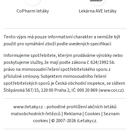
CoPharm letáky
Lekárna AVE letáky
Tento výpis má pouze informativní charakter a nemůže být
použit pro vymáhání zboží podle uvedených specifikací.
Informujeme spotřebitele, kterým prodáváme výrobky nebo
poskytujeme služby, že mají podle zákona č. 624/1992 Sb.
právo na mimosoudní řešení spotřebitelského sporu z
příslušné smlouvy. Subjektem mimosoudního řešení
spotřebitelských sporů je Česká obchodní inspekce, se sídlem
Štěpánská 567/15, 120 00 Praha 2, IČ: 000 20 869 (
www.coi.cz
).
www.iletaky.cz - pohodlné prohlížení akčních letáků
maloobchodních řetězců
|
Reklama
|
Cookies
|
Seznam
cookies
|
© 2007-2026 iLetaky.cz.