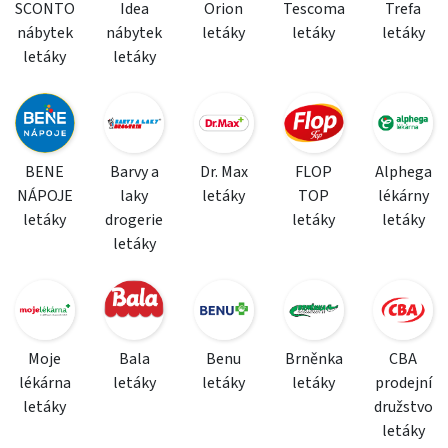
SCONTO
Idea
Orion
Tescoma
Trefa
nábytek
nábytek
letáky
letáky
letáky
letáky
letáky
BENE
Barvy a
Dr. Max
FLOP
Alphega
NÁPOJE
laky
letáky
TOP
lékárny
letáky
drogerie
letáky
letáky
letáky
Moje
Bala
Benu
Brněnka
CBA
lékárna
letáky
letáky
letáky
prodejní
letáky
družstvo
letáky