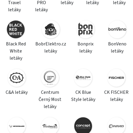
Travel
PRO
letáky
letáky
letáky
letáky
letáky
Black Red
BobrElektro.cz
Bonprix
BonVeno
White
letáky
letáky
letáky
letáky
C&A letáky
Centrum
CK Blue
CK FISCHER
Černý Most
Style letáky
letáky
letáky