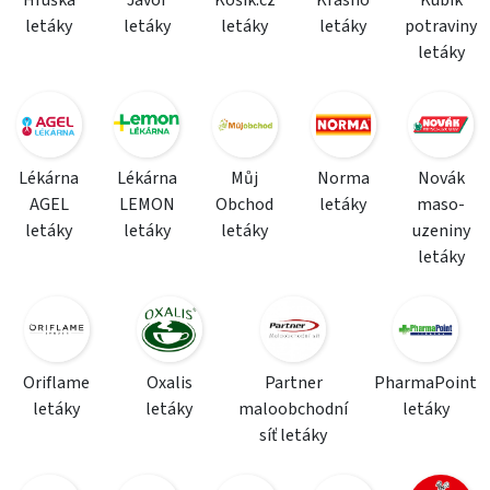
Hruška
Javor
Košík.cz
Krásno
Kubík
letáky
letáky
letáky
letáky
potraviny
letáky
Lékárna
Lékárna
Můj
Norma
Novák
AGEL
LEMON
Obchod
letáky
maso-
letáky
letáky
letáky
uzeniny
letáky
Oriflame
Oxalis
Partner
PharmaPoint
letáky
letáky
maloobchodní
letáky
síť letáky