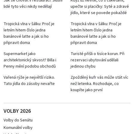
Jak se chovat v restauraci: Slušní
Když už nevíte, co s cuketami,
lidé tyto věci nikdy nedělají
upečte si placičky: Syté a zdravé
jídlo, které se povede pokaždé
Tropická vlna v šálku: Proč je
Tropická vlna v šálku: Proč je
letním hitem číslo jedna
letním hitem číslo jedna
banánové latte a jak si ho
banánové latte a jak si ho
připravit doma
připravit doma
Supermarket jako
Turisté přišli o tisíce korun. Při
architektonický skvost? Billa i
rezervaci ubytování udělali
Penny mění podobu obchodů
jedinou chybu
Vařená rýže je největší riziko.
Zpožděný kufr vás může stát víc
Tato jídla do zásoby nevařte
než letenka. Rozhoduje, co
koupíte jako první
VOLBY 2026
Volby do Senátu
Komunální volby