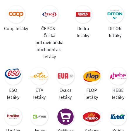
Coop letáky
ČEPOS -
Dedra
DITON
Česká
letáky
letáky
potravinářská
obchodní a.s.
letáky
ESO
ETA
Eva.cz
FLOP
HEBE
letáky
letáky
letáky
letáky
letáky