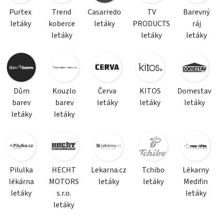
Purtex
Trend
Casarredo
TV
Barevný
letáky
koberce
letáky
PRODUCTS
ráj
letáky
letáky
letáky
Dům
Kouzlo
Červa
KITOS
Domestav
barev
barev
letáky
letáky
letáky
letáky
letáky
Pilulka
HECHT
Lekarna.cz
Tchibo
Lékarny
lékárna
MOTORS
letáky
letáky
Medifin
letáky
s.r.o.
letáky
letáky