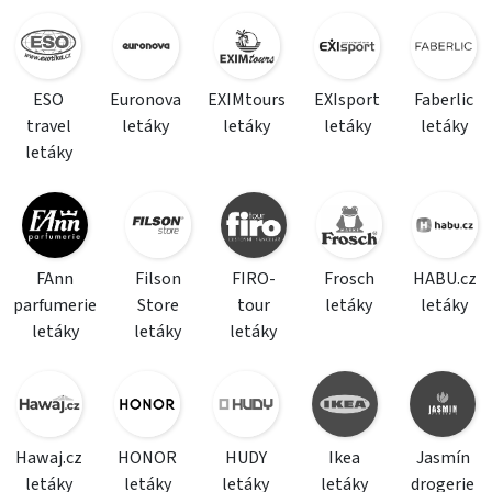
ESO
Euronova
EXIMtours
EXIsport
Faberlic
travel
letáky
letáky
letáky
letáky
letáky
FAnn
Filson
FIRO-
Frosch
HABU.cz
parfumerie
Store
tour
letáky
letáky
letáky
letáky
letáky
Hawaj.cz
HONOR
HUDY
Ikea
Jasmín
letáky
letáky
letáky
letáky
drogerie