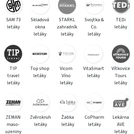
SAM 73
Skladová
STARKL
Svojtka &
TEDi
letáky
okna
zahradník
Co.
letáky
letáky
letáky
letáky
TIP
Top shop
Vicom
VitaSmart
Vítkovice
travel
letáky
Víno
letáky
Tours
letáky
letáky
letáky
ZEMAN
Zvěrokruh
Žabka
CoPharm
Lekárna
maso-
letáky
letáky
letáky
AVE
uzeniny
letáky