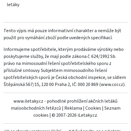
letáky
Tento výpis má pouze informativní charakter a nemůže být
použit pro vymáhání zboží podle uvedených specifikací.
Informujeme spotřebitele, kterým prodáváme výrobky nebo
poskytujeme služby, že mají podle zákona č. 624/1992 Sb.
právo na mimosoudní řešení spotřebitelského sporu z
příslušné smlouvy. Subjektem mimosoudního řešení
spotřebitelských sporů je Česká obchodní inspekce, se sídlem
Štěpánská 567/15, 120 00 Praha 2, IČ: 000 20 869 (
www.coi.cz
).
www.iletaky.cz - pohodlné prohlížení akčních letáků
maloobchodních řetězců
|
Reklama
|
Cookies
|
Seznam
cookies
|
© 2007-2026 iLetaky.cz.