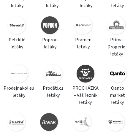
letáky
letáky
letáky
letáky
Petrklíč
Popron
Pramen
Prima
letáky
letáky
letáky
Drogerie
letáky
Prodejnakol.eu
Proděti.cz
PROCHÁZKA
Qanto
letáky
letáky
– Váš řezník
market
letáky
letáky