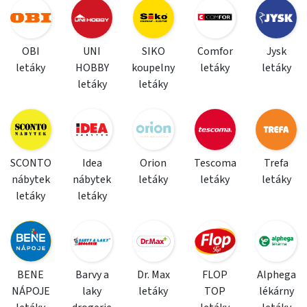
OBI
UNI
SIKO
Comfor
Jysk
letáky
HOBBY
koupelny
letáky
letáky
letáky
letáky
SCONTO
Idea
Orion
Tescoma
Trefa
nábytek
nábytek
letáky
letáky
letáky
letáky
letáky
BENE
Barvy a
Dr. Max
FLOP
Alphega
NÁPOJE
laky
letáky
TOP
lékárny