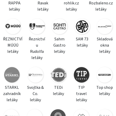
RAPPA
Ravak
rohlik.cz
Rozbaleno.cz
letáky
letáky
letáky
letáky
ŘEZNICTVÍ
Řeznictví
Sahm
SAM 73
Skladová
MÚÚÚ
u
Gastro
letáky
okna
letáky
Rudolfa
letáky
letáky
letáky
STARKL
Svojtka &
TEDi
TIP
Top shop
zahradník
Co.
letáky
travel
letáky
letáky
letáky
letáky