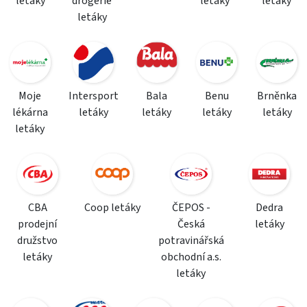
letáky
drogerie
letáky
letáky
letáky
Moje
Intersport
Bala
Benu
Brněnka
lékárna
letáky
letáky
letáky
letáky
letáky
CBA
Coop letáky
ČEPOS -
Dedra
prodejní
Česká
letáky
družstvo
potravinářská
letáky
obchodní a.s.
letáky