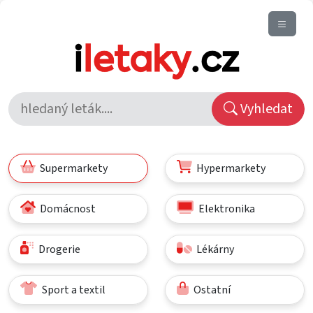
Vyhledat
Supermarkety
Hypermarkety
Domácnost
Elektronika
Drogerie
Lékárny
Sport a textil
Ostatní