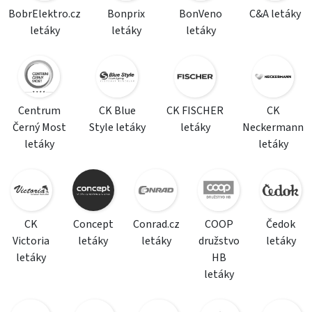
BobrElektro.cz
Bonprix
BonVeno
C&A letáky
letáky
letáky
letáky
Centrum
CK Blue
CK FISCHER
CK
Černý Most
Style letáky
letáky
Neckermann
letáky
letáky
CK
Concept
Conrad.cz
COOP
Čedok
Victoria
letáky
letáky
družstvo
letáky
letáky
HB
letáky