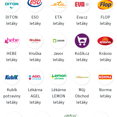
DITON
ESO
ETA
Eva.cz
FLOP
letáky
letáky
letáky
letáky
letáky
HEBE
Hruška
Javor
Košík.cz
Krásno
letáky
letáky
letáky
letáky
letáky
Kubík
Lékárna
Lékárna
Můj
Norma
potraviny
AGEL
LEMON
Obchod
letáky
letáky
letáky
letáky
letáky