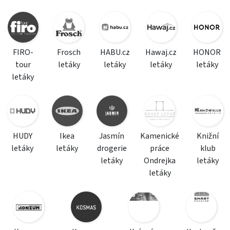
FIRO-
Frosch
HABU.cz
Hawaj.cz
HONOR
tour
letáky
letáky
letáky
letáky
letáky
HUDY
Ikea
Jasmín
Kamenické
Knižní
letáky
letáky
drogerie
práce
klub
letáky
Ondrejka
letáky
letáky