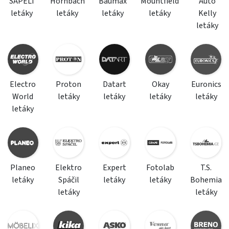
SAPELI
Hornbach
Baumax
Mountfield
Auto
letáky
letáky
letáky
letáky
Kelly
letáky
Electro
Proton
Datart
Okay
Euronics
World
letáky
letáky
letáky
letáky
letáky
Planeo
Elektro
Expert
Fotolab
T.S.
letáky
Spáčil
letáky
letáky
Bohemia
letáky
letáky