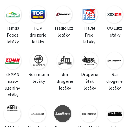
Tamda
TOP
Tradior.cz
Travel
XXXLutz
Foods
drogerie
letáky
Free
letáky
letáky
letáky
letáky
ZEMAN
Rossmann
dm
Drogerie
Ráj
maso-
letáky
drogerie
Šlak
drogerie
uzeniny
letáky
letáky
letáky
letáky