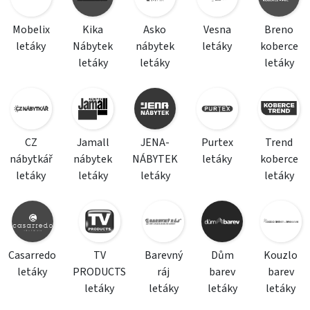
Mobelix
Kika
Asko
Vesna
Breno
letáky
Nábytek
nábytek
letáky
koberce
letáky
letáky
letáky
CZ
Jamall
JENA-
Purtex
Trend
nábytkář
nábytek
NÁBYTEK
letáky
koberce
letáky
letáky
letáky
letáky
Casarredo
TV
Barevný
Dům
Kouzlo
letáky
PRODUCTS
ráj
barev
barev
letáky
letáky
letáky
letáky