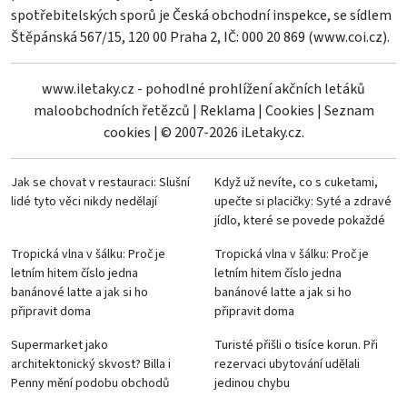
spotřebitelských sporů je Česká obchodní inspekce, se sídlem
Štěpánská 567/15, 120 00 Praha 2, IČ: 000 20 869 (
www.coi.cz
).
www.iletaky.cz - pohodlné prohlížení akčních letáků
maloobchodních řetězců
|
Reklama
|
Cookies
|
Seznam
cookies
|
© 2007-2026 iLetaky.cz.
Jak se chovat v restauraci: Slušní
Když už nevíte, co s cuketami,
lidé tyto věci nikdy nedělají
upečte si placičky: Syté a zdravé
jídlo, které se povede pokaždé
Tropická vlna v šálku: Proč je
Tropická vlna v šálku: Proč je
letním hitem číslo jedna
letním hitem číslo jedna
banánové latte a jak si ho
banánové latte a jak si ho
připravit doma
připravit doma
Supermarket jako
Turisté přišli o tisíce korun. Při
architektonický skvost? Billa i
rezervaci ubytování udělali
Penny mění podobu obchodů
jedinou chybu