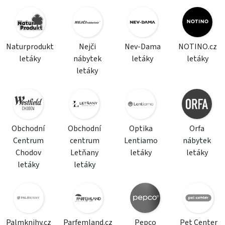
Naturprodukt
Nejči
Nev-Dama
NOTINO.cz
letáky
nábytek
letáky
letáky
letáky
Obchodní
Obchodní
Optika
Orfa
Centrum
centrum
Lentiamo
nábytek
Chodov
Letňany
letáky
letáky
letáky
letáky
Palmknihy.cz
Parfemland.cz
Pepco
Pet Center