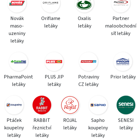
Novák
Oriflame
Oxalis
Partner
maso-
letáky
letáky
maloobchodní
uzeniny
síť letáky
letáky
PharmaPoint
PLUS JIP
Potraviny
Prior letáky
letáky
letáky
CZ letáky
Ptáček
RABBIT
ROJAL
Sapho
SENESI
koupelny
řeznictví
letáky
koupelny
letáky
letáky
letáky
letáky