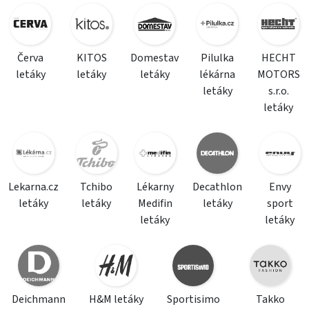
Červa
KITOS
Domestav
Pilulka
HECHT
letáky
letáky
letáky
lékárna
MOTORS
letáky
s.r.o.
letáky
Lekarna.cz
Tchibo
Lékarny
Decathlon
Envy
letáky
letáky
Medifin
letáky
sport
letáky
letáky
Deichmann
H&M letáky
Sportisimo
Takko