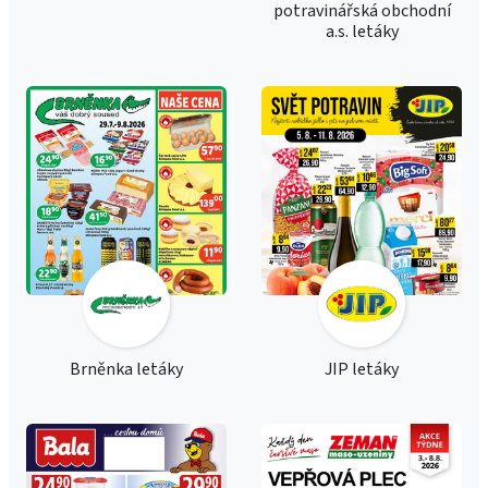
potravinářská obchodní
a.s. letáky
Brněnka letáky
JIP letáky