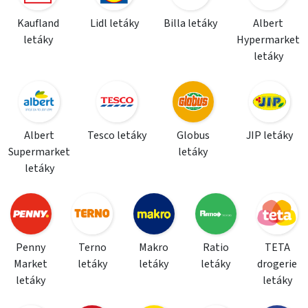
Kaufland
Lidl letáky
Billa letáky
Albert
letáky
Hypermarket
letáky
Albert
Tesco letáky
Globus
JIP letáky
Supermarket
letáky
letáky
Penny
Terno
Makro
Ratio
TETA
Market
letáky
letáky
letáky
drogerie
letáky
letáky