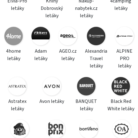
Elvia-Pro
Knihy
Nakup-
4camping
letáky
Dobrovský
nabytek.cz
letáky
letáky
letáky
4home
Adam
AGEO.cz
Alexandria
ALPINE
letáky
letáky
letáky
Travel
PRO
letáky
letáky
Astratex
Avon letáky
BANQUET
Black Red
letáky
letáky
White letáky