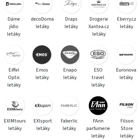
Dáme
decoDoma
Draps
Drogerie
Eberry.cz
jídlo
letáky
letáky
Xantea.cz
letáky
letáky
letáky
Eiffel
Emos
Enapo
ESO
Euronova
Optic
letáky
letáky
travel
letáky
letáky
letáky
EXIMtours
EXIsport
Faberlic
FAnn
Filson
letáky
letáky
letáky
parfumerie
Store
letáky
letáky