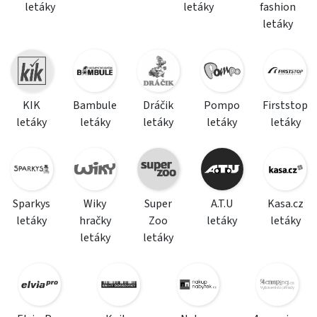
letáky
letáky
fashion
letáky
KIK
Bambule
Dráčik
Pompo
Firststop
letáky
letáky
letáky
letáky
letáky
Sparkys
Wiky
Super
A.T.U
Kasa.cz
letáky
hračky
Zoo
letáky
letáky
letáky
letáky