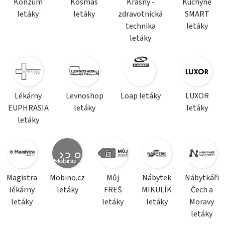
Konzum
Kosmas
Krásný -
Kuchyně
letáky
letáky
zdravotnická
SMART
technika
letáky
letáky
Lékárny
Levnoshop
Loap letáky
LUXOR
EUPHRASIA
letáky
letáky
letáky
Magistra
Mobino.cz
Můj
Nábytek
Nábytkáři
lékárny
letáky
FREŠ
MIKULÍK
Čech a
letáky
letáky
letáky
Moravy
letáky