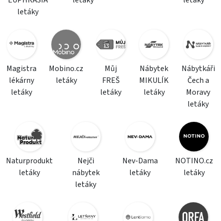
EUPHRASIA
letáky
letáky
letáky
Magistra
Mobino.cz
Můj
Nábytek
Nábytkáři
lékárny
letáky
FREŠ
MIKULÍK
Čech a
letáky
letáky
letáky
Moravy
letáky
Naturprodukt
Nejči
Nev-Dama
NOTINO.cz
letáky
nábytek
letáky
letáky
letáky