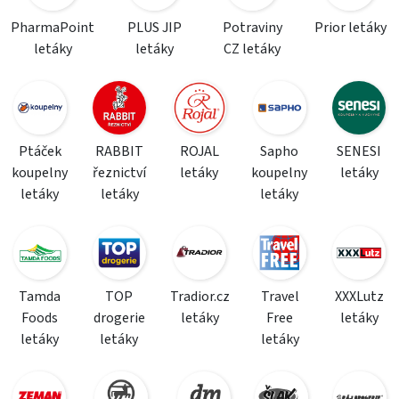
PharmaPoint
PLUS JIP
Potraviny
Prior letáky
letáky
letáky
CZ letáky
Ptáček
RABBIT
ROJAL
Sapho
SENESI
koupelny
řeznictví
letáky
koupelny
letáky
letáky
letáky
letáky
Tamda
TOP
Tradior.cz
Travel
XXXLutz
Foods
drogerie
letáky
Free
letáky
letáky
letáky
letáky