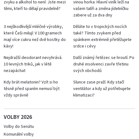
zvyku a alkohol to není: Jste mezi
vinou horka: Hlavní viník leží na
těmi, kteří to dělají pravidelně?
vašem talíři a změna jídelníčku
zabere už za dva dny
3 nejškodlivější mléčné výrobky,
Děláte to v tropických nocích
které Češi milují: V 100 gramech
také? Tímto zvykem před
mají více cukru než dvě kostky do
spánkem extrémně přetěžujete
kávy!
srdce i cévy
Nejdražší deodorant nevyhrává.
Další známý řetězec se hroutí. Po
10 levných triků, jak v létě
druhé insolvenci zavře třetinu
nezapáchat
svých obchodů
Kdy brát melatonin? Vzít si ho
Slunce zase praží. Kdy stačí
těsně před spaním nemusí být
ventilátor a kdy už potřebujete
vždy správně
klimatizaci?
VOLBY 2026
Volby do Senátu
Komunální volby