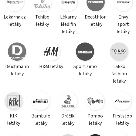
Lekarna.cz
Tchibo
Lékarny
Decathlon
Envy
letáky
letáky
Medifin
letáky
sport
letáky
letáky
Deichmann
H&M letáky
Sportisimo
Takko
letáky
letáky
fashion
letáky
KIK
Bambule
Dráčik
Pompo
Firststop
letáky
letáky
letáky
letáky
letáky