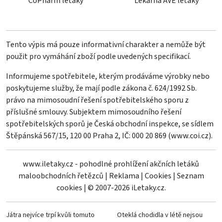
CoPharm letáky
Lekárna AVE letáky
Tento výpis má pouze informativní charakter a nemůže být
použit pro vymáhání zboží podle uvedených specifikací.
Informujeme spotřebitele, kterým prodáváme výrobky nebo
poskytujeme služby, že mají podle zákona č. 624/1992 Sb.
právo na mimosoudní řešení spotřebitelského sporu z
příslušné smlouvy. Subjektem mimosoudního řešení
spotřebitelských sporů je Česká obchodní inspekce, se sídlem
Štěpánská 567/15, 120 00 Praha 2, IČ: 000 20 869 (
www.coi.cz
).
www.iletaky.cz - pohodlné prohlížení akčních letáků
maloobchodních řetězců
|
Reklama
|
Cookies
|
Seznam
cookies
|
© 2007-2026 iLetaky.cz.
Játra nejvíce trpí kvůli tomuto
Oteklá chodidla v létě nejsou