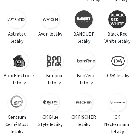
Astratex
Avon letáky
BANQUET
Black Red
letáky
letáky
White letáky
BobrElektro.cz
Bonprix
BonVeno
C&A letáky
letáky
letáky
letáky
Centrum
CK Blue
CK FISCHER
CK
Černý Most
Style letáky
letáky
Neckermann
letáky
letáky