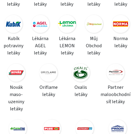
letáky
letáky
letáky
letáky
letáky
Kubík
Lékárna
Lékárna
Můj
Norma
potraviny
AGEL
LEMON
Obchod
letáky
letáky
letáky
letáky
letáky
Novák
Oriflame
Oxalis
Partner
maso-
letáky
letáky
maloobchodní
uzeniny
síť letáky
letáky