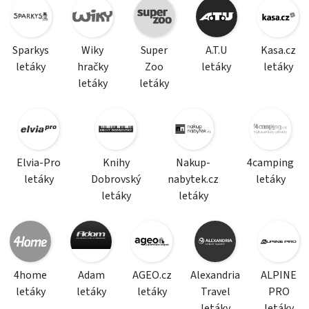
Sparkys
Wiky
Super
A.T.U
Kasa.cz
letáky
hračky
Zoo
letáky
letáky
letáky
letáky
Elvia-Pro
Knihy
Nakup-
4camping
letáky
Dobrovský
nabytek.cz
letáky
letáky
letáky
4home
Adam
AGEO.cz
Alexandria
ALPINE
letáky
letáky
letáky
Travel
PRO
letáky
letáky