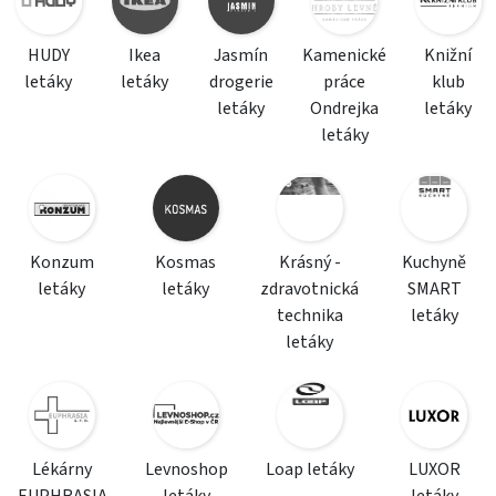
HUDY
Ikea
Jasmín
Kamenické
Knižní
letáky
letáky
drogerie
práce
klub
letáky
Ondrejka
letáky
letáky
Konzum
Kosmas
Krásný -
Kuchyně
letáky
letáky
zdravotnická
SMART
technika
letáky
letáky
Lékárny
Levnoshop
Loap letáky
LUXOR