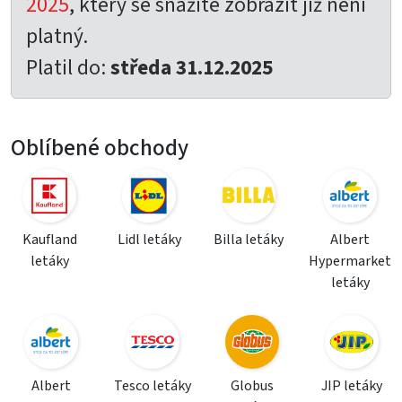
2025
, který se snažíte zobrazit již není
platný.
Platil do:
středa 31.12.2025
Oblíbené obchody
Kaufland
Lidl letáky
Billa letáky
Albert
letáky
Hypermarket
letáky
Albert
Tesco letáky
Globus
JIP letáky