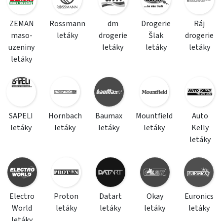
ZEMAN
Rossmann
dm
Drogerie
Ráj
maso-
letáky
drogerie
Šlak
drogerie
uzeniny
letáky
letáky
letáky
letáky
SAPELI
Hornbach
Baumax
Mountfield
Auto
letáky
letáky
letáky
letáky
Kelly
letáky
Electro
Proton
Datart
Okay
Euronics
World
letáky
letáky
letáky
letáky
letáky