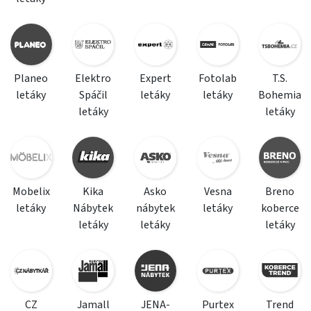
Planeo
Elektro
Expert
Fotolab
T.S.
letáky
Spáčil
letáky
letáky
Bohemia
letáky
letáky
Mobelix
Kika
Asko
Vesna
Breno
letáky
Nábytek
nábytek
letáky
koberce
letáky
letáky
letáky
CZ
Jamall
JENA-
Purtex
Trend