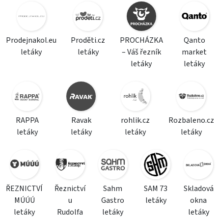
Prodejnakol.eu
Proděti.cz
PROCHÁZKA
Qanto
letáky
letáky
– Váš řezník
market
letáky
letáky
RAPPA
Ravak
rohlik.cz
Rozbaleno.cz
letáky
letáky
letáky
letáky
ŘEZNICTVÍ
Řeznictví
Sahm
SAM 73
Skladová
MÚÚÚ
u
Gastro
letáky
okna
letáky
Rudolfa
letáky
letáky