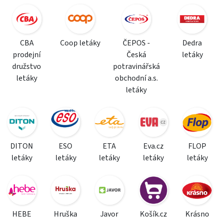
CBA
Coop letáky
ČEPOS -
Dedra
prodejní
Česká
letáky
družstvo
potravinářská
letáky
obchodní a.s.
letáky
DITON
ESO
ETA
Eva.cz
FLOP
letáky
letáky
letáky
letáky
letáky
HEBE
Hruška
Javor
Košík.cz
Krásno