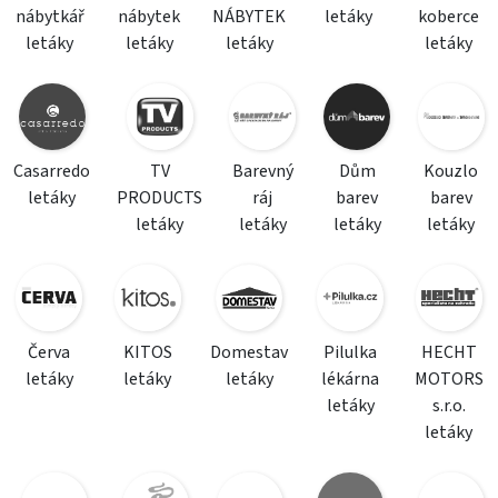
nábytkář
nábytek
NÁBYTEK
letáky
koberce
letáky
letáky
letáky
letáky
Casarredo
TV
Barevný
Dům
Kouzlo
letáky
PRODUCTS
ráj
barev
barev
letáky
letáky
letáky
letáky
Červa
KITOS
Domestav
Pilulka
HECHT
letáky
letáky
letáky
lékárna
MOTORS
letáky
s.r.o.
letáky