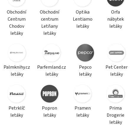
Obchodní
Obchodní
Optika
Orfa
Centrum
centrum
Lentiamo
nábytek
Chodov
Letňany
letáky
letáky
letáky
letáky
Palmknihy.cz
Parfemland.cz
Pepco
Pet Center
letáky
letáky
letáky
letáky
Petrklíč
Popron
Pramen
Prima
letáky
letáky
letáky
Drogerie
letáky