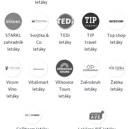
letáky
STARKL
Svojtka &
TEDi
TIP
Top shop
zahradník
Co.
letáky
travel
letáky
letáky
letáky
letáky
Vicom
VitaSmart
Vítkovice
Zvěrokruh
Žabka
Víno
letáky
Tours
letáky
letáky
letáky
letáky