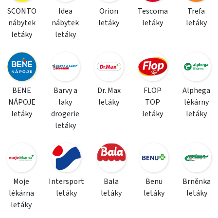
SCONTO
Idea
Orion
Tescoma
Trefa
nábytek
nábytek
letáky
letáky
letáky
letáky
letáky
BENE
Barvy a
Dr. Max
FLOP
Alphega
NÁPOJE
laky
letáky
TOP
lékárny
letáky
drogerie
letáky
letáky
letáky
Moje
Intersport
Bala
Benu
Brněnka
lékárna
letáky
letáky
letáky
letáky
letáky