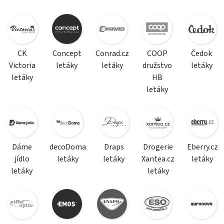
CK
Concept
Conrad.cz
COOP
Čedok
Victoria
letáky
letáky
družstvo
letáky
letáky
HB
letáky
Dáme
decoDoma
Draps
Drogerie
Eberry.cz
jídlo
letáky
letáky
Xantea.cz
letáky
letáky
letáky