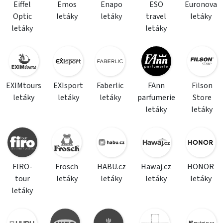
Eiffel
Emos
Enapo
ESO
Euronova
Optic
letáky
letáky
travel
letáky
letáky
letáky
EXIMtours
EXIsport
Faberlic
FAnn
Filson
letáky
letáky
letáky
parfumerie
Store
letáky
letáky
FIRO-
Frosch
HABU.cz
Hawaj.cz
HONOR
tour
letáky
letáky
letáky
letáky
letáky