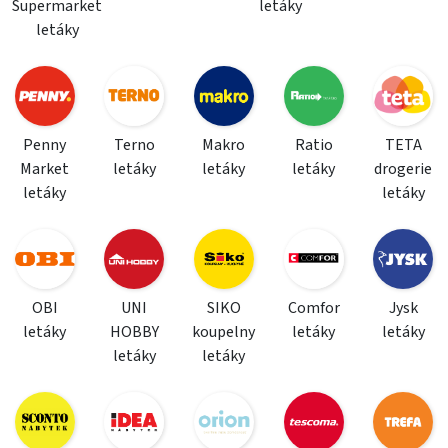
Supermarket
letáky
letáky
Penny
Terno
Makro
Ratio
TETA
Market
letáky
letáky
letáky
drogerie
letáky
letáky
OBI
UNI
SIKO
Comfor
Jysk
letáky
HOBBY
koupelny
letáky
letáky
letáky
letáky