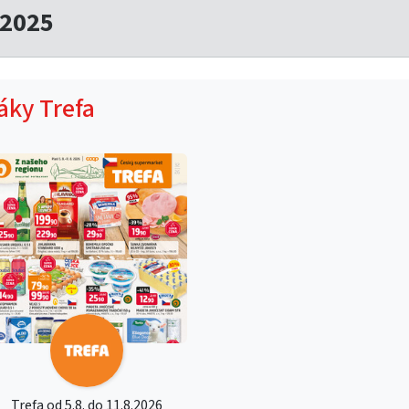
.2025
táky Trefa
Trefa od 5.8. do 11.8.2026