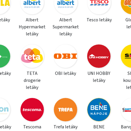
letáky
Albert
Albert
Tesco letáky
Gl
Hypermarket
Supermarket
le
letáky
letáky
letáky
TETA
OBI letáky
UNI HOBBY
S
drogerie
letáky
kou
letáky
le
letáky
Tescoma
Trefa letáky
BENE
Barvy