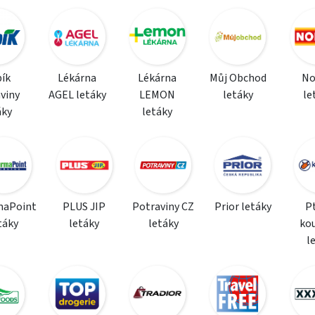
ík
Lékárna
Lékárna
Můj Obchod
N
viny
AGEL letáky
LEMON
letáky
le
áky
letáky
maPoint
PLUS JIP
Potraviny CZ
Prior letáky
P
táky
letáky
letáky
ko
l