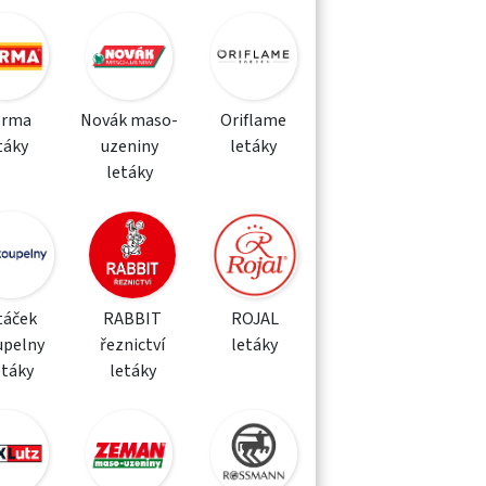
orma
Novák maso-
Oriflame
táky
uzeniny
letáky
letáky
táček
RABBIT
ROJAL
upelny
řeznictví
letáky
etáky
letáky