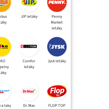
obus
JIP letáky
Penny
táky
Market
letáky
IKO
Comfor
Jysk letáky
pelny
letáky
táky
 a laky
Dr. Max
FLOP TOP