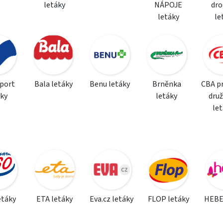
letáky
NÁPOJE
dro
letáky
le
sport
Bala letáky
Benu letáky
Brněnka
CBA p
áky
letáky
dru
le
etáky
ETA letáky
Eva.cz letáky
FLOP letáky
HEBE