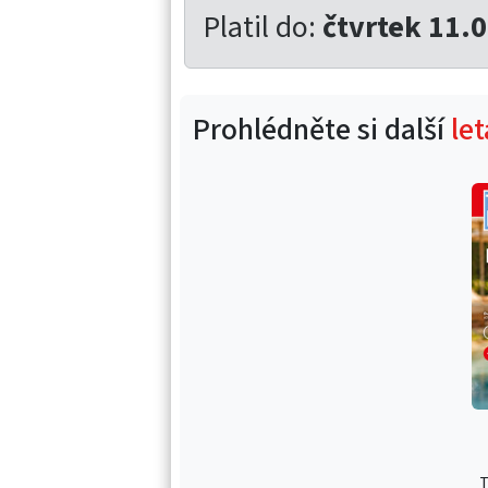
Platil do:
čtvrtek 11.
Prohlédněte si další
le
T