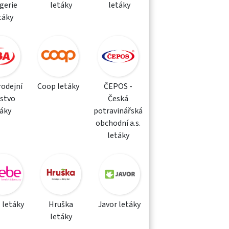
gerie
letáky
letáky
táky
rodejní
Coop letáky
ČEPOS -
žstvo
Česká
táky
potravinářská
obchodní a.s.
letáky
 letáky
Hruška
Javor letáky
letáky