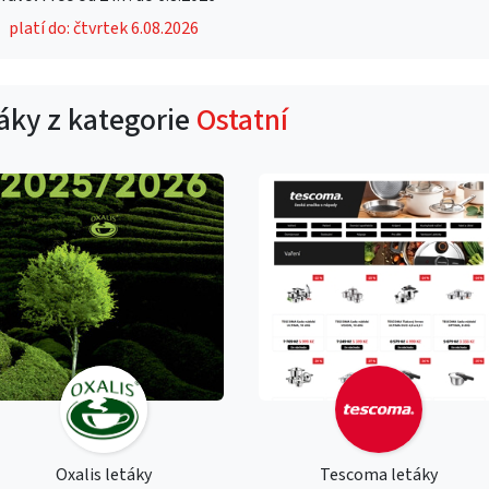
platí do: čtvrtek 6.08.2026
táky z kategorie
Ostatní
Oxalis letáky
Tescoma letáky