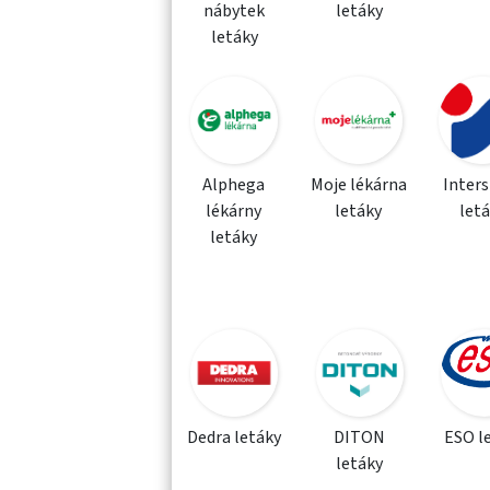
nábytek
letáky
letáky
Alphega
Moje lékárna
Inter
lékárny
letáky
let
letáky
Dedra letáky
DITON
ESO l
letáky