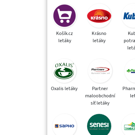
Košík.cz
Krásno
Kub
letáky
letáky
potra
let
Oxalis letáky
Partner
Phar
maloobchodní
le
síť letáky