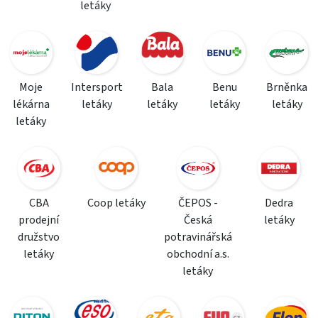
letáky
Moje
Intersport
Bala
Benu
Brněnka
lékárna
letáky
letáky
letáky
letáky
letáky
CBA
Coop letáky
ČEPOS -
Dedra
prodejní
Česká
letáky
družstvo
potravinářská
letáky
obchodní a.s.
letáky