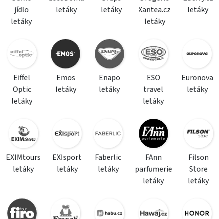
jídlo
letáky
letáky
Xantea.cz
letáky
letáky
letáky
Eiffel
Emos
Enapo
ESO
Euronova
Optic
letáky
letáky
travel
letáky
letáky
letáky
EXIMtours
EXIsport
Faberlic
FAnn
Filson
letáky
letáky
letáky
parfumerie
Store
letáky
letáky