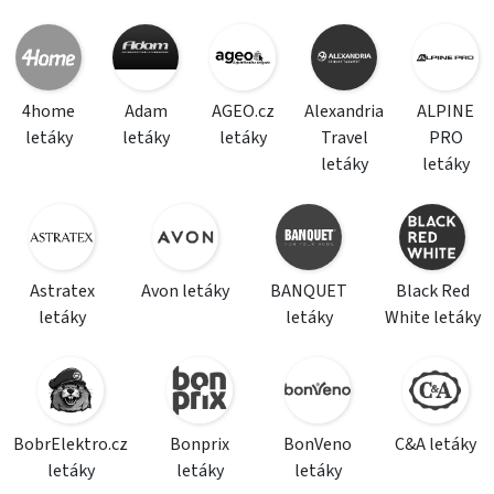
4home
Adam
AGEO.cz
Alexandria
ALPINE
letáky
letáky
letáky
Travel
PRO
letáky
letáky
Astratex
Avon letáky
BANQUET
Black Red
letáky
letáky
White letáky
BobrElektro.cz
Bonprix
BonVeno
C&A letáky
letáky
letáky
letáky