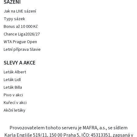
SÁZENÍ
Jak na LIVE sázení
Typy sázek
Bonus až 10 000 Kč
Chance Liga2026/27
WTA Prague Open
Letní příprava Slavie
SLEVY A AKCE
Leták Albert
Leták Lidl
Leták Billa
Pivo v akci
Kuřecí v akci
Akční letáky
Provozovatelem tohoto serveru je MAFRA, a.s., se sídlem
Karla Engliše 519/11, 150 00 Praha 5, IČO: 45313351, zapsaná v