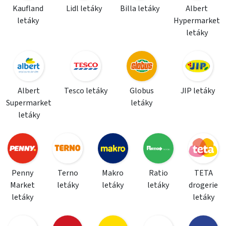
Kaufland
Lidl letáky
Billa letáky
Albert
letáky
Hypermarket
letáky
Albert
Tesco letáky
Globus
JIP letáky
Supermarket
letáky
letáky
Penny
Terno
Makro
Ratio
TETA
Market
letáky
letáky
letáky
drogerie
letáky
letáky