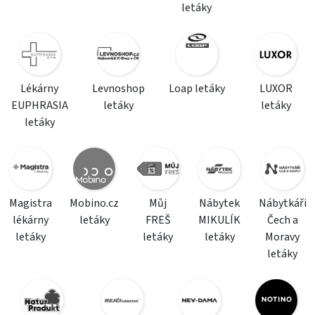
letáky
Lékárny
Levnoshop
Loap letáky
LUXOR
EUPHRASIA
letáky
letáky
letáky
Magistra
Mobino.cz
Můj
Nábytek
Nábytkáři
lékárny
letáky
FREŠ
MIKULÍK
Čech a
letáky
letáky
letáky
Moravy
letáky