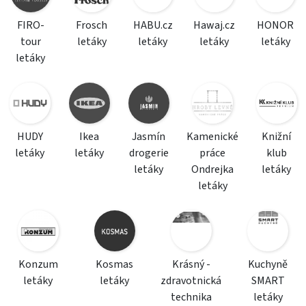
FIRO-
Frosch
HABU.cz
Hawaj.cz
HONOR
tour
letáky
letáky
letáky
letáky
letáky
HUDY
Ikea
Jasmín
Kamenické
Knižní
letáky
letáky
drogerie
práce
klub
letáky
Ondrejka
letáky
letáky
Konzum
Kosmas
Krásný -
Kuchyně
letáky
letáky
zdravotnická
SMART
technika
letáky