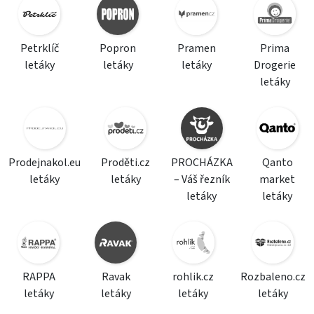
Petrklíč
Popron
Pramen
Prima
letáky
letáky
letáky
Drogerie
letáky
Prodejnakol.eu
Proděti.cz
PROCHÁZKA
Qanto
letáky
letáky
– Váš řezník
market
letáky
letáky
RAPPA
Ravak
rohlik.cz
Rozbaleno.cz
letáky
letáky
letáky
letáky