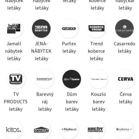
Nábytek
nábytek
letáky
koberce
nábytkář
letáky
letáky
letáky
letáky
Jamall
JENA-
Purtex
Trend
Casarredo
nábytek
NÁBYTEK
letáky
koberce
letáky
letáky
letáky
letáky
TV
Barevný
Dům
Kouzlo
Červa
PRODUCTS
ráj
barev
barev
letáky
letáky
letáky
letáky
letáky