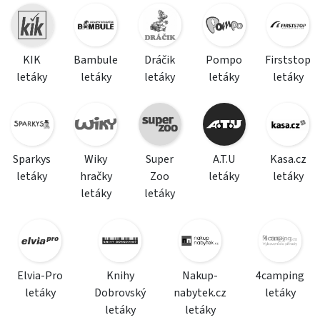
KIK
Bambule
Dráčik
Pompo
Firststop
letáky
letáky
letáky
letáky
letáky
Sparkys
Wiky
Super
A.T.U
Kasa.cz
letáky
hračky
Zoo
letáky
letáky
letáky
letáky
Elvia-Pro
Knihy
Nakup-
4camping
letáky
Dobrovský
nabytek.cz
letáky
letáky
letáky