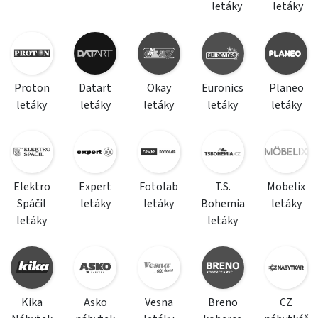
letáky
letáky
Proton
Datart
Okay
Euronics
Planeo
letáky
letáky
letáky
letáky
letáky
Elektro
Expert
Fotolab
T.S.
Mobelix
Spáčil
letáky
letáky
Bohemia
letáky
letáky
letáky
Kika
Asko
Vesna
Breno
CZ