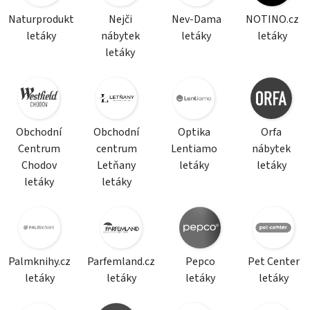
Naturprodukt
Nejči
Nev-Dama
NOTINO.cz
letáky
nábytek
letáky
letáky
letáky
Obchodní
Obchodní
Optika
Orfa
Centrum
centrum
Lentiamo
nábytek
Chodov
Letňany
letáky
letáky
letáky
letáky
Palmknihy.cz
Parfemland.cz
Pepco
Pet Center
letáky
letáky
letáky
letáky