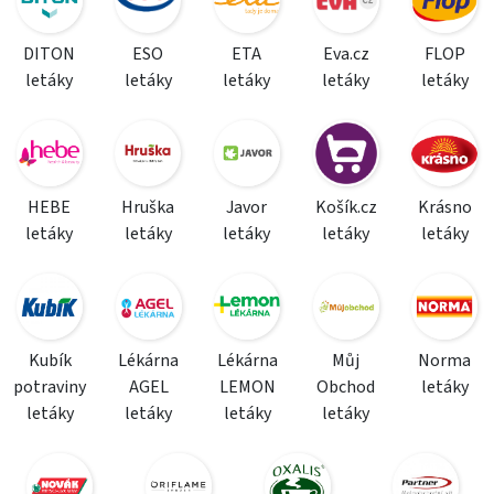
DITON
ESO
ETA
Eva.cz
FLOP
letáky
letáky
letáky
letáky
letáky
HEBE
Hruška
Javor
Košík.cz
Krásno
letáky
letáky
letáky
letáky
letáky
Kubík
Lékárna
Lékárna
Můj
Norma
potraviny
AGEL
LEMON
Obchod
letáky
letáky
letáky
letáky
letáky