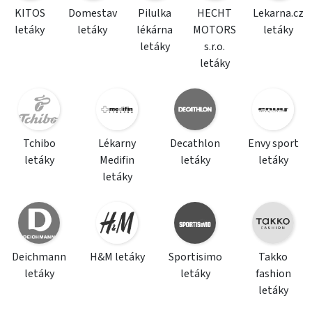
KITOS
Domestav
Pilulka
HECHT
Lekarna.cz
letáky
letáky
lékárna
MOTORS
letáky
letáky
s.r.o.
letáky
Tchibo
Lékarny
Decathlon
Envy sport
letáky
Medifin
letáky
letáky
letáky
Deichmann
H&M letáky
Sportisimo
Takko
letáky
letáky
fashion
letáky