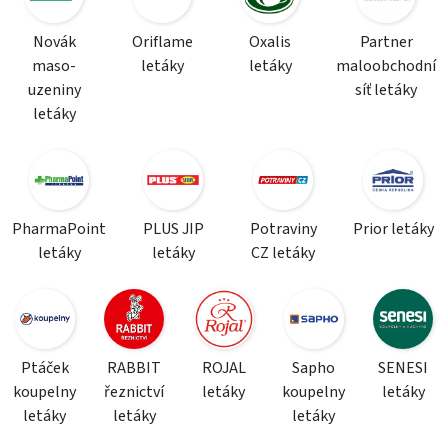
Novák
Oriflame
Oxalis
Partner
maso-
letáky
letáky
maloobchodní
uzeniny
síť letáky
letáky
PharmaPoint
PLUS JIP
Potraviny
Prior letáky
letáky
letáky
CZ letáky
Ptáček
RABBIT
ROJAL
Sapho
SENESI
koupelny
řeznictví
letáky
koupelny
letáky
letáky
letáky
letáky