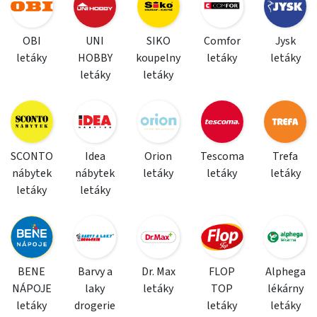
OBI
UNI
SIKO
Comfor
Jysk
letáky
HOBBY
koupelny
letáky
letáky
letáky
letáky
SCONTO
Idea
Orion
Tescoma
Trefa
nábytek
nábytek
letáky
letáky
letáky
letáky
letáky
BENE
Barvy a
Dr. Max
FLOP
Alphega
NÁPOJE
laky
letáky
TOP
lékárny
letáky
drogerie
letáky
letáky