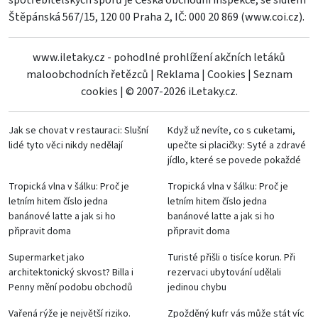
spotřebitelských sporů je Česká obchodní inspekce, se sídlem
Štěpánská 567/15, 120 00 Praha 2, IČ: 000 20 869 (
www.coi.cz
).
www.iletaky.cz - pohodlné prohlížení akčních letáků
maloobchodních řetězců
|
Reklama
|
Cookies
|
Seznam
cookies
|
© 2007-2026 iLetaky.cz.
Jak se chovat v restauraci: Slušní
Když už nevíte, co s cuketami,
lidé tyto věci nikdy nedělají
upečte si placičky: Syté a zdravé
jídlo, které se povede pokaždé
Tropická vlna v šálku: Proč je
Tropická vlna v šálku: Proč je
letním hitem číslo jedna
letním hitem číslo jedna
banánové latte a jak si ho
banánové latte a jak si ho
připravit doma
připravit doma
Supermarket jako
Turisté přišli o tisíce korun. Při
architektonický skvost? Billa i
rezervaci ubytování udělali
Penny mění podobu obchodů
jedinou chybu
Vařená rýže je největší riziko.
Zpožděný kufr vás může stát víc