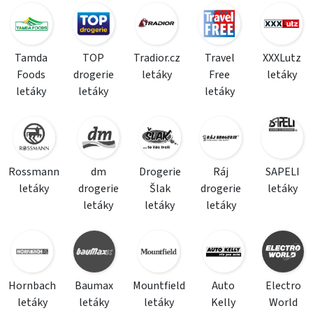
Tamda
TOP
Tradior.cz
Travel
XXXLutz
Foods
drogerie
letáky
Free
letáky
letáky
letáky
letáky
Rossmann
dm
Drogerie
Ráj
SAPELI
letáky
drogerie
Šlak
drogerie
letáky
letáky
letáky
letáky
Hornbach
Baumax
Mountfield
Auto
Electro
letáky
letáky
letáky
Kelly
World