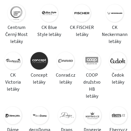
Centrum
CK Blue
CK FISCHER
CK
Černý Most
Style letáky
letáky
Neckermann
letáky
letáky
CK
Concept
Conrad.cz
COOP
Čedok
Victoria
letáky
letáky
družstvo
letáky
letáky
HB
letáky
Dáme
decoDoma
Draps
Drogerie
Eberry.cz