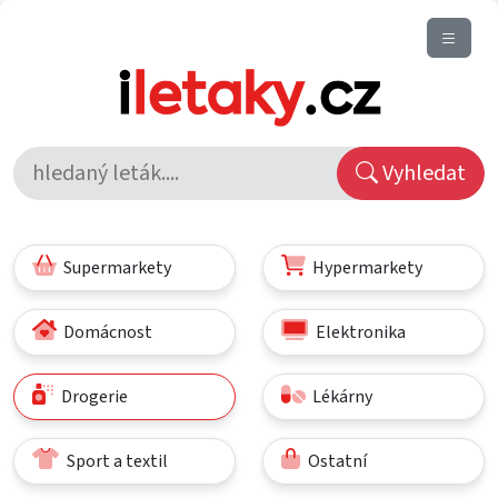
Vyhledat
Supermarkety
Hypermarkety
Domácnost
Elektronika
Drogerie
Lékárny
Sport a textil
Ostatní