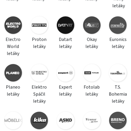
letáky
Electro
Proton
Datart
Okay
Euronics
World
letáky
letáky
letáky
letáky
letáky
Planeo
Elektro
Expert
Fotolab
T.S.
letáky
Spáčil
letáky
letáky
Bohemia
letáky
letáky