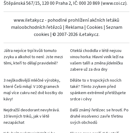
Štěpánská 567/15, 120 00 Praha 2, IČ: 000 20 869 (
www.coi.cz
).
www.iletaky.cz - pohodlné prohlížení akčních letáků
maloobchodních řetězců
|
Reklama
|
Cookies
|
Seznam
cookies
|
© 2007-2026 iLetaky.cz.
Játra nejvíce trpí kvůli tomuto
Oteklá chodidla v létě nejsou
zvyku a alkohol to není: Jste mezi
vinou horka: Hlavní viník leží na
těmi, kteří to dělají pravidelně?
vašem talíři a změna jídelníčku
zabere už za dva dny
3 nejškodlivější mléčné výrobky,
Děláte to v tropických nocích
které Češi milují: V 100 gramech
také? Tímto zvykem před
mají více cukru než dvě kostky do
spánkem extrémně přetěžujete
kávy!
srdce i cévy
Nejdražší deodorant nevyhrává.
Další známý řetězec se hroutí. Po
10 levných triků, jak v létě
druhé insolvenci zavře třetinu
nezapáchat
svých obchodů