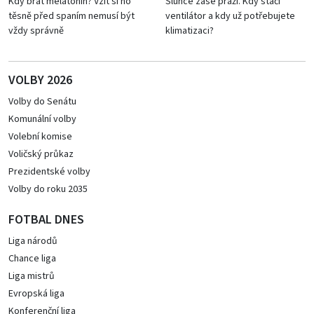
Kdy brát melatonin? Vzít si ho
Slunce zase praží. Kdy stačí
těsně před spaním nemusí být
ventilátor a kdy už potřebujete
vždy správně
klimatizaci?
VOLBY 2026
Volby do Senátu
Komunální volby
Volební komise
Voličský průkaz
Prezidentské volby
Volby do roku 2035
FOTBAL DNES
Liga národů
Chance liga
Liga mistrů
Evropská liga
Konferenční liga