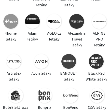
letáky
letáky
4home
Adam
AGEO.cz
Alexandria
ALPINE
letáky
letáky
letáky
Travel
PRO
letáky
letáky
Astratex
Avon letáky
BANQUET
Black Red
letáky
letáky
White letáky
BobrElektro.cz
Bonprix
BonVeno
C&A letáky