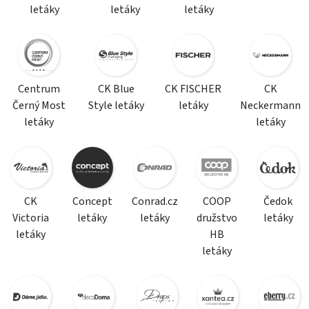
letáky
letáky
letáky
Centrum
CK Blue
CK FISCHER
CK
Černý Most
Style letáky
letáky
Neckermann
letáky
letáky
CK
Concept
Conrad.cz
COOP
Čedok
Victoria
letáky
letáky
družstvo
letáky
letáky
HB
letáky