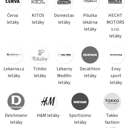
Červa
KITOS
Domestav
Pilulka
HECHT
letáky
letáky
letáky
lékárna
MOTORS
letáky
s.r.o.
letáky
Lekarna.cz
Tchibo
Lékarny
Decathlon
Envy
letáky
letáky
Medifin
letáky
sport
letáky
letáky
Deichmann
H&M letáky
Sportisimo
Takko
letáky
letáky
fashion