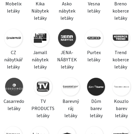
Mobelix
Kika
Asko
Vesna
Breno
letáky
Nábytek
nábytek
letáky
koberce
letáky
letáky
letáky
CZ
Jamall
JENA-
Purtex
Trend
nábytkář
nábytek
NÁBYTEK
letáky
koberce
letáky
letáky
letáky
letáky
Casarredo
TV
Barevný
Dům
Kouzlo
letáky
PRODUCTS
ráj
barev
barev
letáky
letáky
letáky
letáky