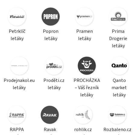
Petrklíč
Popron
Pramen
Prima
letáky
letáky
letáky
Drogerie
letáky
Prodejnakol.eu
Proděti.cz
PROCHÁZKA
Qanto
letáky
letáky
– Váš řezník
market
letáky
letáky
RAPPA
Ravak
rohlik.cz
Rozbaleno.cz