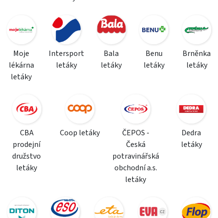
Moje
Intersport
Bala
Benu
Brněnka
lékárna
letáky
letáky
letáky
letáky
letáky
CBA
Coop letáky
ČEPOS -
Dedra
prodejní
Česká
letáky
družstvo
potravinářská
letáky
obchodní a.s.
letáky