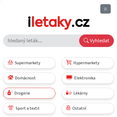
Vyhledat
Supermarkety
Hypermarkety
Domácnost
Elektronika
Drogerie
Lékárny
Sport a textil
Ostatní