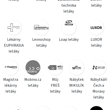
technika
letáky
letáky
Lékárny
Levnoshop
Loap letáky
LUXOR
EUPHRASIA
letáky
letáky
letáky
Magistra
Mobino.cz
Můj
Nábytek
Nábytkáři
lékárny
letáky
FREŠ
MIKULÍK
Čech a
letáky
letáky
letáky
Moravy
letáky