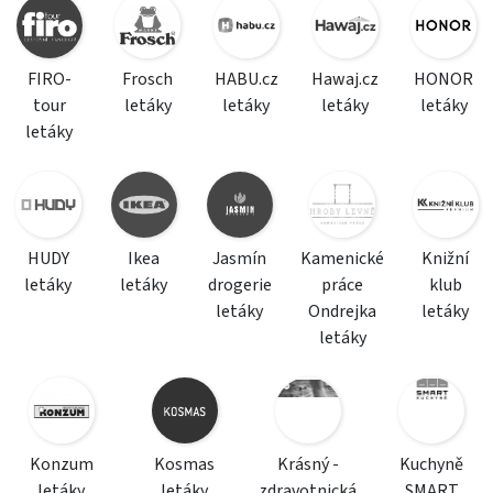
FIRO-
Frosch
HABU.cz
Hawaj.cz
HONOR
tour
letáky
letáky
letáky
letáky
letáky
HUDY
Ikea
Jasmín
Kamenické
Knižní
letáky
letáky
drogerie
práce
klub
letáky
Ondrejka
letáky
letáky
Konzum
Kosmas
Krásný -
Kuchyně
letáky
letáky
zdravotnická
SMART