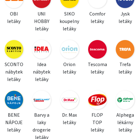
OBI
UNI
SIKO
Comfor
Jysk
letáky
HOBBY
koupelny
letáky
letáky
letáky
letáky
SCONTO
Idea
Orion
Tescoma
Trefa
nábytek
nábytek
letáky
letáky
letáky
letáky
letáky
BENE
Barvy a
Dr. Max
FLOP
Alphega
NÁPOJE
laky
letáky
TOP
lékárny
letáky
drogerie
letáky
letáky
letáky