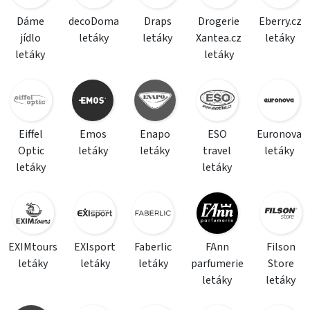
Dáme
decoDoma
Draps
Drogerie
Eberry.cz
jídlo
letáky
letáky
Xantea.cz
letáky
letáky
letáky
Eiffel
Emos
Enapo
ESO
Euronova
Optic
letáky
letáky
travel
letáky
letáky
letáky
EXIMtours
EXIsport
Faberlic
FAnn
Filson
letáky
letáky
letáky
parfumerie
Store
letáky
letáky