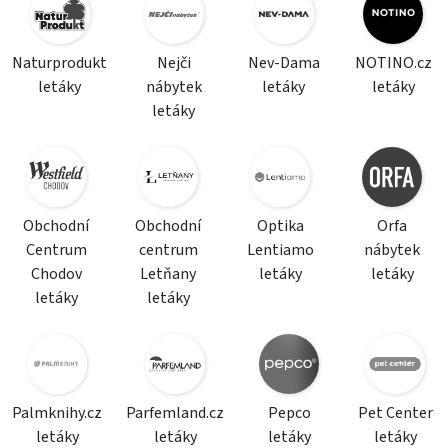
Naturprodukt
Nejči
Nev-Dama
NOTINO.cz
letáky
nábytek
letáky
letáky
letáky
Obchodní
Obchodní
Optika
Orfa
Centrum
centrum
Lentiamo
nábytek
Chodov
Letňany
letáky
letáky
letáky
letáky
Palmknihy.cz
Parfemland.cz
Pepco
Pet Center
letáky
letáky
letáky
letáky