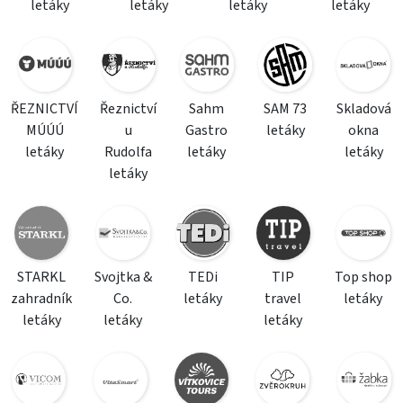
letáky
letáky
letáky
letáky
ŘEZNICTVÍ
Řeznictví
Sahm
SAM 73
Skladová
MÚÚÚ
u
Gastro
letáky
okna
letáky
Rudolfa
letáky
letáky
letáky
STARKL
Svojtka &
TEDi
TIP
Top shop
zahradník
Co.
letáky
travel
letáky
letáky
letáky
letáky