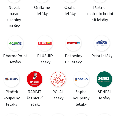
Novák
Oriflame
Oxalis
Partner
maso-
letáky
letáky
maloobchodní
uzeniny
síť letáky
letáky
PharmaPoint
PLUS JIP
Potraviny
Prior letáky
letáky
letáky
CZ letáky
Ptáček
RABBIT
ROJAL
Sapho
SENESI
koupelny
řeznictví
letáky
koupelny
letáky
letáky
letáky
letáky