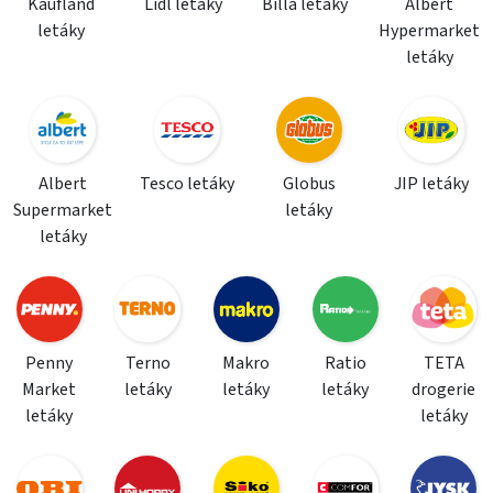
Kaufland
Lidl letáky
Billa letáky
Albert
letáky
Hypermarket
letáky
Albert
Tesco letáky
Globus
JIP letáky
Supermarket
letáky
letáky
Penny
Terno
Makro
Ratio
TETA
Market
letáky
letáky
letáky
drogerie
letáky
letáky