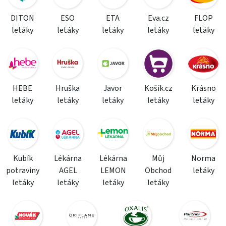
DITON
ESO
ETA
Eva.cz
FLOP
letáky
letáky
letáky
letáky
letáky
HEBE
Hruška
Javor
Košík.cz
Krásno
letáky
letáky
letáky
letáky
letáky
Kubík
Lékárna
Lékárna
Můj
Norma
potraviny
AGEL
LEMON
Obchod
letáky
letáky
letáky
letáky
letáky