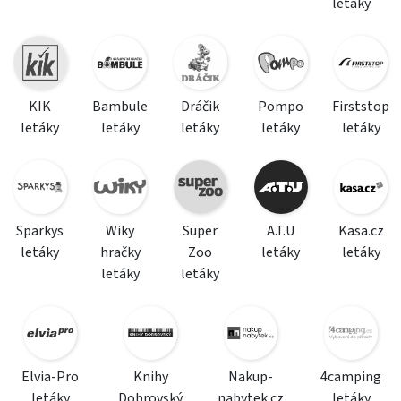
letáky
KIK
Bambule
Dráčik
Pompo
Firststop
letáky
letáky
letáky
letáky
letáky
Sparkys
Wiky
Super
A.T.U
Kasa.cz
letáky
hračky
Zoo
letáky
letáky
letáky
letáky
Elvia-Pro
Knihy
Nakup-
4camping
letáky
Dobrovský
nabytek.cz
letáky