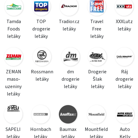
Tamda
TOP
Tradior.cz
Travel
XXXLutz
Foods
drogerie
letáky
Free
letáky
letáky
letáky
letáky
ZEMAN
Rossmann
dm
Drogerie
Ráj
maso-
letáky
drogerie
Šlak
drogerie
uzeniny
letáky
letáky
letáky
letáky
SAPELI
Hornbach
Baumax
Mountfield
Auto
letáky
letáky
letáky
letáky
Kelly