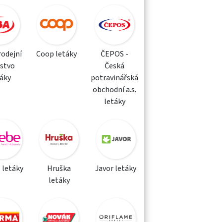
rodejní
Coop letáky
ČEPOS -
žstvo
Česká
táky
potravinářská
obchodní a.s.
letáky
 letáky
Hruška
Javor letáky
letáky