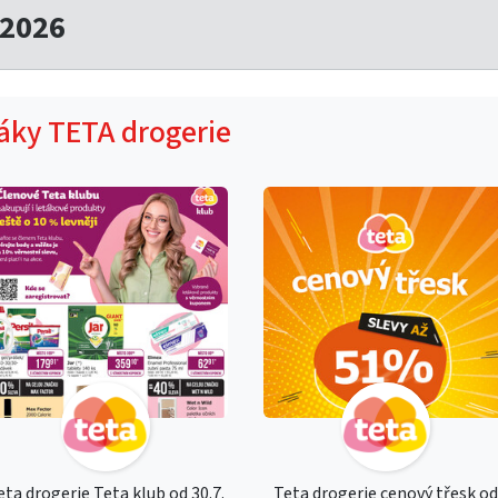
.2026
táky TETA drogerie
eta drogerie Teta klub od 30.7.
Teta drogerie cenový třesk o