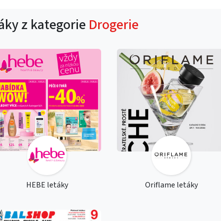
táky z kategorie
Drogerie
HEBE letáky
Oriflame letáky