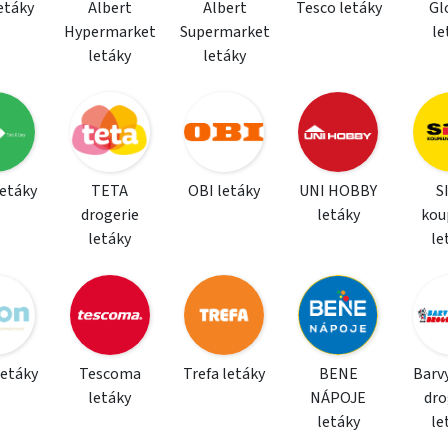
letáky
Albert
Albert
Tesco letáky
Gl
Hypermarket
Supermarket
le
letáky
letáky
letáky
TETA
OBI letáky
UNI HOBBY
S
drogerie
letáky
kou
letáky
le
letáky
Tescoma
Trefa letáky
BENE
Barvy
letáky
NÁPOJE
dro
letáky
le