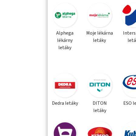
Alphega
Moje lékárna
Inter
lékárny
letáky
let
letáky
Dedra letáky
DITON
ESO l
letáky