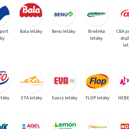
sport
Bala letáky
Benu letáky
Brněnka
CBA p
áky
letáky
dru
le
etáky
ETA letáky
Eva.cz letáky
FLOP letáky
HEBE