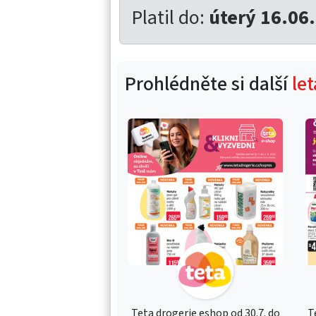
Platil do:
úterý 16.06
Prohlédněte si další
le
Teta drogerie eshop od 30.7. do
T