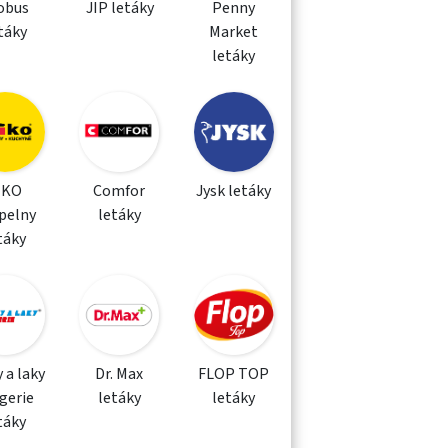
obus
JIP letáky
Penny
táky
Market
letáky
IKO
Comfor
Jysk letáky
pelny
letáky
táky
 a laky
Dr. Max
FLOP TOP
gerie
letáky
letáky
táky