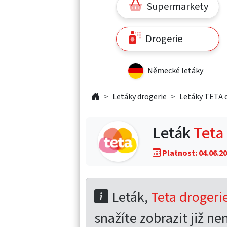
Supermarkety
Drogerie
Německé letáky
Letáky drogerie
Letáky TETA 
Leták
Teta
Platnost: 04.06.20
Leták,
Teta drogeri
snažíte zobrazit již nen