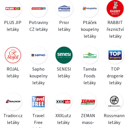
PLUS JIP
Potraviny
Prior
Ptáček
RABBIT
letáky
CZ letáky
letáky
koupelny
řeznictví
letáky
letáky
ROJAL
Sapho
SENESI
Tamda
TOP
letáky
koupelny
letáky
Foods
drogerie
letáky
letáky
letáky
Tradior.cz
Travel
XXXLutz
ZEMAN
Rossmann
letáky
Free
letáky
maso-
letáky