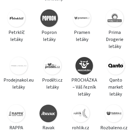
Petrklíč
Popron
Pramen
Prima
letáky
letáky
letáky
Drogerie
letáky
Prodejnakol.eu
Proděti.cz
PROCHÁZKA
Qanto
letáky
letáky
– Váš řezník
market
letáky
letáky
RAPPA
Ravak
rohlik.cz
Rozbaleno.cz