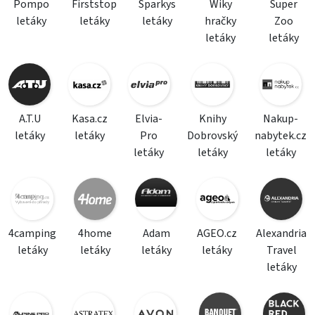
Pompo
Firststop
Sparkys
Wiky
Super
letáky
letáky
letáky
hračky
Zoo
letáky
letáky
A.T.U
Kasa.cz
Elvia-
Knihy
Nakup-
letáky
letáky
Pro
Dobrovský
nabytek.cz
letáky
letáky
letáky
4camping
4home
Adam
AGEO.cz
Alexandria
letáky
letáky
letáky
letáky
Travel
letáky