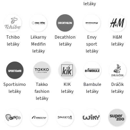
letáky
Tchibo
Lékarny
Decathlon
Envy
H&M
letáky
Medifin
letáky
sport
letáky
letáky
letáky
Sportisimo
Takko
KIK
Bambule
Dráčik
letáky
fashion
letáky
letáky
letáky
letáky