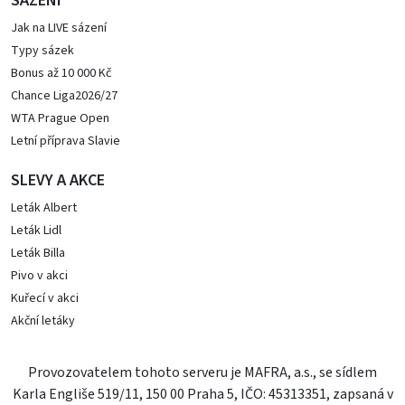
SÁZENÍ
Jak na LIVE sázení
Typy sázek
Bonus až 10 000 Kč
Chance Liga2026/27
WTA Prague Open
Letní příprava Slavie
SLEVY A AKCE
Leták Albert
Leták Lidl
Leták Billa
Pivo v akci
Kuřecí v akci
Akční letáky
Provozovatelem tohoto serveru je MAFRA, a.s., se sídlem
Karla Engliše 519/11, 150 00 Praha 5, IČO: 45313351, zapsaná v