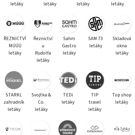
letáky
letáky
letáky
letáky
ŘEZNICTVÍ
Řeznictví
Sahm
SAM 73
Skladová
MÚÚÚ
u
Gastro
letáky
okna
letáky
Rudolfa
letáky
letáky
letáky
STARKL
Svojtka &
TEDi
TIP
Top shop
zahradník
Co.
letáky
travel
letáky
letáky
letáky
letáky