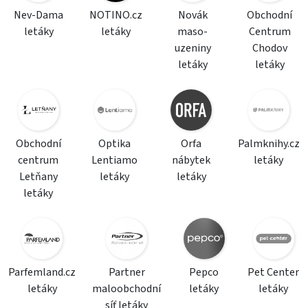
Nev-Dama
NOTINO.cz
Novák
Obchodní
letáky
letáky
maso-
Centrum
uzeniny
Chodov
letáky
letáky
Obchodní
Optika
Orfa
Palmknihy.cz
centrum
Lentiamo
nábytek
letáky
Letňany
letáky
letáky
letáky
Parfemland.cz
Partner
Pepco
Pet Center
letáky
maloobchodní
letáky
letáky
síť letáky