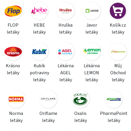
FLOP
HEBE
Hruška
Javor
Košík.cz
letáky
letáky
letáky
letáky
letáky
Krásno
Kubík
Lékárna
Lékárna
Můj
letáky
potraviny
AGEL
LEMON
Obchod
letáky
letáky
letáky
letáky
Norma
Oriflame
Oxalis
PharmaPoint
letáky
letáky
letáky
letáky