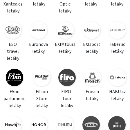
Xantea.cz
letáky
Optic
letáky
letáky
letáky
letáky
ESO
Euronova
EXIMtours
EXIsport
Faberlic
travel
letáky
letáky
letáky
letáky
letáky
FAnn
Filson
FIRO-
Frosch
HABU.cz
parfumerie
Store
tour
letáky
letáky
letáky
letáky
letáky