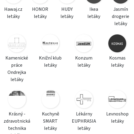
Hawaj.cz
HONOR
HUDY
Ikea
Jasmín
letáky
letáky
letáky
letáky
drogerie
letáky
Kamenické
Knižní klub
Konzum
Kosmas
práce
letáky
letáky
letáky
Ondrejka
letáky
Krásný -
Kuchyně
Lékárny
Levnoshop
zdravotnická
SMART
EUPHRASIA
letáky
technika
letáky
letáky