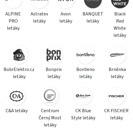
ALPINE
Astratex
Avon
BANQUET
Black
PRO
letáky
letáky
letáky
Red
letáky
White
letáky
BobrElektro.cz
Bonprix
BonVeno
Brněnka
letáky
letáky
letáky
letáky
C&A letáky
Centrum
CK Blue
CK FISCHER
Černý Most
Style letáky
letáky
letáky