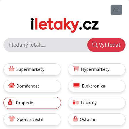
Vyhledat
Supermarkety
Hypermarkety
Domácnost
Elektronika
Drogerie
Lékárny
Sport a textil
Ostatní