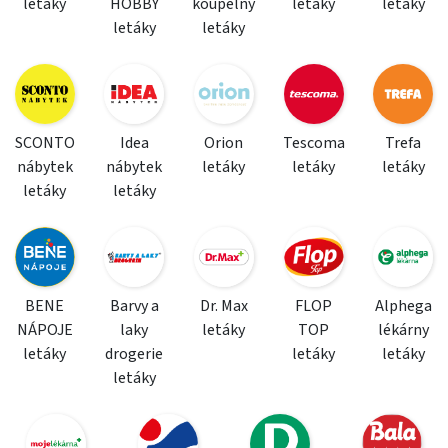
letáky
HOBBY
koupelny
letáky
letáky
letáky
letáky
SCONTO
Idea
Orion
Tescoma
Trefa
nábytek
nábytek
letáky
letáky
letáky
letáky
letáky
BENE
Barvy a
Dr. Max
FLOP
Alphega
NÁPOJE
laky
letáky
TOP
lékárny
letáky
drogerie
letáky
letáky
letáky