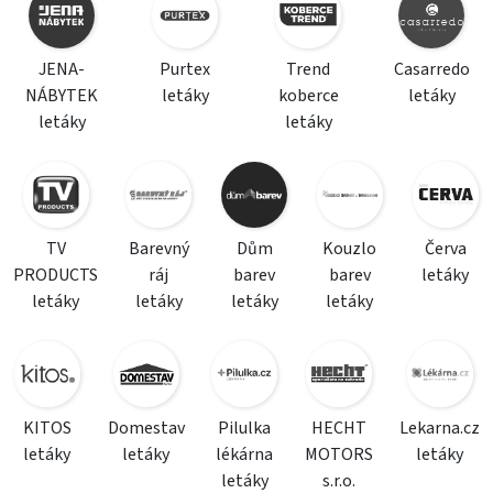
JENA-
Purtex
Trend
Casarredo
NÁBYTEK
letáky
koberce
letáky
letáky
letáky
TV
Barevný
Dům
Kouzlo
Červa
PRODUCTS
ráj
barev
barev
letáky
letáky
letáky
letáky
letáky
KITOS
Domestav
Pilulka
HECHT
Lekarna.cz
letáky
letáky
lékárna
MOTORS
letáky
letáky
s.r.o.