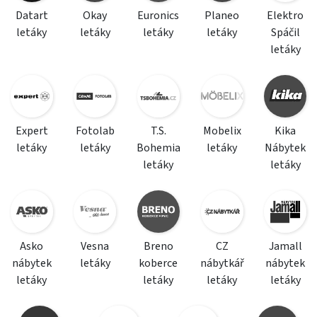
Datart
Okay
Euronics
Planeo
Elektro
letáky
letáky
letáky
letáky
Spáčil
letáky
Expert
Fotolab
T.S.
Mobelix
Kika
letáky
letáky
Bohemia
letáky
Nábytek
letáky
letáky
Asko
Vesna
Breno
CZ
Jamall
nábytek
letáky
koberce
nábytkář
nábytek
letáky
letáky
letáky
letáky