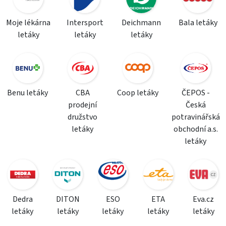
Moje lékárna
Intersport
Deichmann
Bala letáky
letáky
letáky
letáky
Benu letáky
CBA
Coop letáky
ČEPOS -
prodejní
Česká
družstvo
potravinářská
letáky
obchodní a.s.
letáky
Dedra
DITON
ESO
ETA
Eva.cz
letáky
letáky
letáky
letáky
letáky