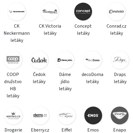
CK
CK Victoria
Concept
Conrad.cz
Neckermann
letáky
letáky
letáky
letáky
COOP
Čedok
Dáme
decoDoma
Draps
družstvo
letáky
jídlo
letáky
letáky
HB
letáky
letáky
Drogerie
Eberry.cz
Eiffel
Emos
Enapo