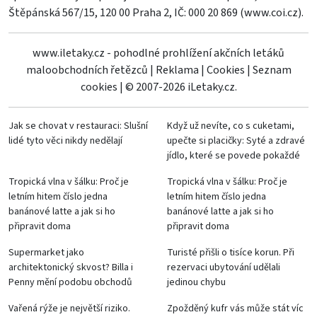
Štěpánská 567/15, 120 00 Praha 2, IČ: 000 20 869 (
www.coi.cz
).
www.iletaky.cz - pohodlné prohlížení akčních letáků
maloobchodních řetězců
|
Reklama
|
Cookies
|
Seznam
cookies
|
© 2007-2026 iLetaky.cz.
Jak se chovat v restauraci: Slušní
Když už nevíte, co s cuketami,
lidé tyto věci nikdy nedělají
upečte si placičky: Syté a zdravé
jídlo, které se povede pokaždé
Tropická vlna v šálku: Proč je
Tropická vlna v šálku: Proč je
letním hitem číslo jedna
letním hitem číslo jedna
banánové latte a jak si ho
banánové latte a jak si ho
připravit doma
připravit doma
Supermarket jako
Turisté přišli o tisíce korun. Při
architektonický skvost? Billa i
rezervaci ubytování udělali
Penny mění podobu obchodů
jedinou chybu
Vařená rýže je největší riziko.
Zpožděný kufr vás může stát víc