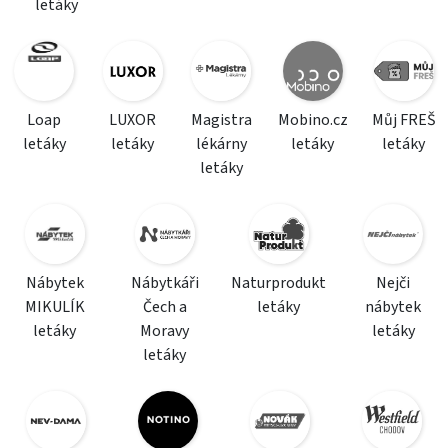
letáky
Loap
LUXOR
Magistra
Mobino.cz
Můj FREŠ
letáky
letáky
lékárny
letáky
letáky
letáky
Nábytek
Nábytkáři
Naturprodukt
Nejči
MIKULÍK
Čech a
letáky
nábytek
letáky
Moravy
letáky
letáky