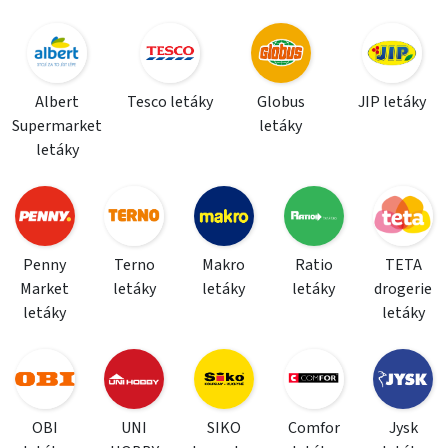
Albert
Tesco letáky
Globus
JIP letáky
Supermarket
letáky
letáky
Penny
Terno
Makro
Ratio
TETA
Market
letáky
letáky
letáky
drogerie
letáky
letáky
OBI
UNI
SIKO
Comfor
Jysk