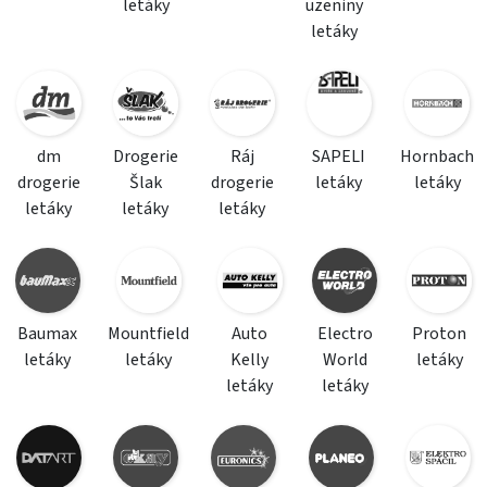
letáky
uzeniny
letáky
dm
Drogerie
Ráj
SAPELI
Hornbach
drogerie
Šlak
drogerie
letáky
letáky
letáky
letáky
letáky
Baumax
Mountfield
Auto
Electro
Proton
letáky
letáky
Kelly
World
letáky
letáky
letáky