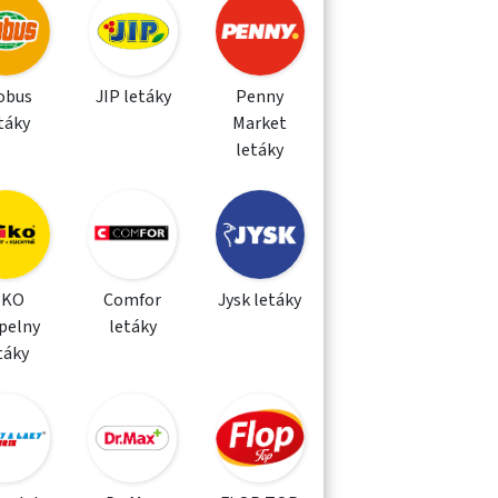
obus
JIP letáky
Penny
táky
Market
letáky
IKO
Comfor
Jysk letáky
pelny
letáky
táky