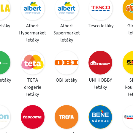
letáky
Albert
Albert
Tesco letáky
Gl
Hypermarket
Supermarket
le
letáky
letáky
letáky
TETA
OBI letáky
UNI HOBBY
S
drogerie
letáky
kou
letáky
le