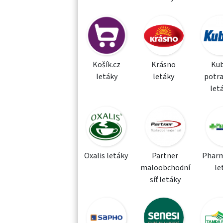
Košík.cz
Krásno
Kub
letáky
letáky
potra
let
Oxalis letáky
Partner
Phar
maloobchodní
le
síť letáky