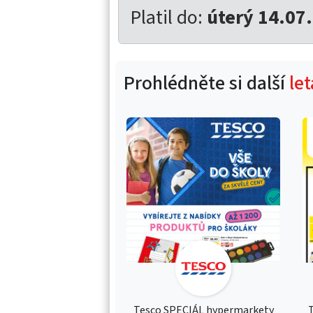
Platil do:
úterý 14.07
Prohlédněte si další
le
Tesco SPECIÁL hypermarkety
T