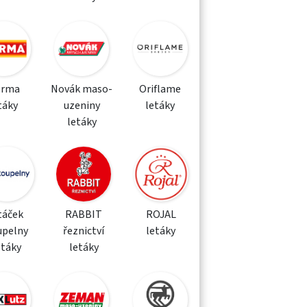
orma
Novák maso-
Oriflame
táky
uzeniny
letáky
letáky
táček
RABBIT
ROJAL
upelny
řeznictví
letáky
etáky
letáky