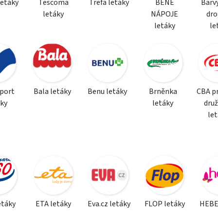
letáky
Tescoma
Trefa letáky
BENE
Barvy
letáky
NÁPOJE
dro
letáky
le
sport
Bala letáky
Benu letáky
Brněnka
CBA p
áky
letáky
dru
le
etáky
ETA letáky
Eva.cz letáky
FLOP letáky
HEBE