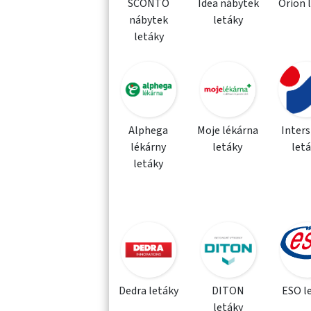
SCONTO
Idea nábytek
Orion 
nábytek
letáky
letáky
Alphega
Moje lékárna
Inter
lékárny
letáky
let
letáky
Dedra letáky
DITON
ESO l
letáky