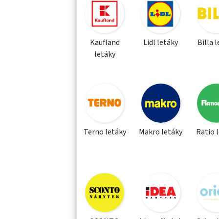
Kaufland
Lidl letáky
Billa 
letáky
Terno letáky
Makro letáky
Ratio 