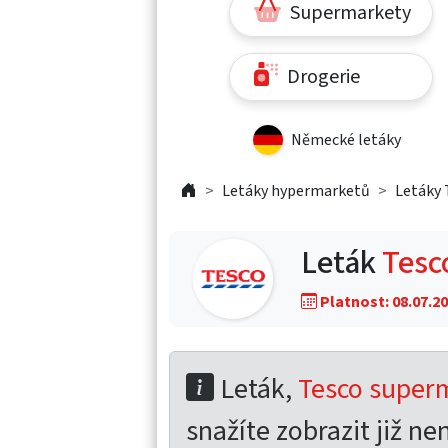
Supermarkety
Drogerie
Německé letáky
Letáky hypermarketů
Letáky 
Leták
Tesc
Platnost: 08.07.20
Leták,
Tesco superm
snažíte zobrazit již nen