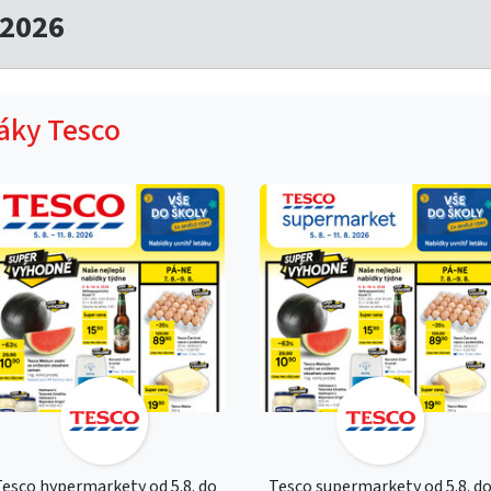
.2026
táky Tesco
esco hypermarkety od 5.8. do
Tesco supermarkety od 5.8. d