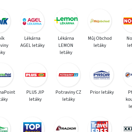
ík
Lékárna
Lékárna
Můj Obchod
N
viny
AGEL letáky
LEMON
letáky
le
áky
letáky
maPoint
PLUS JIP
Potraviny CZ
Prior letáky
P
táky
letáky
letáky
ko
l