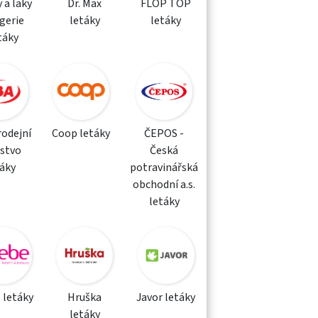
 a laky
Dr. Max
FLOP TOP
gerie
letáky
letáky
táky
rodejní
Coop letáky
ČEPOS -
žstvo
Česká
táky
potravinářská
obchodní a.s.
letáky
 letáky
Hruška
Javor letáky
letáky