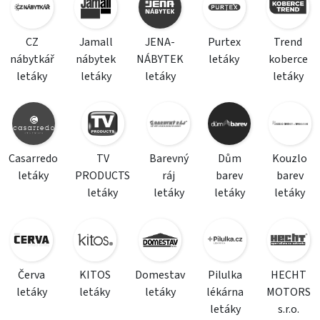
CZ
Jamall
JENA-
Purtex
Trend
nábytkář
nábytek
NÁBYTEK
letáky
koberce
letáky
letáky
letáky
letáky
Casarredo
TV
Barevný
Dům
Kouzlo
letáky
PRODUCTS
ráj
barev
barev
letáky
letáky
letáky
letáky
Červa
KITOS
Domestav
Pilulka
HECHT
letáky
letáky
letáky
lékárna
MOTORS
letáky
s.r.o.