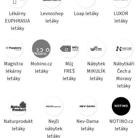
Lékárny
Levnoshop
Loap letáky
LUXOR
EUPHRASIA
letáky
letáky
letáky
Magistra
Mobino.cz
Můj
Nábytek
Nábytkáři
lékárny
letáky
FREŠ
MIKULÍK
Čech a
letáky
letáky
letáky
Moravy
letáky
Naturprodukt
Nejči
Nev-Dama
NOTINO.cz
letáky
nábytek
letáky
letáky
letáky