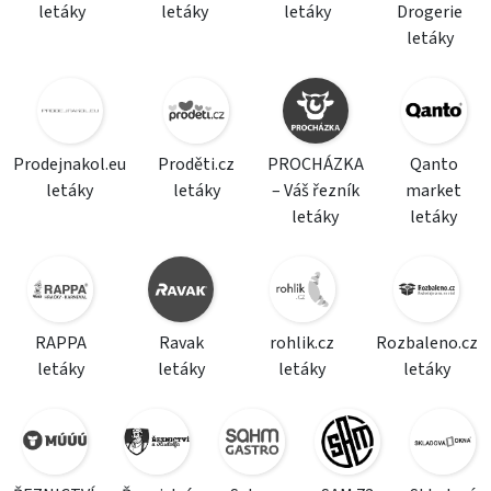
letáky
letáky
letáky
Drogerie
letáky
Prodejnakol.eu
Proděti.cz
PROCHÁZKA
Qanto
letáky
letáky
– Váš řezník
market
letáky
letáky
RAPPA
Ravak
rohlik.cz
Rozbaleno.cz
letáky
letáky
letáky
letáky