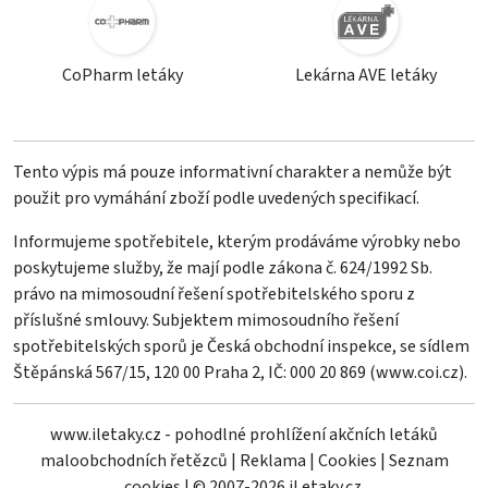
CoPharm letáky
Lekárna AVE letáky
Tento výpis má pouze informativní charakter a nemůže být
použit pro vymáhání zboží podle uvedených specifikací.
Informujeme spotřebitele, kterým prodáváme výrobky nebo
poskytujeme služby, že mají podle zákona č. 624/1992 Sb.
právo na mimosoudní řešení spotřebitelského sporu z
příslušné smlouvy. Subjektem mimosoudního řešení
spotřebitelských sporů je Česká obchodní inspekce, se sídlem
Štěpánská 567/15, 120 00 Praha 2, IČ: 000 20 869 (
www.coi.cz
).
www.iletaky.cz - pohodlné prohlížení akčních letáků
maloobchodních řetězců
|
Reklama
|
Cookies
|
Seznam
cookies
|
© 2007-2026 iLetaky.cz.