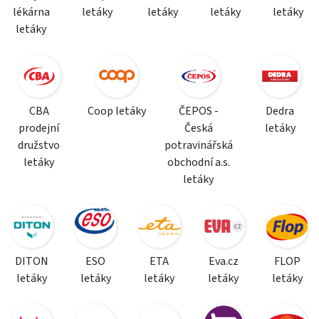
lékárna
letáky
letáky
letáky
letáky
letáky
CBA
Coop letáky
ČEPOS -
Dedra
prodejní
Česká
letáky
družstvo
potravinářská
letáky
obchodní a.s.
letáky
DITON
ESO
ETA
Eva.cz
FLOP
letáky
letáky
letáky
letáky
letáky