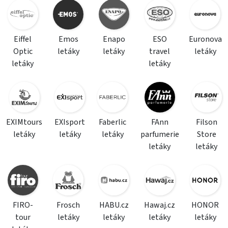
Eiffel
Emos
Enapo
ESO
Euronova
Optic
letáky
letáky
travel
letáky
letáky
letáky
EXIMtours
EXIsport
Faberlic
FAnn
Filson
letáky
letáky
letáky
parfumerie
Store
letáky
letáky
FIRO-
Frosch
HABU.cz
Hawaj.cz
HONOR
tour
letáky
letáky
letáky
letáky