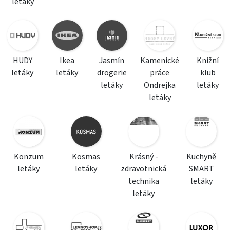
letáky
HUDY
Ikea
Jasmín
Kamenické
Knižní
letáky
letáky
drogerie
práce
klub
letáky
Ondrejka
letáky
letáky
Konzum
Kosmas
Krásný -
Kuchyně
letáky
letáky
zdravotnická
SMART
technika
letáky
letáky