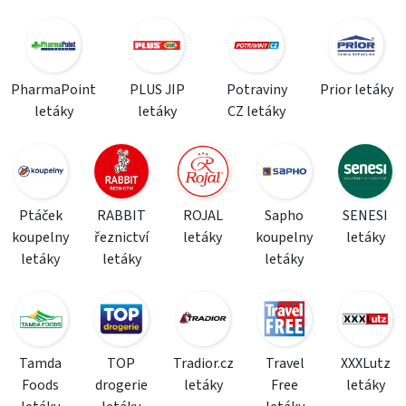
PharmaPoint
PLUS JIP
Potraviny
Prior letáky
letáky
letáky
CZ letáky
Ptáček
RABBIT
ROJAL
Sapho
SENESI
koupelny
řeznictví
letáky
koupelny
letáky
letáky
letáky
letáky
Tamda
TOP
Tradior.cz
Travel
XXXLutz
Foods
drogerie
letáky
Free
letáky