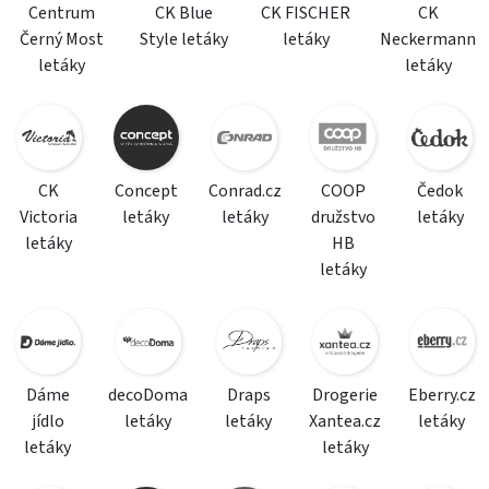
Centrum
CK Blue
CK FISCHER
CK
Černý Most
Style letáky
letáky
Neckermann
letáky
letáky
CK
Concept
Conrad.cz
COOP
Čedok
Victoria
letáky
letáky
družstvo
letáky
letáky
HB
letáky
Dáme
decoDoma
Draps
Drogerie
Eberry.cz
jídlo
letáky
letáky
Xantea.cz
letáky
letáky
letáky