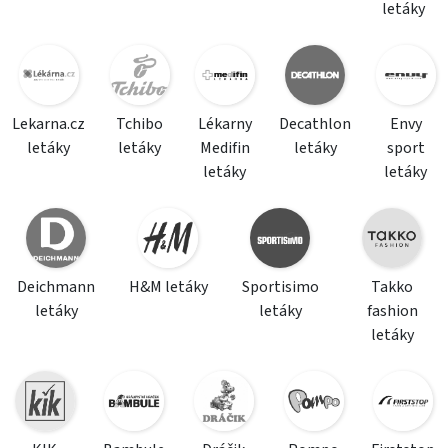
letáky
Lekarna.cz
Tchibo
Lékarny
Decathlon
Envy
letáky
letáky
Medifin
letáky
sport
letáky
letáky
Deichmann
H&M letáky
Sportisimo
Takko
letáky
letáky
fashion
letáky