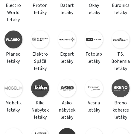
Electro
Proton
Datart
Okay
Euronics
World
letáky
letáky
letáky
letáky
letáky
Planeo
Elektro
Expert
Fotolab
T.S.
letáky
Spáčil
letáky
letáky
Bohemia
letáky
letáky
Mobelix
Kika
Asko
Vesna
Breno
letáky
Nábytek
nábytek
letáky
koberce
letáky
letáky
letáky