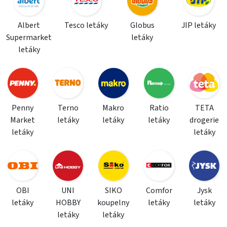
Albert
Tesco letáky
Globus
JIP letáky
Supermarket
letáky
letáky
Penny
Terno
Makro
Ratio
TETA
Market
letáky
letáky
letáky
drogerie
letáky
letáky
OBI
UNI
SIKO
Comfor
Jysk
letáky
HOBBY
koupelny
letáky
letáky
letáky
letáky