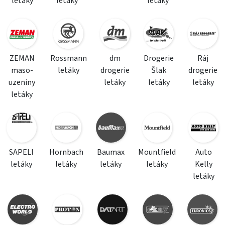
letáky
letáky
letáky
ZEMAN
Rossmann
dm
Drogerie
Ráj
maso-
letáky
drogerie
Šlak
drogerie
uzeniny
letáky
letáky
letáky
letáky
SAPELI
Hornbach
Baumax
Mountfield
Auto
letáky
letáky
letáky
letáky
Kelly
letáky