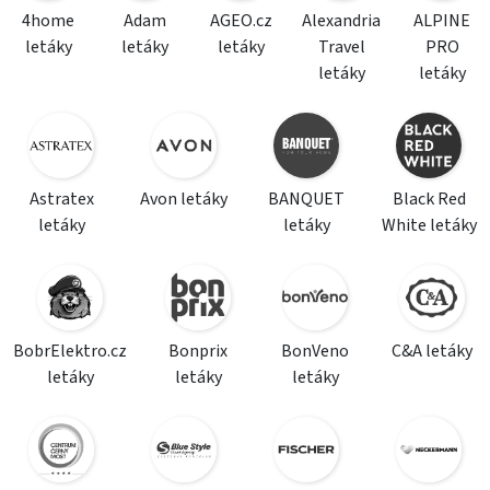
4home
Adam
AGEO.cz
Alexandria
ALPINE
letáky
letáky
letáky
Travel
PRO
letáky
letáky
Astratex
Avon letáky
BANQUET
Black Red
letáky
letáky
White letáky
BobrElektro.cz
Bonprix
BonVeno
C&A letáky
letáky
letáky
letáky