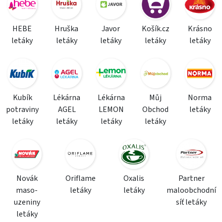
HEBE
Hruška
Javor
Košík.cz
Krásno
letáky
letáky
letáky
letáky
letáky
Kubík
Lékárna
Lékárna
Můj
Norma
potraviny
AGEL
LEMON
Obchod
letáky
letáky
letáky
letáky
letáky
Novák
Oriflame
Oxalis
Partner
maso-
letáky
letáky
maloobchodní
uzeniny
síť letáky
letáky