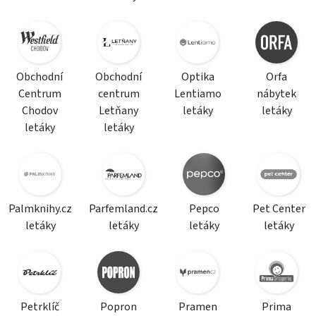
Obchodní
Obchodní
Optika
Orfa
Centrum
centrum
Lentiamo
nábytek
Chodov
Letňany
letáky
letáky
letáky
letáky
Palmknihy.cz
Parfemland.cz
Pepco
Pet Center
letáky
letáky
letáky
letáky
Petrklíč
Popron
Pramen
Prima