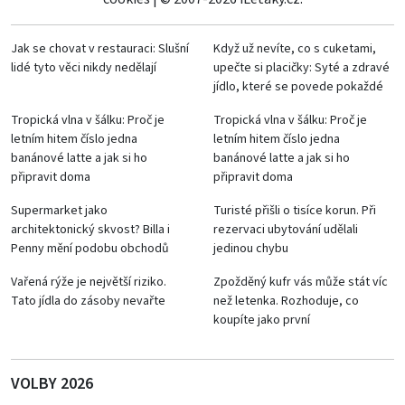
Jak se chovat v restauraci: Slušní
Když už nevíte, co s cuketami,
lidé tyto věci nikdy nedělají
upečte si placičky: Syté a zdravé
jídlo, které se povede pokaždé
Tropická vlna v šálku: Proč je
Tropická vlna v šálku: Proč je
letním hitem číslo jedna
letním hitem číslo jedna
banánové latte a jak si ho
banánové latte a jak si ho
připravit doma
připravit doma
Supermarket jako
Turisté přišli o tisíce korun. Při
architektonický skvost? Billa i
rezervaci ubytování udělali
Penny mění podobu obchodů
jedinou chybu
Vařená rýže je největší riziko.
Zpožděný kufr vás může stát víc
Tato jídla do zásoby nevařte
než letenka. Rozhoduje, co
koupíte jako první
VOLBY 2026