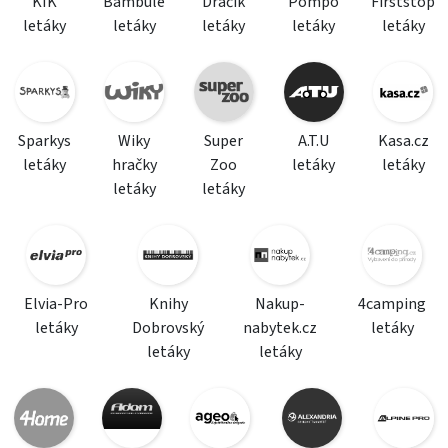
KIK
Bambule
Dráčik
Pompo
Firststop
letáky
letáky
letáky
letáky
letáky
Sparkys
Wiky
Super
A.T.U
Kasa.cz
letáky
hračky
Zoo
letáky
letáky
letáky
letáky
Elvia-Pro
Knihy
Nakup-
4camping
letáky
Dobrovský
nabytek.cz
letáky
letáky
letáky