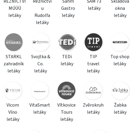
ŘEZNICTVÍ
Řeznictví
Sahm
SAM 73
Skladová
MÚÚÚ
u
Gastro
letáky
okna
letáky
Rudolfa
letáky
letáky
letáky
STARKL
Svojtka &
TEDi
TIP
Top shop
zahradník
Co.
letáky
travel
letáky
letáky
letáky
letáky
Vicom
VitaSmart
Vítkovice
Zvěrokruh
Žabka
Víno
letáky
Tours
letáky
letáky
letáky
letáky