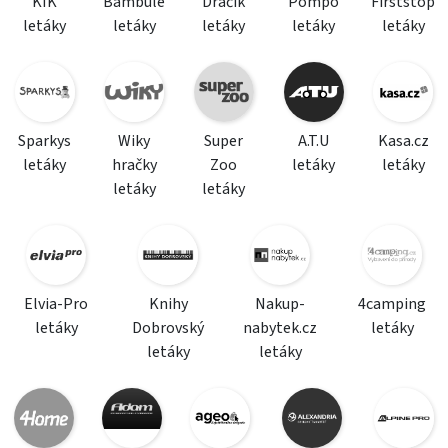
KIK
Bambule
Dráčik
Pompo
Firststop
letáky
letáky
letáky
letáky
letáky
Sparkys
Wiky
Super
A.T.U
Kasa.cz
letáky
hračky
Zoo
letáky
letáky
letáky
letáky
Elvia-Pro
Knihy
Nakup-
4camping
letáky
Dobrovský
nabytek.cz
letáky
letáky
letáky