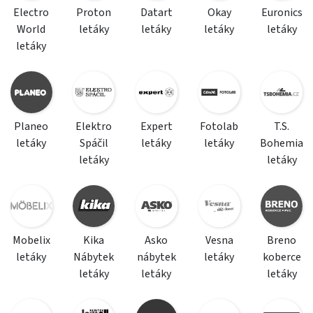
Electro
Proton
Datart
Okay
Euronics
World
letáky
letáky
letáky
letáky
letáky
Planeo
Elektro
Expert
Fotolab
T.S.
letáky
Spáčil
letáky
letáky
Bohemia
letáky
letáky
Mobelix
Kika
Asko
Vesna
Breno
letáky
Nábytek
nábytek
letáky
koberce
letáky
letáky
letáky