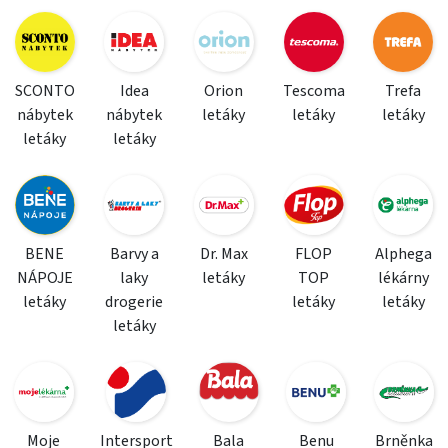
SCONTO
Idea
Orion
Tescoma
Trefa
nábytek
nábytek
letáky
letáky
letáky
letáky
letáky
BENE
Barvy a
Dr. Max
FLOP
Alphega
NÁPOJE
laky
letáky
TOP
lékárny
letáky
drogerie
letáky
letáky
letáky
Moje
Intersport
Bala
Benu
Brněnka