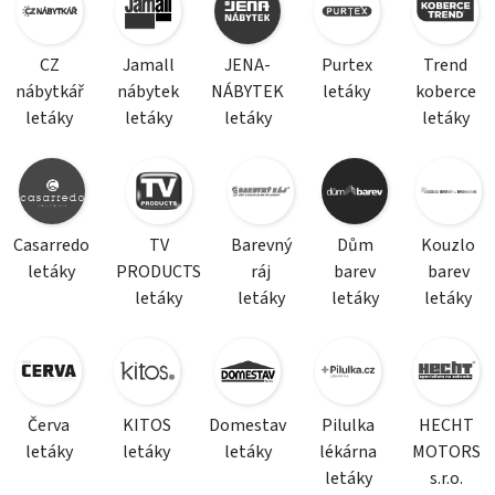
CZ
Jamall
JENA-
Purtex
Trend
nábytkář
nábytek
NÁBYTEK
letáky
koberce
letáky
letáky
letáky
letáky
Casarredo
TV
Barevný
Dům
Kouzlo
letáky
PRODUCTS
ráj
barev
barev
letáky
letáky
letáky
letáky
Červa
KITOS
Domestav
Pilulka
HECHT
letáky
letáky
letáky
lékárna
MOTORS
letáky
s.r.o.