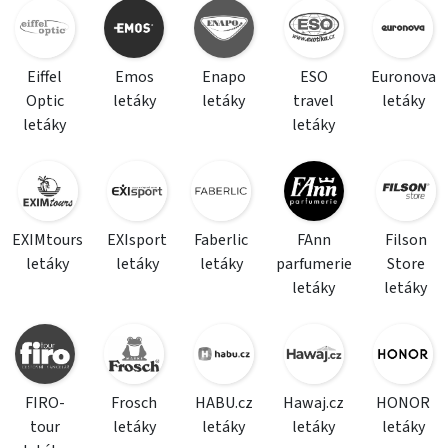
Eiffel
Emos
Enapo
ESO
Euronova
Optic
letáky
letáky
travel
letáky
letáky
letáky
EXIMtours
EXIsport
Faberlic
FAnn
Filson
letáky
letáky
letáky
parfumerie
Store
letáky
letáky
FIRO-
Frosch
HABU.cz
Hawaj.cz
HONOR
tour
letáky
letáky
letáky
letáky