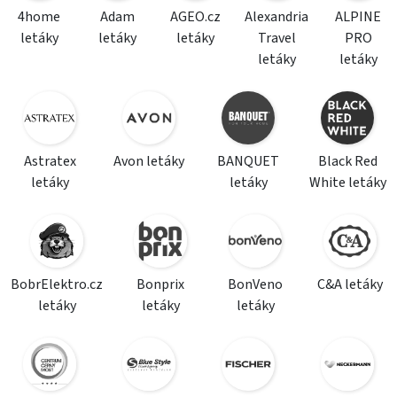
4home
Adam
AGEO.cz
Alexandria
ALPINE
letáky
letáky
letáky
Travel
PRO
letáky
letáky
Astratex
Avon letáky
BANQUET
Black Red
letáky
letáky
White letáky
BobrElektro.cz
Bonprix
BonVeno
C&A letáky
letáky
letáky
letáky