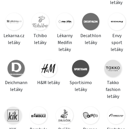
letáky
Lekarna.cz
Tchibo
Lékarny
Decathlon
Envy
letáky
letáky
Medifin
letáky
sport
letáky
letáky
Deichmann
H&M letáky
Sportisimo
Takko
letáky
letáky
fashion
letáky