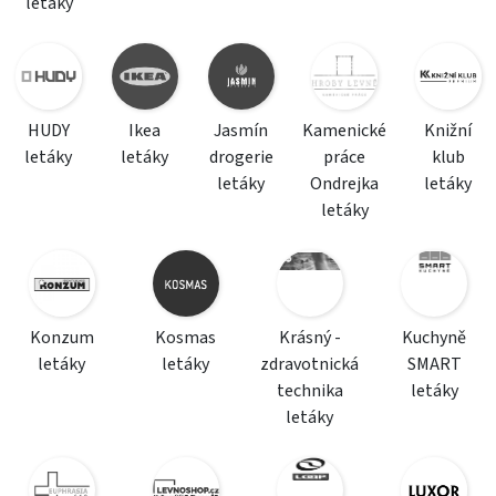
letáky
HUDY
Ikea
Jasmín
Kamenické
Knižní
letáky
letáky
drogerie
práce
klub
letáky
Ondrejka
letáky
letáky
Konzum
Kosmas
Krásný -
Kuchyně
letáky
letáky
zdravotnická
SMART
technika
letáky
letáky