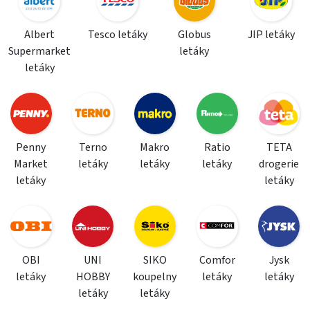
Albert
Tesco letáky
Globus
JIP letáky
Supermarket
letáky
letáky
Penny
Terno
Makro
Ratio
TETA
Market
letáky
letáky
letáky
drogerie
letáky
letáky
OBI
UNI
SIKO
Comfor
Jysk
letáky
HOBBY
koupelny
letáky
letáky
letáky
letáky