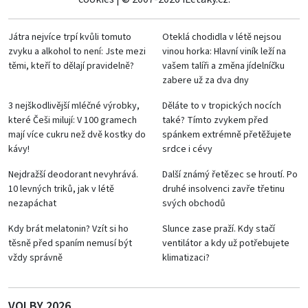
Játra nejvíce trpí kvůli tomuto
Oteklá chodidla v létě nejsou
zvyku a alkohol to není: Jste mezi
vinou horka: Hlavní viník leží na
těmi, kteří to dělají pravidelně?
vašem talíři a změna jídelníčku
zabere už za dva dny
3 nejškodlivější mléčné výrobky,
Děláte to v tropických nocích
které Češi milují: V 100 gramech
také? Tímto zvykem před
mají více cukru než dvě kostky do
spánkem extrémně přetěžujete
kávy!
srdce i cévy
Nejdražší deodorant nevyhrává.
Další známý řetězec se hroutí. Po
10 levných triků, jak v létě
druhé insolvenci zavře třetinu
nezapáchat
svých obchodů
Kdy brát melatonin? Vzít si ho
Slunce zase praží. Kdy stačí
těsně před spaním nemusí být
ventilátor a kdy už potřebujete
vždy správně
klimatizaci?
VOLBY 2026