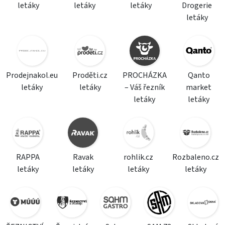
letáky
letáky
letáky
Drogerie
letáky
Prodejnakol.eu
Proděti.cz
PROCHÁZKA
Qanto
letáky
letáky
– Váš řezník
market
letáky
letáky
RAPPA
Ravak
rohlik.cz
Rozbaleno.cz
letáky
letáky
letáky
letáky