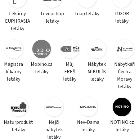
Lékárny
Levnoshop
Loap letáky
LUXOR
EUPHRASIA
letáky
letáky
letáky
Magistra
Mobino.cz
Můj
Nábytek
Nábytkáři
lékárny
letáky
FREŠ
MIKULÍK
Čech a
letáky
letáky
letáky
Moravy
letáky
Naturprodukt
Nejči
Nev-Dama
NOTINO.cz
letáky
nábytek
letáky
letáky
letáky