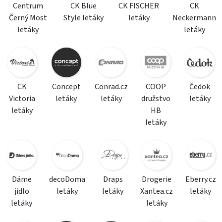
Centrum
CK Blue
CK FISCHER
CK
Černý Most
Style letáky
letáky
Neckermann
letáky
letáky
CK
Concept
Conrad.cz
COOP
Čedok
Victoria
letáky
letáky
družstvo
letáky
letáky
HB
letáky
Dáme
decoDoma
Draps
Drogerie
Eberry.cz
jídlo
letáky
letáky
Xantea.cz
letáky
letáky
letáky