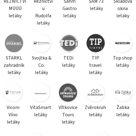
ŘEZNICTVÍ
Řeznictví
Sahm
SAM 73
Skladová
MÚÚÚ
u
Gastro
letáky
okna
letáky
Rudolfa
letáky
letáky
letáky
STARKL
Svojtka &
TEDi
TIP
Top shop
zahradník
Co.
letáky
travel
letáky
letáky
letáky
letáky
Vicom
VitaSmart
Vítkovice
Zvěrokruh
Žabka
Víno
letáky
Tours
letáky
letáky
letáky
letáky