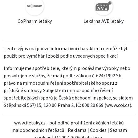
CoPharm letáky
Lekárna AVE letáky
Tento výpis má pouze informativní charakter a nemůže být
použit pro vymáhání zboží podle uvedených specifikací.
Informujeme spotřebitele, kterým prodáváme výrobky nebo
poskytujeme služby, že mají podle zákona č. 624/1992 Sb.
právo na mimosoudní řešení spotřebitelského sporu z
příslušné smlouvy. Subjektem mimosoudního řešení
spotřebitelských sporů je Česká obchodní inspekce, se sídlem
Štěpánská 567/15, 120 00 Praha 2, IČ: 000 20 869 (
www.coi.cz
).
www.iletaky.cz - pohodlné prohlížení akčních letáků
maloobchodních řetězců
|
Reklama
|
Cookies
|
Seznam
cookies
|
© 2007-2026 iLetaky.cz.