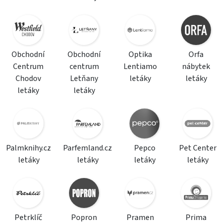
Obchodní
Obchodní
Optika
Orfa
Centrum
centrum
Lentiamo
nábytek
Chodov
Letňany
letáky
letáky
letáky
letáky
Palmknihy.cz
Parfemland.cz
Pepco
Pet Center
letáky
letáky
letáky
letáky
Petrklíč
Popron
Pramen
Prima