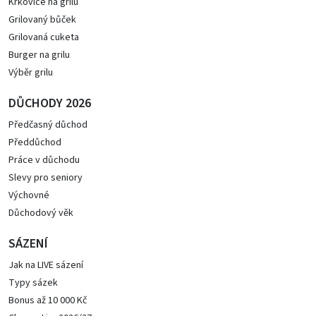
Krkovice na grilu
Grilovaný bůček
Grilovaná cuketa
Burger na grilu
Výběr grilu
DŮCHODY 2026
Předčasný důchod
Předdůchod
Práce v důchodu
Slevy pro seniory
Výchovné
Důchodový věk
SÁZENÍ
Jak na LIVE sázení
Typy sázek
Bonus až 10 000 Kč