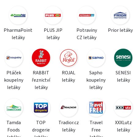
PharmaPoint
PLUS JIP
Potraviny
Prior letáky
letáky
letáky
CZ letáky
Ptáček
RABBIT
ROJAL
Sapho
SENESI
koupelny
řeznictví
letáky
koupelny
letáky
letáky
letáky
letáky
Tamda
TOP
Tradior.cz
Travel
XXXLutz
Foods
drogerie
letáky
Free
letáky