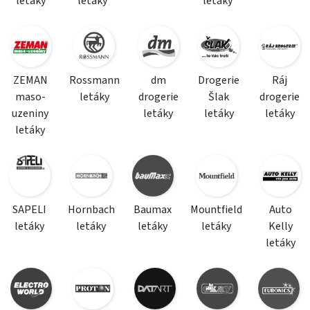
letáky
letáky
letáky
ZEMAN
Rossmann
dm
Drogerie
Ráj
maso-
letáky
drogerie
Šlak
drogerie
uzeniny
letáky
letáky
letáky
letáky
SAPELI
Hornbach
Baumax
Mountfield
Auto
letáky
letáky
letáky
letáky
Kelly
letáky