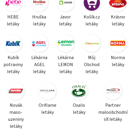
HEBE
Hruška
Javor
Košík.cz
Krásno
letáky
letáky
letáky
letáky
letáky
Kubík
Lékárna
Lékárna
Můj
Norma
potraviny
AGEL
LEMON
Obchod
letáky
letáky
letáky
letáky
letáky
Novák
Oriflame
Oxalis
Partner
maso-
letáky
letáky
maloobchodní
uzeniny
síť letáky
letáky