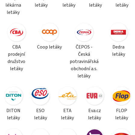
lékárna
letáky
letáky
letáky
letáky
letáky
CBA
Coop letáky
ČEPOS -
Dedra
prodejní
Česká
letáky
družstvo
potravinářská
letáky
obchodní a.s.
letáky
DITON
ESO
ETA
Eva.cz
FLOP
letáky
letáky
letáky
letáky
letáky