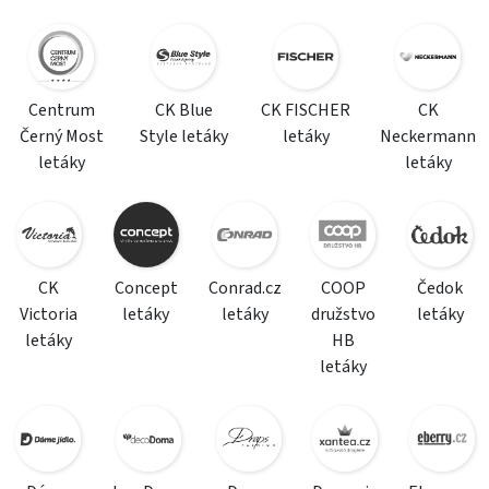
Centrum
CK Blue
CK FISCHER
CK
Černý Most
Style letáky
letáky
Neckermann
letáky
letáky
CK
Concept
Conrad.cz
COOP
Čedok
Victoria
letáky
letáky
družstvo
letáky
letáky
HB
letáky