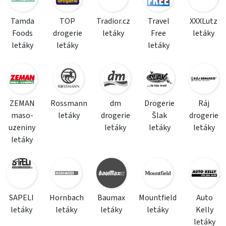
Tamda
TOP
Tradior.cz
Travel
XXXLutz
Foods
drogerie
letáky
Free
letáky
letáky
letáky
letáky
ZEMAN
Rossmann
dm
Drogerie
Ráj
maso-
letáky
drogerie
Šlak
drogerie
uzeniny
letáky
letáky
letáky
letáky
SAPELI
Hornbach
Baumax
Mountfield
Auto
letáky
letáky
letáky
letáky
Kelly
letáky