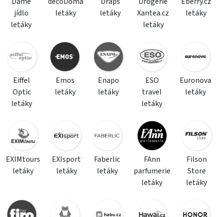
Dáme
decoDoma
Draps
Drogerie
Eberry.cz
jídlo
letáky
letáky
Xantea.cz
letáky
letáky
letáky
Eiffel
Emos
Enapo
ESO
Euronova
Optic
letáky
letáky
travel
letáky
letáky
letáky
EXIMtours
EXIsport
Faberlic
FAnn
Filson
letáky
letáky
letáky
parfumerie
Store
letáky
letáky