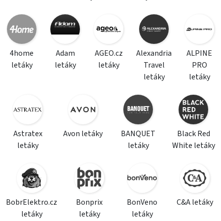
4home
Adam
AGEO.cz
Alexandria
ALPINE
letáky
letáky
letáky
Travel
PRO
letáky
letáky
Astratex
Avon letáky
BANQUET
Black Red
letáky
letáky
White letáky
BobrElektro.cz
Bonprix
BonVeno
C&A letáky
letáky
letáky
letáky