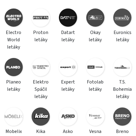
Electro
Proton
Datart
Okay
Euronics
World
letáky
letáky
letáky
letáky
letáky
Planeo
Elektro
Expert
Fotolab
T.S.
letáky
Spáčil
letáky
letáky
Bohemia
letáky
letáky
Mobelix
Kika
Asko
Vesna
Breno