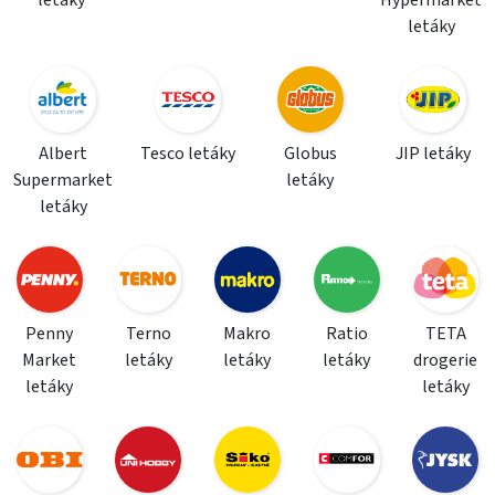
letáky
Hypermarket
letáky
Albert
Tesco letáky
Globus
JIP letáky
Supermarket
letáky
letáky
Penny
Terno
Makro
Ratio
TETA
Market
letáky
letáky
letáky
drogerie
letáky
letáky