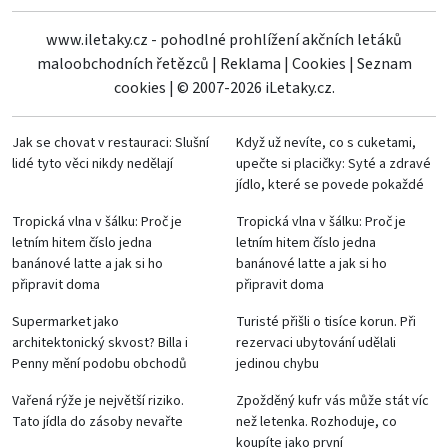
www.iletaky.cz - pohodlné prohlížení akčních letáků
maloobchodních řetězců
|
Reklama
|
Cookies
|
Seznam
cookies
|
© 2007-2026 iLetaky.cz.
Jak se chovat v restauraci: Slušní
Když už nevíte, co s cuketami,
lidé tyto věci nikdy nedělají
upečte si placičky: Syté a zdravé
jídlo, které se povede pokaždé
Tropická vlna v šálku: Proč je
Tropická vlna v šálku: Proč je
letním hitem číslo jedna
letním hitem číslo jedna
banánové latte a jak si ho
banánové latte a jak si ho
připravit doma
připravit doma
Supermarket jako
Turisté přišli o tisíce korun. Při
architektonický skvost? Billa i
rezervaci ubytování udělali
Penny mění podobu obchodů
jedinou chybu
Vařená rýže je největší riziko.
Zpožděný kufr vás může stát víc
Tato jídla do zásoby nevařte
než letenka. Rozhoduje, co
koupíte jako první