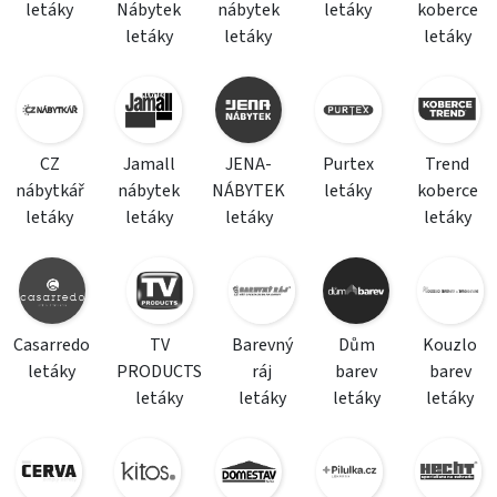
letáky
Nábytek
nábytek
letáky
koberce
letáky
letáky
letáky
CZ
Jamall
JENA-
Purtex
Trend
nábytkář
nábytek
NÁBYTEK
letáky
koberce
letáky
letáky
letáky
letáky
Casarredo
TV
Barevný
Dům
Kouzlo
letáky
PRODUCTS
ráj
barev
barev
letáky
letáky
letáky
letáky