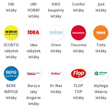
OBI
UNI
SIKO
Comfor
Jysk
letáky
HOBBY
koupelny
letáky
letáky
letáky
letáky
SCONTO
Idea
Orion
Tescoma
Trefa
nábytek
nábytek
letáky
letáky
letáky
letáky
letáky
BENE
Barvy a
Dr. Max
FLOP
Alphega
NÁPOJE
laky
letáky
TOP
lékárny
letáky
drogerie
letáky
letáky
letáky