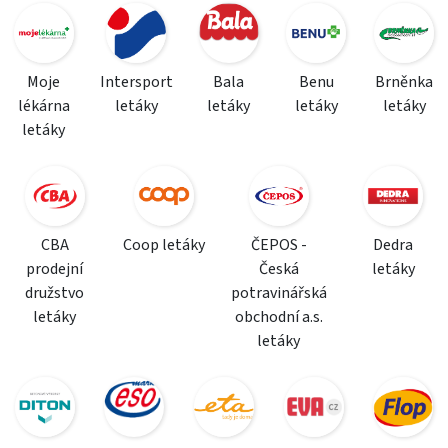
Moje
Intersport
Bala
Benu
Brněnka
lékárna
letáky
letáky
letáky
letáky
letáky
CBA
Coop letáky
ČEPOS -
Dedra
prodejní
Česká
letáky
družstvo
potravinářská
letáky
obchodní a.s.
letáky