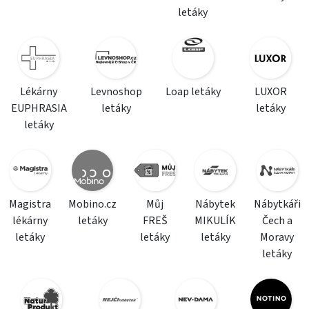
letáky
Lékárny
Levnoshop
Loap letáky
LUXOR
EUPHRASIA
letáky
letáky
letáky
Magistra
Mobino.cz
Můj
Nábytek
Nábytkáři
lékárny
letáky
FREŠ
MIKULÍK
Čech a
letáky
letáky
letáky
Moravy
letáky