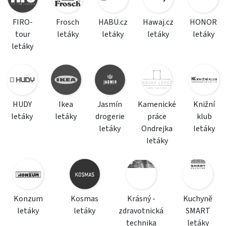
FIRO-
Frosch
HABU.cz
Hawaj.cz
HONOR
tour
letáky
letáky
letáky
letáky
letáky
HUDY
Ikea
Jasmín
Kamenické
Knižní
letáky
letáky
drogerie
práce
klub
letáky
Ondrejka
letáky
letáky
Konzum
Kosmas
Krásný -
Kuchyně
letáky
letáky
zdravotnická
SMART
technika
letáky