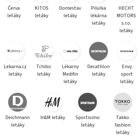
Červa
KITOS
Domestav
Pilulka
HECHT
letáky
letáky
letáky
lékárna
MOTORS
letáky
s.r.o.
letáky
Lekarna.cz
Tchibo
Lékarny
Decathlon
Envy
letáky
letáky
Medifin
letáky
sport
letáky
letáky
Deichmann
H&M letáky
Sportisimo
Takko
letáky
letáky
fashion
letáky