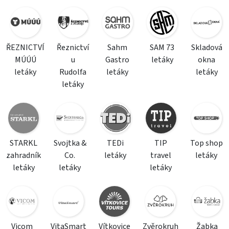
ŘEZNICTVÍ
Řeznictví
Sahm
SAM 73
Skladová
MÚÚÚ
u
Gastro
letáky
okna
letáky
Rudolfa
letáky
letáky
letáky
STARKL
Svojtka &
TEDi
TIP
Top shop
zahradník
Co.
letáky
travel
letáky
letáky
letáky
letáky
Vicom
VitaSmart
Vítkovice
Zvěrokruh
Žabka