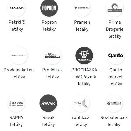
Petrklíč
Popron
Pramen
Prima
letáky
letáky
letáky
Drogerie
letáky
Prodejnakol.eu
Proděti.cz
PROCHÁZKA
Qanto
letáky
letáky
– Váš řezník
market
letáky
letáky
RAPPA
Ravak
rohlik.cz
Rozbaleno.cz
letáky
letáky
letáky
letáky