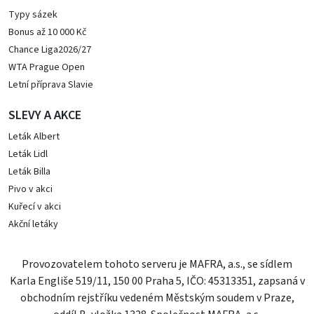
Typy sázek
Bonus až 10 000 Kč
Chance Liga2026/27
WTA Prague Open
Letní příprava Slavie
SLEVY A AKCE
Leták Albert
Leták Lidl
Leták Billa
Pivo v akci
Kuřecí v akci
Akční letáky
Provozovatelem tohoto serveru je MAFRA, a.s., se sídlem
Karla Engliše 519/11, 150 00 Praha 5, IČO: 45313351, zapsaná v
obchodním rejstříku vedeném Městským soudem v Praze,