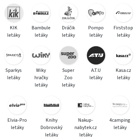
KIK
Bambule
Dráčik
Pompo
Firststop
letáky
letáky
letáky
letáky
letáky
Sparkys
Wiky
Super
A.T.U
Kasa.cz
letáky
hračky
Zoo
letáky
letáky
letáky
letáky
Elvia-Pro
Knihy
Nakup-
4camping
letáky
Dobrovský
nabytek.cz
letáky
letáky
letáky