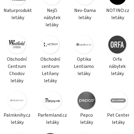
Naturprodukt
Nejči
Nev-Dama
NOTINO.cz
letáky
nábytek
letáky
letáky
letáky
Obchodní
Obchodní
Optika
Orfa
Centrum
centrum
Lentiamo
nábytek
Chodov
Letňany
letáky
letáky
letáky
letáky
Palmknihy.cz
Parfemland.cz
Pepco
Pet Center
letáky
letáky
letáky
letáky