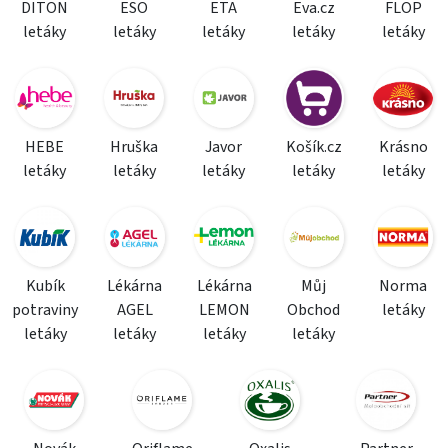
DITON
ESO
ETA
Eva.cz
FLOP
letáky
letáky
letáky
letáky
letáky
HEBE
Hruška
Javor
Košík.cz
Krásno
letáky
letáky
letáky
letáky
letáky
Kubík
Lékárna
Lékárna
Můj
Norma
potraviny
AGEL
LEMON
Obchod
letáky
letáky
letáky
letáky
letáky