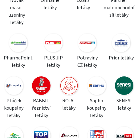
Novák
Oriflame
Oxalis
Partner
maso-
letáky
letáky
maloobchodní
uzeniny
síť letáky
letáky
PharmaPoint
PLUS JIP
Potraviny
Prior letáky
letáky
letáky
CZ letáky
Ptáček
RABBIT
ROJAL
Sapho
SENESI
koupelny
řeznictví
letáky
koupelny
letáky
letáky
letáky
letáky