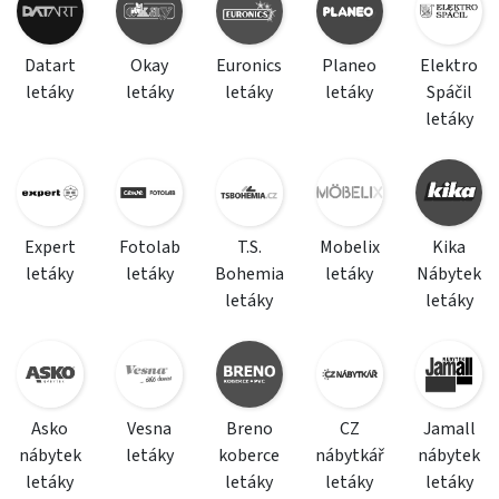
Datart
Okay
Euronics
Planeo
Elektro
letáky
letáky
letáky
letáky
Spáčil
letáky
Expert
Fotolab
T.S.
Mobelix
Kika
letáky
letáky
Bohemia
letáky
Nábytek
letáky
letáky
Asko
Vesna
Breno
CZ
Jamall
nábytek
letáky
koberce
nábytkář
nábytek
letáky
letáky
letáky
letáky