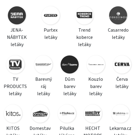
JENA-
Purtex
Trend
Casarredo
NÁBYTEK
letáky
koberce
letáky
letáky
letáky
TV
Barevný
Dům
Kouzlo
Červa
PRODUCTS
ráj
barev
barev
letáky
letáky
letáky
letáky
letáky
KITOS
Domestav
Pilulka
HECHT
Lekarna.cz