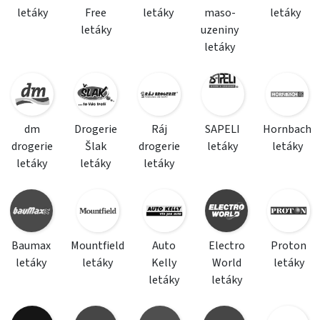
letáky
Free
letáky
maso-
letáky
letáky
uzeniny
letáky
dm
Drogerie
Ráj
SAPELI
Hornbach
drogerie
Šlak
drogerie
letáky
letáky
letáky
letáky
letáky
Baumax
Mountfield
Auto
Electro
Proton
letáky
letáky
Kelly
World
letáky
letáky
letáky