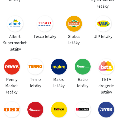
letáky
Hypermarket
letáky
Albert
Tesco letáky
Globus
JIP letáky
Supermarket
letáky
letáky
Penny
Terno
Makro
Ratio
TETA
Market
letáky
letáky
letáky
drogerie
letáky
letáky