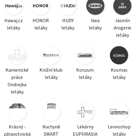
Hawaj.cz
HONOR
HUDY
Ikea
Jasmín
letáky
letáky
letáky
letáky
drogerie
letáky
Kamenické
Knižní klub
Konzum
Kosmas
práce
letáky
letáky
letáky
Ondrejka
letáky
Krásný -
Kuchyně
Lékárny
Levnoshop
zdravotnická
SMART
EUPHRASIA
letáky