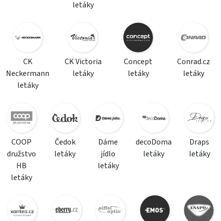
letáky
CK
CK Victoria
Concept
Conrad.cz
Neckermann
letáky
letáky
letáky
letáky
COOP
Čedok
Dáme
decoDoma
Draps
družstvo
letáky
jídlo
letáky
letáky
HB
letáky
letáky