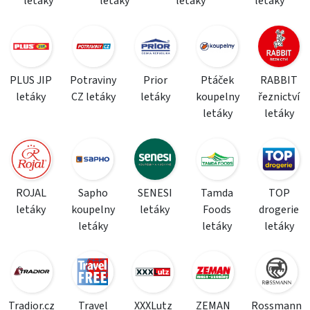
letáky
letáky
letáky
letáky
PLUS JIP
Potraviny
Prior
Ptáček
RABBIT
letáky
CZ letáky
letáky
koupelny
řeznictví
letáky
letáky
ROJAL
Sapho
SENESI
Tamda
TOP
letáky
koupelny
letáky
Foods
drogerie
letáky
letáky
letáky
Tradior.cz
Travel
XXXLutz
ZEMAN
Rossmann