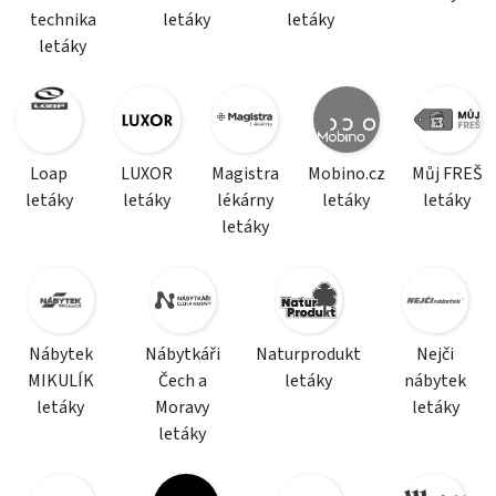
technika
letáky
letáky
letáky
Loap
LUXOR
Magistra
Mobino.cz
Můj FREŠ
letáky
letáky
lékárny
letáky
letáky
letáky
Nábytek
Nábytkáři
Naturprodukt
Nejči
MIKULÍK
Čech a
letáky
nábytek
letáky
Moravy
letáky
letáky