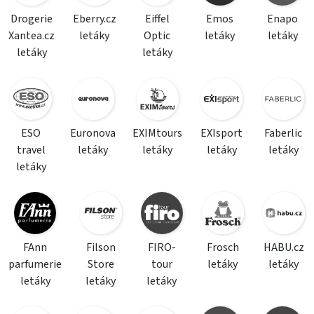
Drogerie
Eberry.cz
Eiffel
Emos
Enapo
Xantea.cz
letáky
Optic
letáky
letáky
letáky
letáky
ESO
Euronova
EXIMtours
EXIsport
Faberlic
travel
letáky
letáky
letáky
letáky
letáky
FAnn
Filson
FIRO-
Frosch
HABU.cz
parfumerie
Store
tour
letáky
letáky
letáky
letáky
letáky