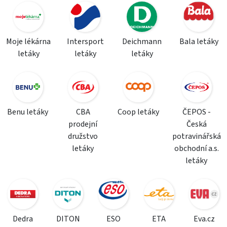
Moje lékárna
Intersport
Deichmann
Bala letáky
letáky
letáky
letáky
Benu letáky
CBA
Coop letáky
ČEPOS -
prodejní
Česká
družstvo
potravinářská
letáky
obchodní a.s.
letáky
Dedra
DITON
ESO
ETA
Eva.cz