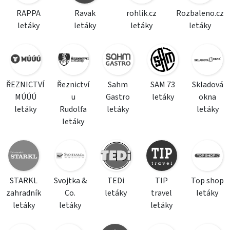
RAPPA
Ravak
rohlik.cz
Rozbaleno.cz
letáky
letáky
letáky
letáky
ŘEZNICTVÍ
Řeznictví
Sahm
SAM 73
Skladová
MÚÚÚ
u
Gastro
letáky
okna
letáky
Rudolfa
letáky
letáky
letáky
STARKL
Svojtka &
TEDi
TIP
Top shop
zahradník
Co.
letáky
travel
letáky
letáky
letáky
letáky