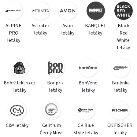
ALPINE
Astratex
Avon
BANQUET
Black
PRO
letáky
letáky
letáky
Red
letáky
White
letáky
BobrElektro.cz
Bonprix
BonVeno
Brněnka
letáky
letáky
letáky
letáky
C&A letáky
Centrum
CK Blue
CK FISCHER
Černý Most
Style letáky
letáky