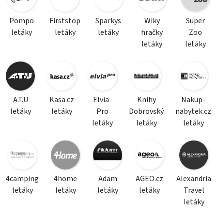
Pompo
Firststop
Sparkys
Wiky
Super
letáky
letáky
letáky
hračky
Zoo
letáky
letáky
A.T.U
Kasa.cz
Elvia-
Knihy
Nakup-
letáky
letáky
Pro
Dobrovský
nabytek.cz
letáky
letáky
letáky
4camping
4home
Adam
AGEO.cz
Alexandria
letáky
letáky
letáky
letáky
Travel
letáky