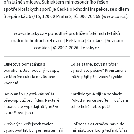
příslušné smlouvy. Subjektem mimosoudního řešení
spotřebitelských sporů je Česká obchodní inspekce, se sídlem
Štěpánská 567/15, 120 00 Praha 2, IČ: 000 20 869 (
www.coi.cz
).
www.iletaky.cz - pohodlné prohlížení akčních letáků
maloobchodních řetězců
|
Reklama
|
Cookies
|
Seznam
cookies
|
© 2007-2026 iLetaky.cz.
Cuketová pomazánka s
Co se stane, když na týden
tvarohem: Jednoduchý recept,
vynecháte pečivo? První změna
ve kterém cuketa nezůstane
může přijít překvapivě rychle
vodnatá
Dovolená v Egyptě vás může
Kardiologové bijí na poplach:
překvapit už první den. Některé
Pokud v horku sedíte, hrozí vám
situace ale vypadají hůř, než ve
tohle tiché nebezpečí!
skutečnosti jsou
Z bývalých veřejných toalet
Oblíbená aku vrtačka Parkside
vybudoval hit. Burgermeister míří
má nástupce. Lidl ji teď nabízí za