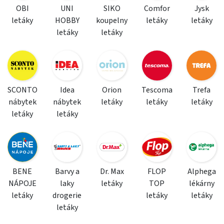
OBI
UNI
SIKO
Comfor
Jysk
letáky
HOBBY
koupelny
letáky
letáky
letáky
letáky
SCONTO
Idea
Orion
Tescoma
Trefa
nábytek
nábytek
letáky
letáky
letáky
letáky
letáky
BENE
Barvy a
Dr. Max
FLOP
Alphega
NÁPOJE
laky
letáky
TOP
lékárny
letáky
drogerie
letáky
letáky
letáky