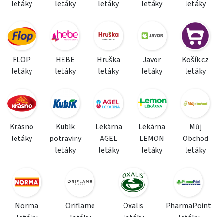
letáky
letáky
letáky
letáky
letáky
FLOP
HEBE
Hruška
Javor
Košík.cz
letáky
letáky
letáky
letáky
letáky
Krásno
Kubík
Lékárna
Lékárna
Můj
letáky
potraviny
AGEL
LEMON
Obchod
letáky
letáky
letáky
letáky
Norma
Oriflame
Oxalis
PharmaPoint