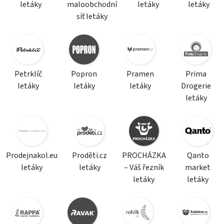
letáky
maloobchodní
letáky
letáky
síť letáky
Petrklíč
Popron
Pramen
Prima
letáky
letáky
letáky
Drogerie
letáky
Prodejnakol.eu
Proděti.cz
PROCHÁZKA
Qanto
letáky
letáky
– Váš řezník
market
letáky
letáky