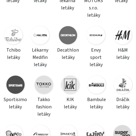
letáky
letáky
lékárna
MOTORS
letáky
letáky
s.r.o.
letáky
Tchibo
Lékarny
Decathlon
Envy
H&M
letáky
Medifin
letáky
sport
letáky
letáky
letáky
Sportisimo
Takko
KIK
Bambule
Dráčik
letáky
fashion
letáky
letáky
letáky
letáky