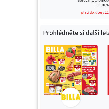
Borovany, Olomouc 
11.8.202
platí do: úterý 1
Prohlédněte si další le