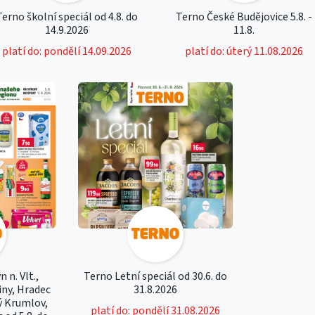
Terno školní speciál od 4.8. do
Terno České Budějovice 5.8. -
14.9.2026
11.8.
platí do: pondělí 14.09.2026
platí do: úterý 11.08.2026
 n. Vlt.,
Terno Letní speciál od 30.6. do
iny, Hradec
31.8.2026
ý Krumlov,
platí do: pondělí 31.08.2026