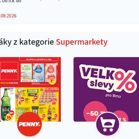
od 5.8. do
6
1.08.2026
táky z kategorie
Supermarkety