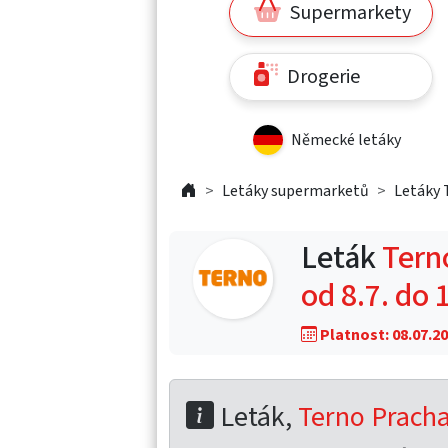
Supermarkety
Drogerie
Německé letáky
Letáky supermarketů
Letáky 
Leták
Tern
od 8.7. do 
Platnost: 08.07.20
Leták,
Terno Prachat