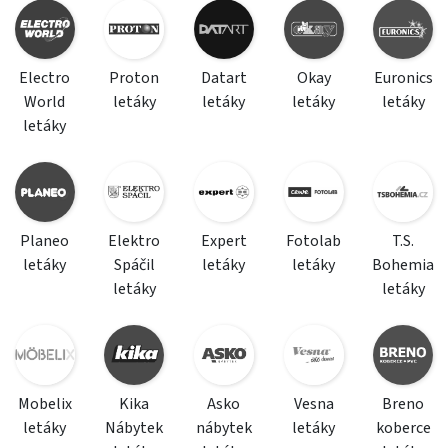
Electro
Proton
Datart
Okay
Euronics
World
letáky
letáky
letáky
letáky
letáky
Planeo
Elektro
Expert
Fotolab
T.S.
letáky
Spáčil
letáky
letáky
Bohemia
letáky
letáky
Mobelix
Kika
Asko
Vesna
Breno
letáky
Nábytek
nábytek
letáky
koberce