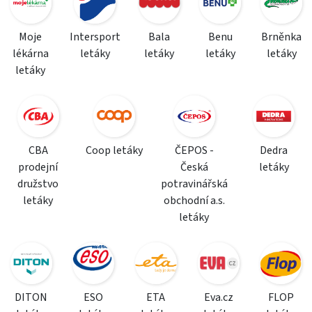
Moje
Intersport
Bala
Benu
Brněnka
lékárna
letáky
letáky
letáky
letáky
letáky
CBA
Coop letáky
ČEPOS -
Dedra
prodejní
Česká
letáky
družstvo
potravinářská
letáky
obchodní a.s.
letáky
DITON
ESO
ETA
Eva.cz
FLOP