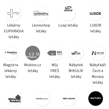
Lékárny
Levnoshop
Loap letáky
LUXOR
EUPHRASIA
letáky
letáky
letáky
Magistra
Mobino.cz
Můj
Nábytek
Nábytkáři
lékárny
letáky
FREŠ
MIKULÍK
Čech a
letáky
letáky
letáky
Moravy
letáky