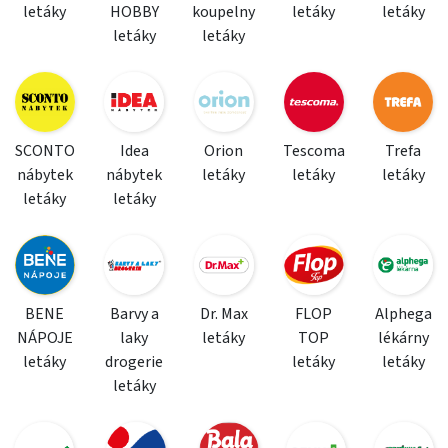
letáky
HOBBY
koupelny
letáky
letáky
letáky
letáky
SCONTO
Idea
Orion
Tescoma
Trefa
nábytek
nábytek
letáky
letáky
letáky
letáky
letáky
BENE
Barvy a
Dr. Max
FLOP
Alphega
NÁPOJE
laky
letáky
TOP
lékárny
letáky
drogerie
letáky
letáky
letáky