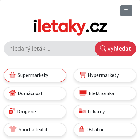
Vyhledat
Supermarkety
Hypermarkety
Domácnost
Elektronika
Drogerie
Lékárny
Sport a textil
Ostatní