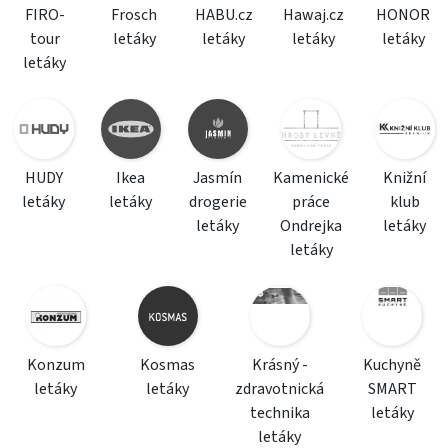
FIRO-
Frosch
HABU.cz
Hawaj.cz
HONOR
tour
letáky
letáky
letáky
letáky
letáky
HUDY
Ikea
Jasmín
Kamenické
Knižní
letáky
letáky
drogerie
práce
klub
letáky
Ondrejka
letáky
letáky
Konzum
Kosmas
Krásný -
Kuchyně
letáky
letáky
zdravotnická
SMART
technika
letáky
letáky