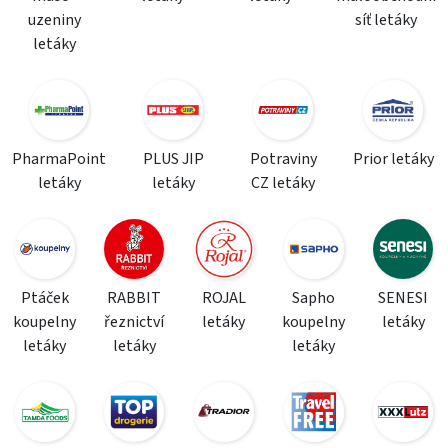
uzeniny
síť letáky
letáky
PharmaPoint
PLUS JIP
Potraviny
Prior letáky
letáky
letáky
CZ letáky
Ptáček
RABBIT
ROJAL
Sapho
SENESI
koupelny
řeznictví
letáky
koupelny
letáky
letáky
letáky
letáky