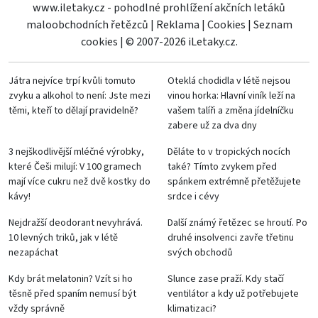
www.iletaky.cz - pohodlné prohlížení akčních letáků
maloobchodních řetězců
|
Reklama
|
Cookies
|
Seznam
cookies
|
© 2007-2026 iLetaky.cz.
Játra nejvíce trpí kvůli tomuto
Oteklá chodidla v létě nejsou
zvyku a alkohol to není: Jste mezi
vinou horka: Hlavní viník leží na
těmi, kteří to dělají pravidelně?
vašem talíři a změna jídelníčku
zabere už za dva dny
3 nejškodlivější mléčné výrobky,
Děláte to v tropických nocích
které Češi milují: V 100 gramech
také? Tímto zvykem před
mají více cukru než dvě kostky do
spánkem extrémně přetěžujete
kávy!
srdce i cévy
Nejdražší deodorant nevyhrává.
Další známý řetězec se hroutí. Po
10 levných triků, jak v létě
druhé insolvenci zavře třetinu
nezapáchat
svých obchodů
Kdy brát melatonin? Vzít si ho
Slunce zase praží. Kdy stačí
těsně před spaním nemusí být
ventilátor a kdy už potřebujete
vždy správně
klimatizaci?