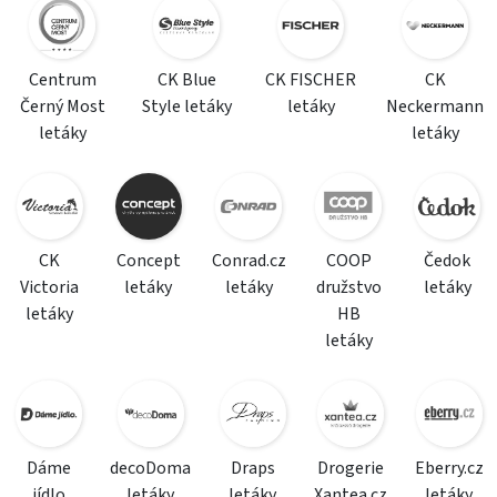
Centrum
CK Blue
CK FISCHER
CK
Černý Most
Style letáky
letáky
Neckermann
letáky
letáky
CK
Concept
Conrad.cz
COOP
Čedok
Victoria
letáky
letáky
družstvo
letáky
letáky
HB
letáky
Dáme
decoDoma
Draps
Drogerie
Eberry.cz
jídlo
letáky
letáky
Xantea.cz
letáky