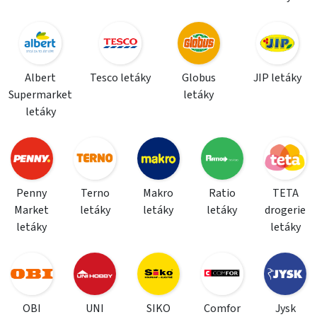
Albert
Tesco letáky
Globus
JIP letáky
Supermarket
letáky
letáky
Penny
Terno
Makro
Ratio
TETA
Market
letáky
letáky
letáky
drogerie
letáky
letáky
OBI
UNI
SIKO
Comfor
Jysk