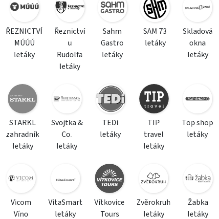
ŘEZNICTVÍ
Řeznictví
Sahm
SAM 73
Skladová
MÚÚÚ
u
Gastro
letáky
okna
letáky
Rudolfa
letáky
letáky
letáky
STARKL
Svojtka &
TEDi
TIP
Top shop
zahradník
Co.
letáky
travel
letáky
letáky
letáky
letáky
Vicom
VitaSmart
Vítkovice
Zvěrokruh
Žabka
Víno
letáky
Tours
letáky
letáky