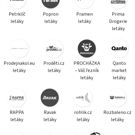
Petrklíč
Popron
Pramen
Prima
letáky
letáky
letáky
Drogerie
letáky
Prodejnakol.eu
Proděti.cz
PROCHÁZKA
Qanto
letáky
letáky
– Váš řezník
market
letáky
letáky
RAPPA
Ravak
rohlik.cz
Rozbaleno.cz
letáky
letáky
letáky
letáky