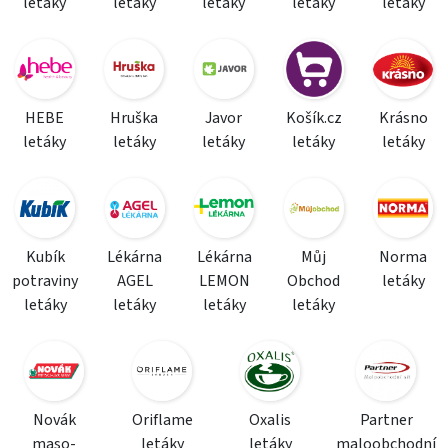
letáky
letáky
letáky
letáky
letáky
HEBE
Hruška
Javor
Košík.cz
Krásno
letáky
letáky
letáky
letáky
letáky
Kubík
Lékárna
Lékárna
Můj
Norma
potraviny
AGEL
LEMON
Obchod
letáky
letáky
letáky
letáky
letáky
Novák
Oriflame
Oxalis
Partner
maso-
letáky
letáky
maloobchodní