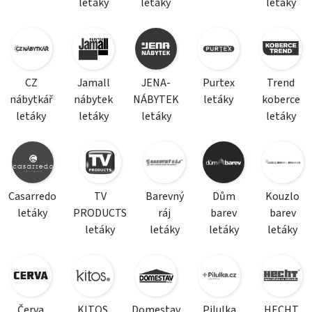
letáky
letáky
letáky
CZ
Jamall
JENA-
Purtex
Trend
nábytkář
nábytek
NÁBYTEK
letáky
koberce
letáky
letáky
letáky
letáky
Casarredo
TV
Barevný
Dům
Kouzlo
letáky
PRODUCTS
ráj
barev
barev
letáky
letáky
letáky
letáky
Červa
KITOS
Domestav
Pilulka
HECHT