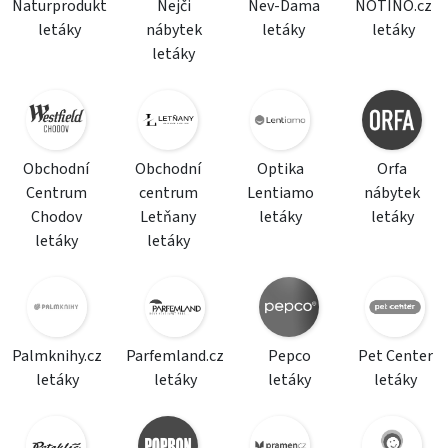
Naturprodukt
Nejči
Nev-Dama
NOTINO.cz
letáky
nábytek
letáky
letáky
letáky
Obchodní
Obchodní
Optika
Orfa
Centrum
centrum
Lentiamo
nábytek
Chodov
Letňany
letáky
letáky
letáky
letáky
Palmknihy.cz
Parfemland.cz
Pepco
Pet Center
letáky
letáky
letáky
letáky