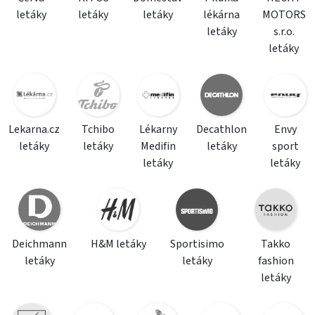
letáky
letáky
letáky
lékárna
MOTORS
letáky
s.r.o.
letáky
Lekarna.cz
Tchibo
Lékarny
Decathlon
Envy
letáky
letáky
Medifin
letáky
sport
letáky
letáky
Deichmann
H&M letáky
Sportisimo
Takko
letáky
letáky
fashion
letáky