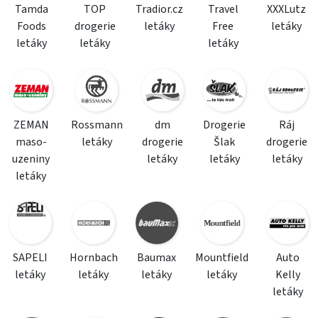
Tamda
TOP
Tradior.cz
Travel
XXXLutz
Foods
drogerie
letáky
Free
letáky
letáky
letáky
letáky
ZEMAN
Rossmann
dm
Drogerie
Ráj
maso-
letáky
drogerie
Šlak
drogerie
uzeniny
letáky
letáky
letáky
letáky
SAPELI
Hornbach
Baumax
Mountfield
Auto
letáky
letáky
letáky
letáky
Kelly
letáky