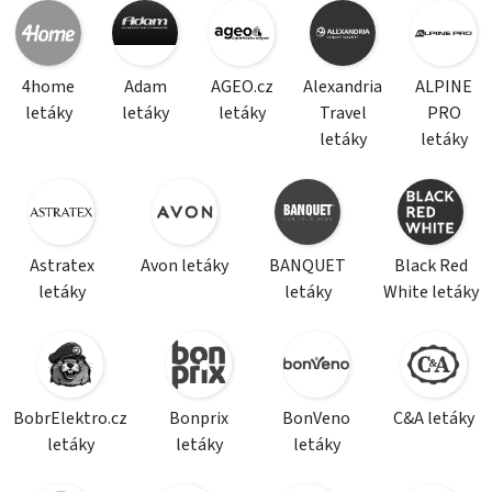
4home
Adam
AGEO.cz
Alexandria
ALPINE
letáky
letáky
letáky
Travel
PRO
letáky
letáky
Astratex
Avon letáky
BANQUET
Black Red
letáky
letáky
White letáky
BobrElektro.cz
Bonprix
BonVeno
C&A letáky
letáky
letáky
letáky