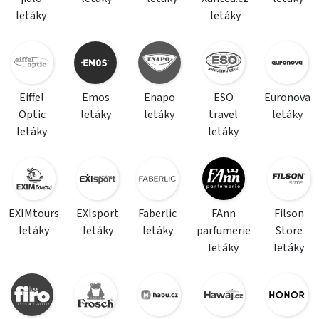
letáky
letáky
Eiffel
Emos
Enapo
ESO
Euronova
Optic
letáky
letáky
travel
letáky
letáky
letáky
EXIMtours
EXIsport
Faberlic
FAnn
Filson
letáky
letáky
letáky
parfumerie
Store
letáky
letáky