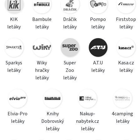
KIK
Bambule
Dráčik
Pompo
Firststop
letáky
letáky
letáky
letáky
letáky
Sparkys
Wiky
Super
A.T.U
Kasa.cz
letáky
hračky
Zoo
letáky
letáky
letáky
letáky
Elvia-Pro
Knihy
Nakup-
4camping
letáky
Dobrovský
nabytek.cz
letáky
letáky
letáky