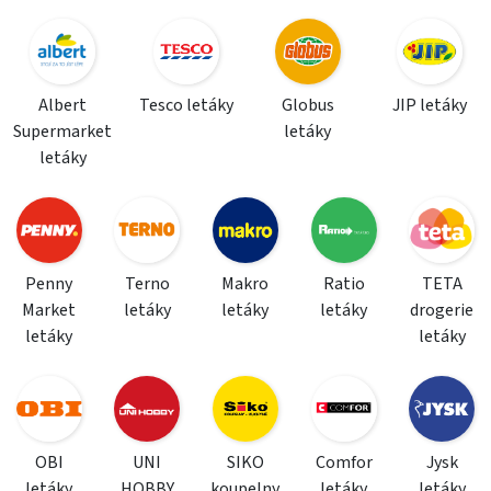
Albert
Tesco letáky
Globus
JIP letáky
Supermarket
letáky
letáky
Penny
Terno
Makro
Ratio
TETA
Market
letáky
letáky
letáky
drogerie
letáky
letáky
OBI
UNI
SIKO
Comfor
Jysk
letáky
HOBBY
koupelny
letáky
letáky