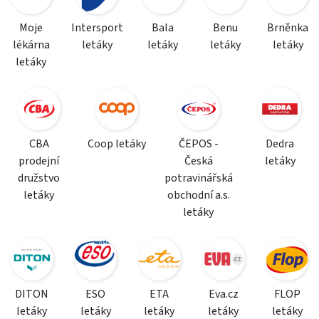
Moje
Intersport
Bala
Benu
Brněnka
lékárna
letáky
letáky
letáky
letáky
letáky
CBA
Coop letáky
ČEPOS -
Dedra
prodejní
Česká
letáky
družstvo
potravinářská
letáky
obchodní a.s.
letáky
DITON
ESO
ETA
Eva.cz
FLOP
letáky
letáky
letáky
letáky
letáky