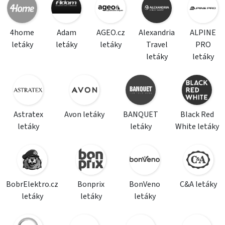
4home
Adam
AGEO.cz
Alexandria
ALPINE
letáky
letáky
letáky
Travel
PRO
letáky
letáky
Astratex
Avon letáky
BANQUET
Black Red
letáky
letáky
White letáky
BobrElektro.cz
Bonprix
BonVeno
C&A letáky
letáky
letáky
letáky