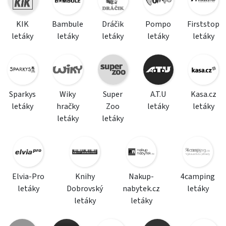
KIK
Bambule
Dráčik
Pompo
Firststop
letáky
letáky
letáky
letáky
letáky
Sparkys
Wiky
Super
A.T.U
Kasa.cz
letáky
hračky
Zoo
letáky
letáky
letáky
letáky
Elvia-Pro
Knihy
Nakup-
4camping
letáky
Dobrovský
nabytek.cz
letáky
letáky
letáky