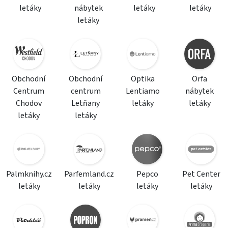
letáky
nábytek
letáky
letáky
letáky
Obchodní
Obchodní
Optika
Orfa
Centrum
centrum
Lentiamo
nábytek
Chodov
Letňany
letáky
letáky
letáky
letáky
Palmknihy.cz
Parfemland.cz
Pepco
Pet Center
letáky
letáky
letáky
letáky