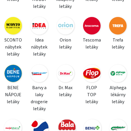
letáky
letáky
SCONTO
Idea
Orion
Tescoma
Trefa
nábytek
nábytek
letáky
letáky
letáky
letáky
letáky
BENE
Barvy a
Dr. Max
FLOP
Alphega
NÁPOJE
laky
letáky
TOP
lékárny
letáky
drogerie
letáky
letáky
letáky