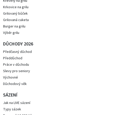
Krevety na grilu
Krkovice na grilu
Grilovaný bůček
Grilovaná cuketa
Burger na grilu
Výběr grilu
DŮCHODY 2026
Předčasný důchod
Předdůchod
Práce v důchodu
Slevy pro seniory
Výchovné
Důchodový věk
SÁZENÍ
Jak na LIVE sázení
Typy sázek