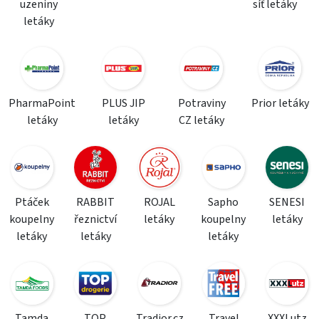
uzeniny
síť letáky
letáky
PharmaPoint
PLUS JIP
Potraviny
Prior letáky
letáky
letáky
CZ letáky
Ptáček
RABBIT
ROJAL
Sapho
SENESI
koupelny
řeznictví
letáky
koupelny
letáky
letáky
letáky
letáky
Tamda
TOP
Tradior.cz
Travel
XXXLutz