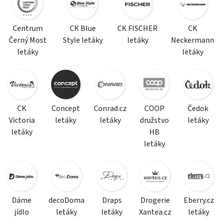
Centrum
CK Blue
CK FISCHER
CK
Černý Most
Style letáky
letáky
Neckermann
letáky
letáky
CK
Concept
Conrad.cz
COOP
Čedok
Victoria
letáky
letáky
družstvo
letáky
letáky
HB
letáky
Dáme
decoDoma
Draps
Drogerie
Eberry.cz
jídlo
letáky
letáky
Xantea.cz
letáky