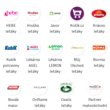
HEBE
Hruška
Javor
Košík.cz
Krásno
letáky
letáky
letáky
letáky
letáky
Kubík
Lékárna
Lékárna
Můj
Norma
potraviny
AGEL
LEMON
Obchod
letáky
letáky
letáky
letáky
letáky
Novák
Oriflame
Oxalis
Partner
maso-
letáky
letáky
maloobchodní