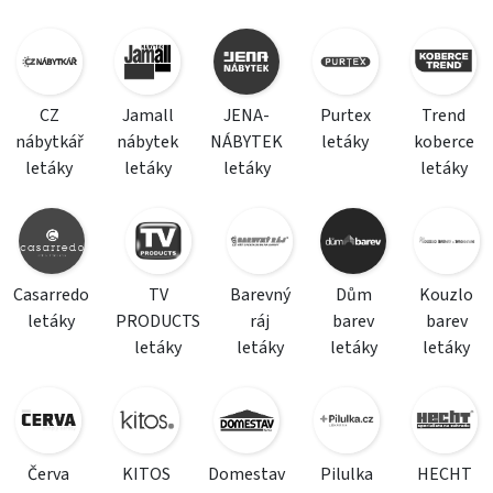
CZ
Jamall
JENA-
Purtex
Trend
nábytkář
nábytek
NÁBYTEK
letáky
koberce
letáky
letáky
letáky
letáky
Casarredo
TV
Barevný
Dům
Kouzlo
letáky
PRODUCTS
ráj
barev
barev
letáky
letáky
letáky
letáky
Červa
KITOS
Domestav
Pilulka
HECHT