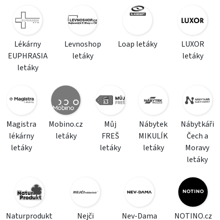
Lékárny
Levnoshop
Loap letáky
LUXOR
EUPHRASIA
letáky
letáky
letáky
Magistra
Mobino.cz
Můj
Nábytek
Nábytkáři
lékárny
letáky
FREŠ
MIKULÍK
Čech a
letáky
letáky
letáky
Moravy
letáky
Naturprodukt
Nejči
Nev-Dama
NOTINO.cz