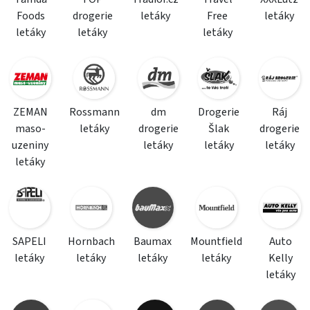
Foods
drogerie
letáky
Free
letáky
letáky
letáky
letáky
ZEMAN
Rossmann
dm
Drogerie
Ráj
maso-
letáky
drogerie
Šlak
drogerie
uzeniny
letáky
letáky
letáky
letáky
SAPELI
Hornbach
Baumax
Mountfield
Auto
letáky
letáky
letáky
letáky
Kelly
letáky