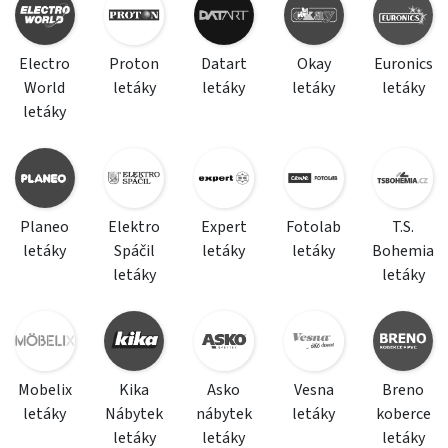
Electro
Proton
Datart
Okay
Euronics
World
letáky
letáky
letáky
letáky
letáky
Planeo
Elektro
Expert
Fotolab
T.S.
letáky
Spáčil
letáky
letáky
Bohemia
letáky
letáky
Mobelix
Kika
Asko
Vesna
Breno
letáky
Nábytek
nábytek
letáky
koberce
letáky
letáky
letáky