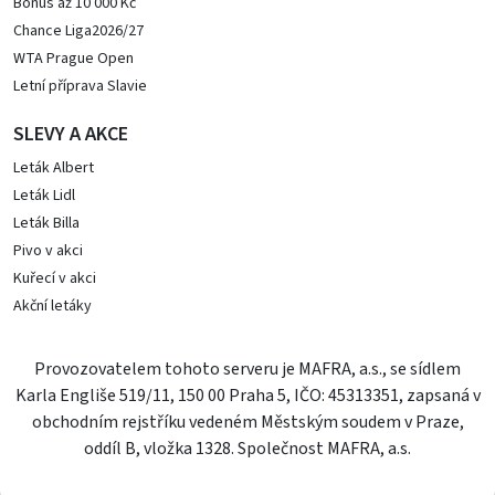
Bonus až 10 000 Kč
Chance Liga2026/27
WTA Prague Open
Letní příprava Slavie
SLEVY A AKCE
Leták Albert
Leták Lidl
Leták Billa
Pivo v akci
Kuřecí v akci
Akční letáky
Provozovatelem tohoto serveru je MAFRA, a.s., se sídlem
Karla Engliše 519/11, 150 00 Praha 5, IČO: 45313351, zapsaná v
obchodním rejstříku vedeném Městským soudem v Praze,
oddíl B, vložka 1328. Společnost MAFRA, a.s.