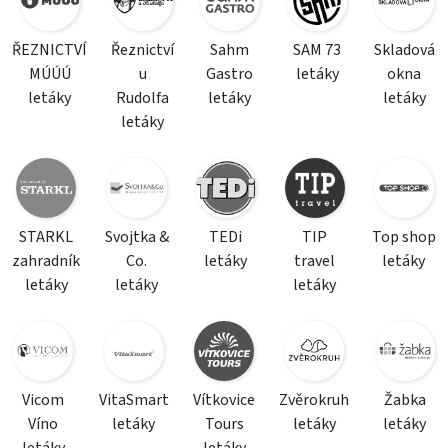
ŘEZNICTVÍ
Řeznictví
Sahm
SAM 73
Skladová
MÚÚÚ
u
Gastro
letáky
okna
letáky
Rudolfa
letáky
letáky
letáky
STARKL
Svojtka &
TEDi
TIP
Top shop
zahradník
Co.
letáky
travel
letáky
letáky
letáky
letáky
Vicom
VitaSmart
Vítkovice
Zvěrokruh
Žabka
Víno
letáky
Tours
letáky
letáky