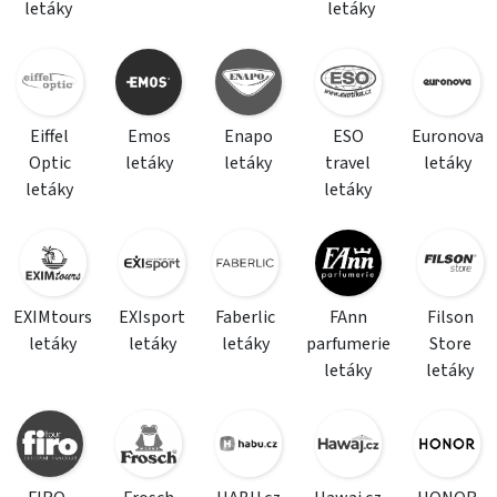
letáky
letáky
Eiffel
Emos
Enapo
ESO
Euronova
Optic
letáky
letáky
travel
letáky
letáky
letáky
EXIMtours
EXIsport
Faberlic
FAnn
Filson
letáky
letáky
letáky
parfumerie
Store
letáky
letáky