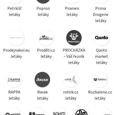
Petrklíč
Popron
Pramen
Prima
letáky
letáky
letáky
Drogerie
letáky
Prodejnakol.eu
Proděti.cz
PROCHÁZKA
Qanto
letáky
letáky
– Váš řezník
market
letáky
letáky
RAPPA
Ravak
rohlik.cz
Rozbaleno.cz
letáky
letáky
letáky
letáky