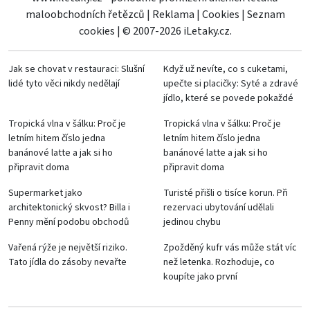
maloobchodních řetězců
|
Reklama
|
Cookies
|
Seznam
cookies
|
© 2007-2026 iLetaky.cz.
Jak se chovat v restauraci: Slušní
Když už nevíte, co s cuketami,
lidé tyto věci nikdy nedělají
upečte si placičky: Syté a zdravé
jídlo, které se povede pokaždé
Tropická vlna v šálku: Proč je
Tropická vlna v šálku: Proč je
letním hitem číslo jedna
letním hitem číslo jedna
banánové latte a jak si ho
banánové latte a jak si ho
připravit doma
připravit doma
Supermarket jako
Turisté přišli o tisíce korun. Při
architektonický skvost? Billa i
rezervaci ubytování udělali
Penny mění podobu obchodů
jedinou chybu
Vařená rýže je největší riziko.
Zpožděný kufr vás může stát víc
Tato jídla do zásoby nevařte
než letenka. Rozhoduje, co
koupíte jako první