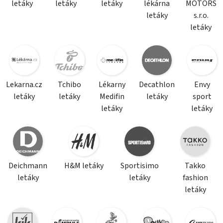
letáky
letáky
letáky
lékárna
MOTORS
letáky
s.r.o.
letáky
Lekarna.cz
Tchibo
Lékarny
Decathlon
Envy
letáky
letáky
Medifin
letáky
sport
letáky
letáky
Deichmann
H&M letáky
Sportisimo
Takko
letáky
letáky
fashion
letáky