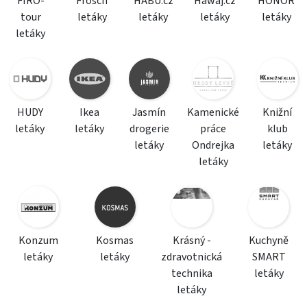
FIRO-
Frosch
HABU.cz
Hawaj.cz
HONOR
tour
letáky
letáky
letáky
letáky
letáky
HUDY
Ikea
Jasmín
Kamenické
Knižní
letáky
letáky
drogerie
práce
klub
letáky
Ondrejka
letáky
letáky
Konzum
Kosmas
Krásný -
Kuchyně
letáky
letáky
zdravotnická
SMART
technika
letáky
letáky