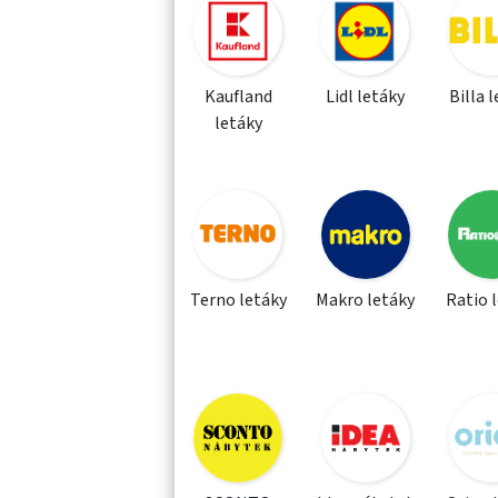
Kaufland
Lidl letáky
Billa 
letáky
Terno letáky
Makro letáky
Ratio 