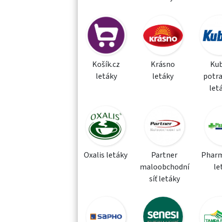
Košík.cz
Krásno
Kub
letáky
letáky
potra
let
Oxalis letáky
Partner
Phar
maloobchodní
le
síť letáky