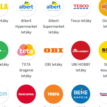
letáky
Albert
Albert
Tesco letáky
Gl
Hypermarket
Supermarket
le
letáky
letáky
letáky
TETA
OBI letáky
UNI HOBBY
S
drogerie
letáky
kou
letáky
le