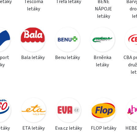
letáky
Tescoma
Trefa letáky
BENE
Barvy
letáky
NÁPOJE
dro
letáky
le
sport
Bala letáky
Benu letáky
Brněnka
CBA p
áky
letáky
dru
le
etáky
ETA letáky
Eva.cz letáky
FLOP letáky
HEBE