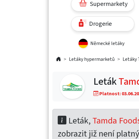
Supermarkety
Drogerie
Německé letáky
Letáky hypermarketů
Letáky
Leták
Tamd
Platnost: 03.06.20
Leták,
Tamda Foods 
zobrazit již není platný