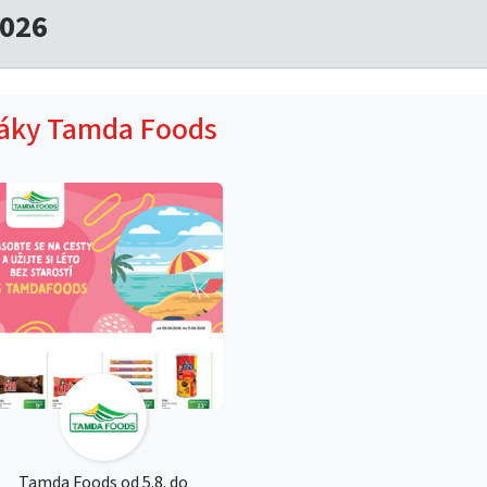
2026
táky Tamda Foods
Tamda Foods od 5.8. do