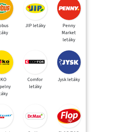
obus
JIP letáky
Penny
táky
Market
letáky
IKO
Comfor
Jysk letáky
pelny
letáky
táky