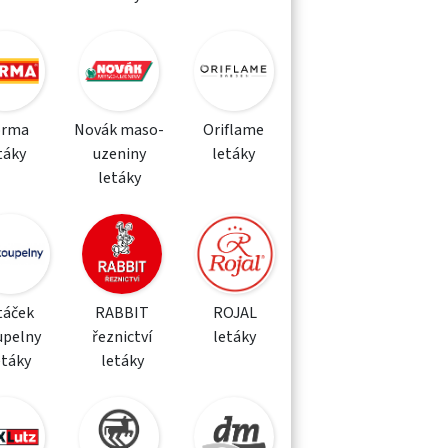
orma
Novák maso-
Oriflame
táky
uzeniny
letáky
letáky
táček
RABBIT
ROJAL
upelny
řeznictví
letáky
etáky
letáky