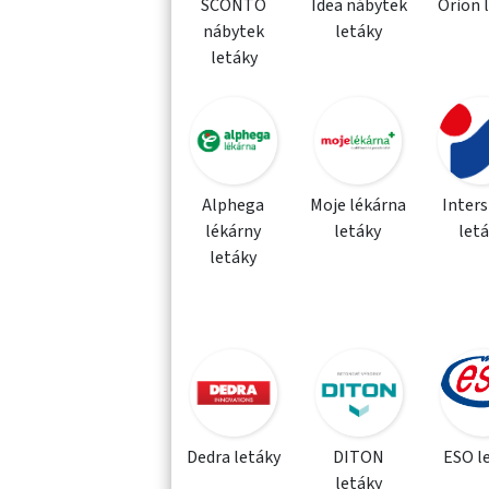
SCONTO
Idea nábytek
Orion 
nábytek
letáky
letáky
Alphega
Moje lékárna
Inter
lékárny
letáky
let
letáky
Dedra letáky
DITON
ESO l
letáky