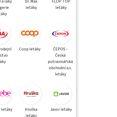
 a laky
Dr. Max
FLOP TOP
gerie
letáky
letáky
táky
rodejní
Coop letáky
ČEPOS -
žstvo
Česká
táky
potravinářská
obchodní a.s.
letáky
 letáky
Hruška
Javor letáky
letáky