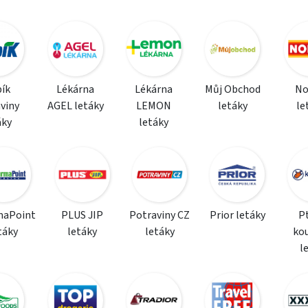
ík
Lékárna
Lékárna
Můj Obchod
N
viny
AGEL letáky
LEMON
letáky
le
áky
letáky
maPoint
PLUS JIP
Potraviny CZ
Prior letáky
P
táky
letáky
letáky
ko
l