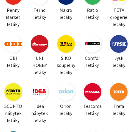
Penny
Terno
Makro
Ratio
TETA
Market
letáky
letáky
letáky
drogerie
letáky
letáky
OBI
UNI
SIKO
Comfor
Jysk
letáky
HOBBY
koupelny
letáky
letáky
letáky
letáky
SCONTO
Idea
Orion
Tescoma
Trefa
nábytek
nábytek
letáky
letáky
letáky
letáky
letáky