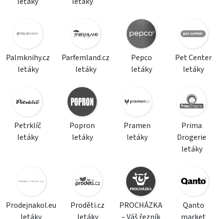
letáky
letáky
Palmknihy.cz
Parfemland.cz
Pepco
Pet Center
letáky
letáky
letáky
letáky
Petrklíč
Popron
Pramen
Prima
letáky
letáky
letáky
Drogerie
letáky
Prodejnakol.eu
Proděti.cz
PROCHÁZKA
Qanto
letáky
letáky
– Váš řezník
market