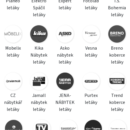
Planeo
Elektro
Expert
Fotolab
T.S.
letáky
Spáčil
letáky
letáky
Bohemia
letáky
letáky
Mobelix
Kika
Asko
Vesna
Breno
letáky
Nábytek
nábytek
letáky
koberce
letáky
letáky
letáky
CZ
Jamall
JENA-
Purtex
Trend
nábytkář
nábytek
NÁBYTEK
letáky
koberce
letáky
letáky
letáky
letáky