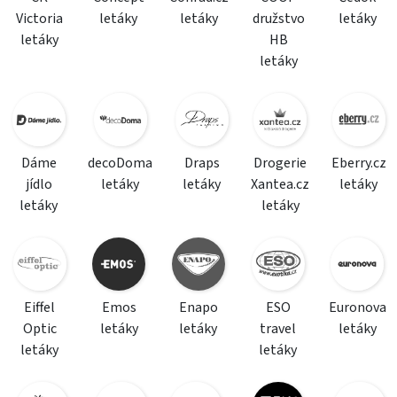
Victoria
letáky
letáky
družstvo
letáky
letáky
HB
letáky
Dáme
decoDoma
Draps
Drogerie
Eberry.cz
jídlo
letáky
letáky
Xantea.cz
letáky
letáky
letáky
Eiffel
Emos
Enapo
ESO
Euronova
Optic
letáky
letáky
travel
letáky
letáky
letáky