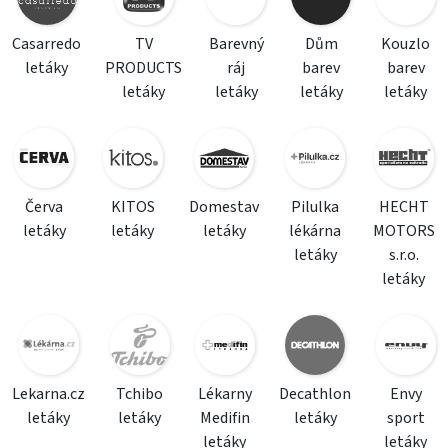
Casarredo
TV
Barevný
Dům
Kouzlo
letáky
PRODUCTS
ráj
barev
barev
letáky
letáky
letáky
letáky
Červa
KITOS
Domestav
Pilulka
HECHT
letáky
letáky
letáky
lékárna
MOTORS
letáky
s.r.o.
letáky
Lekarna.cz
Tchibo
Lékarny
Decathlon
Envy
letáky
letáky
Medifin
letáky
sport
letáky
letáky