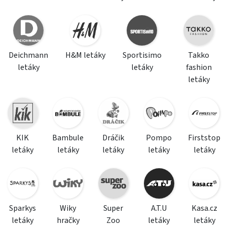
Deichmann
H&M letáky
Sportisimo
Takko
letáky
letáky
fashion
letáky
KIK
Bambule
Dráčik
Pompo
Firststop
letáky
letáky
letáky
letáky
letáky
Sparkys
Wiky
Super
A.T.U
Kasa.cz
letáky
hračky
Zoo
letáky
letáky