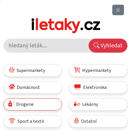
Vyhledat
Supermarkety
Hypermarkety
Domácnost
Elektronika
Drogerie
Lékárny
Sport a textil
Ostatní