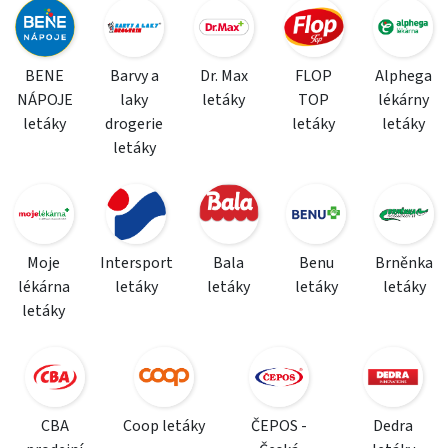
BENE
Barvy a
Dr. Max
FLOP
Alphega
NÁPOJE
laky
letáky
TOP
lékárny
letáky
drogerie
letáky
letáky
letáky
Moje
Intersport
Bala
Benu
Brněnka
lékárna
letáky
letáky
letáky
letáky
letáky
CBA
Coop letáky
ČEPOS -
Dedra