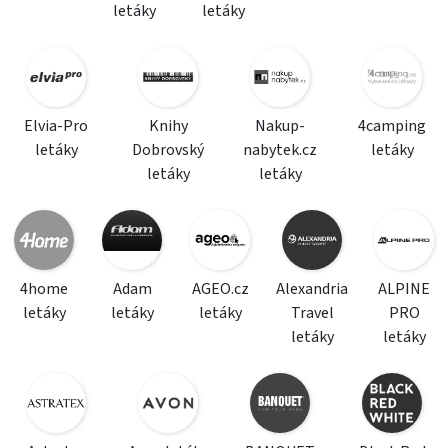
letáky
letáky
Elvia-Pro
Knihy
Nakup-
4camping
letáky
Dobrovský
nabytek.cz
letáky
letáky
letáky
4home
Adam
AGEO.cz
Alexandria
ALPINE
letáky
letáky
letáky
Travel
PRO
letáky
letáky