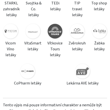
STARKL
Svojtka &
TEDi
TIP
Top shop
zahradník
Co.
letáky
travel
letáky
letáky
letáky
letáky
Vicom
VitaSmart
Vítkovice
Zvěrokruh
Žabka
Víno
letáky
Tours
letáky
letáky
letáky
letáky
CoPharm letáky
Lekárna AVE letáky
Tento výpis má pouze informativní charakter a nemůže být