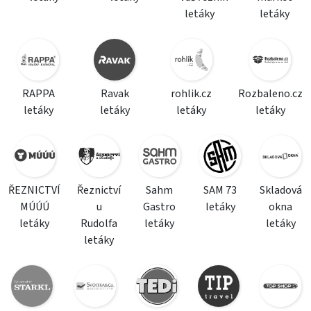
letáky
letáky
RAPPA
Ravak
rohlik.cz
Rozbaleno.cz
letáky
letáky
letáky
letáky
ŘEZNICTVÍ
Řeznictví
Sahm
SAM 73
Skladová
MÚÚÚ
u
Gastro
letáky
okna
letáky
Rudolfa
letáky
letáky
letáky