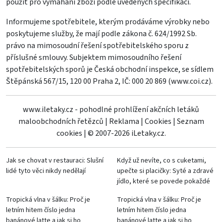
použit pro vymáhání zboží podle uvedených specifikací.
Informujeme spotřebitele, kterým prodáváme výrobky nebo
poskytujeme služby, že mají podle zákona č. 624/1992 Sb.
právo na mimosoudní řešení spotřebitelského sporu z
příslušné smlouvy. Subjektem mimosoudního řešení
spotřebitelských sporů je Česká obchodní inspekce, se sídlem
Štěpánská 567/15, 120 00 Praha 2, IČ: 000 20 869 (
www.coi.cz
).
www.iletaky.cz - pohodlné prohlížení akčních letáků
maloobchodních řetězců
|
Reklama
|
Cookies
|
Seznam
cookies
|
© 2007-2026 iLetaky.cz.
Jak se chovat v restauraci: Slušní
Když už nevíte, co s cuketami,
lidé tyto věci nikdy nedělají
upečte si placičky: Syté a zdravé
jídlo, které se povede pokaždé
Tropická vlna v šálku: Proč je
Tropická vlna v šálku: Proč je
letním hitem číslo jedna
letním hitem číslo jedna
banánové latte a jak si ho
banánové latte a jak si ho