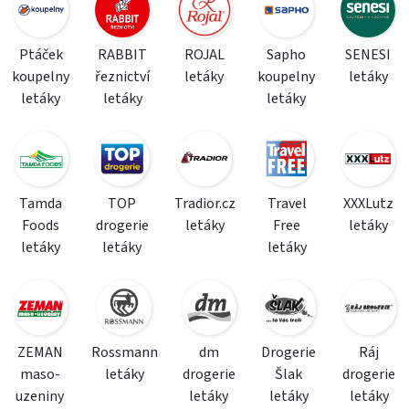
Ptáček
RABBIT
ROJAL
Sapho
SENESI
koupelny
řeznictví
letáky
koupelny
letáky
letáky
letáky
letáky
Tamda
TOP
Tradior.cz
Travel
XXXLutz
Foods
drogerie
letáky
Free
letáky
letáky
letáky
letáky
ZEMAN
Rossmann
dm
Drogerie
Ráj
maso-
letáky
drogerie
Šlak
drogerie
uzeniny
letáky
letáky
letáky