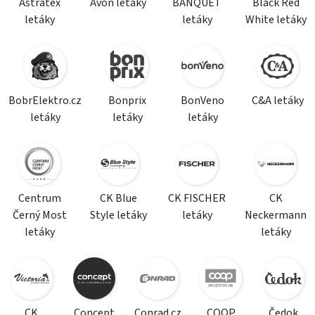
Astratex
Avon letáky
BANQUET
Black Red
letáky
letáky
White letáky
BobrElektro.cz
Bonprix
BonVeno
C&A letáky
letáky
letáky
letáky
Centrum
CK Blue
CK FISCHER
CK
Černý Most
Style letáky
letáky
Neckermann
letáky
letáky
CK
Concept
Conrad.cz
COOP
Čedok