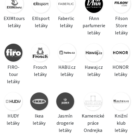
EXIMtours
EXIsport
Faberlic
FAnn
Filson
letáky
letáky
letáky
parfumerie
Store
letáky
letáky
FIRO-
Frosch
HABU.cz
Hawaj.cz
HONOR
tour
letáky
letáky
letáky
letáky
letáky
HUDY
Ikea
Jasmín
Kamenické
Knižní
letáky
letáky
drogerie
práce
klub
letáky
Ondrejka
letáky