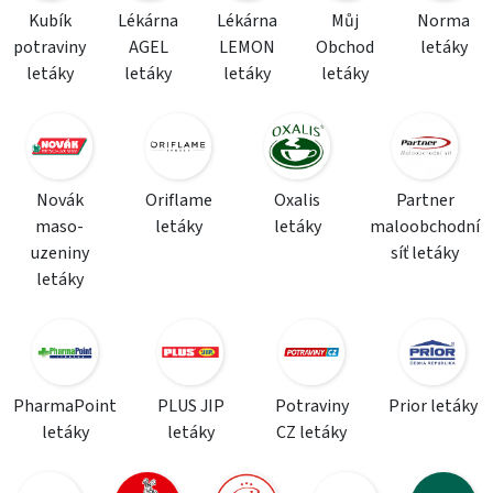
Kubík
Lékárna
Lékárna
Můj
Norma
potraviny
AGEL
LEMON
Obchod
letáky
letáky
letáky
letáky
letáky
Novák
Oriflame
Oxalis
Partner
maso-
letáky
letáky
maloobchodní
uzeniny
síť letáky
letáky
PharmaPoint
PLUS JIP
Potraviny
Prior letáky
letáky
letáky
CZ letáky