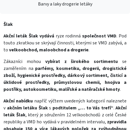
Barvy a laky drogerie letáky
Šlak
Akční leták Šlak
vydává
ryze rodinná
společnost VMD
. Pod
touto zkratkou se skrývají činnosti, kterými se VMD zabývá, a
to
velkoobchod, maloobchod a drogerie
.
Zákazníci mohou
vybírat z širokého sortimentu
se
zaměřením na
parfémy, kosmetiku, drogerii, drogistické
zboží, hygienické prostředky, dárkový sortiment, čisticí a
úklidové prostředky, průmyslovou chemii, hnojiva a
postřiky, autokosmetiku, malířské a natěračské hmoty
.
Akční nabídku
napříč výčtem uvedených kategorií naleznete
v
akčním letáku Šlak
s
podtitulem „… to Vás trefí“
.
Akční
leták Šlak
, který je sdružením 12 velkoobchodů z celé České
republiky a VMD ho vydává v pravidelném intervalu,
zpravidla
obsahuje 150 a více lákavých položek za zvýhodněnou