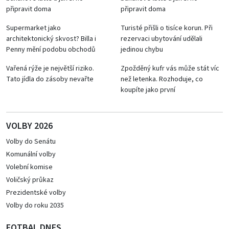
připravit doma
připravit doma
Supermarket jako
Turisté přišli o tisíce korun. Při
architektonický skvost? Billa i
rezervaci ubytování udělali
Penny mění podobu obchodů
jedinou chybu
Vařená rýže je největší riziko.
Zpožděný kufr vás může stát víc
Tato jídla do zásoby nevařte
než letenka. Rozhoduje, co
koupíte jako první
VOLBY 2026
Volby do Senátu
Komunální volby
Volební komise
Voličský průkaz
Prezidentské volby
Volby do roku 2035
FOTBAL DNES