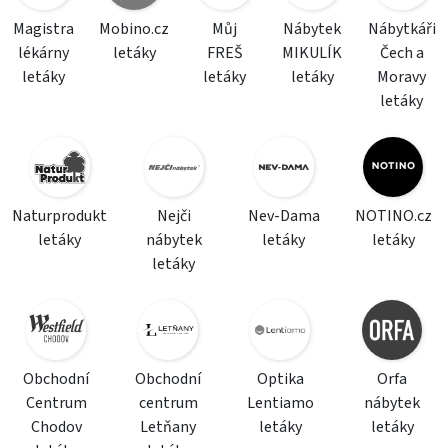
Magistra
Mobino.cz
Můj
Nábytek
Nábytkáři
lékárny
letáky
FREŠ
MIKULÍK
Čech a
letáky
letáky
letáky
Moravy
letáky
Naturprodukt
Nejči
Nev-Dama
NOTINO.cz
letáky
nábytek
letáky
letáky
letáky
Obchodní
Obchodní
Optika
Orfa
Centrum
centrum
Lentiamo
nábytek
Chodov
Letňany
letáky
letáky