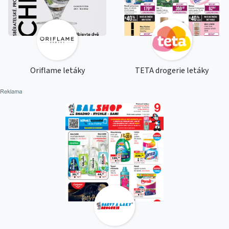
Oriflame letáky
TETA drogerie letáky