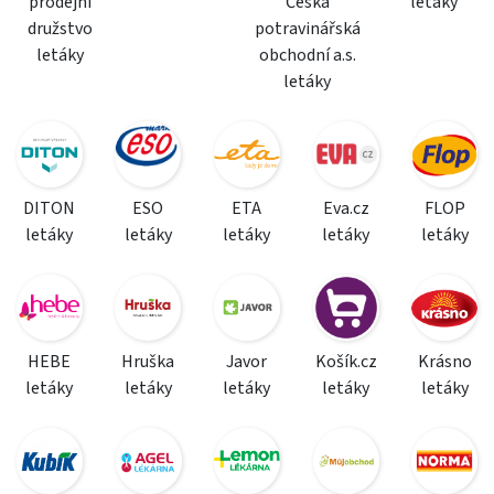
prodejní
Česká
letáky
družstvo
potravinářská
letáky
obchodní a.s.
letáky
DITON
ESO
ETA
Eva.cz
FLOP
letáky
letáky
letáky
letáky
letáky
HEBE
Hruška
Javor
Košík.cz
Krásno
letáky
letáky
letáky
letáky
letáky