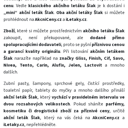
cenu
. Vedle
klasického akčního letáku Šlak
je k dostání i
„mini“ akční leták Šlak
.
Oba akční letáky Šlak
si můžete
prohlédnout na
AkcniCeny.cz
a
iLetaky.cz
.
Zboží
, které si můžete prostřednictvím
akčního letáku Šlak
zakoupit, není překupované, ale
dodané přímo
spolupracujícími dodavateli
, proto se pyšní
příznivou cenou
a garancí kvality originálu
. Při listování
akčním letákem
Šlak
narazíte například na
značky Gliss, Finish, Cif, Savo,
Nivea, Tento, Carin, Alufix, Jelen, Lactovit
a mnoho
dalších.
Zubní pasty
,
šampony
,
sprchové gely
,
čistící prostředky
,
toaletní papír
,
tablety do myčky
a mnoho dalšího přináší
akční leták Šlak
, který
vychází v pravidelném intervalu ve
dvou rozsahových velikostech
. Pokud sháníte
parfémy,
kosmetiku či drogistické zboží za příznivé ceny
, určitě
akční leták Šlak
, který na vás čeká na
AkcniCeny.cz
a
iLetaky.cz
, nepřehlédněte.