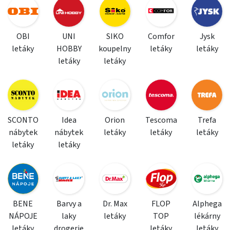
OBI
UNI
SIKO
Comfor
Jysk
letáky
HOBBY
koupelny
letáky
letáky
letáky
letáky
SCONTO
Idea
Orion
Tescoma
Trefa
nábytek
nábytek
letáky
letáky
letáky
letáky
letáky
BENE
Barvy a
Dr. Max
FLOP
Alphega
NÁPOJE
laky
letáky
TOP
lékárny
letáky
drogerie
letáky
letáky