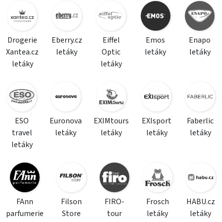
Drogerie
Eberry.cz
Eiffel
Emos
Enapo
Xantea.cz
letáky
Optic
letáky
letáky
letáky
letáky
ESO
Euronova
EXIMtours
EXIsport
Faberlic
travel
letáky
letáky
letáky
letáky
letáky
FAnn
Filson
FIRO-
Frosch
HABU.cz
parfumerie
Store
tour
letáky
letáky