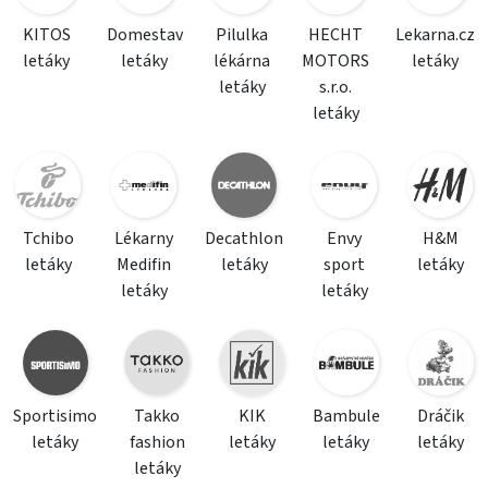
KITOS
Domestav
Pilulka
HECHT
Lekarna.cz
letáky
letáky
lékárna
MOTORS
letáky
letáky
s.r.o.
letáky
Tchibo
Lékarny
Decathlon
Envy
H&M
letáky
Medifin
letáky
sport
letáky
letáky
letáky
Sportisimo
Takko
KIK
Bambule
Dráčik
letáky
fashion
letáky
letáky
letáky
letáky