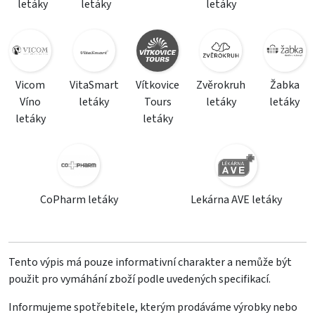
letáky
letáky
letáky
Vicom
VitaSmart
Vítkovice
Zvěrokruh
Žabka
Víno
letáky
Tours
letáky
letáky
letáky
letáky
CoPharm letáky
Lekárna AVE letáky
Tento výpis má pouze informativní charakter a nemůže být
použit pro vymáhání zboží podle uvedených specifikací.
Informujeme spotřebitele, kterým prodáváme výrobky nebo