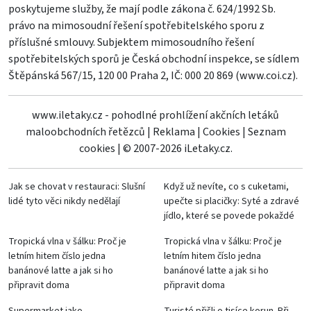
poskytujeme služby, že mají podle zákona č. 624/1992 Sb.
právo na mimosoudní řešení spotřebitelského sporu z
příslušné smlouvy. Subjektem mimosoudního řešení
spotřebitelských sporů je Česká obchodní inspekce, se sídlem
Štěpánská 567/15, 120 00 Praha 2, IČ: 000 20 869 (
www.coi.cz
).
www.iletaky.cz - pohodlné prohlížení akčních letáků
maloobchodních řetězců
|
Reklama
|
Cookies
|
Seznam
cookies
|
© 2007-2026 iLetaky.cz.
Jak se chovat v restauraci: Slušní
Když už nevíte, co s cuketami,
lidé tyto věci nikdy nedělají
upečte si placičky: Syté a zdravé
jídlo, které se povede pokaždé
Tropická vlna v šálku: Proč je
Tropická vlna v šálku: Proč je
letním hitem číslo jedna
letním hitem číslo jedna
banánové latte a jak si ho
banánové latte a jak si ho
připravit doma
připravit doma