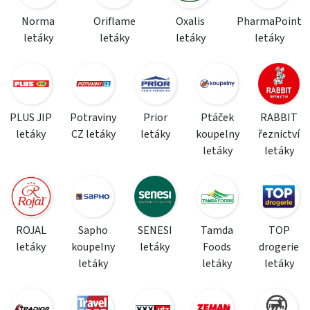
Norma
Oriflame
Oxalis
PharmaPoint
letáky
letáky
letáky
letáky
PLUS JIP
Potraviny
Prior
Ptáček
RABBIT
letáky
CZ letáky
letáky
koupelny
řeznictví
letáky
letáky
ROJAL
Sapho
SENESI
Tamda
TOP
letáky
koupelny
letáky
Foods
drogerie
letáky
letáky
letáky