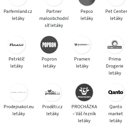
Parfemland.cz
Partner
Pepco
Pet Center
letáky
maloobchodní
letáky
letáky
síť letáky
Petrklíč
Popron
Pramen
Prima
letáky
letáky
letáky
Drogerie
letáky
Prodejnakol.eu
Proděti.cz
PROCHÁZKA
Qanto
letáky
letáky
– Váš řezník
market
letáky
letáky