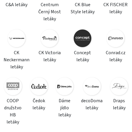
C&A letáky
Centrum
CK Blue
CK FISCHER
Černý Most
Style letáky
letáky
letáky
CK
CK Victoria
Concept
Conrad.cz
Neckermann
letáky
letáky
letáky
letáky
COOP
Čedok
Dáme
decoDoma
Draps
družstvo
letáky
jídlo
letáky
letáky
HB
letáky
letáky