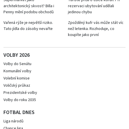
Supermarket jako
Turisté přišli o tisíce korun. Při
architektonický skvost? Billa i
rezervaci ubytování udělali
Penny mění podobu obchodů
jedinou chybu
Vařená rýže je největší riziko.
Zpožděný kufr vás může stát víc
Tato jídla do zásoby nevařte
než letenka. Rozhoduje, co
koupíte jako první
VOLBY 2026
Volby do Senátu
Komunální volby
Volební komise
Voličský průkaz
Prezidentské volby
Volby do roku 2035
FOTBAL DNES
Liga národů
Chance liga