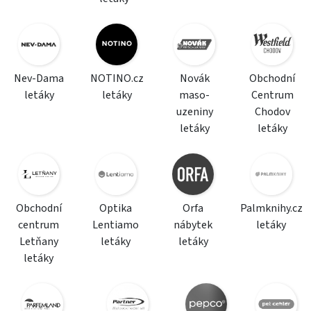
Nev-Dama
NOTINO.cz
Novák
Obchodní
letáky
letáky
maso-
Centrum
uzeniny
Chodov
letáky
letáky
Obchodní
Optika
Orfa
Palmknihy.cz
centrum
Lentiamo
nábytek
letáky
Letňany
letáky
letáky
letáky