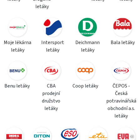
letáky
Moje lékárna
Intersport
Deichmann
Bala letáky
letáky
letáky
letáky
Benu letáky
CBA
Coop letáky
ČEPOS -
prodejní
Česká
družstvo
potravinářská
letáky
obchodní a.s.
letáky