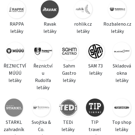
RAPPA
Ravak
rohlik.cz
Rozbaleno.cz
letáky
letáky
letáky
letáky
ŘEZNICTVÍ
Řeznictví
Sahm
SAM 73
Skladová
MÚÚÚ
u
Gastro
letáky
okna
letáky
Rudolfa
letáky
letáky
letáky
STARKL
Svojtka &
TEDi
TIP
Top shop
zahradník
Co.
letáky
travel
letáky