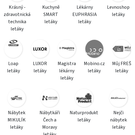
Krásný -
Kuchyně
Lékárny
Levnoshop
zdravotnická
SMART
EUPHRASIA
letáky
technika
letáky
letáky
letáky
Loap
LUXOR
Magistra
Mobino.cz
Můj FREŠ
letáky
letáky
lékárny
letáky
letáky
letáky
Nábytek
Nábytkáři
Naturprodukt
Nejči
MIKULÍK
Čech a
letáky
nábytek
letáky
Moravy
letáky
letáky