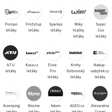
Pompo
Firststop
Sparkys
Wiky
Super
letáky
letáky
letáky
hračky
Zoo
letáky
letáky
A.T.U
Kasa.cz
Elvia-
Knihy
Nakup-
letáky
letáky
Pro
Dobrovský
nabytek.cz
letáky
letáky
letáky
4camping
4home
Adam
AGEO.cz
Alexandria
letáky
letáky
letáky
letáky
Travel