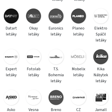
Datart
Okay
Euronics
Planeo
Elektro
letáky
letáky
letáky
letáky
Spáčil
letáky
Expert
Fotolab
T.S.
Mobelix
Kika
letáky
letáky
Bohemia
letáky
Nábytek
letáky
letáky
Asko
Vesna
Breno
CZ
Jamall