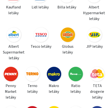
Kaufland
Lidl letáky
Billa letáky
Albert
letáky
Hypermarket
letáky
Albert
Tesco letáky
Globus
JIP letáky
Supermarket
letáky
letáky
Penny
Terno
Makro
Ratio
TETA
Market
letáky
letáky
letáky
drogerie
letáky
letáky