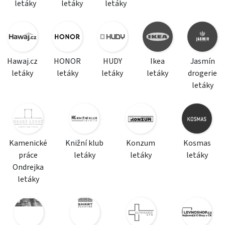
letáky
letáky
letáky
Hawaj.cz
HONOR
HUDY
Ikea
Jasmín
letáky
letáky
letáky
letáky
drogerie
letáky
Kamenické
Knižní klub
Konzum
Kosmas
práce
letáky
letáky
letáky
Ondrejka
letáky