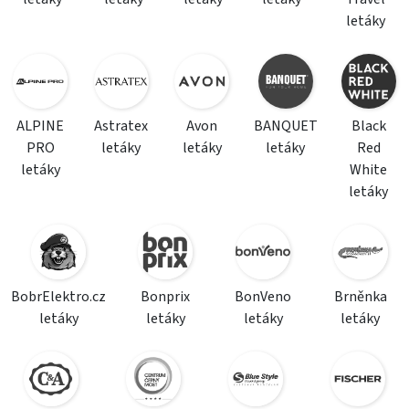
letáky
ALPINE
Astratex
Avon
BANQUET
Black
PRO
letáky
letáky
letáky
Red
letáky
White
letáky
BobrElektro.cz
Bonprix
BonVeno
Brněnka
letáky
letáky
letáky
letáky