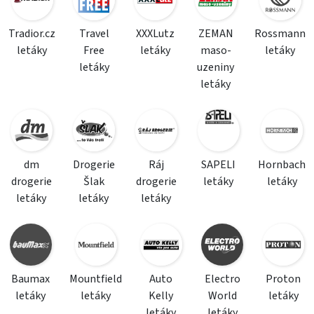
Tradior.cz
Travel
XXXLutz
ZEMAN
Rossmann
letáky
Free
letáky
maso-
letáky
letáky
uzeniny
letáky
dm
Drogerie
Ráj
SAPELI
Hornbach
drogerie
Šlak
drogerie
letáky
letáky
letáky
letáky
letáky
Baumax
Mountfield
Auto
Electro
Proton
letáky
letáky
Kelly
World
letáky
letáky
letáky