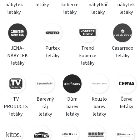
nábytek
letáky
koberce
nábytkář
nábytek
letáky
letáky
letáky
letáky
JENA-
Purtex
Trend
Casarredo
NÁBYTEK
letáky
koberce
letáky
letáky
letáky
TV
Barevný
Dům
Kouzlo
Červa
PRODUCTS
ráj
barev
barev
letáky
letáky
letáky
letáky
letáky