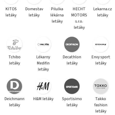
KITOS
Domestav
Pilulka
HECHT
Lekarna.cz
letáky
letáky
lékárna
MOTORS
letáky
letáky
s.r.o.
letáky
Tchibo
Lékarny
Decathlon
Envy sport
letáky
Medifin
letáky
letáky
letáky
Deichmann
H&M letáky
Sportisimo
Takko
letáky
letáky
fashion
letáky