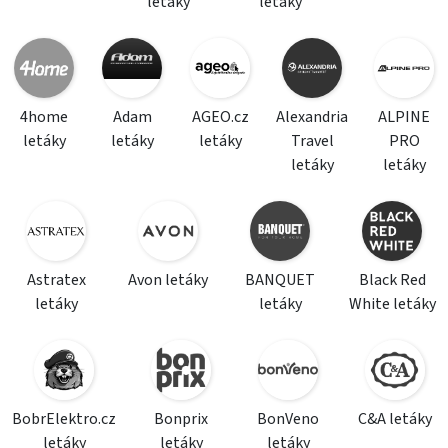
letáky
letáky
4home
Adam
AGEO.cz
Alexandria
ALPINE
letáky
letáky
letáky
Travel
PRO
letáky
letáky
Astratex
Avon letáky
BANQUET
Black Red
letáky
letáky
White letáky
BobrElektro.cz
Bonprix
BonVeno
C&A letáky
letáky
letáky
letáky