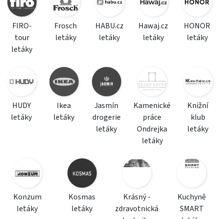
FIRO-
Frosch
HABU.cz
Hawaj.cz
HONOR
tour
letáky
letáky
letáky
letáky
letáky
HUDY
Ikea
Jasmín
Kamenické
Knižní
letáky
letáky
drogerie
práce
klub
letáky
Ondrejka
letáky
letáky
Konzum
Kosmas
Krásný -
Kuchyně
letáky
letáky
zdravotnická
SMART