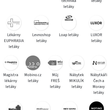
technika
letáky
letáky
Lékárny
Levnoshop
Loap letáky
LUXOR
EUPHRASIA
letáky
letáky
letáky
Magistra
Mobino.cz
Můj
Nábytek
Nábytkáři
lékárny
letáky
FREŠ
MIKULÍK
Čech a
letáky
letáky
letáky
Moravy
letáky