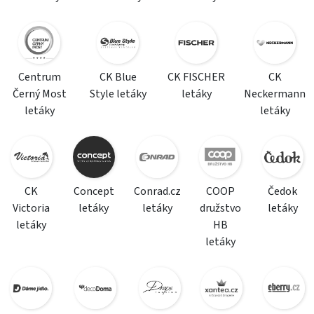
Centrum
CK Blue
CK FISCHER
CK
Černý Most
Style letáky
letáky
Neckermann
letáky
letáky
CK
Concept
Conrad.cz
COOP
Čedok
Victoria
letáky
letáky
družstvo
letáky
letáky
HB
letáky