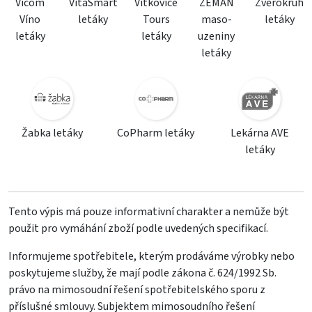
Vicom
VitaSmart
Vítkovice
ZEMAN
Zvěrokruh
Víno
letáky
Tours
maso-
letáky
letáky
letáky
uzeniny
letáky
Žabka letáky
CoPharm letáky
Lekárna AVE
letáky
Tento výpis má pouze informativní charakter a nemůže být
použit pro vymáhání zboží podle uvedených specifikací.
Informujeme spotřebitele, kterým prodáváme výrobky nebo
poskytujeme služby, že mají podle zákona č. 624/1992 Sb.
právo na mimosoudní řešení spotřebitelského sporu z
příslušné smlouvy. Subjektem mimosoudního řešení