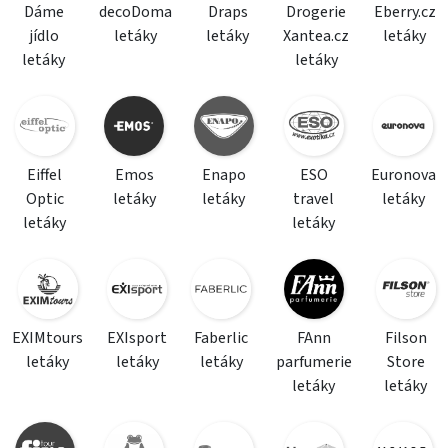
Dáme
decoDoma
Draps
Drogerie
Eberry.cz
jídlo
letáky
letáky
Xantea.cz
letáky
letáky
letáky
Eiffel
Emos
Enapo
ESO
Euronova
Optic
letáky
letáky
travel
letáky
letáky
letáky
EXIMtours
EXIsport
Faberlic
FAnn
Filson
letáky
letáky
letáky
parfumerie
Store
letáky
letáky