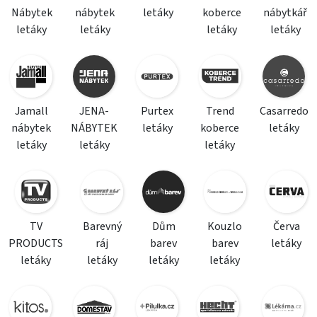
Nábytek
nábytek
letáky
koberce
nábytkář
letáky
letáky
letáky
letáky
Jamall
JENA-
Purtex
Trend
Casarredo
nábytek
NÁBYTEK
letáky
koberce
letáky
letáky
letáky
letáky
TV
Barevný
Dům
Kouzlo
Červa
PRODUCTS
ráj
barev
barev
letáky
letáky
letáky
letáky
letáky