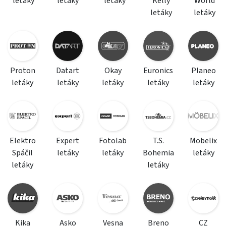
letáky
letáky
letáky
Kelly
World
letáky
letáky
Proton
Datart
Okay
Euronics
Planeo
letáky
letáky
letáky
letáky
letáky
Elektro
Expert
Fotolab
T.S.
Mobelix
Spáčil
letáky
letáky
Bohemia
letáky
letáky
letáky
Kika
Asko
Vesna
Breno
CZ