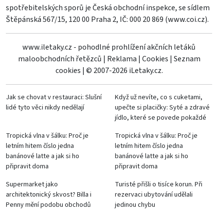
spotřebitelských sporů je Česká obchodní inspekce, se sídlem
Štěpánská 567/15, 120 00 Praha 2, IČ: 000 20 869 (
www.coi.cz
).
www.iletaky.cz - pohodlné prohlížení akčních letáků
maloobchodních řetězců
|
Reklama
|
Cookies
|
Seznam
cookies
|
© 2007-2026 iLetaky.cz.
Jak se chovat v restauraci: Slušní
Když už nevíte, co s cuketami,
lidé tyto věci nikdy nedělají
upečte si placičky: Syté a zdravé
jídlo, které se povede pokaždé
Tropická vlna v šálku: Proč je
Tropická vlna v šálku: Proč je
letním hitem číslo jedna
letním hitem číslo jedna
banánové latte a jak si ho
banánové latte a jak si ho
připravit doma
připravit doma
Supermarket jako
Turisté přišli o tisíce korun. Při
architektonický skvost? Billa i
rezervaci ubytování udělali
Penny mění podobu obchodů
jedinou chybu