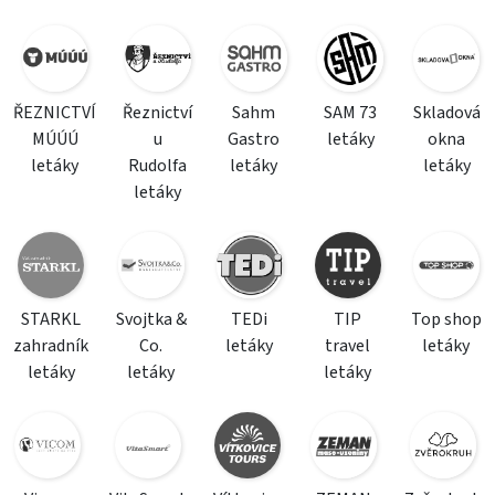
ŘEZNICTVÍ
Řeznictví
Sahm
SAM 73
Skladová
MÚÚÚ
u
Gastro
letáky
okna
letáky
Rudolfa
letáky
letáky
letáky
STARKL
Svojtka &
TEDi
TIP
Top shop
zahradník
Co.
letáky
travel
letáky
letáky
letáky
letáky