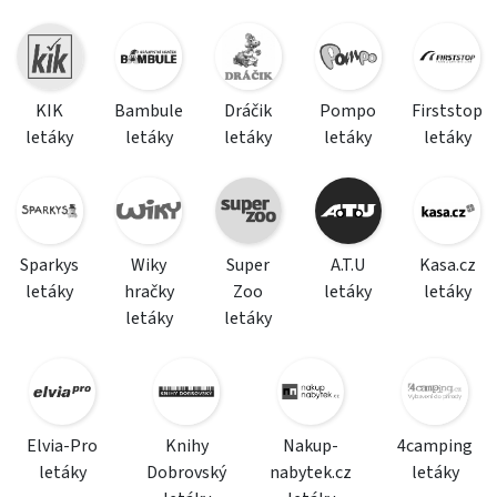
KIK
Bambule
Dráčik
Pompo
Firststop
letáky
letáky
letáky
letáky
letáky
Sparkys
Wiky
Super
A.T.U
Kasa.cz
letáky
hračky
Zoo
letáky
letáky
letáky
letáky
Elvia-Pro
Knihy
Nakup-
4camping
letáky
Dobrovský
nabytek.cz
letáky