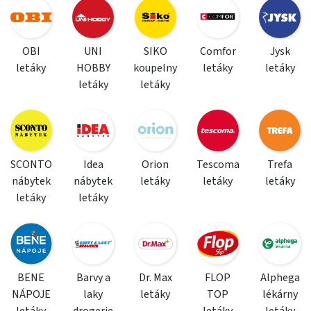
OBI
UNI
SIKO
Comfor
Jysk
letáky
HOBBY
koupelny
letáky
letáky
letáky
letáky
SCONTO
Idea
Orion
Tescoma
Trefa
nábytek
nábytek
letáky
letáky
letáky
letáky
letáky
BENE
Barvy a
Dr. Max
FLOP
Alphega
NÁPOJE
laky
letáky
TOP
lékárny