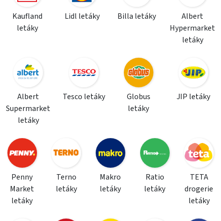
Kaufland
Lidl letáky
Billa letáky
Albert
letáky
Hypermarket
letáky
Albert
Tesco letáky
Globus
JIP letáky
Supermarket
letáky
letáky
Penny
Terno
Makro
Ratio
TETA
Market
letáky
letáky
letáky
drogerie
letáky
letáky