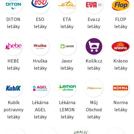
DITON
ESO
ETA
Eva.cz
FLOP
letáky
letáky
letáky
letáky
letáky
HEBE
Hruška
Javor
Košík.cz
Krásno
letáky
letáky
letáky
letáky
letáky
Kubík
Lékárna
Lékárna
Můj
Norma
potraviny
AGEL
LEMON
Obchod
letáky
letáky
letáky
letáky
letáky