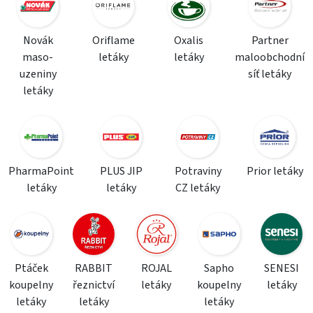
Novák
Oriflame
Oxalis
Partner
maso-
letáky
letáky
maloobchodní
uzeniny
síť letáky
letáky
PharmaPoint
PLUS JIP
Potraviny
Prior letáky
letáky
letáky
CZ letáky
Ptáček
RABBIT
ROJAL
Sapho
SENESI
koupelny
řeznictví
letáky
koupelny
letáky
letáky
letáky
letáky