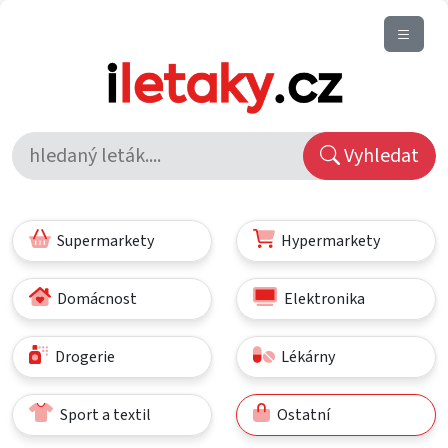
Vyhledat
Supermarkety
Hypermarkety
Domácnost
Elektronika
Drogerie
Lékárny
Sport a textil
Ostatní