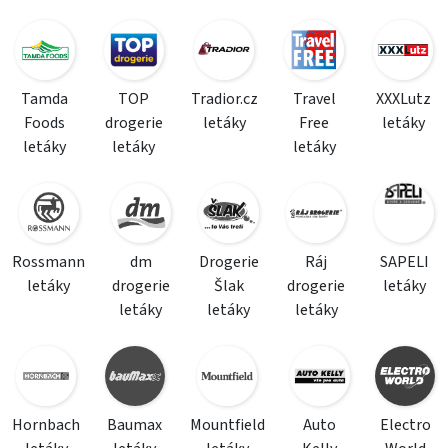
Tamda
TOP
Tradior.cz
Travel
XXXLutz
Foods
drogerie
letáky
Free
letáky
letáky
letáky
letáky
Rossmann
dm
Drogerie
Ráj
SAPELI
letáky
drogerie
Šlak
drogerie
letáky
letáky
letáky
letáky
Hornbach
Baumax
Mountfield
Auto
Electro