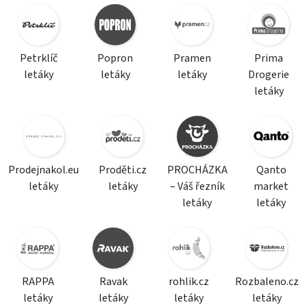
Petrklíč
Popron
Pramen
Prima
letáky
letáky
letáky
Drogerie
letáky
Prodejnakol.eu
Proděti.cz
PROCHÁZKA
Qanto
letáky
letáky
– Váš řezník
market
letáky
letáky
RAPPA
Ravak
rohlik.cz
Rozbaleno.cz
letáky
letáky
letáky
letáky