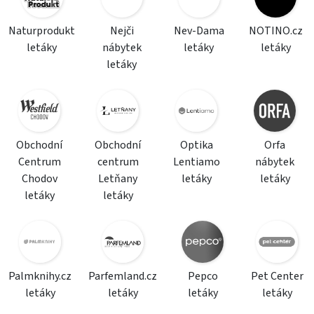
Naturprodukt
Nejči
Nev-Dama
NOTINO.cz
letáky
nábytek
letáky
letáky
letáky
Obchodní
Obchodní
Optika
Orfa
Centrum
centrum
Lentiamo
nábytek
Chodov
Letňany
letáky
letáky
letáky
letáky
Palmknihy.cz
Parfemland.cz
Pepco
Pet Center
letáky
letáky
letáky
letáky