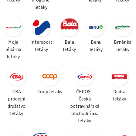
letáky
drogerie
letáky
letáky
letáky
Moje
Intersport
Bala
Benu
Brněnka
lékárna
letáky
letáky
letáky
letáky
letáky
CBA
Coop letáky
ČEPOS -
Dedra
prodejní
Česká
letáky
družstvo
potravinářská
letáky
obchodní a.s.
letáky