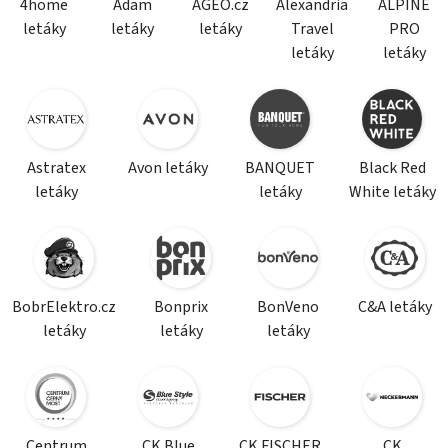
4home
Adam
AGEO.cz
Alexandria
ALPINE
letáky
letáky
letáky
Travel
PRO
letáky
letáky
Astratex
Avon letáky
BANQUET
Black Red
letáky
letáky
White letáky
BobrElektro.cz
Bonprix
BonVeno
C&A letáky
letáky
letáky
letáky
Centrum
CK Blue
CK FISCHER
CK