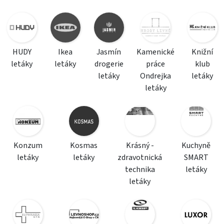
HUDY
Ikea
Jasmín
Kamenické
Knižní
letáky
letáky
drogerie
práce
klub
letáky
Ondrejka
letáky
letáky
Konzum
Kosmas
Krásný -
Kuchyně
letáky
letáky
zdravotnická
SMART
technika
letáky
letáky