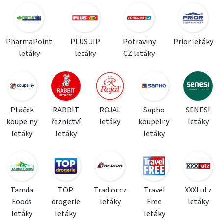
PharmaPoint
PLUS JIP
Potraviny
Prior letáky
letáky
letáky
CZ letáky
Ptáček
RABBIT
ROJAL
Sapho
SENESI
koupelny
řeznictví
letáky
koupelny
letáky
letáky
letáky
letáky
Tamda
TOP
Tradior.cz
Travel
XXXLutz
Foods
drogerie
letáky
Free
letáky
letáky
letáky
letáky