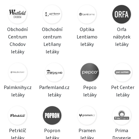
Obchodní
Obchodní
Optika
Orfa
Centrum
centrum
Lentiamo
nábytek
Chodov
Letňany
letáky
letáky
letáky
letáky
Palmknihy.cz
Parfemland.cz
Pepco
Pet Center
letáky
letáky
letáky
letáky
Petrklíč
Popron
Pramen
Prima
letáky
letáky
letáky
Drogerie