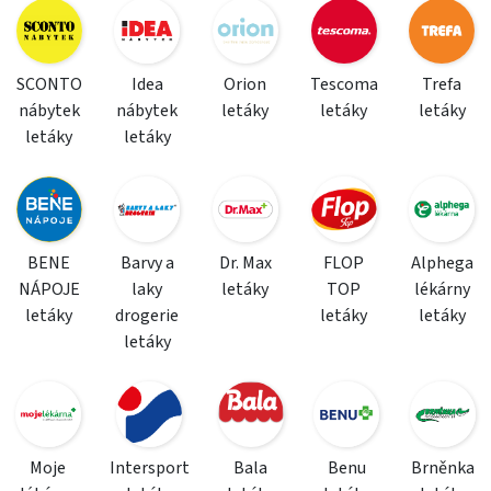
SCONTO
Idea
Orion
Tescoma
Trefa
nábytek
nábytek
letáky
letáky
letáky
letáky
letáky
BENE
Barvy a
Dr. Max
FLOP
Alphega
NÁPOJE
laky
letáky
TOP
lékárny
letáky
drogerie
letáky
letáky
letáky
Moje
Intersport
Bala
Benu
Brněnka