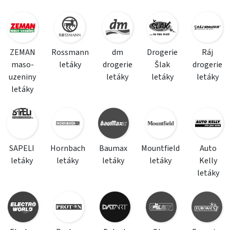
ZEMAN
Rossmann
dm
Drogerie
Ráj
maso-
letáky
drogerie
Šlak
drogerie
uzeniny
letáky
letáky
letáky
letáky
SAPELI
Hornbach
Baumax
Mountfield
Auto
letáky
letáky
letáky
letáky
Kelly
letáky