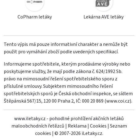
CoPharm letáky
Lekárna AVE letáky
Tento výpis má pouze informativní charakter a nemůže být
použit pro vymáhání zboží podle uvedených specifikací.
Informujeme spotřebitele, kterým prodáváme výrobky nebo
poskytujeme služby, že mají podle zákona č. 624/1992 Sb.
právo na mimosoudní řešení spotřebitelského sporu z
příslušné smlouvy. Subjektem mimosoudního řešení
spotřebitelských sporů je Česká obchodní inspekce, se sídlem
Štěpánská 567/15, 120 00 Praha 2, IČ: 000 20 869 (
www.coi.cz
).
www.iletaky.cz - pohodlné prohlížení akčních letáků
maloobchodních řetězců
|
Reklama
|
Cookies
|
Seznam
cookies
|
© 2007-2026 iLetaky.cz.