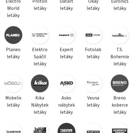
Electro
Proton
Datart
Okay
Euronics
World
letáky
letáky
letáky
letáky
letáky
Planeo
Elektro
Expert
Fotolab
T.S.
letáky
Spáčil
letáky
letáky
Bohemia
letáky
letáky
Mobelix
Kika
Asko
Vesna
Breno
letáky
Nábytek
nábytek
letáky
koberce
letáky
letáky
letáky