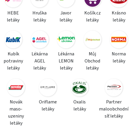
HEBE
Hruška
Javor
Košík.cz
Krásno
letáky
letáky
letáky
letáky
letáky
Kubík
Lékárna
Lékárna
Můj
Norma
potraviny
AGEL
LEMON
Obchod
letáky
letáky
letáky
letáky
letáky
Novák
Oriflame
Oxalis
Partner
maso-
letáky
letáky
maloobchodní
uzeniny
síť letáky
letáky