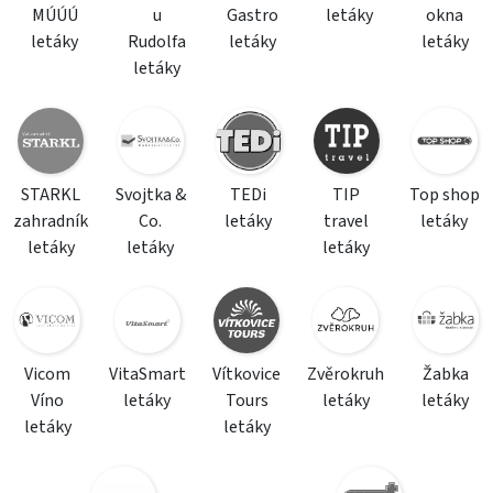
MÚÚÚ
u
Gastro
letáky
okna
letáky
Rudolfa
letáky
letáky
letáky
STARKL
Svojtka &
TEDi
TIP
Top shop
zahradník
Co.
letáky
travel
letáky
letáky
letáky
letáky
Vicom
VitaSmart
Vítkovice
Zvěrokruh
Žabka
Víno
letáky
Tours
letáky
letáky
letáky
letáky