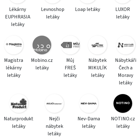
Lékárny
Levnoshop
Loap letáky
LUXOR
EUPHRASIA
letáky
letáky
letáky
Magistra
Mobino.cz
Můj
Nábytek
Nábytkáři
lékárny
letáky
FREŠ
MIKULÍK
Čech a
letáky
letáky
letáky
Moravy
letáky
Naturprodukt
Nejči
Nev-Dama
NOTINO.cz
letáky
nábytek
letáky
letáky
letáky