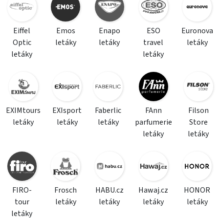
Eiffel
Emos
Enapo
ESO
Euronova
Optic
letáky
letáky
travel
letáky
letáky
letáky
EXIMtours
EXIsport
Faberlic
FAnn
Filson
letáky
letáky
letáky
parfumerie
Store
letáky
letáky
FIRO-
Frosch
HABU.cz
Hawaj.cz
HONOR
tour
letáky
letáky
letáky
letáky
letáky