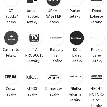
CZ
Jamall
JENA-
Purtex
Trend
nábytkář
nábytek
NÁBYTEK
letáky
koberce
letáky
letáky
letáky
letáky
Casarredo
TV
Barevný
Dům
Kouzlo
letáky
PRODUCTS
ráj
barev
barev
letáky
letáky
letáky
letáky
Červa
KITOS
Domestav
Pilulka
HECHT
letáky
letáky
letáky
lékárna
MOTORS
letáky
s.r.o.
letáky