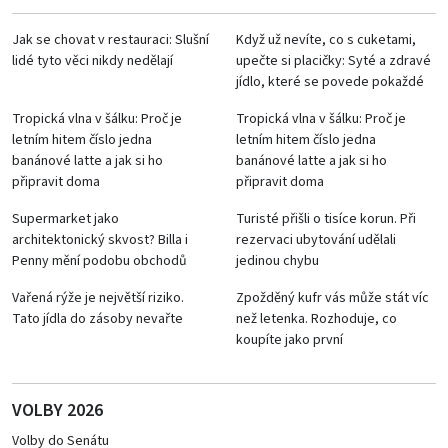
Jak se chovat v restauraci: Slušní
Když už nevíte, co s cuketami,
lidé tyto věci nikdy nedělají
upečte si placičky: Syté a zdravé
jídlo, které se povede pokaždé
Tropická vlna v šálku: Proč je
Tropická vlna v šálku: Proč je
letním hitem číslo jedna
letním hitem číslo jedna
banánové latte a jak si ho
banánové latte a jak si ho
připravit doma
připravit doma
Supermarket jako
Turisté přišli o tisíce korun. Při
architektonický skvost? Billa i
rezervaci ubytování udělali
Penny mění podobu obchodů
jedinou chybu
Vařená rýže je největší riziko.
Zpožděný kufr vás může stát víc
Tato jídla do zásoby nevařte
než letenka. Rozhoduje, co
koupíte jako první
VOLBY 2026
Volby do Senátu