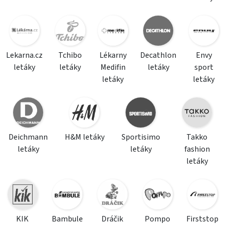
Lekarna.cz
Tchibo
Lékarny
Decathlon
Envy
letáky
letáky
Medifin
letáky
sport
letáky
letáky
Deichmann
H&M letáky
Sportisimo
Takko
letáky
letáky
fashion
letáky
KIK
Bambule
Dráčik
Pompo
Firststop