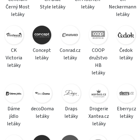
Černý Most
Style letáky
letáky
Neckermann
letáky
letáky
CK
Concept
Conrad.cz
COOP
Čedok
Victoria
letáky
letáky
družstvo
letáky
letáky
HB
letáky
Dáme
decoDoma
Draps
Drogerie
Eberry.cz
jídlo
letáky
letáky
Xantea.cz
letáky
letáky
letáky