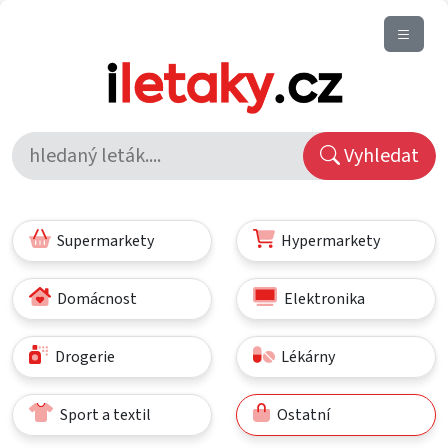
Vyhledat
Supermarkety
Hypermarkety
Domácnost
Elektronika
Drogerie
Lékárny
Sport a textil
Ostatní