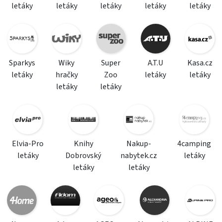
letáky
letáky
letáky
letáky
letáky
Sparkys
Wiky
Super
A.T.U
Kasa.cz
letáky
hračky
Zoo
letáky
letáky
letáky
letáky
Elvia-Pro
Knihy
Nakup-
4camping
letáky
Dobrovský
nabytek.cz
letáky
letáky
letáky