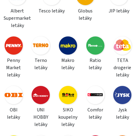
Albert
Tesco letáky
Globus
JIP letáky
Supermarket
letáky
letáky
Penny
Terno
Makro
Ratio
TETA
Market
letáky
letáky
letáky
drogerie
letáky
letáky
OBI
UNI
SIKO
Comfor
Jysk
letáky
HOBBY
koupelny
letáky
letáky
letáky
letáky