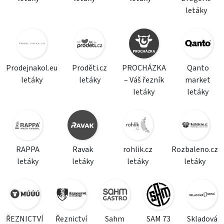
letáky
Prodejnakol.eu
Proděti.cz
PROCHÁZKA
Qanto
letáky
letáky
– Váš řezník
market
letáky
letáky
RAPPA
Ravak
rohlik.cz
Rozbaleno.cz
letáky
letáky
letáky
letáky
ŘEZNICTVÍ
Řeznictví
Sahm
SAM 73
Skladová