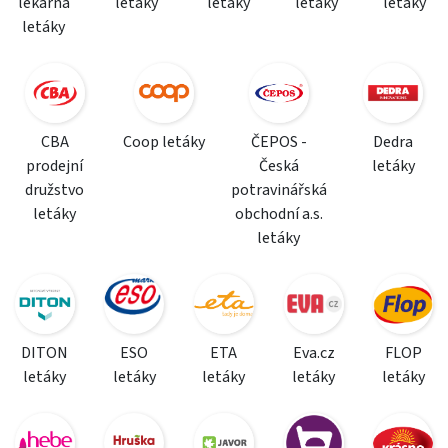
lékárna
letáky
letáky
letáky
letáky
letáky
CBA
Coop letáky
ČEPOS -
Dedra
prodejní
Česká
letáky
družstvo
potravinářská
letáky
obchodní a.s.
letáky
DITON
ESO
ETA
Eva.cz
FLOP
letáky
letáky
letáky
letáky
letáky