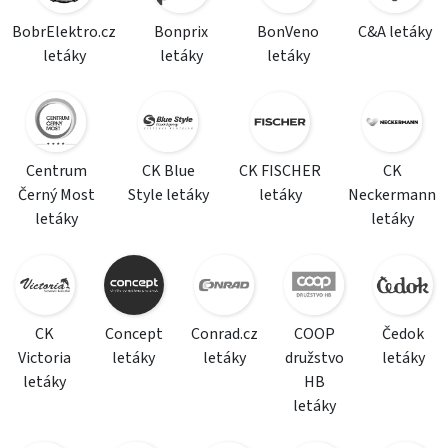
BobrElektro.cz
Bonprix
BonVeno
C&A letáky
letáky
letáky
letáky
Centrum
CK Blue
CK FISCHER
CK
Černý Most
Style letáky
letáky
Neckermann
letáky
letáky
CK
Concept
Conrad.cz
COOP
Čedok
Victoria
letáky
letáky
družstvo
letáky
letáky
HB
letáky