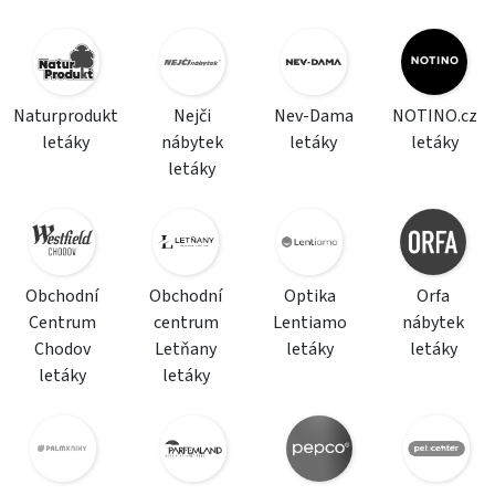
Naturprodukt
Nejči
Nev-Dama
NOTINO.cz
letáky
nábytek
letáky
letáky
letáky
Obchodní
Obchodní
Optika
Orfa
Centrum
centrum
Lentiamo
nábytek
Chodov
Letňany
letáky
letáky
letáky
letáky