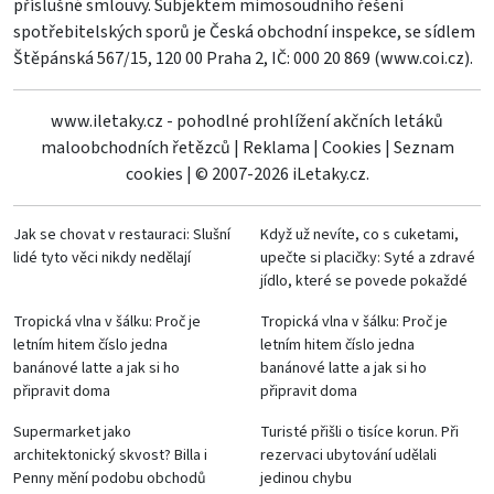
příslušné smlouvy. Subjektem mimosoudního řešení
spotřebitelských sporů je Česká obchodní inspekce, se sídlem
Štěpánská 567/15, 120 00 Praha 2, IČ: 000 20 869 (
www.coi.cz
).
www.iletaky.cz - pohodlné prohlížení akčních letáků
maloobchodních řetězců
|
Reklama
|
Cookies
|
Seznam
cookies
|
© 2007-2026 iLetaky.cz.
Jak se chovat v restauraci: Slušní
Když už nevíte, co s cuketami,
lidé tyto věci nikdy nedělají
upečte si placičky: Syté a zdravé
jídlo, které se povede pokaždé
Tropická vlna v šálku: Proč je
Tropická vlna v šálku: Proč je
letním hitem číslo jedna
letním hitem číslo jedna
banánové latte a jak si ho
banánové latte a jak si ho
připravit doma
připravit doma
Supermarket jako
Turisté přišli o tisíce korun. Při
architektonický skvost? Billa i
rezervaci ubytování udělali
Penny mění podobu obchodů
jedinou chybu