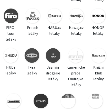
FIRO-
Frosch
HABU.cz
Hawaj.cz
HONOR
tour
letáky
letáky
letáky
letáky
letáky
HUDY
Ikea
Jasmín
Kamenické
Knižní
letáky
letáky
drogerie
práce
klub
letáky
Ondrejka
letáky
letáky