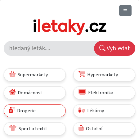
Vyhledat
Supermarkety
Hypermarkety
Domácnost
Elektronika
Drogerie
Lékárny
Sport a textil
Ostatní