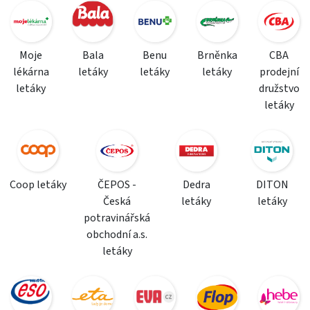
Moje
Bala
Benu
Brněnka
CBA
lékárna
letáky
letáky
letáky
prodejní
letáky
družstvo
letáky
Coop letáky
ČEPOS -
Dedra
DITON
Česká
letáky
letáky
potravinářská
obchodní a.s.
letáky