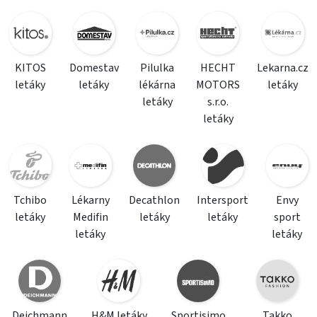
KITOS
Domestav
Pilulka
HECHT
Lekarna.cz
letáky
letáky
lékárna
MOTORS
letáky
letáky
s.r.o.
letáky
Tchibo
Lékarny
Decathlon
Intersport
Envy
letáky
Medifin
letáky
letáky
sport
letáky
letáky
Deichmann
H&M letáky
Sportisimo
Takko