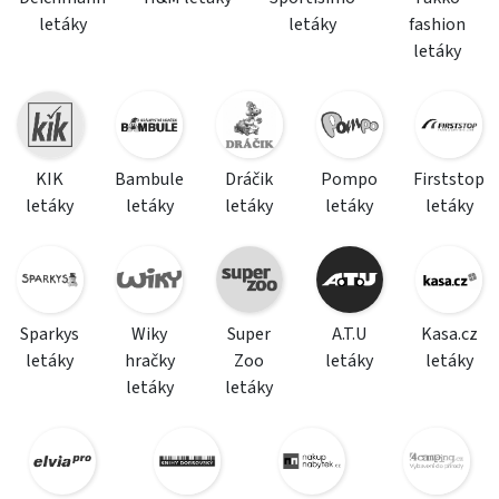
letáky
letáky
fashion
letáky
KIK
Bambule
Dráčik
Pompo
Firststop
letáky
letáky
letáky
letáky
letáky
Sparkys
Wiky
Super
A.T.U
Kasa.cz
letáky
hračky
Zoo
letáky
letáky
letáky
letáky