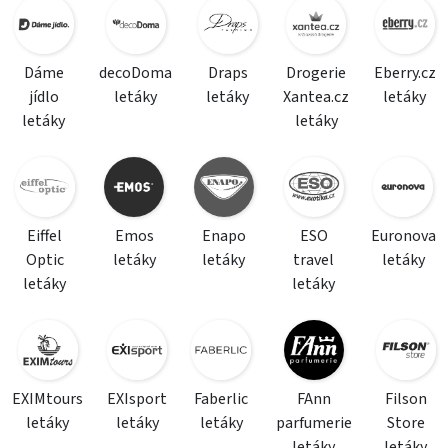
Dáme
decoDoma
Draps
Drogerie
Eberry.cz
jídlo
letáky
letáky
Xantea.cz
letáky
letáky
letáky
Eiffel
Emos
Enapo
ESO
Euronova
Optic
letáky
letáky
travel
letáky
letáky
letáky
EXIMtours
EXIsport
Faberlic
FAnn
Filson
letáky
letáky
letáky
parfumerie
Store
letáky
letáky