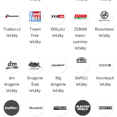
Tradior.cz
Travel
XXXLutz
ZEMAN
Rossmann
letáky
Free
letáky
maso-
letáky
letáky
uzeniny
letáky
dm
Drogerie
Ráj
SAPELI
Hornbach
drogerie
Šlak
drogerie
letáky
letáky
letáky
letáky
letáky