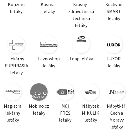
Konzum
Kosmas
Krásný -
Kuchyně
letáky
letáky
zdravotnická
SMART
technika
letáky
letáky
Lékárny
Levnoshop
Loap letáky
LUXOR
EUPHRASIA
letáky
letáky
letáky
Magistra
Mobino.cz
Můj
Nábytek
Nábytkáři
lékárny
letáky
FREŠ
MIKULÍK
Čech a
letáky
letáky
letáky
Moravy
letáky