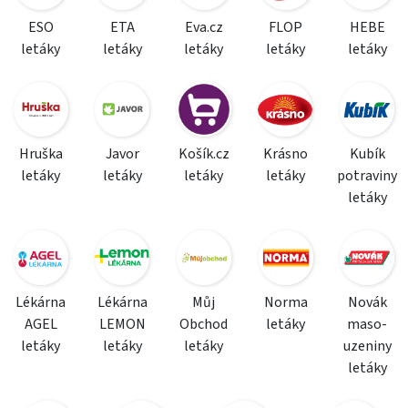
ESO
ETA
Eva.cz
FLOP
HEBE
letáky
letáky
letáky
letáky
letáky
Hruška
Javor
Košík.cz
Krásno
Kubík
letáky
letáky
letáky
letáky
potraviny
letáky
Lékárna
Lékárna
Můj
Norma
Novák
AGEL
LEMON
Obchod
letáky
maso-
letáky
letáky
letáky
uzeniny
letáky