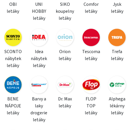
OBI
UNI
SIKO
Comfor
Jysk
letáky
HOBBY
koupelny
letáky
letáky
letáky
letáky
SCONTO
Idea
Orion
Tescoma
Trefa
nábytek
nábytek
letáky
letáky
letáky
letáky
letáky
BENE
Barvy a
Dr. Max
FLOP
Alphega
NÁPOJE
laky
letáky
TOP
lékárny
letáky
drogerie
letáky
letáky
letáky