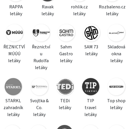
RAPPA
Ravak
rohlik.cz
Rozbaleno.cz
letáky
letáky
letáky
letáky
ŘEZNICTVÍ
Řeznictví
Sahm
SAM 73
Skladová
MÚÚÚ
u
Gastro
letáky
okna
letáky
Rudolfa
letáky
letáky
letáky
STARKL
Svojtka &
TEDi
TIP
Top shop
zahradník
Co.
letáky
travel
letáky
letáky
letáky
letáky