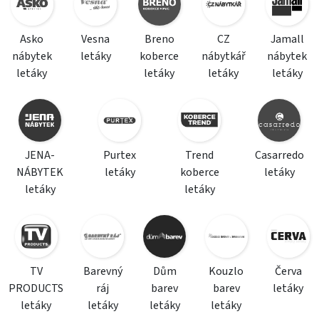
Asko
Vesna
Breno
CZ
Jamall
nábytek
letáky
koberce
nábytkář
nábytek
letáky
letáky
letáky
letáky
JENA-
Purtex
Trend
Casarredo
NÁBYTEK
letáky
koberce
letáky
letáky
letáky
TV
Barevný
Dům
Kouzlo
Červa
PRODUCTS
ráj
barev
barev
letáky
letáky
letáky
letáky
letáky