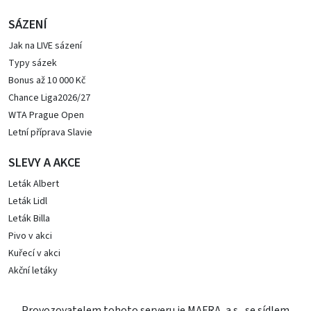
SÁZENÍ
Jak na LIVE sázení
Typy sázek
Bonus až 10 000 Kč
Chance Liga2026/27
WTA Prague Open
Letní příprava Slavie
SLEVY A AKCE
Leták Albert
Leták Lidl
Leták Billa
Pivo v akci
Kuřecí v akci
Akční letáky
Provozovatelem tohoto serveru je MAFRA, a.s., se sídlem