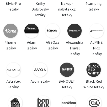
Elvia-Pro
Knihy
Nakup-
4camping
letáky
Dobrovský
nabytek.cz
letáky
letáky
letáky
4home
Adam
AGEO.cz
Alexandria
ALPINE
letáky
letáky
letáky
Travel
PRO
letáky
letáky
Astratex
Avon letáky
BANQUET
Black Red
letáky
letáky
White letáky