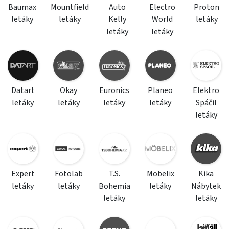
Baumax
Mountfield
Auto
Electro
Proton
letáky
letáky
Kelly
World
letáky
letáky
letáky
Datart
Okay
Euronics
Planeo
Elektro
letáky
letáky
letáky
letáky
Spáčil
letáky
Expert
Fotolab
T.S.
Mobelix
Kika
letáky
letáky
Bohemia
letáky
Nábytek
letáky
letáky