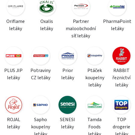
Oriflame
Oxalis
Partner
PharmaPoint
letáky
letáky
maloobchodní
letáky
síť letáky
PLUS JIP
Potraviny
Prior
Ptáček
RABBIT
letáky
CZ letáky
letáky
koupelny
řeznictví
letáky
letáky
ROJAL
Sapho
SENESI
Tamda
TOP
letáky
koupelny
letáky
Foods
drogerie
letáky
letáky
letáky