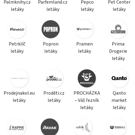
Palmknihy.cz
Parfemland.cz
Pepco
Pet Center
letáky
letáky
letáky
letáky
Petrklíč
Popron
Pramen
Prima
letáky
letáky
letáky
Drogerie
letáky
Prodejnakol.eu
Proděti.cz
PROCHÁZKA
Qanto
letáky
letáky
– Váš řezník
market
letáky
letáky