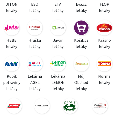
DITON
ESO
ETA
Eva.cz
FLOP
letáky
letáky
letáky
letáky
letáky
HEBE
Hruška
Javor
Košík.cz
Krásno
letáky
letáky
letáky
letáky
letáky
Kubík
Lékárna
Lékárna
Můj
Norma
potraviny
AGEL
LEMON
Obchod
letáky
letáky
letáky
letáky
letáky