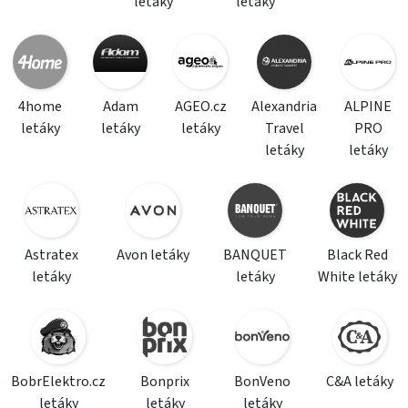
letáky
letáky
4home
Adam
AGEO.cz
Alexandria
ALPINE
letáky
letáky
letáky
Travel
PRO
letáky
letáky
Astratex
Avon letáky
BANQUET
Black Red
letáky
letáky
White letáky
BobrElektro.cz
Bonprix
BonVeno
C&A letáky
letáky
letáky
letáky