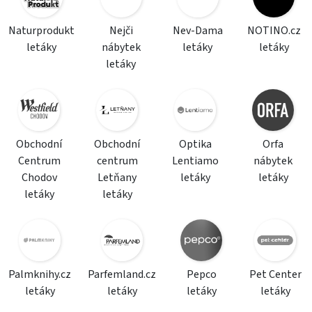
Naturprodukt
Nejči
Nev-Dama
NOTINO.cz
letáky
nábytek
letáky
letáky
letáky
Obchodní
Obchodní
Optika
Orfa
Centrum
centrum
Lentiamo
nábytek
Chodov
Letňany
letáky
letáky
letáky
letáky
Palmknihy.cz
Parfemland.cz
Pepco
Pet Center
letáky
letáky
letáky
letáky