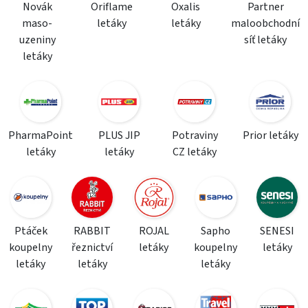
Novák
Oriflame
Oxalis
Partner
maso-
letáky
letáky
maloobchodní
uzeniny
síť letáky
letáky
PharmaPoint
PLUS JIP
Potraviny
Prior letáky
letáky
letáky
CZ letáky
Ptáček
RABBIT
ROJAL
Sapho
SENESI
koupelny
řeznictví
letáky
koupelny
letáky
letáky
letáky
letáky