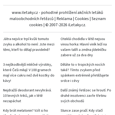
www.iletaky.cz - pohodlné prohlížení akčních letáků
maloobchodních řetězců
|
Reklama
|
Cookies
|
Seznam
cookies
|
© 2007-2026 iLetaky.cz.
Játra nejvíce trpí kvůli tomuto
Oteklá chodidla v létě nejsou
zvyku a alkohol to není: Jste mezi
vinou horka: Hlavní viník leží na
těmi, kteří to dělají pravidelně?
vašem talíři a změna jídelníčku
zabere už za dva dny
3 nejškodlivější mléčné výrobky,
Děláte to v tropických nocích
které Češi milují: V 100 gramech
také? Tímto zvykem před
mají více cukru než dvě kostky do
spánkem extrémně přetěžujete
kávy!
srdce i cévy
Nejdražší deodorant nevyhrává.
Další známý řetězec se hroutí. Po
10 levných triků, jak v létě
druhé insolvenci zavře třetinu
nezapáchat
svých obchodů
Kdy brát melatonin? Vzít si ho
Slunce zase praží. Kdy stačí