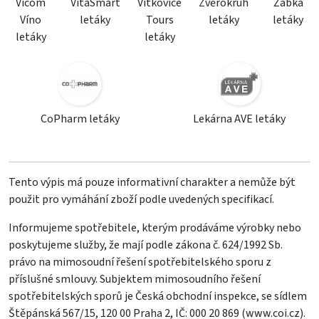
Vicom
VitaSmart
Vítkovice
Zvěrokruh
Žabka
Víno
letáky
Tours
letáky
letáky
letáky
letáky
CoPharm letáky
Lekárna AVE letáky
Tento výpis má pouze informativní charakter a nemůže být
použit pro vymáhání zboží podle uvedených specifikací.
Informujeme spotřebitele, kterým prodáváme výrobky nebo
poskytujeme služby, že mají podle zákona č. 624/1992 Sb.
právo na mimosoudní řešení spotřebitelského sporu z
příslušné smlouvy. Subjektem mimosoudního řešení
spotřebitelských sporů je Česká obchodní inspekce, se sídlem
Štěpánská 567/15, 120 00 Praha 2, IČ: 000 20 869 (
www.coi.cz
).