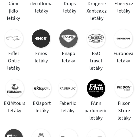
Dáme
decoDoma
Draps
Drogerie
Eberry.cz
jídlo
letáky
letáky
Xantea.cz
letáky
letáky
letáky
Eiffel
Emos
Enapo
ESO
Euronova
Optic
letáky
letáky
travel
letáky
letáky
letáky
EXIMtours
EXIsport
Faberlic
FAnn
Filson
letáky
letáky
letáky
parfumerie
Store
letáky
letáky