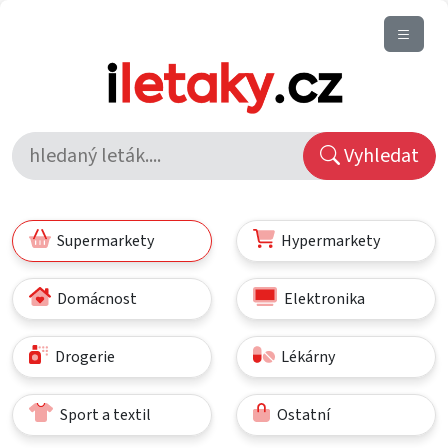
Vyhledat
Supermarkety
Hypermarkety
Domácnost
Elektronika
Drogerie
Lékárny
Sport a textil
Ostatní