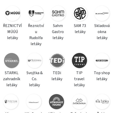
ŘEZNICTVÍ
Řeznictví
Sahm
SAM 73
Skladová
MÚÚÚ
u
Gastro
letáky
okna
letáky
Rudolfa
letáky
letáky
letáky
STARKL
Svojtka &
TEDi
TIP
Top shop
zahradník
Co.
letáky
travel
letáky
letáky
letáky
letáky