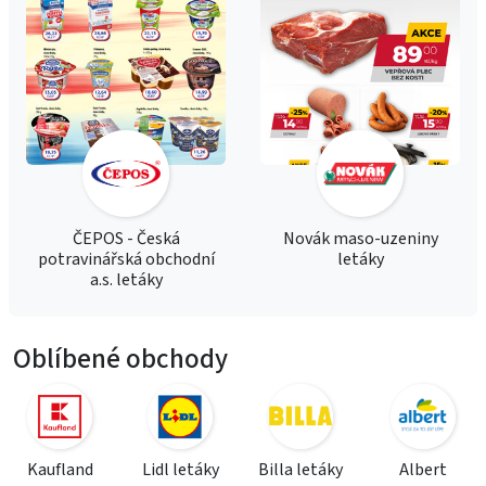
ČEPOS - Česká
Novák maso-uzeniny
potravinářská obchodní
letáky
a.s. letáky
Oblíbené obchody
Kaufland
Lidl letáky
Billa letáky
Albert