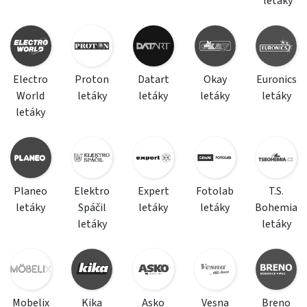
letáky
Electro
Proton
Datart
Okay
Euronics
World
letáky
letáky
letáky
letáky
letáky
Planeo
Elektro
Expert
Fotolab
T.S.
letáky
Spáčil
letáky
letáky
Bohemia
letáky
letáky
Mobelix
Kika
Asko
Vesna
Breno