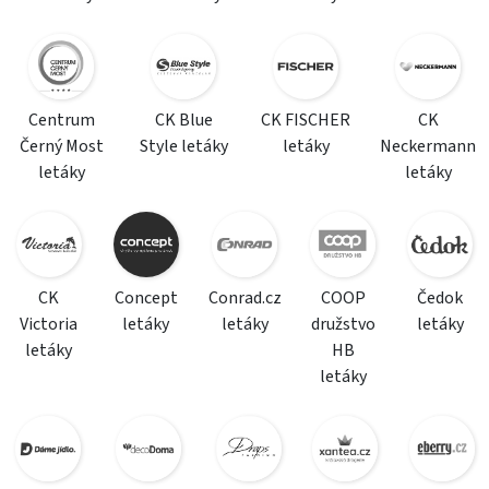
Centrum
CK Blue
CK FISCHER
CK
Černý Most
Style letáky
letáky
Neckermann
letáky
letáky
CK
Concept
Conrad.cz
COOP
Čedok
Victoria
letáky
letáky
družstvo
letáky
letáky
HB
letáky