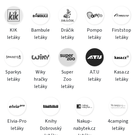
KIK
Bambule
Dráčik
Pompo
Firststop
letáky
letáky
letáky
letáky
letáky
Sparkys
Wiky
Super
A.T.U
Kasa.cz
letáky
hračky
Zoo
letáky
letáky
letáky
letáky
Elvia-Pro
Knihy
Nakup-
4camping
letáky
Dobrovský
nabytek.cz
letáky