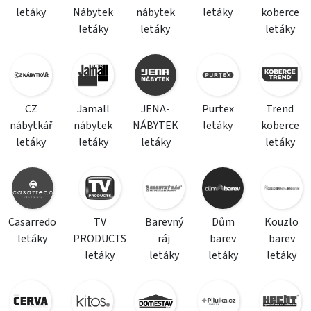
letáky
Nábytek
nábytek
letáky
koberce
letáky
letáky
letáky
CZ
Jamall
JENA-
Purtex
Trend
nábytkář
nábytek
NÁBYTEK
letáky
koberce
letáky
letáky
letáky
letáky
Casarredo
TV
Barevný
Dům
Kouzlo
letáky
PRODUCTS
ráj
barev
barev
letáky
letáky
letáky
letáky