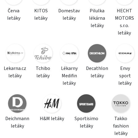
Červa
KITOS
Domestav
Pilulka
HECHT
letáky
letáky
letáky
lékárna
MOTORS
letáky
s.r.o.
letáky
Lekarna.cz
Tchibo
Lékarny
Decathlon
Envy
letáky
letáky
Medifin
letáky
sport
letáky
letáky
Deichmann
H&M letáky
Sportisimo
Takko
letáky
letáky
fashion
letáky