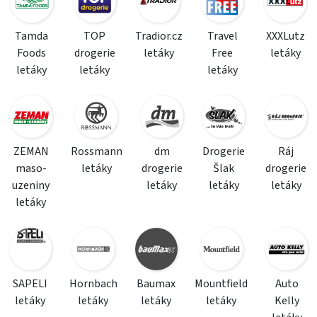
Tamda
TOP
Tradior.cz
Travel
XXXLutz
Foods
drogerie
letáky
Free
letáky
letáky
letáky
letáky
ZEMAN
Rossmann
dm
Drogerie
Ráj
maso-
letáky
drogerie
Šlak
drogerie
uzeniny
letáky
letáky
letáky
letáky
SAPELI
Hornbach
Baumax
Mountfield
Auto
letáky
letáky
letáky
letáky
Kelly