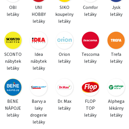
OBI
UNI
SIKO
Comfor
Jysk
letáky
HOBBY
koupelny
letáky
letáky
letáky
letáky
SCONTO
Idea
Orion
Tescoma
Trefa
nábytek
nábytek
letáky
letáky
letáky
letáky
letáky
BENE
Barvy a
Dr. Max
FLOP
Alphega
NÁPOJE
laky
letáky
TOP
lékárny
letáky
drogerie
letáky
letáky
letáky