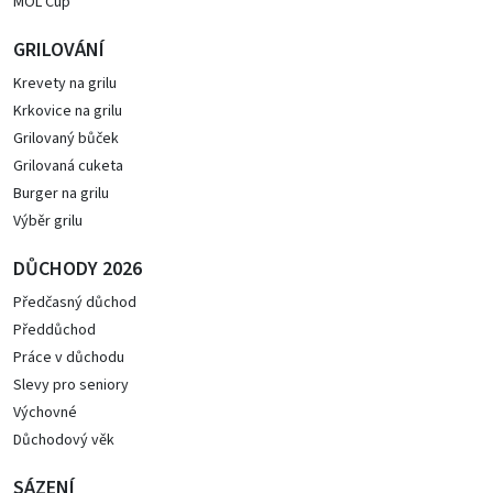
MOL Cup
GRILOVÁNÍ
Krevety na grilu
Krkovice na grilu
Grilovaný bůček
Grilovaná cuketa
Burger na grilu
Výběr grilu
DŮCHODY 2026
Předčasný důchod
Předdůchod
Práce v důchodu
Slevy pro seniory
Výchovné
Důchodový věk
SÁZENÍ