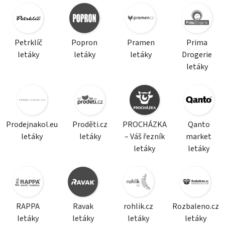
Petrklíč
Popron
Pramen
Prima
letáky
letáky
letáky
Drogerie
letáky
Prodejnakol.eu
Proděti.cz
PROCHÁZKA
Qanto
letáky
letáky
– Váš řezník
market
letáky
letáky
RAPPA
Ravak
rohlik.cz
Rozbaleno.cz
letáky
letáky
letáky
letáky