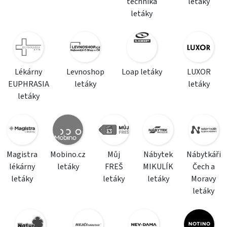
technika
letáky
letáky
Lékárny
Levnoshop
Loap letáky
LUXOR
EUPHRASIA
letáky
letáky
letáky
Magistra
Mobino.cz
Můj
Nábytek
Nábytkáři
lékárny
letáky
FREŠ
MIKULÍK
Čech a
letáky
letáky
letáky
Moravy
letáky