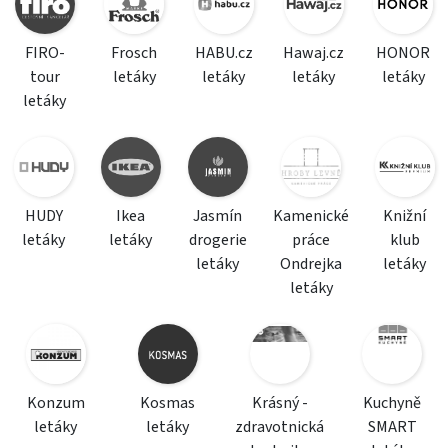
FIRO-
Frosch
HABU.cz
Hawaj.cz
HONOR
tour
letáky
letáky
letáky
letáky
letáky
HUDY
Ikea
Jasmín
Kamenické
Knižní
letáky
letáky
drogerie
práce
klub
letáky
Ondrejka
letáky
letáky
Konzum
Kosmas
Krásný -
Kuchyně
letáky
letáky
zdravotnická
SMART