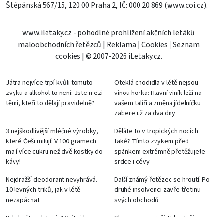
Štěpánská 567/15, 120 00 Praha 2, IČ: 000 20 869 (
www.coi.cz
).
www.iletaky.cz - pohodlné prohlížení akčních letáků
maloobchodních řetězců
|
Reklama
|
Cookies
|
Seznam
cookies
|
© 2007-2026 iLetaky.cz.
Játra nejvíce trpí kvůli tomuto
Oteklá chodidla v létě nejsou
zvyku a alkohol to není: Jste mezi
vinou horka: Hlavní viník leží na
těmi, kteří to dělají pravidelně?
vašem talíři a změna jídelníčku
zabere už za dva dny
3 nejškodlivější mléčné výrobky,
Děláte to v tropických nocích
které Češi milují: V 100 gramech
také? Tímto zvykem před
mají více cukru než dvě kostky do
spánkem extrémně přetěžujete
kávy!
srdce i cévy
Nejdražší deodorant nevyhrává.
Další známý řetězec se hroutí. Po
10 levných triků, jak v létě
druhé insolvenci zavře třetinu
nezapáchat
svých obchodů