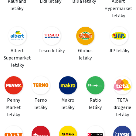
Kaufland
Lidl letáky
Billa letáky
Albert
letáky
Hypermarket
letáky
Albert
Tesco letáky
Globus
JIP letáky
Supermarket
letáky
letáky
Penny
Terno
Makro
Ratio
TETA
Market
letáky
letáky
letáky
drogerie
letáky
letáky