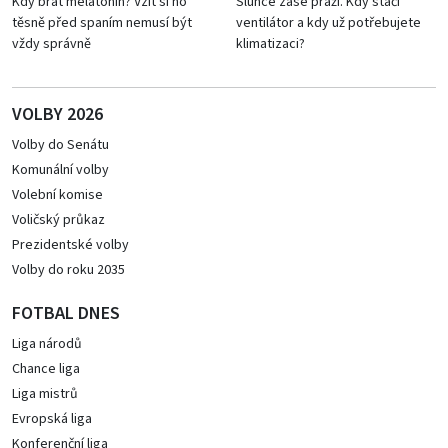
Kdy brát melatonin? Vzít si ho
Slunce zase praží. Kdy stačí
těsně před spaním nemusí být
ventilátor a kdy už potřebujete
vždy správně
klimatizaci?
VOLBY 2026
Volby do Senátu
Komunální volby
Volební komise
Voličský průkaz
Prezidentské volby
Volby do roku 2035
FOTBAL DNES
Liga národů
Chance liga
Liga mistrů
Evropská liga
Konferenční liga