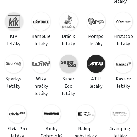
letáky
KIK
Bambule
Dráčik
Pompo
Firststop
letáky
letáky
letáky
letáky
letáky
Sparkys
Wiky
Super
A.T.U
Kasa.cz
letáky
hračky
Zoo
letáky
letáky
letáky
letáky
Elvia-Pro
Knihy
Nakup-
4camping
letáky
Dobrovský
nabytek.cz
letáky