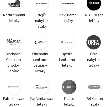
Naturprodukt
Nejči
Nev-Dama
NOTINO.cz
letáky
nábytek
letáky
letáky
letáky
Obchodní
Obchodní
Optika
Orfa
Centrum
centrum
Lentiamo
nábytek
Chodov
Letňany
letáky
letáky
letáky
letáky
Palmknihy.cz
Parfemland.cz
Pepco
Pet Center
letáky
letáky
letáky
letáky