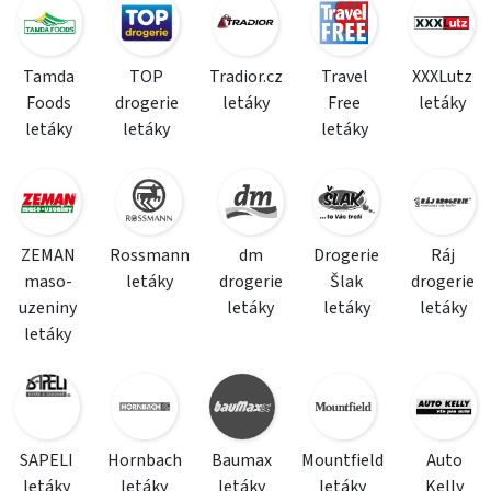
Tamda
TOP
Tradior.cz
Travel
XXXLutz
Foods
drogerie
letáky
Free
letáky
letáky
letáky
letáky
ZEMAN
Rossmann
dm
Drogerie
Ráj
maso-
letáky
drogerie
Šlak
drogerie
uzeniny
letáky
letáky
letáky
letáky
SAPELI
Hornbach
Baumax
Mountfield
Auto
letáky
letáky
letáky
letáky
Kelly