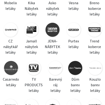
Mobelix
Kika
Asko
Vesna
Breno
letáky
Nábytek
nábytek
letáky
koberce
letáky
letáky
letáky
CZ
Jamall
JENA-
Purtex
Trend
nábytkář
nábytek
NÁBYTEK
letáky
koberce
letáky
letáky
letáky
letáky
Casarredo
TV
Barevný
Dům
Kouzlo
letáky
PRODUCTS
ráj
barev
barev
letáky
letáky
letáky
letáky