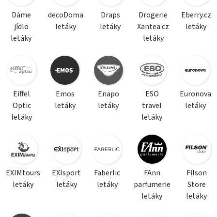
Dáme
decoDoma
Draps
Drogerie
Eberry.cz
jídlo
letáky
letáky
Xantea.cz
letáky
letáky
letáky
Eiffel
Emos
Enapo
ESO
Euronova
Optic
letáky
letáky
travel
letáky
letáky
letáky
EXIMtours
EXIsport
Faberlic
FAnn
Filson
letáky
letáky
letáky
parfumerie
Store
letáky
letáky