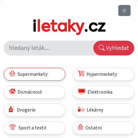
Vyhledat
Supermarkety
Hypermarkety
Domácnost
Elektronika
Drogerie
Lékárny
Sport a textil
Ostatní