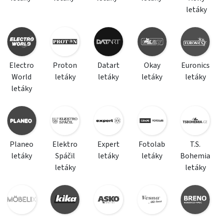
letáky
Electro
Proton
Datart
Okay
Euronics
World
letáky
letáky
letáky
letáky
letáky
Planeo
Elektro
Expert
Fotolab
T.S.
letáky
Spáčil
letáky
letáky
Bohemia
letáky
letáky