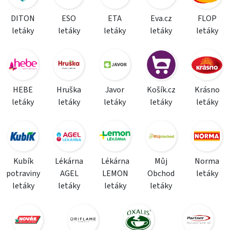
DITON
ESO
ETA
Eva.cz
FLOP
letáky
letáky
letáky
letáky
letáky
HEBE
Hruška
Javor
Košík.cz
Krásno
letáky
letáky
letáky
letáky
letáky
Kubík
Lékárna
Lékárna
Můj
Norma
potraviny
AGEL
LEMON
Obchod
letáky
letáky
letáky
letáky
letáky