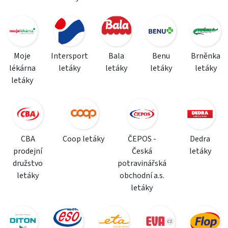
Moje
Intersport
Bala
Benu
Brněnka
lékárna
letáky
letáky
letáky
letáky
letáky
CBA
Coop letáky
ČEPOS -
Dedra
prodejní
Česká
letáky
družstvo
potravinářská
letáky
obchodní a.s.
letáky