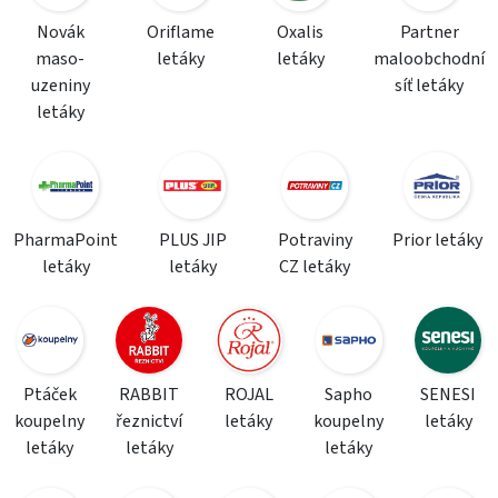
Novák
Oriflame
Oxalis
Partner
maso-
letáky
letáky
maloobchodní
uzeniny
síť letáky
letáky
PharmaPoint
PLUS JIP
Potraviny
Prior letáky
letáky
letáky
CZ letáky
Ptáček
RABBIT
ROJAL
Sapho
SENESI
koupelny
řeznictví
letáky
koupelny
letáky
letáky
letáky
letáky