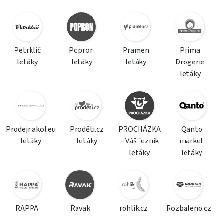
Petrklíč
Popron
Pramen
Prima
letáky
letáky
letáky
Drogerie
letáky
Prodejnakol.eu
Proděti.cz
PROCHÁZKA
Qanto
letáky
letáky
– Váš řezník
market
letáky
letáky
RAPPA
Ravak
rohlik.cz
Rozbaleno.cz