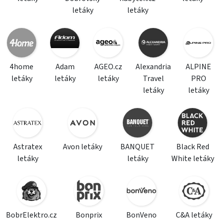
letáky
letáky
4home
Adam
AGEO.cz
Alexandria
ALPINE
letáky
letáky
letáky
Travel
PRO
letáky
letáky
Astratex
Avon letáky
BANQUET
Black Red
letáky
letáky
White letáky
BobrElektro.cz
Bonprix
BonVeno
C&A letáky