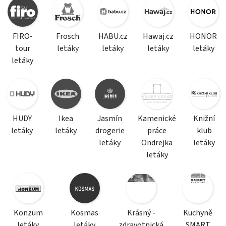
FIRO-
Frosch
HABU.cz
Hawaj.cz
HONOR
tour
letáky
letáky
letáky
letáky
letáky
HUDY
Ikea
Jasmín
Kamenické
Knižní
letáky
letáky
drogerie
práce
klub
letáky
Ondrejka
letáky
letáky
Konzum
Kosmas
Krásný -
Kuchyně
letáky
letáky
zdravotnická
SMART