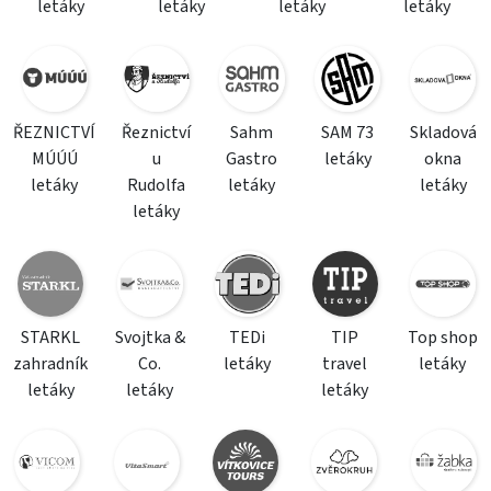
letáky
letáky
letáky
letáky
ŘEZNICTVÍ
Řeznictví
Sahm
SAM 73
Skladová
MÚÚÚ
u
Gastro
letáky
okna
letáky
Rudolfa
letáky
letáky
letáky
STARKL
Svojtka &
TEDi
TIP
Top shop
zahradník
Co.
letáky
travel
letáky
letáky
letáky
letáky