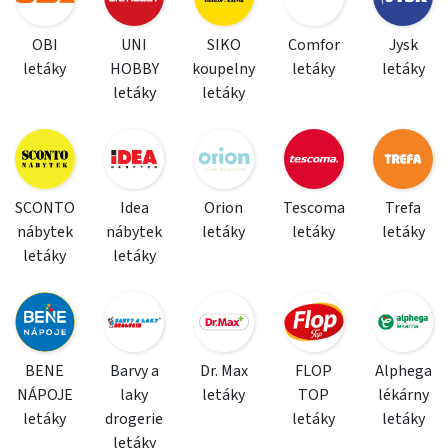
OBI
UNI
SIKO
Comfor
Jysk
letáky
HOBBY
koupelny
letáky
letáky
letáky
letáky
SCONTO
Idea
Orion
Tescoma
Trefa
nábytek
nábytek
letáky
letáky
letáky
letáky
letáky
BENE
Barvy a
Dr. Max
FLOP
Alphega
NÁPOJE
laky
letáky
TOP
lékárny
letáky
drogerie
letáky
letáky
letáky