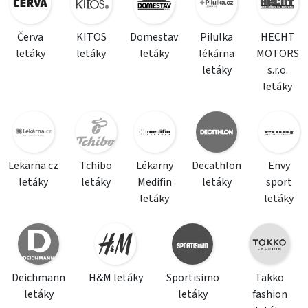
Červa
KITOS
Domestav
Pilulka
HECHT
letáky
letáky
letáky
lékárna
MOTORS
letáky
s.r.o.
letáky
Lekarna.cz
Tchibo
Lékarny
Decathlon
Envy
letáky
letáky
Medifin
letáky
sport
letáky
letáky
Deichmann
H&M letáky
Sportisimo
Takko
letáky
letáky
fashion