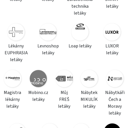
technika
letáky
letáky
Lékárny
Levnoshop
Loap letáky
LUXOR
EUPHRASIA
letáky
letáky
letáky
Magistra
Mobino.cz
Můj
Nábytek
Nábytkáři
lékárny
letáky
FREŠ
MIKULÍK
Čech a
letáky
letáky
letáky
Moravy
letáky