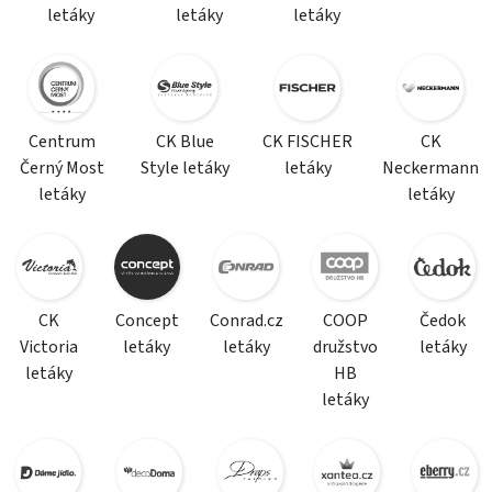
letáky
letáky
letáky
Centrum
CK Blue
CK FISCHER
CK
Černý Most
Style letáky
letáky
Neckermann
letáky
letáky
CK
Concept
Conrad.cz
COOP
Čedok
Victoria
letáky
letáky
družstvo
letáky
letáky
HB
letáky