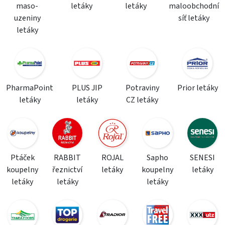
maso-
letáky
letáky
maloobchodní
uzeniny
síť letáky
letáky
PharmaPoint
PLUS JIP
Potraviny
Prior letáky
letáky
letáky
CZ letáky
Ptáček
RABBIT
ROJAL
Sapho
SENESI
koupelny
řeznictví
letáky
koupelny
letáky
letáky
letáky
letáky