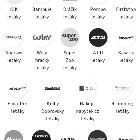
KIK
Bambule
Dráčik
Pompo
Firststop
letáky
letáky
letáky
letáky
letáky
Sparkys
Wiky
Super
A.T.U
Kasa.cz
letáky
hračky
Zoo
letáky
letáky
letáky
letáky
Elvia-Pro
Knihy
Nakup-
4camping
letáky
Dobrovský
nabytek.cz
letáky
letáky
letáky