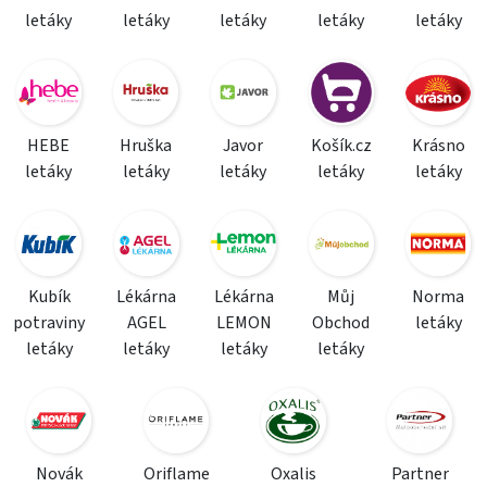
letáky
letáky
letáky
letáky
letáky
HEBE
Hruška
Javor
Košík.cz
Krásno
letáky
letáky
letáky
letáky
letáky
Kubík
Lékárna
Lékárna
Můj
Norma
potraviny
AGEL
LEMON
Obchod
letáky
letáky
letáky
letáky
letáky
Novák
Oriflame
Oxalis
Partner