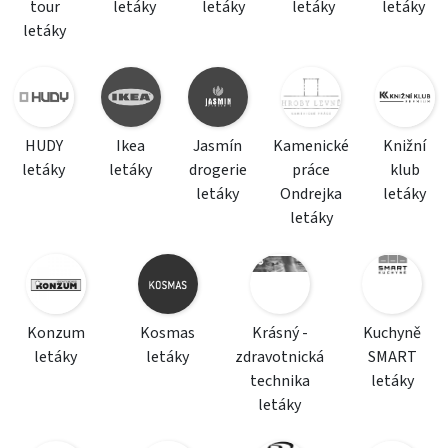
tour
letáky
letáky
letáky
letáky
letáky
HUDY
Ikea
Jasmín
Kamenické
Knižní
letáky
letáky
drogerie
práce
klub
letáky
Ondrejka
letáky
letáky
Konzum
Kosmas
Krásný -
Kuchyně
letáky
letáky
zdravotnická
SMART
technika
letáky
letáky