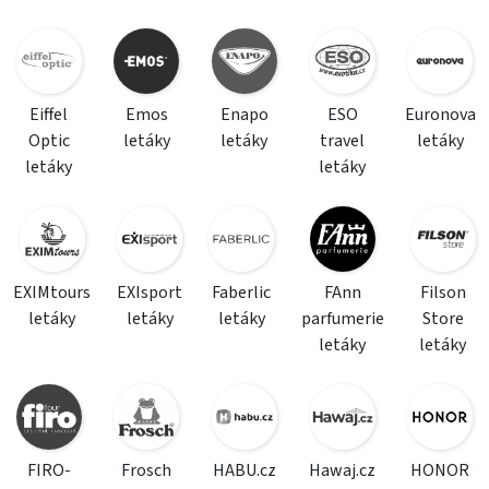
Eiffel
Emos
Enapo
ESO
Euronova
Optic
letáky
letáky
travel
letáky
letáky
letáky
EXIMtours
EXIsport
Faberlic
FAnn
Filson
letáky
letáky
letáky
parfumerie
Store
letáky
letáky
FIRO-
Frosch
HABU.cz
Hawaj.cz
HONOR