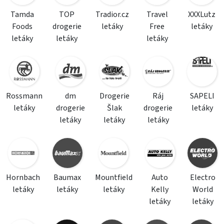
Tamda
TOP
Tradior.cz
Travel
XXXLutz
Foods
drogerie
letáky
Free
letáky
letáky
letáky
letáky
Rossmann
dm
Drogerie
Ráj
SAPELI
letáky
drogerie
Šlak
drogerie
letáky
letáky
letáky
letáky
Hornbach
Baumax
Mountfield
Auto
Electro
letáky
letáky
letáky
Kelly
World
letáky
letáky