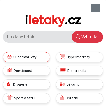
Vyhledat
Supermarkety
Hypermarkety
Domácnost
Elektronika
Drogerie
Lékárny
Sport a textil
Ostatní