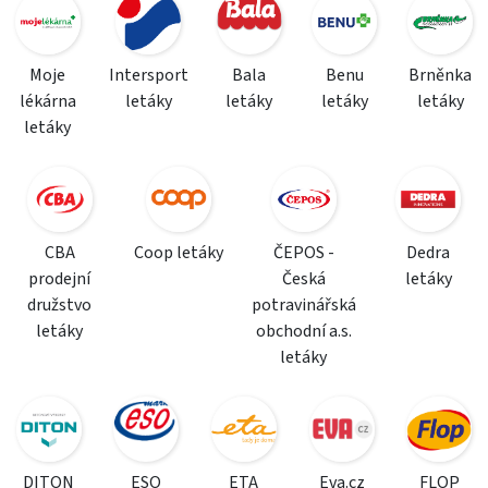
Moje
Intersport
Bala
Benu
Brněnka
lékárna
letáky
letáky
letáky
letáky
letáky
CBA
Coop letáky
ČEPOS -
Dedra
prodejní
Česká
letáky
družstvo
potravinářská
letáky
obchodní a.s.
letáky
DITON
ESO
ETA
Eva.cz
FLOP