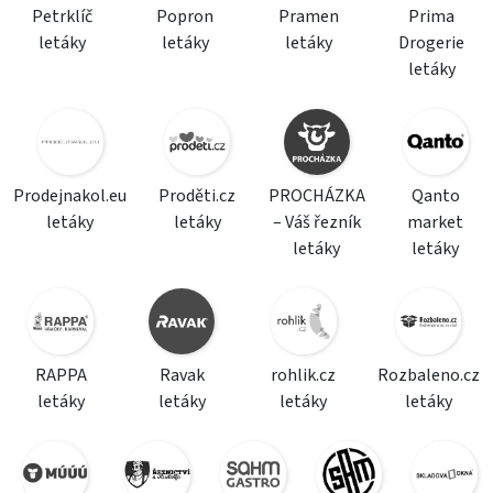
Petrklíč
Popron
Pramen
Prima
letáky
letáky
letáky
Drogerie
letáky
Prodejnakol.eu
Proděti.cz
PROCHÁZKA
Qanto
letáky
letáky
– Váš řezník
market
letáky
letáky
RAPPA
Ravak
rohlik.cz
Rozbaleno.cz
letáky
letáky
letáky
letáky