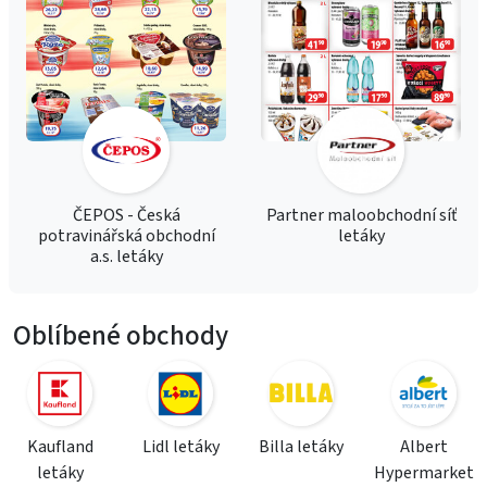
ČEPOS - Česká
Partner maloobchodní síť
potravinářská obchodní
letáky
a.s. letáky
Oblíbené obchody
Kaufland
Lidl letáky
Billa letáky
Albert
letáky
Hypermarket