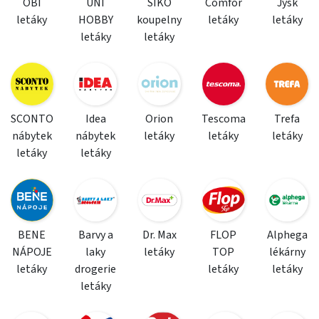
OBI
UNI
SIKO
Comfor
Jysk
letáky
HOBBY
koupelny
letáky
letáky
letáky
letáky
SCONTO
Idea
Orion
Tescoma
Trefa
nábytek
nábytek
letáky
letáky
letáky
letáky
letáky
BENE
Barvy a
Dr. Max
FLOP
Alphega
NÁPOJE
laky
letáky
TOP
lékárny
letáky
drogerie
letáky
letáky
letáky