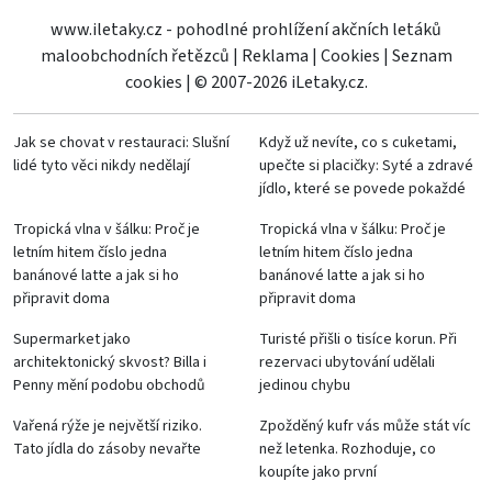
www.iletaky.cz - pohodlné prohlížení akčních letáků
maloobchodních řetězců
|
Reklama
|
Cookies
|
Seznam
cookies
|
© 2007-2026 iLetaky.cz.
Jak se chovat v restauraci: Slušní
Když už nevíte, co s cuketami,
lidé tyto věci nikdy nedělají
upečte si placičky: Syté a zdravé
jídlo, které se povede pokaždé
Tropická vlna v šálku: Proč je
Tropická vlna v šálku: Proč je
letním hitem číslo jedna
letním hitem číslo jedna
banánové latte a jak si ho
banánové latte a jak si ho
připravit doma
připravit doma
Supermarket jako
Turisté přišli o tisíce korun. Při
architektonický skvost? Billa i
rezervaci ubytování udělali
Penny mění podobu obchodů
jedinou chybu
Vařená rýže je největší riziko.
Zpožděný kufr vás může stát víc
Tato jídla do zásoby nevařte
než letenka. Rozhoduje, co
koupíte jako první