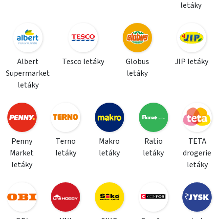
letáky
Albert
Tesco letáky
Globus
JIP letáky
Supermarket
letáky
letáky
Penny
Terno
Makro
Ratio
TETA
Market
letáky
letáky
letáky
drogerie
letáky
letáky