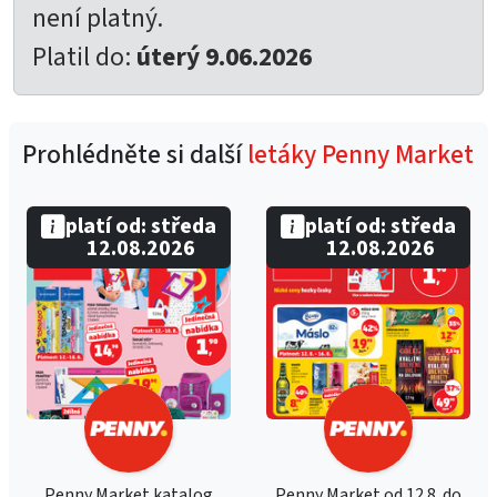
není platný.
Platil do:
úterý 9.06.2026
Prohlédněte si další
letáky Penny Market
platí od: středa
platí od: středa
12.08.2026
12.08.2026
Penny Market katalog
Penny Market od 12.8. do