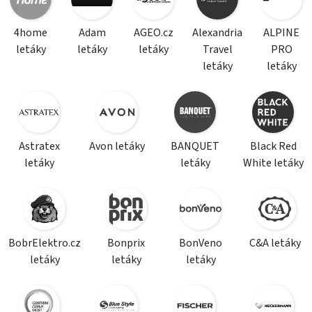
4home
Adam
AGEO.cz
Alexandria
ALPINE
letáky
letáky
letáky
Travel
PRO
letáky
letáky
Astratex
Avon letáky
BANQUET
Black Red
letáky
letáky
White letáky
BobrElektro.cz
Bonprix
BonVeno
C&A letáky
letáky
letáky
letáky