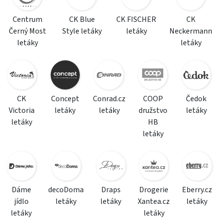
Centrum
CK Blue
CK FISCHER
CK
Černý Most
Style letáky
letáky
Neckermann
letáky
letáky
CK
Concept
Conrad.cz
COOP
Čedok
Victoria
letáky
letáky
družstvo
letáky
letáky
HB
letáky
Dáme
decoDoma
Draps
Drogerie
Eberry.cz
jídlo
letáky
letáky
Xantea.cz
letáky
letáky
letáky