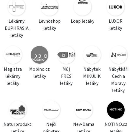
Lékárny
Levnoshop
Loap letáky
LUXOR
EUPHRASIA
letáky
letáky
letáky
Magistra
Mobino.cz
Můj
Nábytek
Nábytkáři
lékárny
letáky
FREŠ
MIKULÍK
Čech a
letáky
letáky
letáky
Moravy
letáky
Naturprodukt
Nejči
Nev-Dama
NOTINO.cz
letáky
nábytek
letáky
letáky