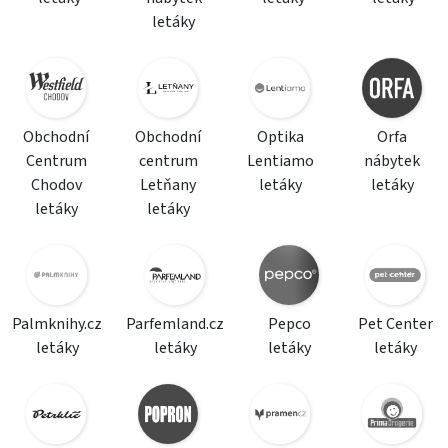
letáky
Obchodní
Obchodní
Optika
Orfa
Centrum
centrum
Lentiamo
nábytek
Chodov
Letňany
letáky
letáky
letáky
letáky
Palmknihy.cz
Parfemland.cz
Pepco
Pet Center
letáky
letáky
letáky
letáky