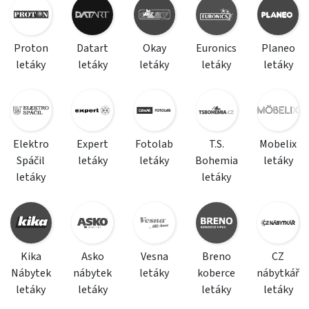
Proton
Datart
Okay
Euronics
Planeo
letáky
letáky
letáky
letáky
letáky
Elektro
Expert
Fotolab
T.S.
Mobelix
Spáčil
letáky
letáky
Bohemia
letáky
letáky
letáky
Kika
Asko
Vesna
Breno
CZ
Nábytek
nábytek
letáky
koberce
nábytkář
letáky
letáky
letáky
letáky