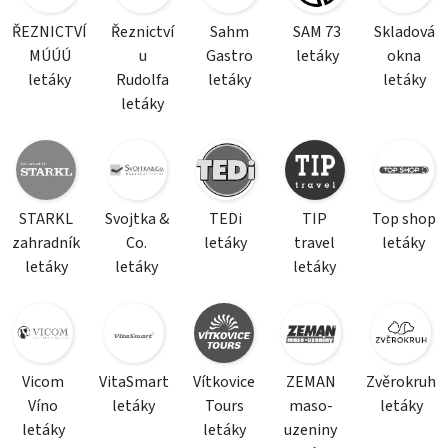
ŘEZNICTVÍ
Řeznictví
Sahm
SAM 73
Skladová
MÚÚÚ
u
Gastro
letáky
okna
letáky
Rudolfa
letáky
letáky
letáky
STARKL
Svojtka &
TEDi
TIP
Top shop
zahradník
Co.
letáky
travel
letáky
letáky
letáky
letáky
Vicom
VitaSmart
Vítkovice
ZEMAN
Zvěrokruh
Víno
letáky
Tours
maso-
letáky
letáky
letáky
uzeniny