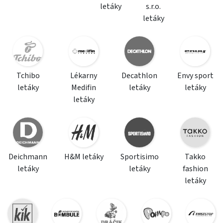
letáky
s.r.o.
letáky
Tchibo
Lékarny
Decathlon
Envy sport
letáky
Medifin
letáky
letáky
letáky
Deichmann
H&M letáky
Sportisimo
Takko
letáky
letáky
fashion
letáky