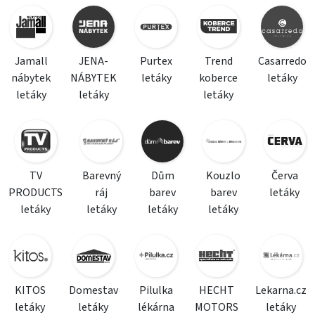
Jamall
JENA-
Purtex
Trend
Casarredo
nábytek
NÁBYTEK
letáky
koberce
letáky
letáky
letáky
letáky
TV
Barevný
Dům
Kouzlo
Červa
PRODUCTS
ráj
barev
barev
letáky
letáky
letáky
letáky
letáky
KITOS
Domestav
Pilulka
HECHT
Lekarna.cz
letáky
letáky
lékárna
MOTORS
letáky