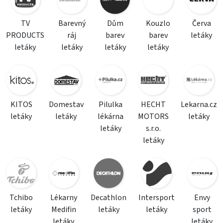
TV
Barevný
Dům
Kouzlo
Červa
PRODUCTS
ráj
barev
barev
letáky
letáky
letáky
letáky
letáky
KITOS
Domestav
Pilulka
HECHT
Lekarna.cz
letáky
letáky
lékárna
MOTORS
letáky
letáky
s.r.o.
letáky
Tchibo
Lékarny
Decathlon
Intersport
Envy
letáky
Medifin
letáky
letáky
sport
letáky
letáky