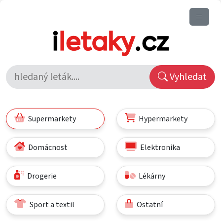
Vyhledat
Supermarkety
Hypermarkety
Domácnost
Elektronika
Drogerie
Lékárny
Sport a textil
Ostatní