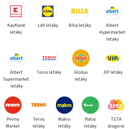
Kaufland
Lidl letáky
Billa letáky
Albert
letáky
Hypermarket
letáky
Albert
Tesco letáky
Globus
JIP letáky
Supermarket
letáky
letáky
Penny
Terno
Makro
Ratio
TETA
Market
letáky
letáky
letáky
drogerie