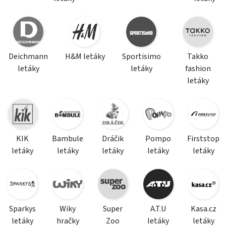
Deichmann
H&M letáky
Sportisimo
Takko
letáky
letáky
fashion
letáky
KIK
Bambule
Dráčik
Pompo
Firststop
letáky
letáky
letáky
letáky
letáky
Sparkys
Wiky
Super
A.T.U
Kasa.cz
letáky
hračky
Zoo
letáky
letáky