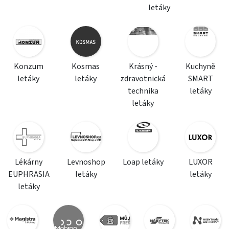
letáky
Konzum
Kosmas
Krásný -
Kuchyně
letáky
letáky
zdravotnická
SMART
technika
letáky
letáky
Lékárny
Levnoshop
Loap letáky
LUXOR
EUPHRASIA
letáky
letáky
letáky