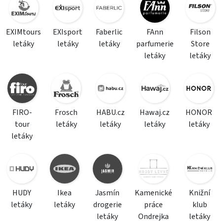
EXIMtours
EXIsport
Faberlic
FAnn
Filson
letáky
letáky
letáky
parfumerie
Store
letáky
letáky
FIRO-
Frosch
HABU.cz
Hawaj.cz
HONOR
tour
letáky
letáky
letáky
letáky
letáky
HUDY
Ikea
Jasmín
Kamenické
Knižní
letáky
letáky
drogerie
práce
klub
letáky
Ondrejka
letáky