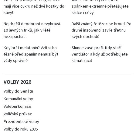
které Češi milují: V 100 gramech
také? Tímto zvykem před
mají více cukru než dvě kostky do
spánkem extrémně přetěžujete
kávy!
srdce i cévy
Nejdražší deodorant nevyhrává.
Další známý řetězec se hroutí. Po
10 levných triků, jak v létě
druhé insolvenci zavře třetinu
nezapáchat
svých obchodů
Kdy brát melatonin? Vzít si ho
Slunce zase praží. Kdy stačí
těsně před spaním nemusí být
ventilátor a kdy už potřebujete
vždy správně
klimatizaci?
VOLBY 2026
Volby do Senátu
Komunální volby
Volební komise
Voličský průkaz
Prezidentské volby
Volby do roku 2035