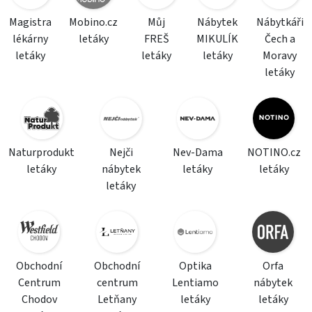
Magistra
Mobino.cz
Můj
Nábytek
Nábytkáři
lékárny
letáky
FREŠ
MIKULÍK
Čech a
letáky
letáky
letáky
Moravy
letáky
Naturprodukt
Nejči
Nev-Dama
NOTINO.cz
letáky
nábytek
letáky
letáky
letáky
Obchodní
Obchodní
Optika
Orfa
Centrum
centrum
Lentiamo
nábytek
Chodov
Letňany
letáky
letáky