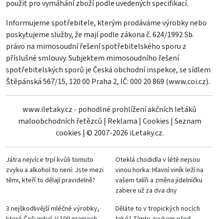
použit pro vymáhání zboží podle uvedených specifikací.
Informujeme spotřebitele, kterým prodáváme výrobky nebo
poskytujeme služby, že mají podle zákona č. 624/1992 Sb.
právo na mimosoudní řešení spotřebitelského sporu z
příslušné smlouvy. Subjektem mimosoudního řešení
spotřebitelských sporů je Česká obchodní inspekce, se sídlem
Štěpánská 567/15, 120 00 Praha 2, IČ: 000 20 869 (
www.coi.cz
).
www.iletaky.cz - pohodlné prohlížení akčních letáků
maloobchodních řetězců
|
Reklama
|
Cookies
|
Seznam
cookies
|
© 2007-2026 iLetaky.cz.
Játra nejvíce trpí kvůli tomuto
Oteklá chodidla v létě nejsou
zvyku a alkohol to není: Jste mezi
vinou horka: Hlavní viník leží na
těmi, kteří to dělají pravidelně?
vašem talíři a změna jídelníčku
zabere už za dva dny
3 nejškodlivější mléčné výrobky,
Děláte to v tropických nocích