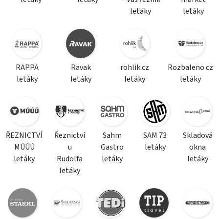
letáky
letáky
RAPPA
Ravak
rohlik.cz
Rozbaleno.cz
letáky
letáky
letáky
letáky
ŘEZNICTVÍ
Řeznictví
Sahm
SAM 73
Skladová
MÚÚÚ
u
Gastro
letáky
okna
letáky
Rudolfa
letáky
letáky
letáky