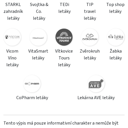
STARKL
Svojtka &
TEDi
TIP
Top shop
zahradník
Co.
letáky
travel
letáky
letáky
letáky
letáky
Vicom
VitaSmart
Vítkovice
Zvěrokruh
Žabka
Víno
letáky
Tours
letáky
letáky
letáky
letáky
CoPharm letáky
Lekárna AVE letáky
Tento výpis má pouze informativní charakter a nemůže být