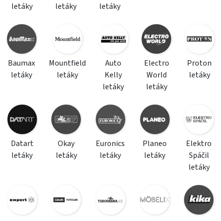
letáky
letáky
letáky
Baumax
Mountfield
Auto
Electro
Proton
letáky
letáky
Kelly
World
letáky
letáky
letáky
Datart
Okay
Euronics
Planeo
Elektro
letáky
letáky
letáky
letáky
Spáčil
letáky