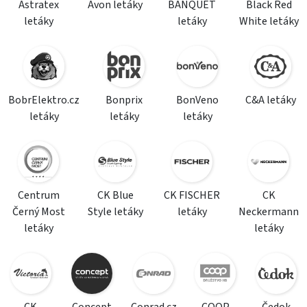
Astratex
Avon letáky
BANQUET
Black Red
letáky
letáky
White letáky
BobrElektro.cz
Bonprix
BonVeno
C&A letáky
letáky
letáky
letáky
Centrum
CK Blue
CK FISCHER
CK
Černý Most
Style letáky
letáky
Neckermann
letáky
letáky