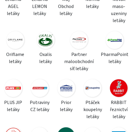
AGEL
LEMON
Obchod
letáky
maso-
letáky
letáky
letáky
uzeniny
letáky
Oriflame
Oxalis
Partner
PharmaPoint
letáky
letáky
maloobchodní
letáky
síť letáky
PLUS JIP
Potraviny
Prior
Ptáček
RABBIT
letáky
CZ letáky
letáky
koupelny
řeznictví
letáky
letáky