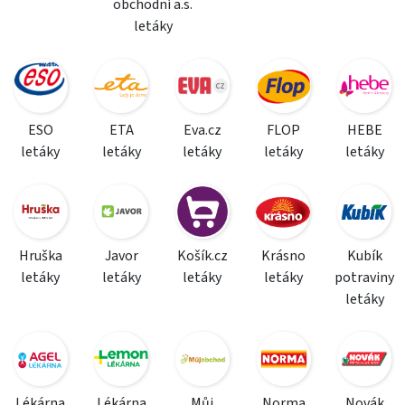
obchodní a.s.
letáky
ESO
ETA
Eva.cz
FLOP
HEBE
letáky
letáky
letáky
letáky
letáky
Hruška
Javor
Košík.cz
Krásno
Kubík
letáky
letáky
letáky
letáky
potraviny
letáky
Lékárna
Lékárna
Můj
Norma
Novák