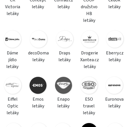
CK
Concept
Conrad.cz
COOP
Čedok
Victoria
letáky
letáky
družstvo
letáky
letáky
HB
letáky
Dáme
decoDoma
Draps
Drogerie
Eberry.cz
jídlo
letáky
letáky
Xantea.cz
letáky
letáky
letáky
Eiffel
Emos
Enapo
ESO
Euronova
Optic
letáky
letáky
travel
letáky
letáky
letáky