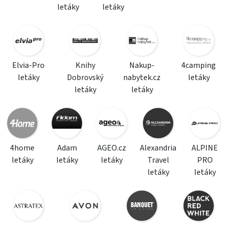
letáky
letáky
Elvia-Pro
Knihy
Nakup-
4camping
letáky
Dobrovský
nabytek.cz
letáky
letáky
letáky
4home
Adam
AGEO.cz
Alexandria
ALPINE
letáky
letáky
letáky
Travel
PRO
letáky
letáky