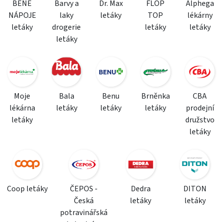
BENE
Barvy a
Dr. Max
FLOP
Alphega
NÁPOJE
laky
letáky
TOP
lékárny
letáky
drogerie
letáky
letáky
letáky
Moje
Bala
Benu
Brněnka
CBA
lékárna
letáky
letáky
letáky
prodejní
letáky
družstvo
letáky
Coop letáky
ČEPOS -
Dedra
DITON
Česká
letáky
letáky
potravinářská