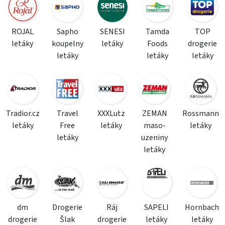
ROJAL
Sapho
SENESI
Tamda
TOP
letáky
koupelny
letáky
Foods
drogerie
letáky
letáky
letáky
Tradior.cz
Travel
XXXLutz
ZEMAN
Rossmann
letáky
Free
letáky
maso-
letáky
letáky
uzeniny
letáky
dm
Drogerie
Ráj
SAPELI
Hornbach
drogerie
Šlak
drogerie
letáky
letáky