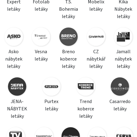
Expert
Fotolab
T.S.
Mobelix
Kika
letáky
letáky
Bohemia
letáky
Nábytek
letáky
letáky
Asko
Vesna
Breno
CZ
Jamall
nábytek
letáky
koberce
nábytkář
nábytek
letáky
letáky
letáky
letáky
JENA-
Purtex
Trend
Casarredo
NÁBYTEK
letáky
koberce
letáky
letáky
letáky