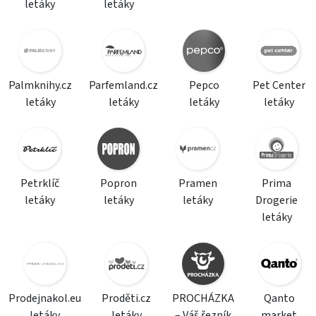
letáky
letáky
Palmknihy.cz
Parfemland.cz
Pepco
Pet Center
letáky
letáky
letáky
letáky
Petrklíč
Popron
Pramen
Prima
letáky
letáky
letáky
Drogerie
letáky
Prodejnakol.eu
Proděti.cz
PROCHÁZKA
Qanto
letáky
letáky
– Váš řezník
market