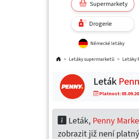
Supermarkety
Drogerie
Německé letáky
Letáky supermarketů
Letáky 
Leták
Penn
Platnost: 05.09.20
Leták,
Penny Market
zobrazit již není platný