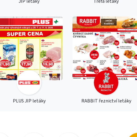
JIP letáky
Trefa letáky
PLUS JIP letáky
RABBIT řeznictví letáky