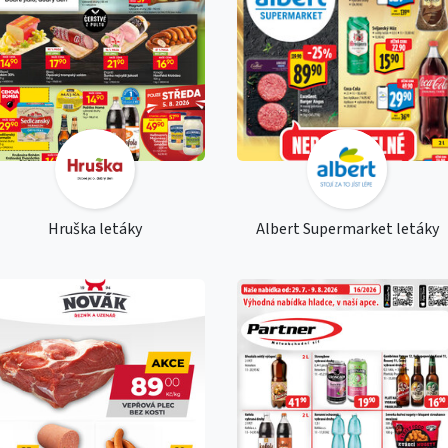
Hruška letáky
Albert Supermarket letáky