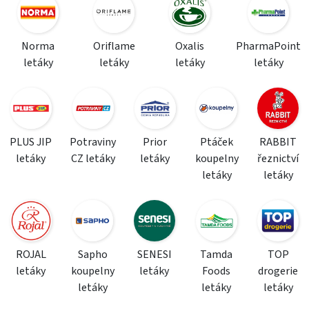
Norma
Oriflame
Oxalis
PharmaPoint
letáky
letáky
letáky
letáky
PLUS JIP
Potraviny
Prior
Ptáček
RABBIT
letáky
CZ letáky
letáky
koupelny
řeznictví
letáky
letáky
ROJAL
Sapho
SENESI
Tamda
TOP
letáky
koupelny
letáky
Foods
drogerie
letáky
letáky
letáky