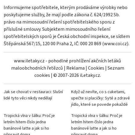
Informujeme spotřebitele, kterým prodáváme výrobky nebo
poskytujeme služby, že mají podle zákona č. 624/1992 Sb.
právo na mimosoudní řešení spotřebitelského sporu z
příslušné smlouvy. Subjektem mimosoudního řešení
spotřebitelských sporů je Česká obchodní inspekce, se sídlem
Štěpánská 567/15, 120 00 Praha 2, IČ: 000 20 869 (
www.coi.cz
).
www.iletaky.cz - pohodlné prohlížení akčních letáků
maloobchodních řetězců
|
Reklama
|
Cookies
|
Seznam
cookies
|
© 2007-2026 iLetaky.cz.
Jak se chovat v restauraci: Slušní
Když už nevíte, co s cuketami,
lidé tyto věci nikdy nedělají
upečte si placičky: Syté a zdravé
jídlo, které se povede pokaždé
Tropická vlna v šálku: Proč je
Tropická vlna v šálku: Proč je
letním hitem číslo jedna
letním hitem číslo jedna
banánové latte a jak si ho
banánové latte a jak si ho
připravit doma
připravit doma