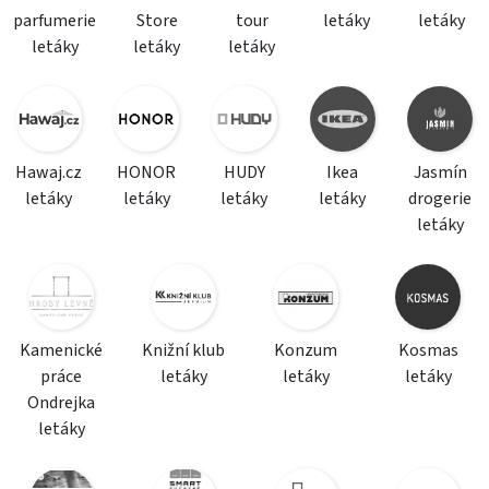
parfumerie
Store
tour
letáky
letáky
letáky
letáky
letáky
Hawaj.cz
HONOR
HUDY
Ikea
Jasmín
letáky
letáky
letáky
letáky
drogerie
letáky
Kamenické
Knižní klub
Konzum
Kosmas
práce
letáky
letáky
letáky
Ondrejka
letáky