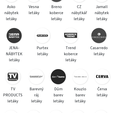
Asko
Vesna
Breno
CZ
Jamall
nábytek
letáky
koberce
nábytkář
nábytek
letáky
letáky
letáky
letáky
JENA-
Purtex
Trend
Casarredo
NÁBYTEK
letáky
koberce
letáky
letáky
letáky
TV
Barevný
Dům
Kouzlo
Červa
PRODUCTS
ráj
barev
barev
letáky
letáky
letáky
letáky
letáky