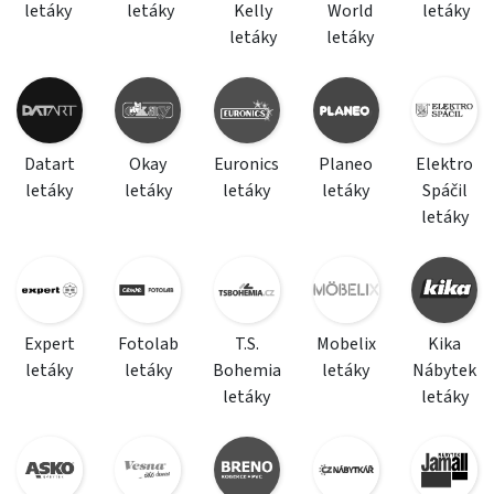
letáky
letáky
Kelly
World
letáky
letáky
letáky
Datart
Okay
Euronics
Planeo
Elektro
letáky
letáky
letáky
letáky
Spáčil
letáky
Expert
Fotolab
T.S.
Mobelix
Kika
letáky
letáky
Bohemia
letáky
Nábytek
letáky
letáky