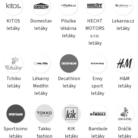
KITOS
Domestav
Pilulka
HECHT
Lekarna.cz
letáky
letáky
lékárna
MOTORS
letáky
letáky
s.r.o.
letáky
Tchibo
Lékarny
Decathlon
Envy
H&M
letáky
Medifin
letáky
sport
letáky
letáky
letáky
Sportisimo
Takko
KIK
Bambule
Dráčik
letáky
fashion
letáky
letáky
letáky