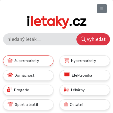
Vyhledat
Supermarkety
Hypermarkety
Domácnost
Elektronika
Drogerie
Lékárny
Sport a textil
Ostatní