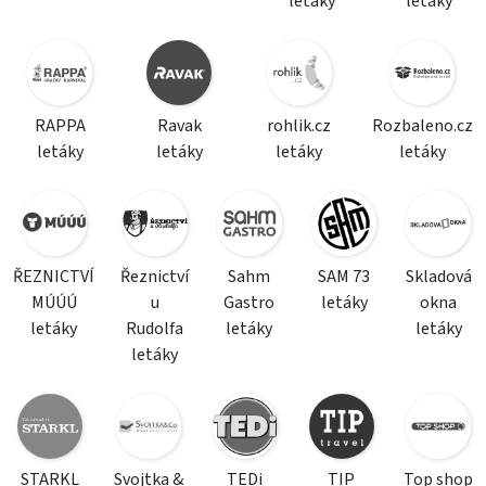
letáky
letáky
RAPPA
Ravak
rohlik.cz
Rozbaleno.cz
letáky
letáky
letáky
letáky
ŘEZNICTVÍ
Řeznictví
Sahm
SAM 73
Skladová
MÚÚÚ
u
Gastro
letáky
okna
letáky
Rudolfa
letáky
letáky
letáky
STARKL
Svojtka &
TEDi
TIP
Top shop