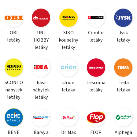
OBI
UNI
SIKO
Comfor
Jysk
letáky
HOBBY
koupelny
letáky
letáky
letáky
letáky
SCONTO
Idea
Orion
Tescoma
Trefa
nábytek
nábytek
letáky
letáky
letáky
letáky
letáky
BENE
Barvy a
Dr. Max
FLOP
Alphega