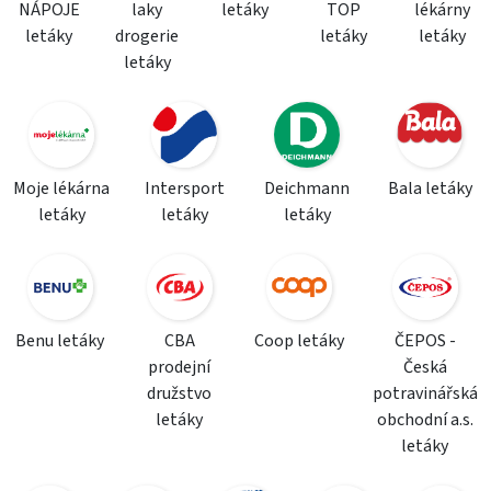
NÁPOJE
laky
letáky
TOP
lékárny
letáky
drogerie
letáky
letáky
letáky
Moje lékárna
Intersport
Deichmann
Bala letáky
letáky
letáky
letáky
Benu letáky
CBA
Coop letáky
ČEPOS -
prodejní
Česká
družstvo
potravinářská
letáky
obchodní a.s.
letáky