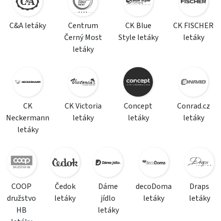
C&A letáky
Centrum
CK Blue
CK FISCHER
Černý Most
Style letáky
letáky
letáky
CK
CK Victoria
Concept
Conrad.cz
Neckermann
letáky
letáky
letáky
letáky
COOP
Čedok
Dáme
decoDoma
Draps
družstvo
letáky
jídlo
letáky
letáky
HB
letáky