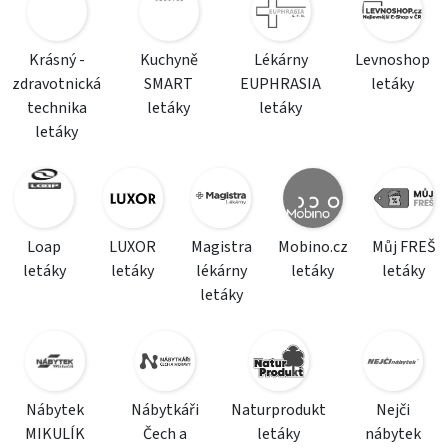
Krásný -
Kuchyně
Lékárny
Levnoshop
zdravotnická
SMART
EUPHRASIA
letáky
technika
letáky
letáky
letáky
Loap
LUXOR
Magistra
Mobino.cz
Můj FREŠ
letáky
letáky
lékárny
letáky
letáky
letáky
Nábytek
Nábytkáři
Naturprodukt
Nejči
MIKULÍK
Čech a
letáky
nábytek