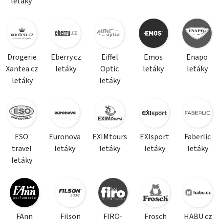
letáky
Drogerie
Eberry.cz
Eiffel
Emos
Enapo
Xantea.cz
letáky
Optic
letáky
letáky
letáky
letáky
ESO
Euronova
EXIMtours
EXIsport
Faberlic
travel
letáky
letáky
letáky
letáky
letáky
FAnn
Filson
FIRO-
Frosch
HABU.cz