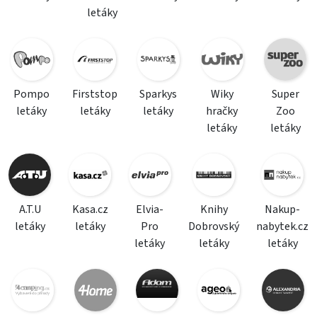
letáky
Pompo
Firststop
Sparkys
Wiky
Super
letáky
letáky
letáky
hračky
Zoo
letáky
letáky
A.T.U
Kasa.cz
Elvia-
Knihy
Nakup-
letáky
letáky
Pro
Dobrovský
nabytek.cz
letáky
letáky
letáky