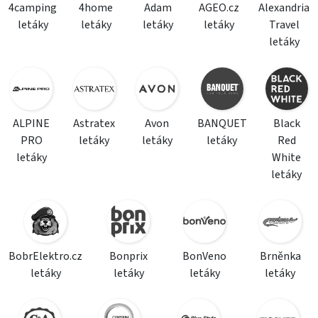
4camping
4home
Adam
AGEO.cz
Alexandria
letáky
letáky
letáky
letáky
Travel
letáky
ALPINE
Astratex
Avon
BANQUET
Black
PRO
letáky
letáky
letáky
Red
letáky
White
letáky
BobrElektro.cz
Bonprix
BonVeno
Brněnka
letáky
letáky
letáky
letáky