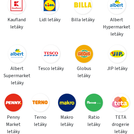
Kaufland
Lidl letáky
Billa letáky
Albert
letáky
Hypermarket
letáky
Albert
Tesco letáky
Globus
JIP letáky
Supermarket
letáky
letáky
Penny
Terno
Makro
Ratio
TETA
Market
letáky
letáky
letáky
drogerie
letáky
letáky