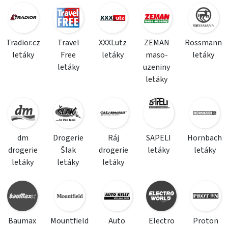
Tradior.cz
Travel
XXXLutz
ZEMAN
Rossmann
letáky
Free
letáky
maso-
letáky
letáky
uzeniny
letáky
dm
Drogerie
Ráj
SAPELI
Hornbach
drogerie
Šlak
drogerie
letáky
letáky
letáky
letáky
letáky
Baumax
Mountfield
Auto
Electro
Proton