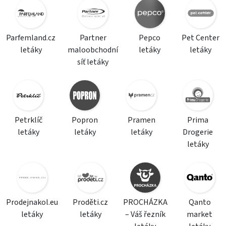
Parfemland.cz
Partner
Pepco
Pet Center
letáky
maloobchodní
letáky
letáky
síť letáky
Petrklíč
Popron
Pramen
Prima
letáky
letáky
letáky
Drogerie
letáky
Prodejnakol.eu
Proděti.cz
PROCHÁZKA
Qanto
letáky
letáky
– Váš řezník
market