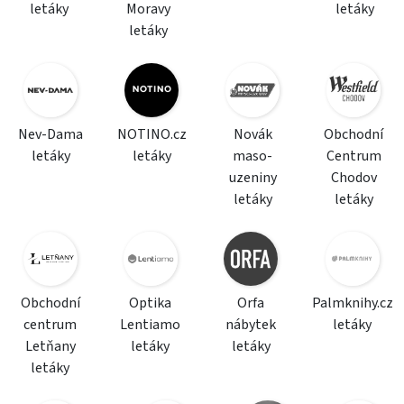
letáky
Moravy
letáky
letáky
Nev-Dama
NOTINO.cz
Novák
Obchodní
letáky
letáky
maso-
Centrum
uzeniny
Chodov
letáky
letáky
Obchodní
Optika
Orfa
Palmknihy.cz
centrum
Lentiamo
nábytek
letáky
Letňany
letáky
letáky
letáky