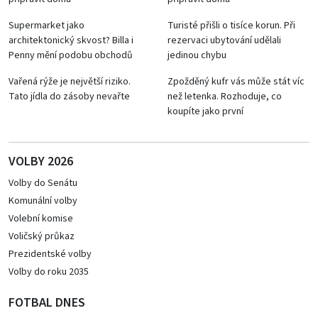
Supermarket jako
Turisté přišli o tisíce korun. Při
architektonický skvost? Billa i
rezervaci ubytování udělali
Penny mění podobu obchodů
jedinou chybu
Vařená rýže je největší riziko.
Zpožděný kufr vás může stát víc
Tato jídla do zásoby nevařte
než letenka. Rozhoduje, co
koupíte jako první
VOLBY 2026
Volby do Senátu
Komunální volby
Volební komise
Voličský průkaz
Prezidentské volby
Volby do roku 2035
FOTBAL DNES