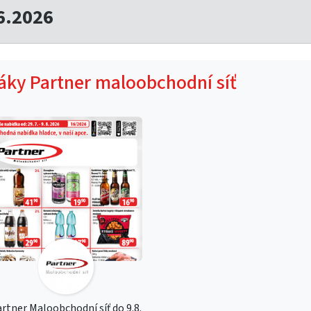
6.2026
táky Partner maloobchodní síť
rtner Maloobchodní síť do 9.8.