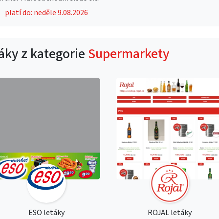
platí do: neděle 9.08.2026
táky z kategorie
Supermarkety
ESO letáky
ROJAL letáky