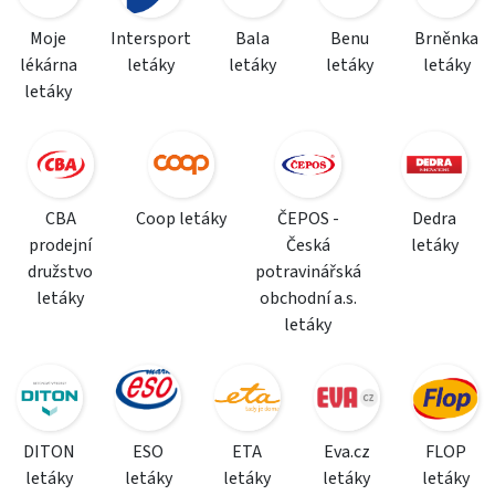
Moje
Intersport
Bala
Benu
Brněnka
lékárna
letáky
letáky
letáky
letáky
letáky
CBA
Coop letáky
ČEPOS -
Dedra
prodejní
Česká
letáky
družstvo
potravinářská
letáky
obchodní a.s.
letáky
DITON
ESO
ETA
Eva.cz
FLOP
letáky
letáky
letáky
letáky
letáky