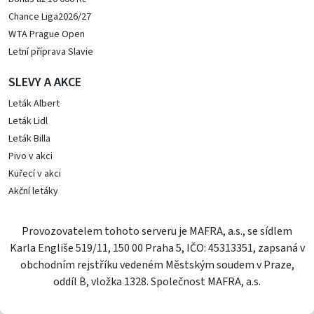
Chance Liga2026/27
WTA Prague Open
Letní příprava Slavie
SLEVY A AKCE
Leták Albert
Leták Lidl
Leták Billa
Pivo v akci
Kuřecí v akci
Akční letáky
Provozovatelem tohoto serveru je MAFRA, a.s., se sídlem
Karla Engliše 519/11, 150 00 Praha 5, IČO: 45313351, zapsaná v
obchodním rejstříku vedeném Městským soudem v Praze,
oddíl B, vložka 1328. Společnost MAFRA, a.s.