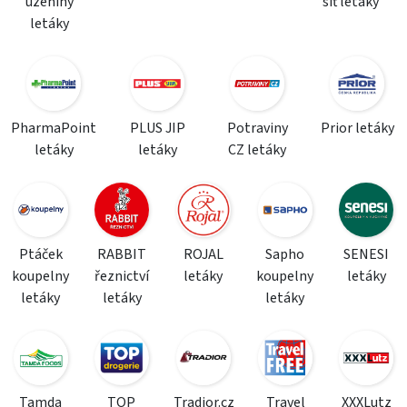
uzeniny
síť letáky
letáky
PharmaPoint
PLUS JIP
Potraviny
Prior letáky
letáky
letáky
CZ letáky
Ptáček
RABBIT
ROJAL
Sapho
SENESI
koupelny
řeznictví
letáky
koupelny
letáky
letáky
letáky
letáky
Tamda
TOP
Tradior.cz
Travel
XXXLutz