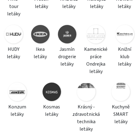
tour
letáky
letáky
letáky
letáky
letáky
HUDY
Ikea
Jasmín
Kamenické
Knižní
letáky
letáky
drogerie
práce
klub
letáky
Ondrejka
letáky
letáky
Konzum
Kosmas
Krásný -
Kuchyně
letáky
letáky
zdravotnická
SMART
technika
letáky
letáky