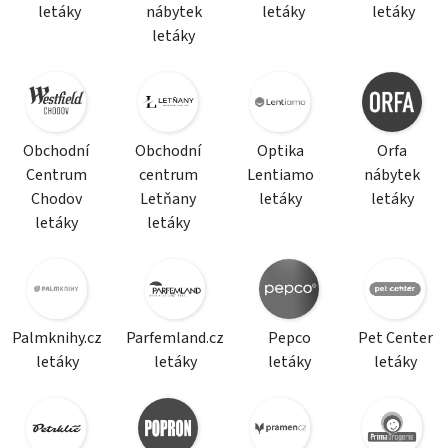
letáky
nábytek
letáky
letáky
letáky
Obchodní
Obchodní
Optika
Orfa
Centrum
centrum
Lentiamo
nábytek
Chodov
Letňany
letáky
letáky
letáky
letáky
Palmknihy.cz
Parfemland.cz
Pepco
Pet Center
letáky
letáky
letáky
letáky