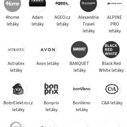
4home
Adam
AGEO.cz
Alexandria
ALPINE
letáky
letáky
letáky
Travel
PRO
letáky
letáky
Astratex
Avon letáky
BANQUET
Black Red
letáky
letáky
White letáky
BobrElektro.cz
Bonprix
BonVeno
C&A letáky
letáky
letáky
letáky