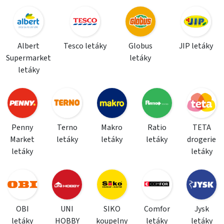
Albert
Tesco letáky
Globus
JIP letáky
Supermarket
letáky
letáky
Penny
Terno
Makro
Ratio
TETA
Market
letáky
letáky
letáky
drogerie
letáky
letáky
OBI
UNI
SIKO
Comfor
Jysk
letáky
HOBBY
koupelny
letáky
letáky