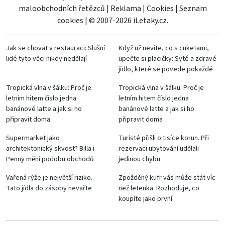
maloobchodních řetězců
|
Reklama
|
Cookies
|
Seznam
cookies
|
© 2007-2026 iLetaky.cz.
Jak se chovat v restauraci: Slušní
Když už nevíte, co s cuketami,
lidé tyto věci nikdy nedělají
upečte si placičky: Syté a zdravé
jídlo, které se povede pokaždé
Tropická vlna v šálku: Proč je
Tropická vlna v šálku: Proč je
letním hitem číslo jedna
letním hitem číslo jedna
banánové latte a jak si ho
banánové latte a jak si ho
připravit doma
připravit doma
Supermarket jako
Turisté přišli o tisíce korun. Při
architektonický skvost? Billa i
rezervaci ubytování udělali
Penny mění podobu obchodů
jedinou chybu
Vařená rýže je největší riziko.
Zpožděný kufr vás může stát víc
Tato jídla do zásoby nevařte
než letenka. Rozhoduje, co
koupíte jako první