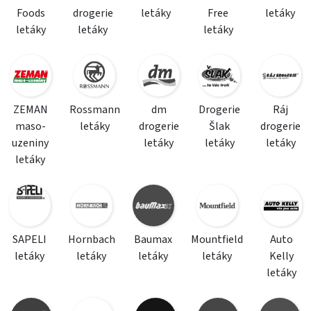
Foods
drogerie
letáky
Free
letáky
letáky
letáky
letáky
ZEMAN
Rossmann
dm
Drogerie
Ráj
maso-
letáky
drogerie
Šlak
drogerie
uzeniny
letáky
letáky
letáky
letáky
SAPELI
Hornbach
Baumax
Mountfield
Auto
letáky
letáky
letáky
letáky
Kelly
letáky