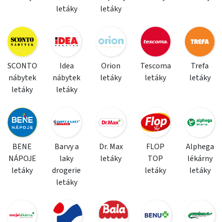
letáky
letáky
SCONTO
Idea
Orion
Tescoma
Trefa
nábytek
nábytek
letáky
letáky
letáky
letáky
letáky
BENE
Barvy a
Dr. Max
FLOP
Alphega
NÁPOJE
laky
letáky
TOP
lékárny
letáky
drogerie
letáky
letáky
letáky