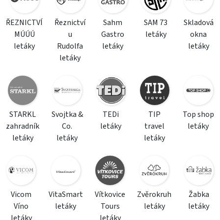
ŘEZNICTVÍ
Řeznictví
Sahm
SAM 73
Skladová
MÚÚÚ
u
Gastro
letáky
okna
letáky
Rudolfa
letáky
letáky
letáky
STARKL
Svojtka &
TEDi
TIP
Top shop
zahradník
Co.
letáky
travel
letáky
letáky
letáky
letáky
Vicom
VitaSmart
Vítkovice
Zvěrokruh
Žabka
Víno
letáky
Tours
letáky
letáky
letáky
letáky