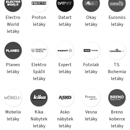
Electro
Proton
Datart
Okay
Euronics
World
letáky
letáky
letáky
letáky
letáky
Planeo
Elektro
Expert
Fotolab
T.S.
letáky
Spáčil
letáky
letáky
Bohemia
letáky
letáky
Mobelix
Kika
Asko
Vesna
Breno
letáky
Nábytek
nábytek
letáky
koberce
letáky
letáky
letáky