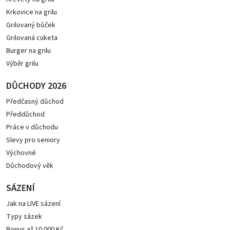
Krkovice na grilu
Grilovaný bůček
Grilovaná cuketa
Burger na grilu
Výběr grilu
DŮCHODY 2026
Předčasný důchod
Předdůchod
Práce v důchodu
Slevy pro seniory
Výchovné
Důchodový věk
SÁZENÍ
Jak na LIVE sázení
Typy sázek
Bonus až 10 000 Kč