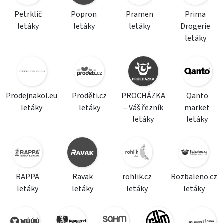
Petrklíč
Popron
Pramen
Prima
letáky
letáky
letáky
Drogerie
letáky
Prodejnakol.eu
Proděti.cz
PROCHÁZKA
Qanto
letáky
letáky
– Váš řezník
market
letáky
letáky
RAPPA
Ravak
rohlik.cz
Rozbaleno.cz
letáky
letáky
letáky
letáky