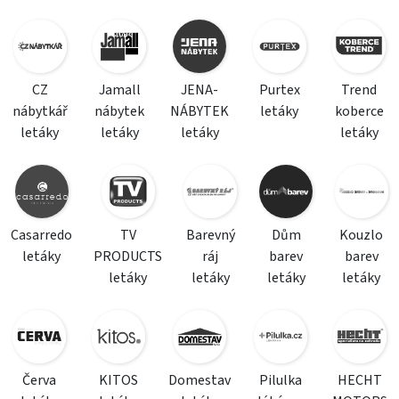
CZ
Jamall
JENA-
Purtex
Trend
nábytkář
nábytek
NÁBYTEK
letáky
koberce
letáky
letáky
letáky
letáky
Casarredo
TV
Barevný
Dům
Kouzlo
letáky
PRODUCTS
ráj
barev
barev
letáky
letáky
letáky
letáky
Červa
KITOS
Domestav
Pilulka
HECHT