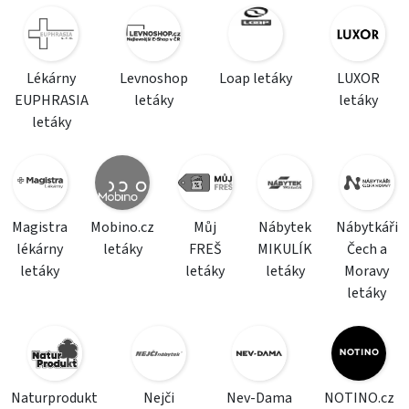
Lékárny
Levnoshop
Loap letáky
LUXOR
EUPHRASIA
letáky
letáky
letáky
Magistra
Mobino.cz
Můj
Nábytek
Nábytkáři
lékárny
letáky
FREŠ
MIKULÍK
Čech a
letáky
letáky
letáky
Moravy
letáky
Naturprodukt
Nejči
Nev-Dama
NOTINO.cz