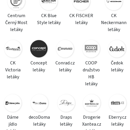
Centrum
CK Blue
CK FISCHER
CK
Černý Most
Style letáky
letáky
Neckermann
letáky
letáky
CK
Concept
Conrad.cz
COOP
Čedok
Victoria
letáky
letáky
družstvo
letáky
letáky
HB
letáky
Dáme
decoDoma
Draps
Drogerie
Eberry.cz
jídlo
letáky
letáky
Xantea.cz
letáky