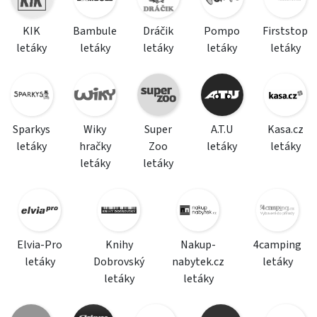
KIK
Bambule
Dráčik
Pompo
Firststop
letáky
letáky
letáky
letáky
letáky
Sparkys
Wiky
Super
A.T.U
Kasa.cz
letáky
hračky
Zoo
letáky
letáky
letáky
letáky
Elvia-Pro
Knihy
Nakup-
4camping
letáky
Dobrovský
nabytek.cz
letáky
letáky
letáky