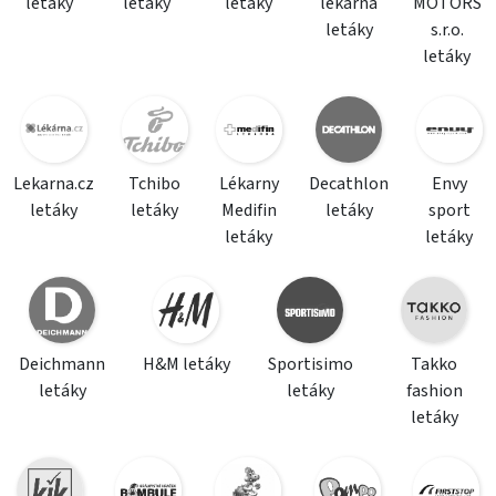
letáky
letáky
letáky
lékárna
MOTORS
letáky
s.r.o.
letáky
Lekarna.cz
Tchibo
Lékarny
Decathlon
Envy
letáky
letáky
Medifin
letáky
sport
letáky
letáky
Deichmann
H&M letáky
Sportisimo
Takko
letáky
letáky
fashion
letáky