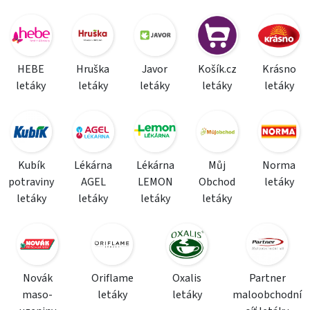
HEBE
Hruška
Javor
Košík.cz
Krásno
letáky
letáky
letáky
letáky
letáky
Kubík
Lékárna
Lékárna
Můj
Norma
potraviny
AGEL
LEMON
Obchod
letáky
letáky
letáky
letáky
letáky
Novák
Oriflame
Oxalis
Partner
maso-
letáky
letáky
maloobchodní