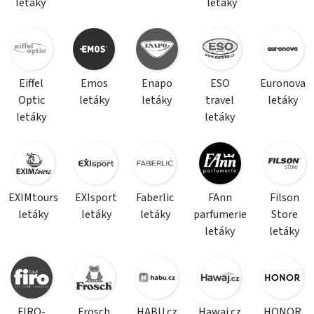
letáky
letáky
Eiffel
Emos
Enapo
ESO
Euronova
Optic
letáky
letáky
travel
letáky
letáky
letáky
EXIMtours
EXIsport
Faberlic
FAnn
Filson
letáky
letáky
letáky
parfumerie
Store
letáky
letáky
FIRO-
Frosch
HABU.cz
Hawaj.cz
HONOR