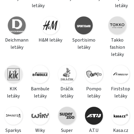
letáky
letáky
Deichmann
H&M letáky
Sportisimo
Takko
letáky
letáky
fashion
letáky
KIK
Bambule
Dráčik
Pompo
Firststop
letáky
letáky
letáky
letáky
letáky
Sparkys
Wiky
Super
A.T.U
Kasa.cz