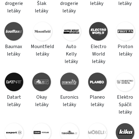
drogerie
Šlak
drogerie
letáky
letáky
letáky
letáky
letáky
Baumax
Mountfield
Auto
Electro
Proton
letáky
letáky
Kelly
World
letáky
letáky
letáky
Datart
Okay
Euronics
Planeo
Elektro
letáky
letáky
letáky
letáky
Spáčil
letáky