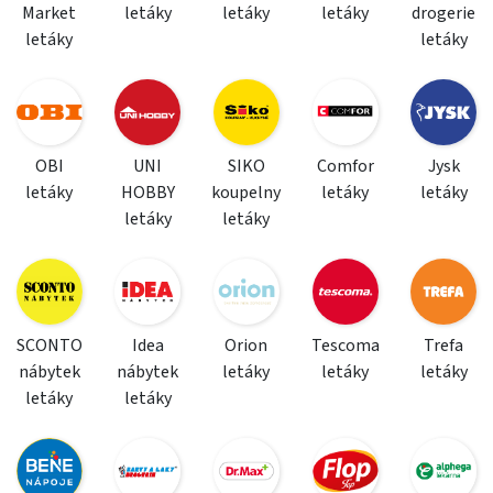
Market
letáky
letáky
letáky
drogerie
letáky
letáky
OBI
UNI
SIKO
Comfor
Jysk
letáky
HOBBY
koupelny
letáky
letáky
letáky
letáky
SCONTO
Idea
Orion
Tescoma
Trefa
nábytek
nábytek
letáky
letáky
letáky
letáky
letáky