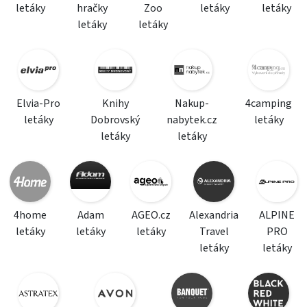
letáky
hračky
Zoo
letáky
letáky
letáky
letáky
Elvia-Pro
Knihy
Nakup-
4camping
letáky
Dobrovský
nabytek.cz
letáky
letáky
letáky
4home
Adam
AGEO.cz
Alexandria
ALPINE
letáky
letáky
letáky
Travel
PRO
letáky
letáky