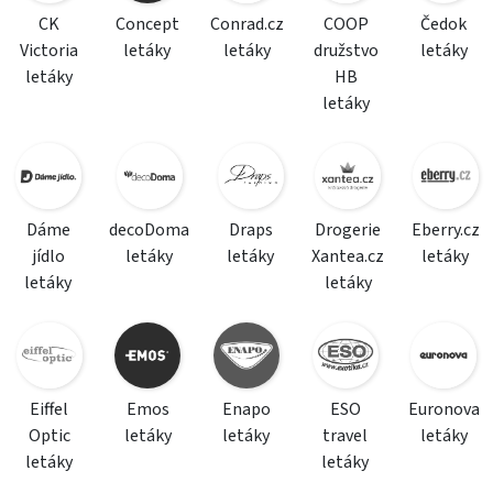
CK
Concept
Conrad.cz
COOP
Čedok
Victoria
letáky
letáky
družstvo
letáky
letáky
HB
letáky
Dáme
decoDoma
Draps
Drogerie
Eberry.cz
jídlo
letáky
letáky
Xantea.cz
letáky
letáky
letáky
Eiffel
Emos
Enapo
ESO
Euronova
Optic
letáky
letáky
travel
letáky
letáky
letáky