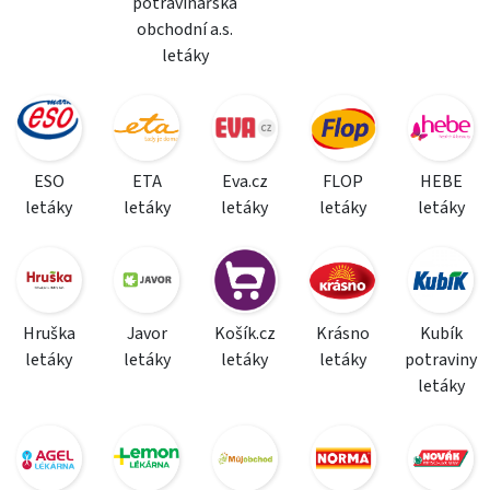
potravinářská
obchodní a.s.
letáky
ESO
ETA
Eva.cz
FLOP
HEBE
letáky
letáky
letáky
letáky
letáky
Hruška
Javor
Košík.cz
Krásno
Kubík
letáky
letáky
letáky
letáky
potraviny
letáky