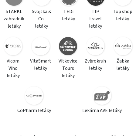
STARKL
Svojtka &
TEDi
TIP
Top shop
zahradník
Co.
letáky
travel
letáky
letáky
letáky
letáky
Vicom
VitaSmart
Vítkovice
Zvěrokruh
Žabka
Víno
letáky
Tours
letáky
letáky
letáky
letáky
CoPharm letáky
Lekárna AVE letáky