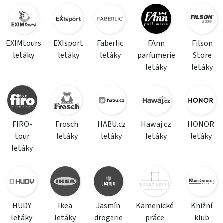
EXIMtours
EXIsport
Faberlic
FAnn
Filson
letáky
letáky
letáky
parfumerie
Store
letáky
letáky
FIRO-
Frosch
HABU.cz
Hawaj.cz
HONOR
tour
letáky
letáky
letáky
letáky
letáky
HUDY
Ikea
Jasmín
Kamenické
Knižní
letáky
letáky
drogerie
práce
klub