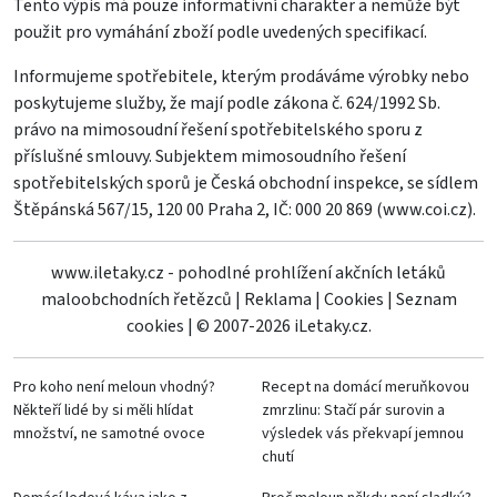
Tento výpis má pouze informativní charakter a nemůže být
použit pro vymáhání zboží podle uvedených specifikací.
Informujeme spotřebitele, kterým prodáváme výrobky nebo
poskytujeme služby, že mají podle zákona č. 624/1992 Sb.
právo na mimosoudní řešení spotřebitelského sporu z
příslušné smlouvy. Subjektem mimosoudního řešení
spotřebitelských sporů je Česká obchodní inspekce, se sídlem
Štěpánská 567/15, 120 00 Praha 2, IČ: 000 20 869 (
www.coi.cz
).
www.iletaky.cz - pohodlné prohlížení akčních letáků
maloobchodních řetězců
|
Reklama
|
Cookies
|
Seznam
cookies
|
© 2007-2026 iLetaky.cz.
Pro koho není meloun vhodný?
Recept na domácí meruňkovou
Někteří lidé by si měli hlídat
zmrzlinu: Stačí pár surovin a
množství, ne samotné ovoce
výsledek vás překvapí jemnou
chutí