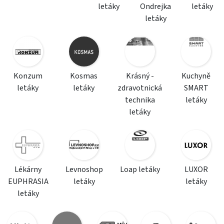
letáky
Ondrejka
letáky
letáky
Konzum
Kosmas
Krásný -
Kuchyně
letáky
letáky
zdravotnická
SMART
technika
letáky
letáky
Lékárny
Levnoshop
Loap letáky
LUXOR
EUPHRASIA
letáky
letáky
letáky