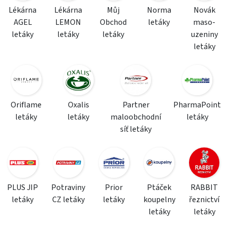
Lékárna
Lékárna
Můj
Norma
Novák
AGEL
LEMON
Obchod
letáky
maso-
letáky
letáky
letáky
uzeniny
letáky
Oriflame
Oxalis
Partner
PharmaPoint
letáky
letáky
maloobchodní
letáky
síť letáky
PLUS JIP
Potraviny
Prior
Ptáček
RABBIT
letáky
CZ letáky
letáky
koupelny
řeznictví
letáky
letáky