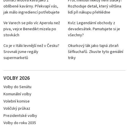
Domácí ledová káva jako z
Proč meloun někdy není sladký?
oblíbené kavárny. Překvapí vás,
Rozhoduje detail, který většina
jak málo ingrediencí potřebujete
lidí při nákupu přehlédne
Ve Varech se pilo víc Aperolu než
Kvíz: Legendární obchody z
piva, vejce Benedikt mizela po
devadesátek. Pamatujete si je
stovkách
všechny?
Co je v Itálii levnější než v Česku?
Okurkový lák jako tajná zbraň
Srovnali jsme regály
šéfkuchařů. Zkuste tyto geniální
supermarketů
triky
VOLBY 2026
Volby do Senátu
Komunální volby
Volební komise
Voličský průkaz
Prezidentské volby
Volby do roku 2035