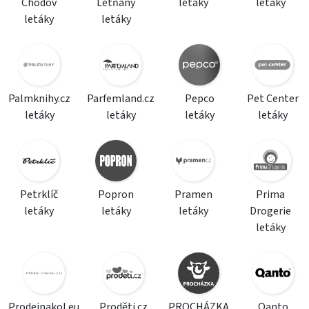
Chodov
Letňany
letáky
letáky
letáky
letáky
Palmknihy.cz
Parfemland.cz
Pepco
Pet Center
letáky
letáky
letáky
letáky
Petrklíč
Popron
Pramen
Prima
letáky
letáky
letáky
Drogerie
letáky
Prodejnakol.eu
Proděti.cz
PROCHÁZKA
Qanto