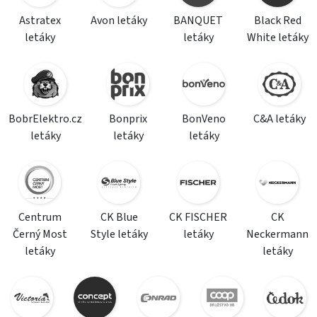
Astratex
Avon letáky
BANQUET
Black Red
letáky
letáky
White letáky
BobrElektro.cz
Bonprix
BonVeno
C&A letáky
letáky
letáky
letáky
Centrum
CK Blue
CK FISCHER
CK
Černý Most
Style letáky
letáky
Neckermann
letáky
letáky