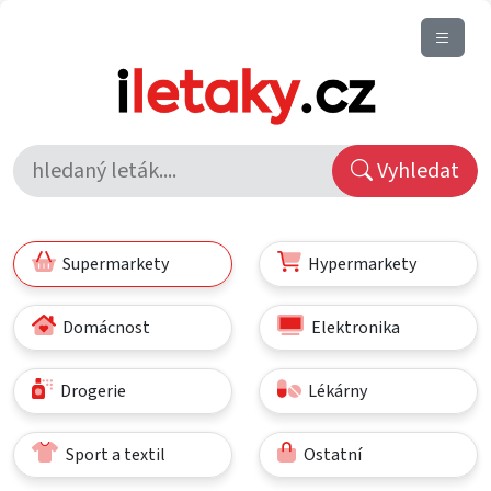
Vyhledat
Supermarkety
Hypermarkety
Domácnost
Elektronika
Drogerie
Lékárny
Sport a textil
Ostatní