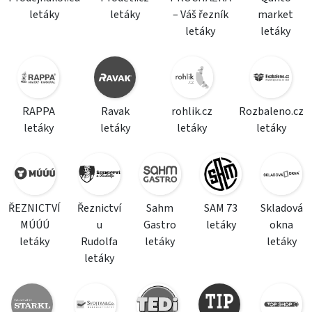
letáky
letáky
– Váš řezník
market
letáky
letáky
RAPPA
Ravak
rohlik.cz
Rozbaleno.cz
letáky
letáky
letáky
letáky
ŘEZNICTVÍ
Řeznictví
Sahm
SAM 73
Skladová
MÚÚÚ
u
Gastro
letáky
okna
letáky
Rudolfa
letáky
letáky
letáky