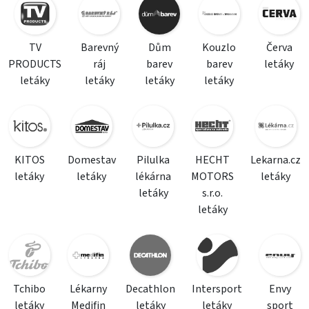
TV
Barevný
Dům
Kouzlo
Červa
PRODUCTS
ráj
barev
barev
letáky
letáky
letáky
letáky
letáky
KITOS
Domestav
Pilulka
HECHT
Lekarna.cz
letáky
letáky
lékárna
MOTORS
letáky
letáky
s.r.o.
letáky
Tchibo
Lékarny
Decathlon
Intersport
Envy
letáky
Medifin
letáky
letáky
sport