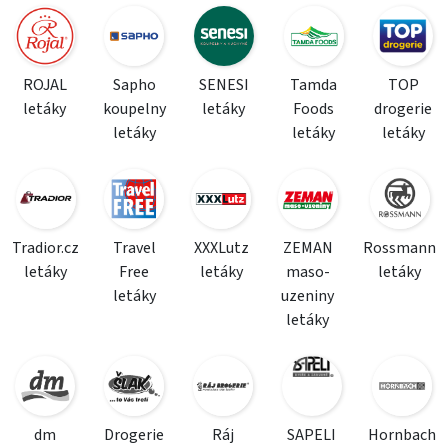
ROJAL
Sapho
SENESI
Tamda
TOP
letáky
koupelny
letáky
Foods
drogerie
letáky
letáky
letáky
Tradior.cz
Travel
XXXLutz
ZEMAN
Rossmann
letáky
Free
letáky
maso-
letáky
letáky
uzeniny
letáky
dm
Drogerie
Ráj
SAPELI
Hornbach