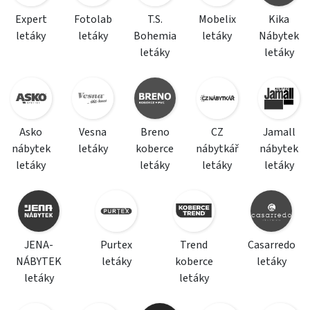
Expert
Fotolab
T.S.
Mobelix
Kika
letáky
letáky
Bohemia
letáky
Nábytek
letáky
letáky
Asko
Vesna
Breno
CZ
Jamall
nábytek
letáky
koberce
nábytkář
nábytek
letáky
letáky
letáky
letáky
JENA-
Purtex
Trend
Casarredo
NÁBYTEK
letáky
koberce
letáky
letáky
letáky