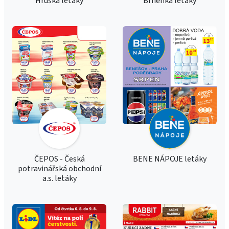
Hruška letáky
Brněnka letáky
ČEPOS - Česká
BENE NÁPOJE letáky
potravinářská obchodní
a.s. letáky