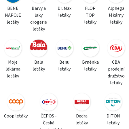
BENE
Barvy a
Dr. Max
FLOP
Alphega
NÁPOJE
laky
letáky
TOP
lékárny
letáky
drogerie
letáky
letáky
letáky
Moje
Bala
Benu
Brněnka
CBA
lékárna
letáky
letáky
letáky
prodejní
letáky
družstvo
letáky
Coop letáky
ČEPOS -
Dedra
DITON
Česká
letáky
letáky