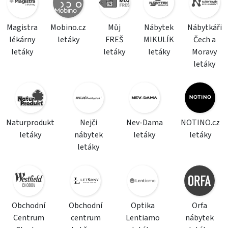
Magistra
Mobino.cz
Můj
Nábytek
Nábytkáři
lékárny
letáky
FREŠ
MIKULÍK
Čech a
letáky
letáky
letáky
Moravy
letáky
Naturprodukt
Nejči
Nev-Dama
NOTINO.cz
letáky
nábytek
letáky
letáky
letáky
Obchodní
Obchodní
Optika
Orfa
Centrum
centrum
Lentiamo
nábytek