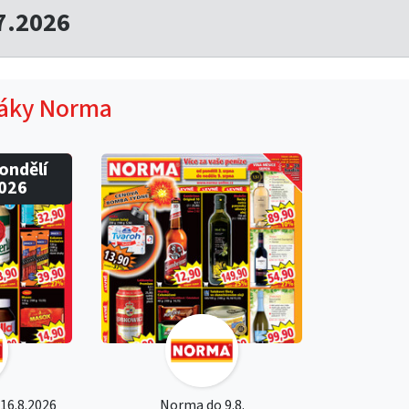
7.2026
táky Norma
pondělí
2026
 16.8.2026
Norma do 9.8.