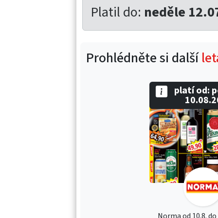
Platil do:
neděle 12.0
Prohlédněte si další
le
platí od: 
10.08.
Norma od 10.8. do