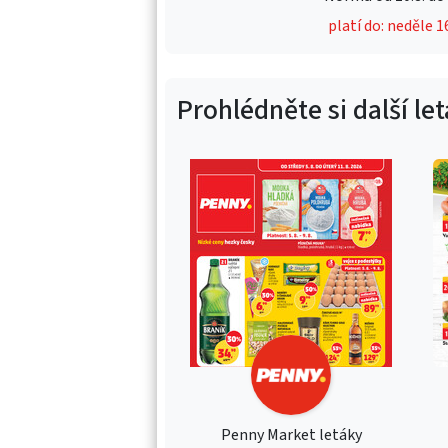
platí do: neděle 1
Prohlédněte si další le
Penny Market letáky