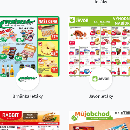
letáky
Brněnka letáky
Javor letáky