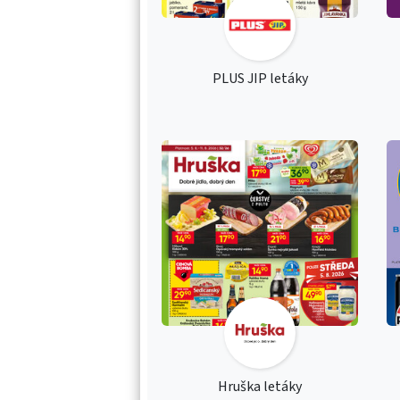
PLUS JIP letáky
Hruška letáky