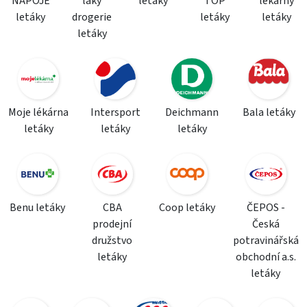
NÁPOJE
laky
letáky
TOP
lékárny
letáky
drogerie
letáky
letáky
letáky
Moje lékárna
Intersport
Deichmann
Bala letáky
letáky
letáky
letáky
Benu letáky
CBA
Coop letáky
ČEPOS -
prodejní
Česká
družstvo
potravinářská
letáky
obchodní a.s.
letáky