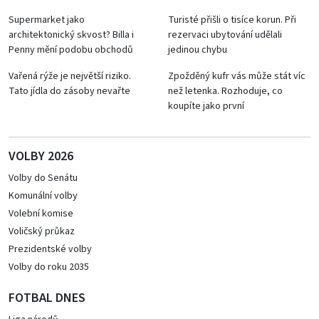
Supermarket jako
Turisté přišli o tisíce korun. Při
architektonický skvost? Billa i
rezervaci ubytování udělali
Penny mění podobu obchodů
jedinou chybu
Vařená rýže je největší riziko.
Zpožděný kufr vás může stát víc
Tato jídla do zásoby nevařte
než letenka. Rozhoduje, co
koupíte jako první
VOLBY 2026
Volby do Senátu
Komunální volby
Volební komise
Voličský průkaz
Prezidentské volby
Volby do roku 2035
FOTBAL DNES