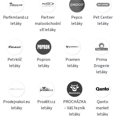
Parfemland.cz
Partner
Pepco
Pet Center
letáky
maloobchodní
letáky
letáky
síť letáky
Petrklíč
Popron
Pramen
Prima
letáky
letáky
letáky
Drogerie
letáky
Prodejnakol.eu
Proděti.cz
PROCHÁZKA
Qanto
letáky
letáky
– Váš řezník
market
letáky
letáky