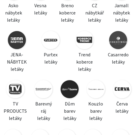
Asko
Vesna
Breno
CZ
Jamall
nábytek
letáky
koberce
nábytkář
nábytek
letáky
letáky
letáky
letáky
JENA-
Purtex
Trend
Casarredo
NÁBYTEK
letáky
koberce
letáky
letáky
letáky
TV
Barevný
Dům
Kouzlo
Červa
PRODUCTS
ráj
barev
barev
letáky
letáky
letáky
letáky
letáky