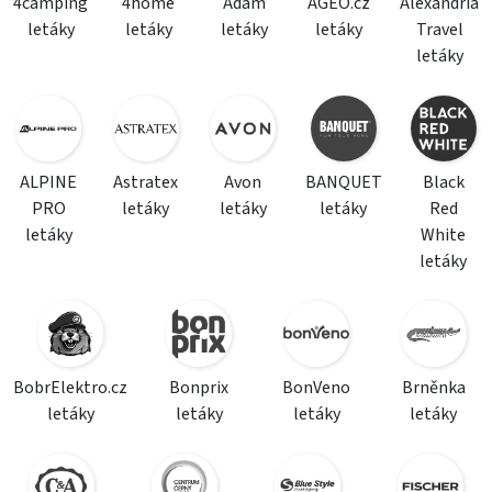
4camping
4home
Adam
AGEO.cz
Alexandria
letáky
letáky
letáky
letáky
Travel
letáky
ALPINE
Astratex
Avon
BANQUET
Black
PRO
letáky
letáky
letáky
Red
letáky
White
letáky
BobrElektro.cz
Bonprix
BonVeno
Brněnka
letáky
letáky
letáky
letáky