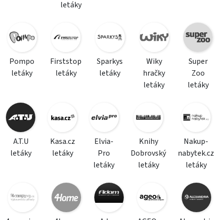
letáky
Pompo
Firststop
Sparkys
Wiky
Super
letáky
letáky
letáky
hračky
Zoo
letáky
letáky
A.T.U
Kasa.cz
Elvia-
Knihy
Nakup-
letáky
letáky
Pro
Dobrovský
nabytek.cz
letáky
letáky
letáky