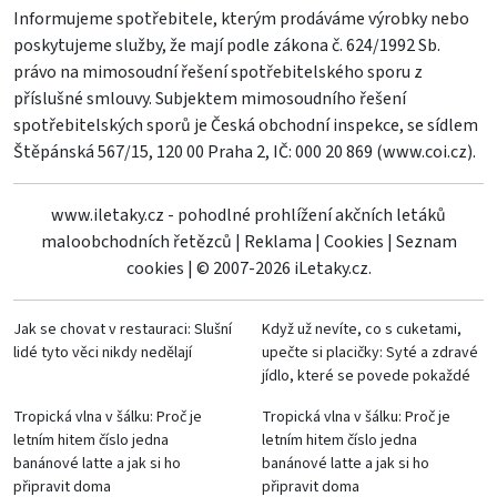
Informujeme spotřebitele, kterým prodáváme výrobky nebo
poskytujeme služby, že mají podle zákona č. 624/1992 Sb.
právo na mimosoudní řešení spotřebitelského sporu z
příslušné smlouvy. Subjektem mimosoudního řešení
spotřebitelských sporů je Česká obchodní inspekce, se sídlem
Štěpánská 567/15, 120 00 Praha 2, IČ: 000 20 869 (
www.coi.cz
).
www.iletaky.cz - pohodlné prohlížení akčních letáků
maloobchodních řetězců
|
Reklama
|
Cookies
|
Seznam
cookies
|
© 2007-2026 iLetaky.cz.
Jak se chovat v restauraci: Slušní
Když už nevíte, co s cuketami,
lidé tyto věci nikdy nedělají
upečte si placičky: Syté a zdravé
jídlo, které se povede pokaždé
Tropická vlna v šálku: Proč je
Tropická vlna v šálku: Proč je
letním hitem číslo jedna
letním hitem číslo jedna
banánové latte a jak si ho
banánové latte a jak si ho
připravit doma
připravit doma