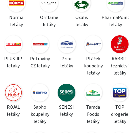
Norma
Oriflame
Oxalis
PharmaPoint
letáky
letáky
letáky
letáky
PLUS JIP
Potraviny
Prior
Ptáček
RABBIT
letáky
CZ letáky
letáky
koupelny
řeznictví
letáky
letáky
ROJAL
Sapho
SENESI
Tamda
TOP
letáky
koupelny
letáky
Foods
drogerie
letáky
letáky
letáky