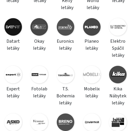
letáky
letáky
Kelly
World
letáky
letáky
letáky
Datart
Okay
Euronics
Planeo
Elektro
letáky
letáky
letáky
letáky
Spáčil
letáky
Expert
Fotolab
T.S.
Mobelix
Kika
letáky
letáky
Bohemia
letáky
Nábytek
letáky
letáky