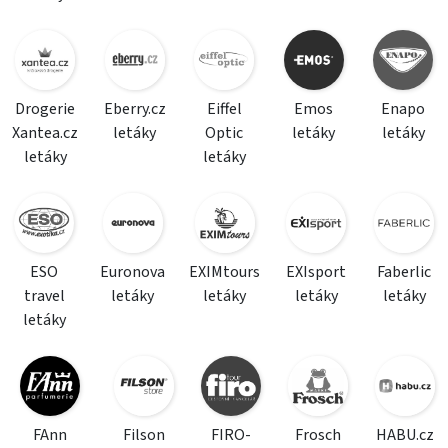
Drogerie
Eberry.cz
Eiffel
Emos
Enapo
Xantea.cz
letáky
Optic
letáky
letáky
letáky
letáky
ESO
Euronova
EXIMtours
EXIsport
Faberlic
travel
letáky
letáky
letáky
letáky
letáky
FAnn
Filson
FIRO-
Frosch
HABU.cz