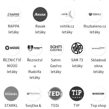
RAPPA
Ravak
rohlik.cz
Rozbaleno.cz
letáky
letáky
letáky
letáky
ŘEZNICTVÍ
Řeznictví
Sahm
SAM 73
Skladová
MÚÚÚ
u
Gastro
letáky
okna
letáky
Rudolfa
letáky
letáky
letáky
STARKL
Svojtka &
TEDi
TIP
Top shop