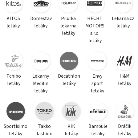
KITOS
Domestav
Pilulka
HECHT
Lekarna.cz
letáky
letáky
lékárna
MOTORS
letáky
letáky
s.r.o.
letáky
Tchibo
Lékarny
Decathlon
Envy
H&M
letáky
Medifin
letáky
sport
letáky
letáky
letáky
Sportisimo
Takko
KIK
Bambule
Dráčik
letáky
fashion
letáky
letáky
letáky