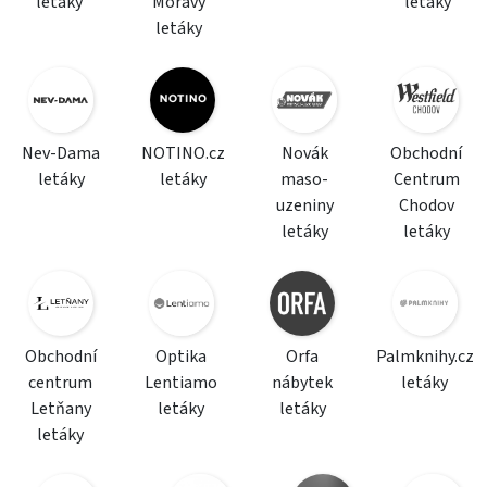
letáky
Moravy
letáky
letáky
Nev-Dama
NOTINO.cz
Novák
Obchodní
letáky
letáky
maso-
Centrum
uzeniny
Chodov
letáky
letáky
Obchodní
Optika
Orfa
Palmknihy.cz
centrum
Lentiamo
nábytek
letáky
Letňany
letáky
letáky
letáky