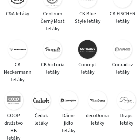
C&A letáky
Centrum
CK Blue
CK FISCHER
Černý Most
Style letáky
letáky
letáky
CK
CK Victoria
Concept
Conrad.cz
Neckermann
letáky
letáky
letáky
letáky
COOP
Čedok
Dáme
decoDoma
Draps
družstvo
letáky
jídlo
letáky
letáky
HB
letáky
letáky