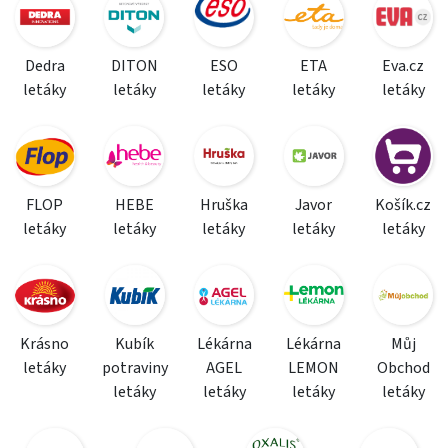
Dedra
DITON
ESO
ETA
Eva.cz
letáky
letáky
letáky
letáky
letáky
FLOP
HEBE
Hruška
Javor
Košík.cz
letáky
letáky
letáky
letáky
letáky
Krásno
Kubík
Lékárna
Lékárna
Můj
letáky
potraviny
AGEL
LEMON
Obchod
letáky
letáky
letáky
letáky