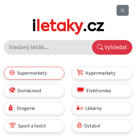
Vyhledat
Supermarkety
Hypermarkety
Domácnost
Elektronika
Drogerie
Lékárny
Sport a textil
Ostatní