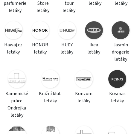
parfumerie
Store
tour
letáky
letáky
letáky
letáky
letáky
Hawaj.cz
HONOR
HUDY
Ikea
Jasmín
letáky
letáky
letáky
letáky
drogerie
letáky
Kamenické
Knižní klub
Konzum
Kosmas
práce
letáky
letáky
letáky
Ondrejka
letáky