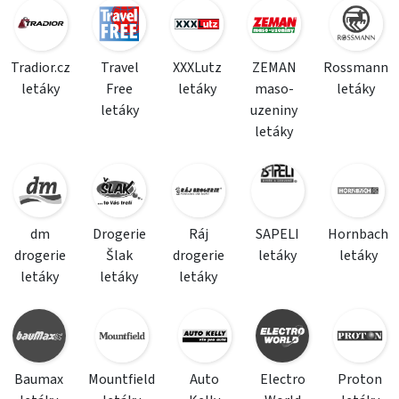
Tradior.cz
Travel
XXXLutz
ZEMAN
Rossmann
letáky
Free
letáky
maso-
letáky
letáky
uzeniny
letáky
dm
Drogerie
Ráj
SAPELI
Hornbach
drogerie
Šlak
drogerie
letáky
letáky
letáky
letáky
letáky
Baumax
Mountfield
Auto
Electro
Proton