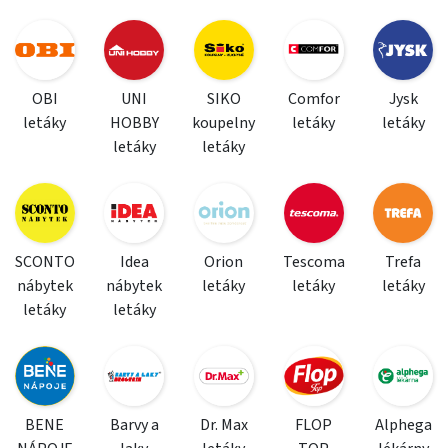
OBI
UNI
SIKO
Comfor
Jysk
letáky
HOBBY
koupelny
letáky
letáky
letáky
letáky
SCONTO
Idea
Orion
Tescoma
Trefa
nábytek
nábytek
letáky
letáky
letáky
letáky
letáky
BENE
Barvy a
Dr. Max
FLOP
Alphega