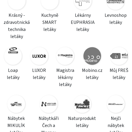
Krásný -
Kuchyně
Lékárny
Levnoshop
zdravotnická
SMART
EUPHRASIA
letáky
technika
letáky
letáky
letáky
Loap
LUXOR
Magistra
Mobino.cz
Můj FREŠ
letáky
letáky
lékárny
letáky
letáky
letáky
Nábytek
Nábytkáři
Naturprodukt
Nejči
MIKULÍK
Čech a
letáky
nábytek