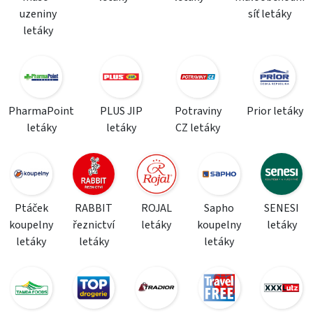
uzeniny
síť letáky
letáky
PharmaPoint
PLUS JIP
Potraviny
Prior letáky
letáky
letáky
CZ letáky
Ptáček
RABBIT
ROJAL
Sapho
SENESI
koupelny
řeznictví
letáky
koupelny
letáky
letáky
letáky
letáky