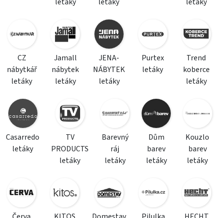
letáky
letáky
letáky
CZ
Jamall
JENA-
Purtex
Trend
nábytkář
nábytek
NÁBYTEK
letáky
koberce
letáky
letáky
letáky
letáky
Casarredo
TV
Barevný
Dům
Kouzlo
letáky
PRODUCTS
ráj
barev
barev
letáky
letáky
letáky
letáky
Červa
KITOS
Domestav
Pilulka
HECHT