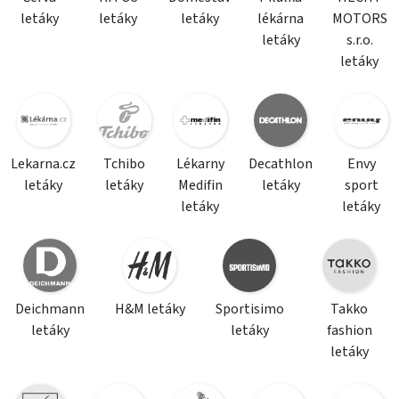
letáky
letáky
letáky
lékárna
MOTORS
letáky
s.r.o.
letáky
Lekarna.cz
Tchibo
Lékarny
Decathlon
Envy
letáky
letáky
Medifin
letáky
sport
letáky
letáky
Deichmann
H&M letáky
Sportisimo
Takko
letáky
letáky
fashion
letáky