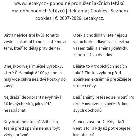
www.iletaky.cz - pohodlné prohlížení akčních letáků
maloobchodních řetězců
|
Reklama
|
Cookies
|
Seznam
cookies
|
© 2007-2026 iLetaky.cz.
Játra nejvíce trpí kvůli tomuto
Oteklá chodidla v létě nejsou
zvyku a alkohol to není: Jste mezi
vinou horka: Hlavní viník leží na
těmi, kteří to dělají pravidelně?
vašem talíři a změna jídelníčku
zabere už za dva dny
3 nejškodlivější mléčné výrobky,
Děláte to v tropických nocích
které Češi milují: V 100 gramech
také? Tímto zvykem před
mají více cukru než dvě kostky do
spánkem extrémně přetěžujete
kávy!
srdce i cévy
Nejdražší deodorant nevyhrává.
Další známý řetězec se hroutí. Po
10 levných triků, jak v létě
druhé insolvenci zavře třetinu
nezapáchat
svých obchodů
Kdy brát melatonin? Vzít si ho
Slunce zase praží. Kdy stačí
těsně před spaním nemusí být
ventilátor a kdy už potřebujete
vždy správně
klimatizaci?