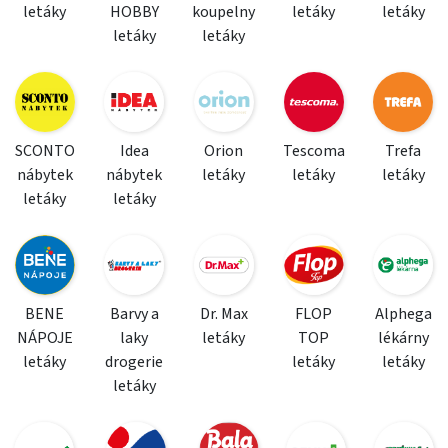
letáky
HOBBY
koupelny
letáky
letáky
letáky
letáky
SCONTO
Idea
Orion
Tescoma
Trefa
nábytek
nábytek
letáky
letáky
letáky
letáky
letáky
BENE
Barvy a
Dr. Max
FLOP
Alphega
NÁPOJE
laky
letáky
TOP
lékárny
letáky
drogerie
letáky
letáky
letáky