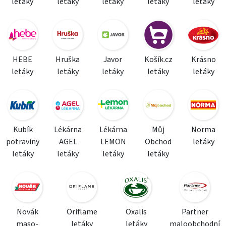
letáky
letáky
letáky
letáky
letáky
HEBE
Hruška
Javor
Košík.cz
Krásno
letáky
letáky
letáky
letáky
letáky
Kubík
Lékárna
Lékárna
Můj
Norma
potraviny
AGEL
LEMON
Obchod
letáky
letáky
letáky
letáky
letáky
Novák
Oriflame
Oxalis
Partner
maso-
letáky
letáky
maloobchodní