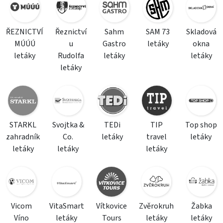
ŘEZNICTVÍ
Řeznictví
Sahm
SAM 73
Skladová
MÚÚÚ
u
Gastro
letáky
okna
letáky
Rudolfa
letáky
letáky
letáky
STARKL
Svojtka &
TEDi
TIP
Top shop
zahradník
Co.
letáky
travel
letáky
letáky
letáky
letáky
Vicom
VitaSmart
Vítkovice
Zvěrokruh
Žabka
Víno
letáky
Tours
letáky
letáky