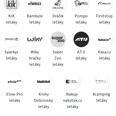
KIK
Bambule
Dráčik
Pompo
Firststop
letáky
letáky
letáky
letáky
letáky
Sparkys
Wiky
Super
A.T.U
Kasa.cz
letáky
hračky
Zoo
letáky
letáky
letáky
letáky
Elvia-Pro
Knihy
Nakup-
4camping
letáky
Dobrovský
nabytek.cz
letáky
letáky
letáky