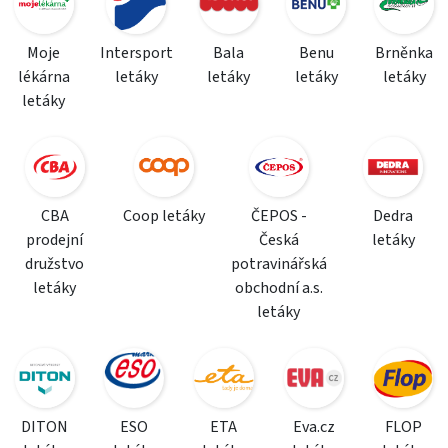
Moje
Intersport
Bala
Benu
Brněnka
lékárna
letáky
letáky
letáky
letáky
letáky
CBA
Coop letáky
ČEPOS -
Dedra
prodejní
Česká
letáky
družstvo
potravinářská
letáky
obchodní a.s.
letáky
DITON
ESO
ETA
Eva.cz
FLOP