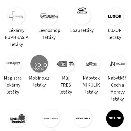
Lékárny
Levnoshop
Loap letáky
LUXOR
EUPHRASIA
letáky
letáky
letáky
Magistra
Mobino.cz
Můj
Nábytek
Nábytkáři
lékárny
letáky
FREŠ
MIKULÍK
Čech a
letáky
letáky
letáky
Moravy
letáky