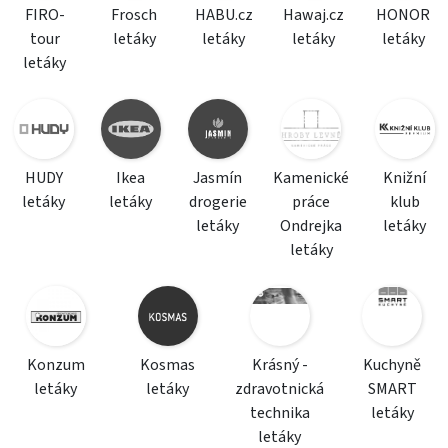
FIRO-
Frosch
HABU.cz
Hawaj.cz
HONOR
tour
letáky
letáky
letáky
letáky
letáky
HUDY
Ikea
Jasmín
Kamenické
Knižní
letáky
letáky
drogerie
práce
klub
letáky
Ondrejka
letáky
letáky
Konzum
Kosmas
Krásný -
Kuchyně
letáky
letáky
zdravotnická
SMART
technika
letáky
letáky