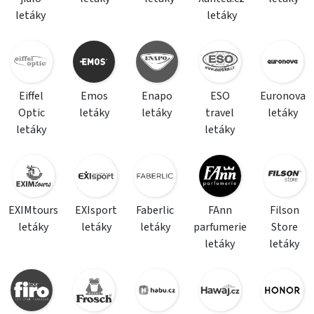
letáky
letáky
Eiffel
Emos
Enapo
ESO
Euronova
Optic
letáky
letáky
travel
letáky
letáky
letáky
EXIMtours
EXIsport
Faberlic
FAnn
Filson
letáky
letáky
letáky
parfumerie
Store
letáky
letáky