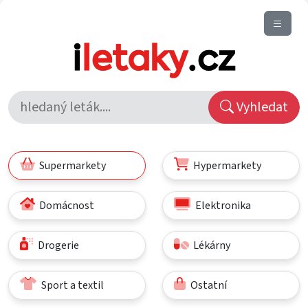
Vyhledat
Supermarkety
Hypermarkety
Domácnost
Elektronika
Drogerie
Lékárny
Sport a textil
Ostatní