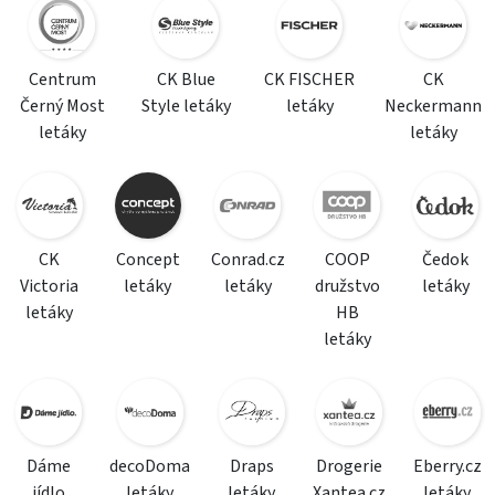
Centrum
CK Blue
CK FISCHER
CK
Černý Most
Style letáky
letáky
Neckermann
letáky
letáky
CK
Concept
Conrad.cz
COOP
Čedok
Victoria
letáky
letáky
družstvo
letáky
letáky
HB
letáky
Dáme
decoDoma
Draps
Drogerie
Eberry.cz
jídlo
letáky
letáky
Xantea.cz
letáky