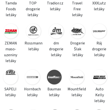
Tamda
TOP
Tradior.cz
Travel
XXXLutz
Foods
drogerie
letáky
Free
letáky
letáky
letáky
letáky
ZEMAN
Rossmann
dm
Drogerie
Ráj
maso-
letáky
drogerie
Šlak
drogerie
uzeniny
letáky
letáky
letáky
letáky
SAPELI
Hornbach
Baumax
Mountfield
Auto
letáky
letáky
letáky
letáky
Kelly
letáky