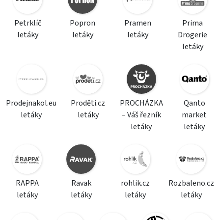
Petrklíč
Popron
Pramen
Prima
letáky
letáky
letáky
Drogerie
letáky
Prodejnakol.eu
Proděti.cz
PROCHÁZKA
Qanto
letáky
letáky
– Váš řezník
market
letáky
letáky
RAPPA
Ravak
rohlik.cz
Rozbaleno.cz
letáky
letáky
letáky
letáky