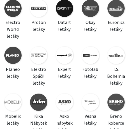
Electro
Proton
Datart
Okay
Euronics
World
letáky
letáky
letáky
letáky
letáky
Planeo
Elektro
Expert
Fotolab
T.S.
letáky
Spáčil
letáky
letáky
Bohemia
letáky
letáky
Mobelix
Kika
Asko
Vesna
Breno
letáky
Nábytek
nábytek
letáky
koberce