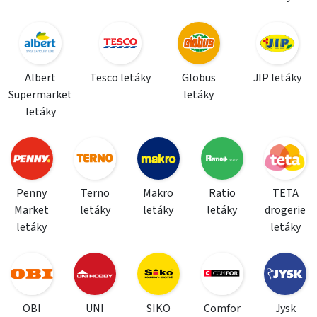
Albert
Tesco letáky
Globus
JIP letáky
Supermarket
letáky
letáky
Penny
Terno
Makro
Ratio
TETA
Market
letáky
letáky
letáky
drogerie
letáky
letáky
OBI
UNI
SIKO
Comfor
Jysk