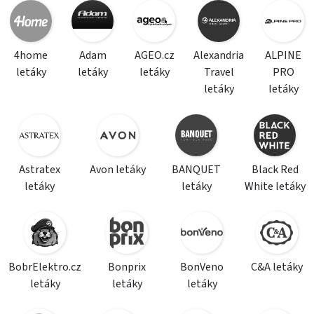
4home
Adam
AGEO.cz
Alexandria
ALPINE
letáky
letáky
letáky
Travel
PRO
letáky
letáky
Astratex
Avon letáky
BANQUET
Black Red
letáky
letáky
White letáky
BobrElektro.cz
Bonprix
BonVeno
C&A letáky
letáky
letáky
letáky