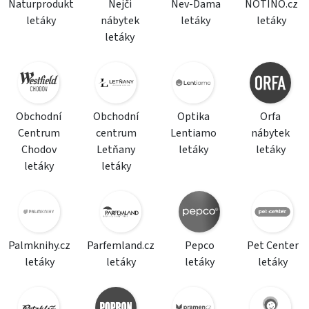
Naturprodukt
Nejči
Nev-Dama
NOTINO.cz
letáky
nábytek
letáky
letáky
letáky
Obchodní
Obchodní
Optika
Orfa
Centrum
centrum
Lentiamo
nábytek
Chodov
Letňany
letáky
letáky
letáky
letáky
Palmknihy.cz
Parfemland.cz
Pepco
Pet Center
letáky
letáky
letáky
letáky