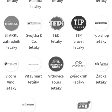
letáky
Rudolfa
letáky
letáky
letáky
STARKL
Svojtka &
TEDi
TIP
Top shop
zahradník
Co.
letáky
travel
letáky
letáky
letáky
letáky
Vicom
VitaSmart
Vítkovice
Zvěrokruh
Žabka
Víno
letáky
Tours
letáky
letáky
letáky
letáky