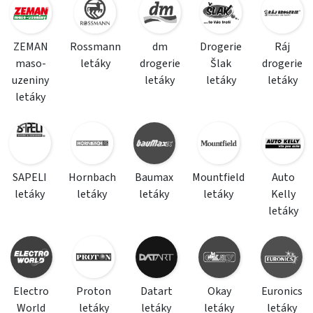
ZEMAN
Rossmann
dm
Drogerie
Ráj
maso-
letáky
drogerie
Šlak
drogerie
uzeniny
letáky
letáky
letáky
letáky
SAPELI
Hornbach
Baumax
Mountfield
Auto
letáky
letáky
letáky
letáky
Kelly
letáky
Electro
Proton
Datart
Okay
Euronics
World
letáky
letáky
letáky
letáky