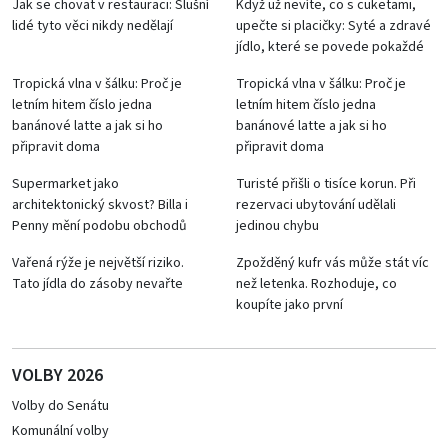
Jak se chovat v restauraci: Slušní
Když už nevíte, co s cuketami,
lidé tyto věci nikdy nedělají
upečte si placičky: Syté a zdravé
jídlo, které se povede pokaždé
Tropická vlna v šálku: Proč je
Tropická vlna v šálku: Proč je
letním hitem číslo jedna
letním hitem číslo jedna
banánové latte a jak si ho
banánové latte a jak si ho
připravit doma
připravit doma
Supermarket jako
Turisté přišli o tisíce korun. Při
architektonický skvost? Billa i
rezervaci ubytování udělali
Penny mění podobu obchodů
jedinou chybu
Vařená rýže je největší riziko.
Zpožděný kufr vás může stát víc
Tato jídla do zásoby nevařte
než letenka. Rozhoduje, co
koupíte jako první
VOLBY 2026
Volby do Senátu
Komunální volby