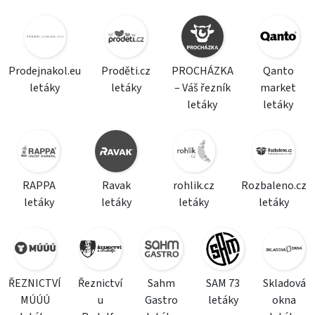
Prodejnakol.eu
Proděti.cz
PROCHÁZKA
Qanto
letáky
letáky
– Váš řezník
market
letáky
letáky
RAPPA
Ravak
rohlik.cz
Rozbaleno.cz
letáky
letáky
letáky
letáky
ŘEZNICTVÍ
Řeznictví
Sahm
SAM 73
Skladová
MÚÚÚ
u
Gastro
letáky
okna