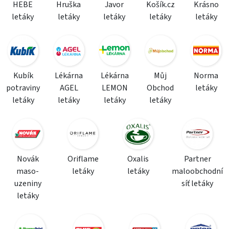
HEBE
Hruška
Javor
Košík.cz
Krásno
letáky
letáky
letáky
letáky
letáky
Kubík
Lékárna
Lékárna
Můj
Norma
potraviny
AGEL
LEMON
Obchod
letáky
letáky
letáky
letáky
letáky
Novák
Oriflame
Oxalis
Partner
maso-
letáky
letáky
maloobchodní
uzeniny
síť letáky
letáky