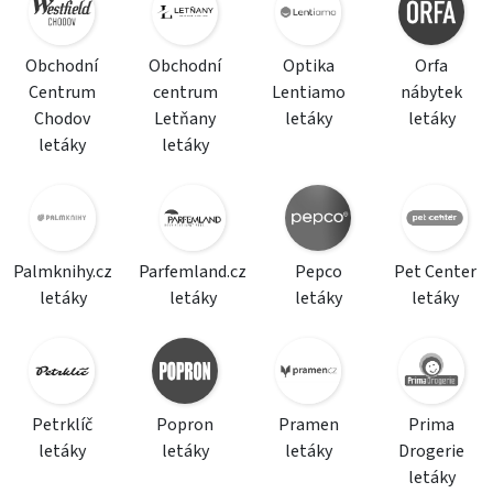
Obchodní
Obchodní
Optika
Orfa
Centrum
centrum
Lentiamo
nábytek
Chodov
Letňany
letáky
letáky
letáky
letáky
Palmknihy.cz
Parfemland.cz
Pepco
Pet Center
letáky
letáky
letáky
letáky
Petrklíč
Popron
Pramen
Prima
letáky
letáky
letáky
Drogerie
letáky