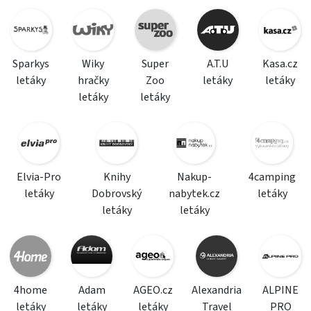
Sparkys
Wiky
Super
A.T.U
Kasa.cz
letáky
hračky
Zoo
letáky
letáky
letáky
letáky
Elvia-Pro
Knihy
Nakup-
4camping
letáky
Dobrovský
nabytek.cz
letáky
letáky
letáky
4home
Adam
AGEO.cz
Alexandria
ALPINE
letáky
letáky
letáky
Travel
PRO