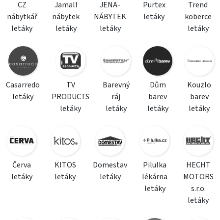
CZ
Jamall
JENA-
Purtex
Trend
nábytkář
nábytek
NÁBYTEK
letáky
koberce
letáky
letáky
letáky
letáky
Casarredo
TV
Barevný
Dům
Kouzlo
letáky
PRODUCTS
ráj
barev
barev
letáky
letáky
letáky
letáky
Červa
KITOS
Domestav
Pilulka
HECHT
letáky
letáky
letáky
lékárna
MOTORS
letáky
s.r.o.
letáky