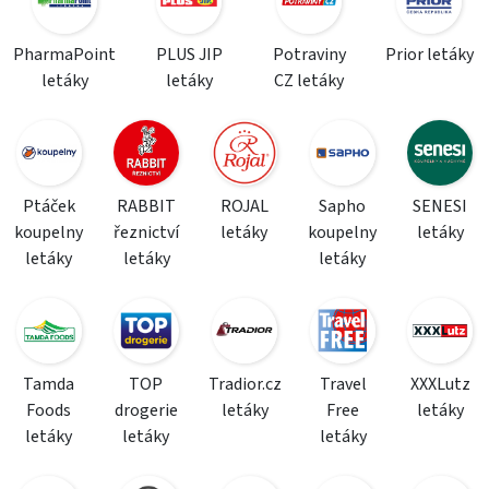
PharmaPoint
PLUS JIP
Potraviny
Prior letáky
letáky
letáky
CZ letáky
Ptáček
RABBIT
ROJAL
Sapho
SENESI
koupelny
řeznictví
letáky
koupelny
letáky
letáky
letáky
letáky
Tamda
TOP
Tradior.cz
Travel
XXXLutz
Foods
drogerie
letáky
Free
letáky
letáky
letáky
letáky