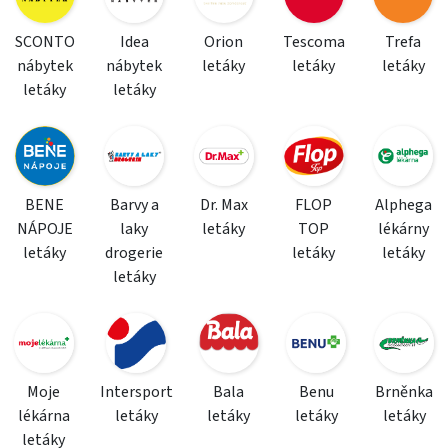
SCONTO
Idea
Orion
Tescoma
Trefa
nábytek
nábytek
letáky
letáky
letáky
letáky
letáky
BENE
Barvy a
Dr. Max
FLOP
Alphega
NÁPOJE
laky
letáky
TOP
lékárny
letáky
drogerie
letáky
letáky
letáky
Moje
Intersport
Bala
Benu
Brněnka
lékárna
letáky
letáky
letáky
letáky
letáky