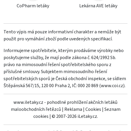
CoPharm letáky
Lekárna AVE letáky
Tento výpis má pouze informativní charakter a nemůže být
použit pro vymáhání zboží podle uvedených specifikací.
Informujeme spotřebitele, kterým prodáváme výrobky nebo
poskytujeme služby, že mají podle zákona č. 624/1992 Sb.
právo na mimosoudní řešení spotřebitelského sporu z
příslušné smlouvy. Subjektem mimosoudního řešení
spotřebitelských sporů je Česká obchodní inspekce, se sídlem
Štěpánská 567/15, 120 00 Praha 2, IČ: 000 20 869 (
www.coi.cz
).
www.iletaky.cz - pohodlné prohlížení akčních letáků
maloobchodních řetězců
|
Reklama
|
Cookies
|
Seznam
cookies
|
© 2007-2026 iLetaky.cz.