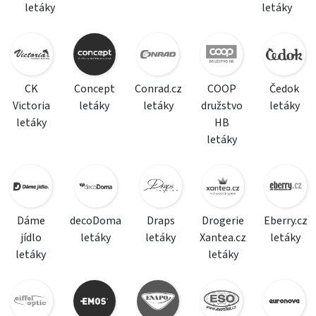
letáky
letáky
CK
Concept
Conrad.cz
COOP
Čedok
Victoria
letáky
letáky
družstvo
letáky
letáky
HB
letáky
Dáme
decoDoma
Draps
Drogerie
Eberry.cz
jídlo
letáky
letáky
Xantea.cz
letáky
letáky
letáky