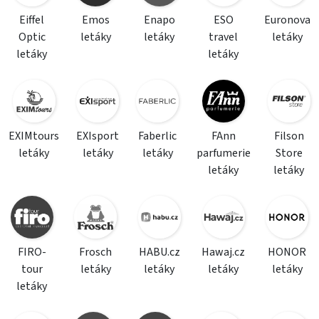
Eiffel
Emos
Enapo
ESO
Euronova
Optic
letáky
letáky
travel
letáky
letáky
letáky
EXIMtours
EXIsport
Faberlic
FAnn
Filson
letáky
letáky
letáky
parfumerie
Store
letáky
letáky
FIRO-
Frosch
HABU.cz
Hawaj.cz
HONOR
tour
letáky
letáky
letáky
letáky
letáky