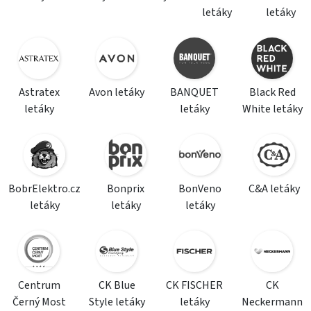
letáky
letáky
Astratex
Avon letáky
BANQUET
Black Red
letáky
letáky
White letáky
BobrElektro.cz
Bonprix
BonVeno
C&A letáky
letáky
letáky
letáky
Centrum
CK Blue
CK FISCHER
CK
Černý Most
Style letáky
letáky
Neckermann