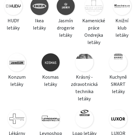
HUDY
Ikea
Jasmín
Kamenické
Knižní
letáky
letáky
drogerie
práce
klub
letáky
Ondrejka
letáky
letáky
Konzum
Kosmas
Krásný -
Kuchyně
letáky
letáky
zdravotnická
SMART
technika
letáky
letáky
Lékárny
Levnoshop
Loap letáky
LUXOR