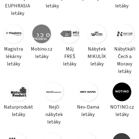
EUPHRASIA
letáky
letáky
letáky
Magistra
Mobino.cz
Můj
Nábytek
Nábytkáři
lékárny
letáky
FREŠ
MIKULÍK
Čech a
letáky
letáky
letáky
Moravy
letáky
Naturprodukt
Nejči
Nev-Dama
NOTINO.cz
letáky
nábytek
letáky
letáky
letáky