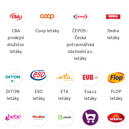
CBA
Coop letáky
ČEPOS -
Dedra
prodejní
Česká
letáky
družstvo
potravinářská
letáky
obchodní a.s.
letáky
DITON
ESO
ETA
Eva.cz
FLOP
letáky
letáky
letáky
letáky
letáky