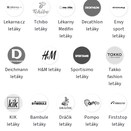
Lekarna.cz
Tchibo
Lékarny
Decathlon
Envy
letáky
letáky
Medifin
letáky
sport
letáky
letáky
Deichmann
H&M letáky
Sportisimo
Takko
letáky
letáky
fashion
letáky
KIK
Bambule
Dráčik
Pompo
Firststop
letáky
letáky
letáky
letáky
letáky