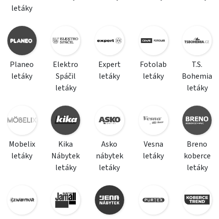
letáky
Planeo
Elektro
Expert
Fotolab
T.S.
letáky
Spáčil
letáky
letáky
Bohemia
letáky
letáky
Mobelix
Kika
Asko
Vesna
Breno
letáky
Nábytek
nábytek
letáky
koberce
letáky
letáky
letáky