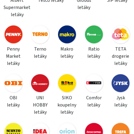
Albert
Tesco letáky
Globus
JIP letáky
Supermarket
letáky
letáky
Penny
Terno
Makro
Ratio
TETA
Market
letáky
letáky
letáky
drogerie
letáky
letáky
OBI
UNI
SIKO
Comfor
Jysk
letáky
HOBBY
koupelny
letáky
letáky
letáky
letáky