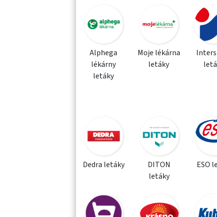
Alphega
Moje lékárna
Inter
lékárny
letáky
let
letáky
Dedra letáky
DITON
ESO l
letáky