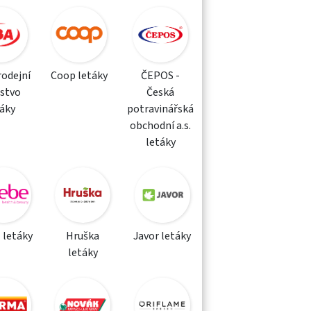
rodejní
Coop letáky
ČEPOS -
žstvo
Česká
táky
potravinářská
obchodní a.s.
letáky
 letáky
Hruška
Javor letáky
letáky