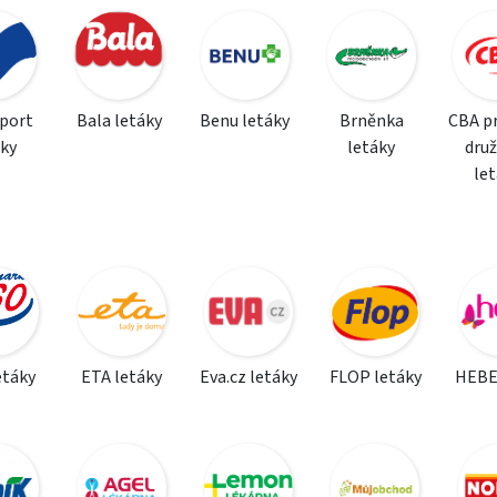
sport
Bala letáky
Benu letáky
Brněnka
CBA p
áky
letáky
dru
le
etáky
ETA letáky
Eva.cz letáky
FLOP letáky
HEBE