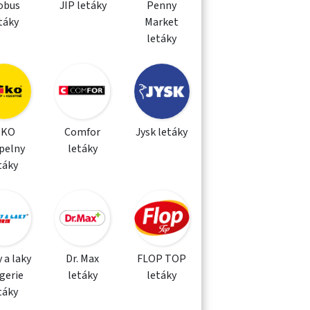
obus
JIP letáky
Penny
táky
Market
letáky
IKO
Comfor
Jysk letáky
pelny
letáky
táky
 a laky
Dr. Max
FLOP TOP
gerie
letáky
letáky
táky