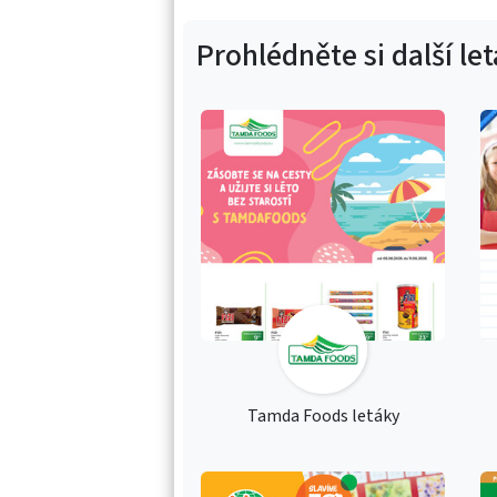
Prohlédněte si další le
Tamda Foods letáky