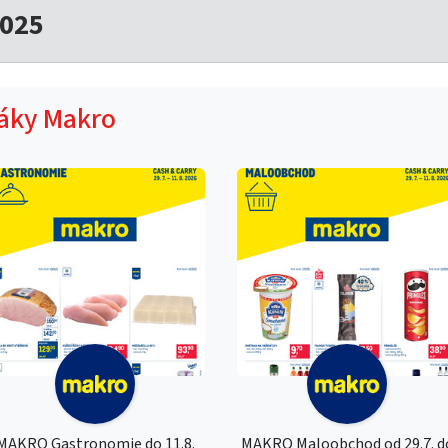
2025
táky Makro
MAKRO Gastronomie do 11.8.
MAKRO Maloobchod od 29.7. d