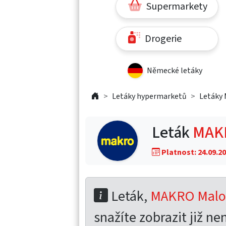
Supermarkety
Drogerie
Německé letáky
Letáky hypermarketů
Letáky
Leták
MAKR
Platnost: 24.09.20
Leták,
MAKRO Maloo
snažíte zobrazit již nen