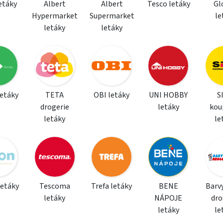
letáky
Albert
Albert
Tesco letáky
Gl
Hypermarket
Supermarket
le
letáky
letáky
letáky
TETA
OBI letáky
UNI HOBBY
S
drogerie
letáky
kou
letáky
le
letáky
Tescoma
Trefa letáky
BENE
Barvy
letáky
NÁPOJE
dro
letáky
le