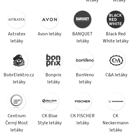
letáky
letáky
Astratex
Avon letáky
BANQUET
Black Red
letáky
letáky
White letáky
BobrElektro.cz
Bonprix
BonVeno
C&A letáky
letáky
letáky
letáky
Centrum
CK Blue
CK FISCHER
CK
Černý Most
Style letáky
letáky
Neckermann
letáky
letáky