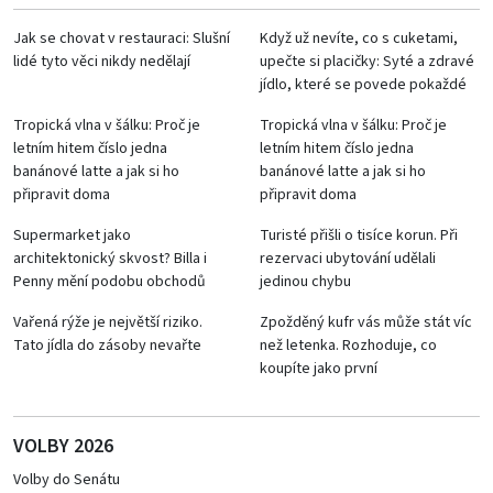
Jak se chovat v restauraci: Slušní
Když už nevíte, co s cuketami,
lidé tyto věci nikdy nedělají
upečte si placičky: Syté a zdravé
jídlo, které se povede pokaždé
Tropická vlna v šálku: Proč je
Tropická vlna v šálku: Proč je
letním hitem číslo jedna
letním hitem číslo jedna
banánové latte a jak si ho
banánové latte a jak si ho
připravit doma
připravit doma
Supermarket jako
Turisté přišli o tisíce korun. Při
architektonický skvost? Billa i
rezervaci ubytování udělali
Penny mění podobu obchodů
jedinou chybu
Vařená rýže je největší riziko.
Zpožděný kufr vás může stát víc
Tato jídla do zásoby nevařte
než letenka. Rozhoduje, co
koupíte jako první
VOLBY 2026
Volby do Senátu