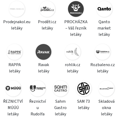
Prodejnakol.eu
Proděti.cz
PROCHÁZKA
Qanto
letáky
letáky
– Váš řezník
market
letáky
letáky
RAPPA
Ravak
rohlik.cz
Rozbaleno.cz
letáky
letáky
letáky
letáky
ŘEZNICTVÍ
Řeznictví
Sahm
SAM 73
Skladová
MÚÚÚ
u
Gastro
letáky
okna
letáky
Rudolfa
letáky
letáky