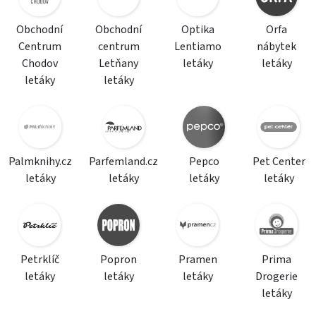
Obchodní
Obchodní
Optika
Orfa
Centrum
centrum
Lentiamo
nábytek
Chodov
Letňany
letáky
letáky
letáky
letáky
Palmknihy.cz
Parfemland.cz
Pepco
Pet Center
letáky
letáky
letáky
letáky
Petrklíč
Popron
Pramen
Prima
letáky
letáky
letáky
Drogerie
letáky