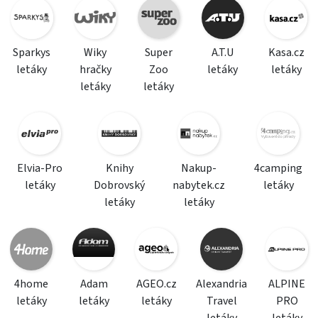
Sparkys
Wiky
Super
A.T.U
Kasa.cz
letáky
hračky
Zoo
letáky
letáky
letáky
letáky
Elvia-Pro
Knihy
Nakup-
4camping
letáky
Dobrovský
nabytek.cz
letáky
letáky
letáky
4home
Adam
AGEO.cz
Alexandria
ALPINE
letáky
letáky
letáky
Travel
PRO