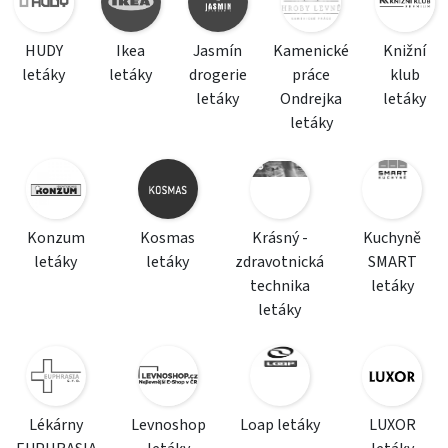
HUDY
Ikea
Jasmín
Kamenické
Knižní
letáky
letáky
drogerie
práce
klub
letáky
Ondrejka
letáky
letáky
Konzum
Kosmas
Krásný -
Kuchyně
letáky
letáky
zdravotnická
SMART
technika
letáky
letáky
Lékárny
Levnoshop
Loap letáky
LUXOR