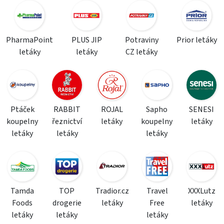
PharmaPoint
PLUS JIP
Potraviny
Prior letáky
letáky
letáky
CZ letáky
Ptáček
RABBIT
ROJAL
Sapho
SENESI
koupelny
řeznictví
letáky
koupelny
letáky
letáky
letáky
letáky
Tamda
TOP
Tradior.cz
Travel
XXXLutz
Foods
drogerie
letáky
Free
letáky
letáky
letáky
letáky