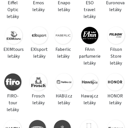
Eiffel
Emos
Enapo
ESO
Euronova
Optic
letáky
letáky
travel
letáky
letáky
letáky
EXIMtours
EXIsport
Faberlic
FAnn
Filson
letáky
letáky
letáky
parfumerie
Store
letáky
letáky
FIRO-
Frosch
HABU.cz
Hawaj.cz
HONOR
tour
letáky
letáky
letáky
letáky
letáky