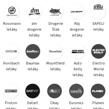
Rossmann
dm
Drogerie
Ráj
SAPELI
letáky
drogerie
Šlak
drogerie
letáky
letáky
letáky
letáky
Hornbach
Baumax
Mountfield
Auto
Electro
letáky
letáky
letáky
Kelly
World
letáky
letáky
Proton
Datart
Okay
Euronics
Planeo
letáky
letáky
letáky
letáky
letáky