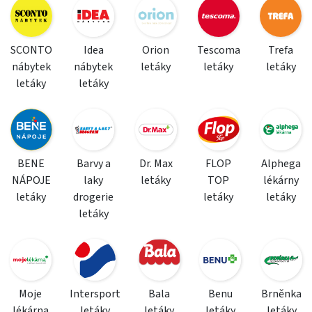
SCONTO
Idea
Orion
Tescoma
Trefa
nábytek
nábytek
letáky
letáky
letáky
letáky
letáky
BENE
Barvy a
Dr. Max
FLOP
Alphega
NÁPOJE
laky
letáky
TOP
lékárny
letáky
drogerie
letáky
letáky
letáky
Moje
Intersport
Bala
Benu
Brněnka
lékárna
letáky
letáky
letáky
letáky