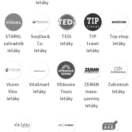
letáky
STARKL
Svojtka &
TEDi
TIP
Top shop
zahradník
Co.
letáky
travel
letáky
letáky
letáky
letáky
Vicom
VitaSmart
Vítkovice
ZEMAN
Zvěrokruh
Víno
letáky
Tours
maso-
letáky
letáky
letáky
uzeniny
letáky