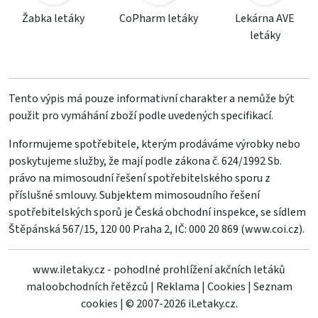
Žabka letáky
CoPharm letáky
Lekárna AVE
letáky
Tento výpis má pouze informativní charakter a nemůže být
použit pro vymáhání zboží podle uvedených specifikací.
Informujeme spotřebitele, kterým prodáváme výrobky nebo
poskytujeme služby, že mají podle zákona č. 624/1992 Sb.
právo na mimosoudní řešení spotřebitelského sporu z
příslušné smlouvy. Subjektem mimosoudního řešení
spotřebitelských sporů je Česká obchodní inspekce, se sídlem
Štěpánská 567/15, 120 00 Praha 2, IČ: 000 20 869 (
www.coi.cz
).
www.iletaky.cz - pohodlné prohlížení akčních letáků
maloobchodních řetězců
|
Reklama
|
Cookies
|
Seznam
cookies
|
© 2007-2026 iLetaky.cz.