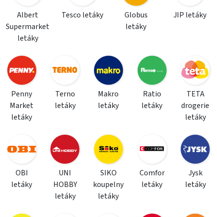
Albert
Tesco letáky
Globus
JIP letáky
Supermarket
letáky
letáky
Penny
Terno
Makro
Ratio
TETA
Market
letáky
letáky
letáky
drogerie
letáky
letáky
OBI
UNI
SIKO
Comfor
Jysk
letáky
HOBBY
koupelny
letáky
letáky
letáky
letáky