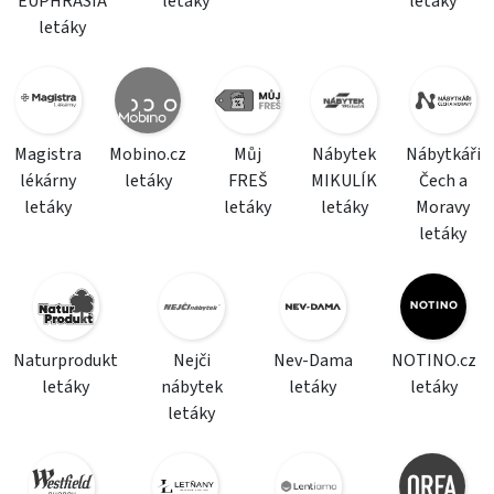
EUPHRASIA
letáky
letáky
letáky
Magistra
Mobino.cz
Můj
Nábytek
Nábytkáři
lékárny
letáky
FREŠ
MIKULÍK
Čech a
letáky
letáky
letáky
Moravy
letáky
Naturprodukt
Nejči
Nev-Dama
NOTINO.cz
letáky
nábytek
letáky
letáky
letáky