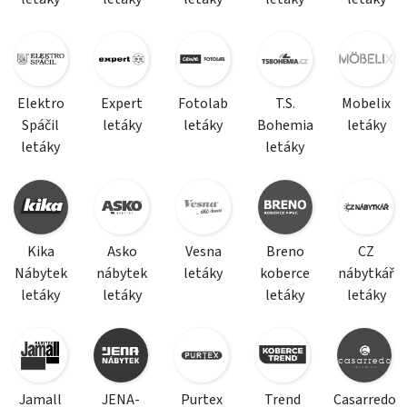
Elektro
Expert
Fotolab
T.S.
Mobelix
Spáčil
letáky
letáky
Bohemia
letáky
letáky
letáky
Kika
Asko
Vesna
Breno
CZ
Nábytek
nábytek
letáky
koberce
nábytkář
letáky
letáky
letáky
letáky
Jamall
JENA-
Purtex
Trend
Casarredo