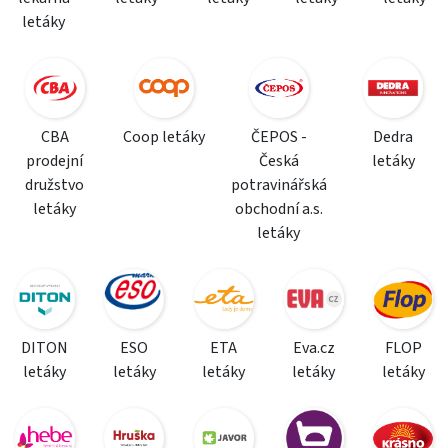
letáky
CBA
Coop letáky
ČEPOS -
Dedra
prodejní
Česká
letáky
družstvo
potravinářská
letáky
obchodní a.s.
letáky
DITON
ESO
ETA
Eva.cz
FLOP
letáky
letáky
letáky
letáky
letáky