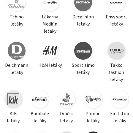
Tchibo
Lékarny
Decathlon
Envy sport
letáky
Medifin
letáky
letáky
letáky
Deichmann
H&M letáky
Sportisimo
Takko
letáky
letáky
fashion
letáky
KIK
Bambule
Dráčik
Pompo
Firststop
letáky
letáky
letáky
letáky
letáky