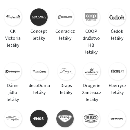
CK
Concept
Conrad.cz
COOP
Čedok
Victoria
letáky
letáky
družstvo
letáky
letáky
HB
letáky
Dáme
decoDoma
Draps
Drogerie
Eberry.cz
jídlo
letáky
letáky
Xantea.cz
letáky
letáky
letáky