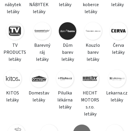
nábytek
NÁBYTEK
letáky
koberce
letáky
letáky
letáky
letáky
TV
Barevný
Dům
Kouzlo
Červa
PRODUCTS
ráj
barev
barev
letáky
letáky
letáky
letáky
letáky
KITOS
Domestav
Pilulka
HECHT
Lekarna.cz
letáky
letáky
lékárna
MOTORS
letáky
letáky
s.r.o.
letáky