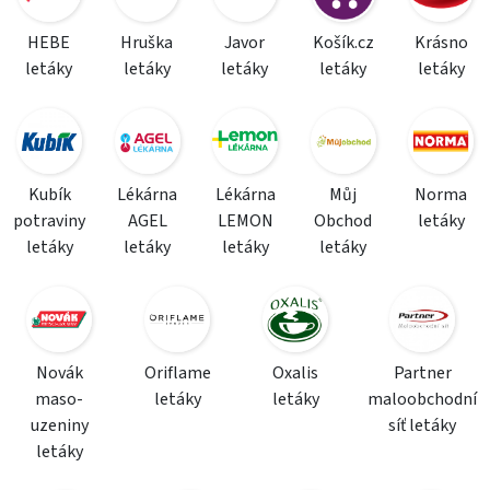
HEBE
Hruška
Javor
Košík.cz
Krásno
letáky
letáky
letáky
letáky
letáky
Kubík
Lékárna
Lékárna
Můj
Norma
potraviny
AGEL
LEMON
Obchod
letáky
letáky
letáky
letáky
letáky
Novák
Oriflame
Oxalis
Partner
maso-
letáky
letáky
maloobchodní
uzeniny
síť letáky
letáky