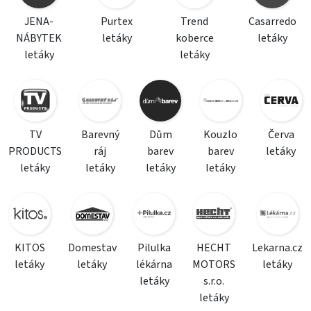
JENA-
Purtex
Trend
Casarredo
NÁBYTEK
letáky
koberce
letáky
letáky
letáky
TV
Barevný
Dům
Kouzlo
Červa
PRODUCTS
ráj
barev
barev
letáky
letáky
letáky
letáky
letáky
KITOS
Domestav
Pilulka
HECHT
Lekarna.cz
letáky
letáky
lékárna
MOTORS
letáky
letáky
s.r.o.
letáky