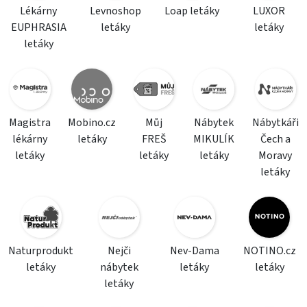
Lékárny
Levnoshop
Loap letáky
LUXOR
EUPHRASIA
letáky
letáky
letáky
Magistra
Mobino.cz
Můj
Nábytek
Nábytkáři
lékárny
letáky
FREŠ
MIKULÍK
Čech a
letáky
letáky
letáky
Moravy
letáky
Naturprodukt
Nejči
Nev-Dama
NOTINO.cz
letáky
nábytek
letáky
letáky
letáky