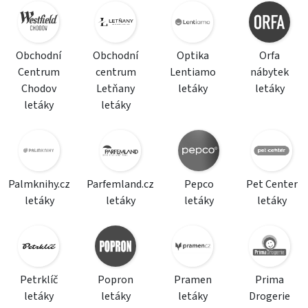
Obchodní
Obchodní
Optika
Orfa
Centrum
centrum
Lentiamo
nábytek
Chodov
Letňany
letáky
letáky
letáky
letáky
Palmknihy.cz
Parfemland.cz
Pepco
Pet Center
letáky
letáky
letáky
letáky
Petrklíč
Popron
Pramen
Prima
letáky
letáky
letáky
Drogerie