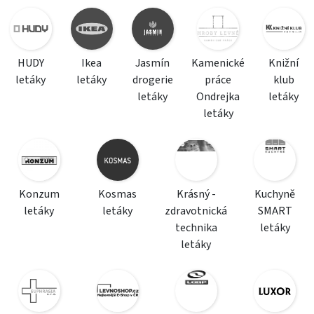
HUDY
Ikea
Jasmín
Kamenické
Knižní
letáky
letáky
drogerie
práce
klub
letáky
Ondrejka
letáky
letáky
Konzum
Kosmas
Krásný -
Kuchyně
letáky
letáky
zdravotnická
SMART
technika
letáky
letáky