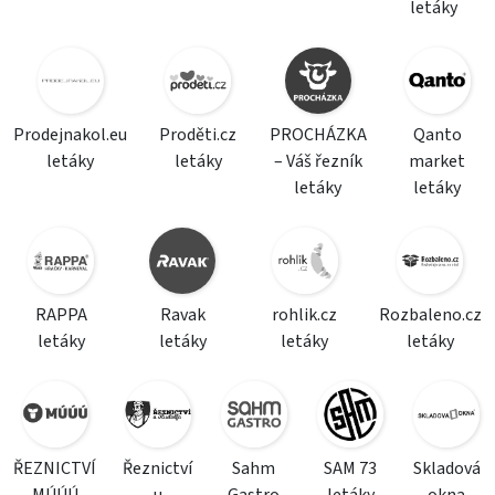
letáky
Prodejnakol.eu
Proděti.cz
PROCHÁZKA
Qanto
letáky
letáky
– Váš řezník
market
letáky
letáky
RAPPA
Ravak
rohlik.cz
Rozbaleno.cz
letáky
letáky
letáky
letáky
ŘEZNICTVÍ
Řeznictví
Sahm
SAM 73
Skladová