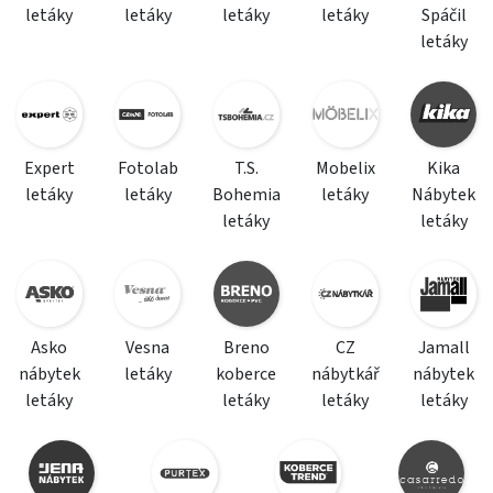
letáky
letáky
letáky
letáky
Spáčil
letáky
Expert
Fotolab
T.S.
Mobelix
Kika
letáky
letáky
Bohemia
letáky
Nábytek
letáky
letáky
Asko
Vesna
Breno
CZ
Jamall
nábytek
letáky
koberce
nábytkář
nábytek
letáky
letáky
letáky
letáky