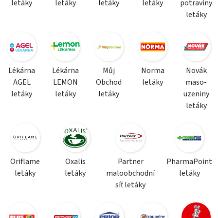
letáky
letáky
letáky
letáky
potraviny
letáky
Lékárna
Lékárna
Můj
Norma
Novák
AGEL
LEMON
Obchod
letáky
maso-
letáky
letáky
letáky
uzeniny
letáky
Oriflame
Oxalis
Partner
PharmaPoint
letáky
letáky
maloobchodní
letáky
síť letáky