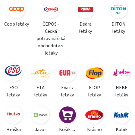
Coop letáky
ČEPOS -
Dedra
DITON
Česká
letáky
letáky
potravinářská
obchodní a.s.
letáky
ESO
ETA
Eva.cz
FLOP
HEBE
letáky
letáky
letáky
letáky
letáky
Hruška
Javor
Košík.cz
Krásno
Kubík