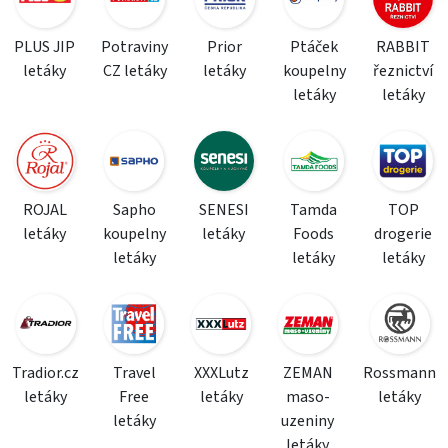
PLUS JIP
Potraviny
Prior
Ptáček
RABBIT
letáky
CZ letáky
letáky
koupelny
řeznictví
letáky
letáky
ROJAL
Sapho
SENESI
Tamda
TOP
letáky
koupelny
letáky
Foods
drogerie
letáky
letáky
letáky
Tradior.cz
Travel
XXXLutz
ZEMAN
Rossmann
letáky
Free
letáky
maso-
letáky
letáky
uzeniny
letáky