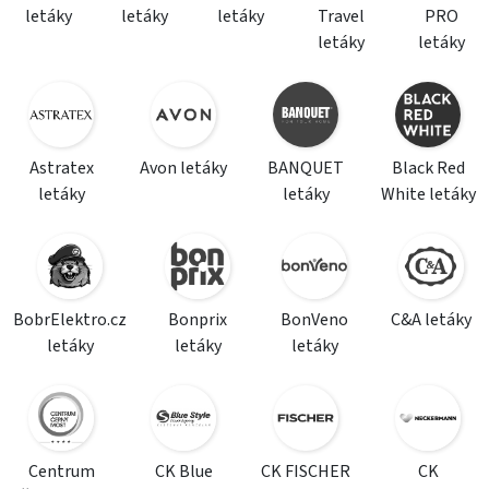
letáky
letáky
letáky
Travel
PRO
letáky
letáky
Astratex
Avon letáky
BANQUET
Black Red
letáky
letáky
White letáky
BobrElektro.cz
Bonprix
BonVeno
C&A letáky
letáky
letáky
letáky
Centrum
CK Blue
CK FISCHER
CK