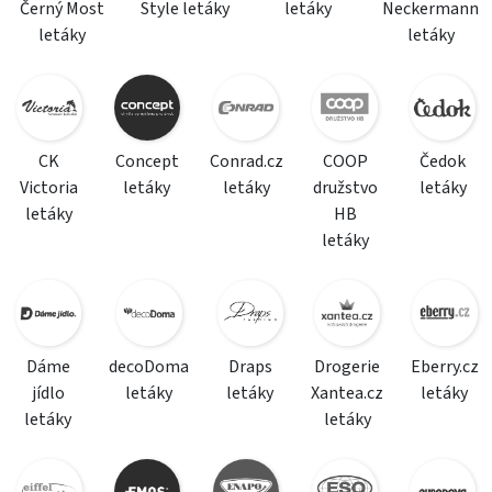
Černý Most
Style letáky
letáky
Neckermann
letáky
letáky
CK
Concept
Conrad.cz
COOP
Čedok
Victoria
letáky
letáky
družstvo
letáky
letáky
HB
letáky
Dáme
decoDoma
Draps
Drogerie
Eberry.cz
jídlo
letáky
letáky
Xantea.cz
letáky
letáky
letáky