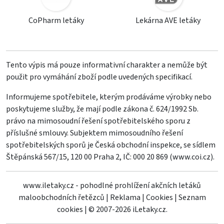
CoPharm letáky
Lekárna AVE letáky
Tento výpis má pouze informativní charakter a nemůže být
použit pro vymáhání zboží podle uvedených specifikací.
Informujeme spotřebitele, kterým prodáváme výrobky nebo
poskytujeme služby, že mají podle zákona č. 624/1992 Sb.
právo na mimosoudní řešení spotřebitelského sporu z
příslušné smlouvy. Subjektem mimosoudního řešení
spotřebitelských sporů je Česká obchodní inspekce, se sídlem
Štěpánská 567/15, 120 00 Praha 2, IČ: 000 20 869 (
www.coi.cz
).
www.iletaky.cz - pohodlné prohlížení akčních letáků
maloobchodních řetězců
|
Reklama
|
Cookies
|
Seznam
cookies
|
© 2007-2026 iLetaky.cz.