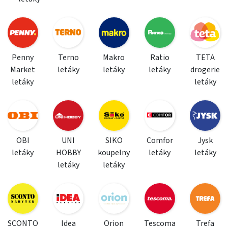
Penny
Terno
Makro
Ratio
TETA
Market
letáky
letáky
letáky
drogerie
letáky
letáky
OBI
UNI
SIKO
Comfor
Jysk
letáky
HOBBY
koupelny
letáky
letáky
letáky
letáky
SCONTO
Idea
Orion
Tescoma
Trefa