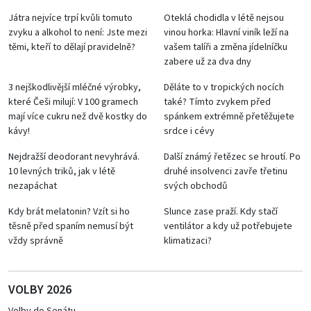
Játra nejvíce trpí kvůli tomuto
Oteklá chodidla v létě nejsou
zvyku a alkohol to není: Jste mezi
vinou horka: Hlavní viník leží na
těmi, kteří to dělají pravidelně?
vašem talíři a změna jídelníčku
zabere už za dva dny
3 nejškodlivější mléčné výrobky,
Děláte to v tropických nocích
které Češi milují: V 100 gramech
také? Tímto zvykem před
mají více cukru než dvě kostky do
spánkem extrémně přetěžujete
kávy!
srdce i cévy
Nejdražší deodorant nevyhrává.
Další známý řetězec se hroutí. Po
10 levných triků, jak v létě
druhé insolvenci zavře třetinu
nezapáchat
svých obchodů
Kdy brát melatonin? Vzít si ho
Slunce zase praží. Kdy stačí
těsně před spaním nemusí být
ventilátor a kdy už potřebujete
vždy správně
klimatizaci?
VOLBY 2026