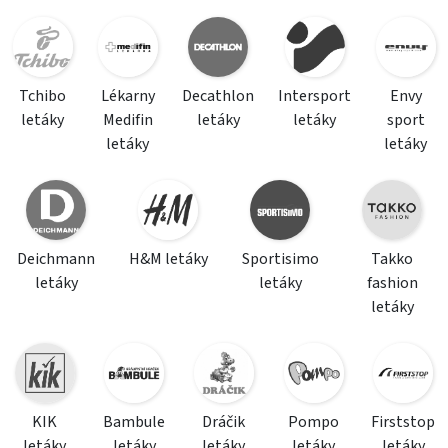
Tchibo
Lékarny
Decathlon
Intersport
Envy
letáky
Medifin
letáky
letáky
sport
letáky
letáky
Deichmann
H&M letáky
Sportisimo
Takko
letáky
letáky
fashion
letáky
KIK
Bambule
Dráčik
Pompo
Firststop
letáky
letáky
letáky
letáky
letáky