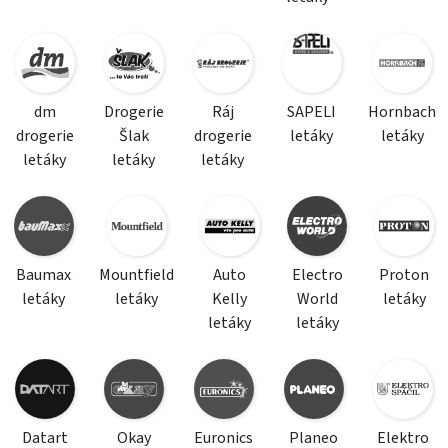
dm
Drogerie
Ráj
SAPELI
Hornbach
drogerie
Šlak
drogerie
letáky
letáky
letáky
letáky
letáky
Baumax
Mountfield
Auto
Electro
Proton
letáky
letáky
Kelly
World
letáky
letáky
letáky
Datart
Okay
Euronics
Planeo
Elektro