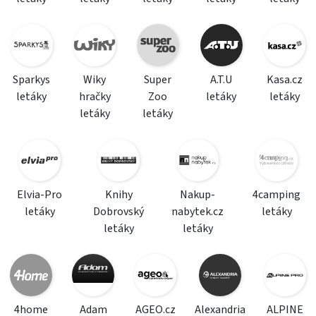
Sparkys
Wiky
Super
A.T.U
Kasa.cz
letáky
hračky
Zoo
letáky
letáky
letáky
letáky
Elvia-Pro
Knihy
Nakup-
4camping
letáky
Dobrovský
nabytek.cz
letáky
letáky
letáky
4home
Adam
AGEO.cz
Alexandria
ALPINE