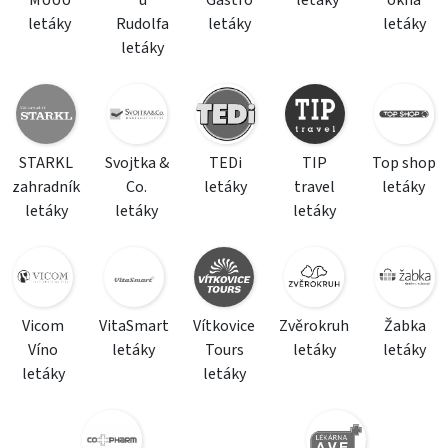
MÚÚÚ
u
Gastro
letáky
okna
letáky
Rudolfa
letáky
letáky
letáky
STARKL
Svojtka &
TEDi
TIP
Top shop
zahradník
Co.
letáky
travel
letáky
letáky
letáky
letáky
Vicom
VitaSmart
Vítkovice
Zvěrokruh
Žabka
Víno
letáky
Tours
letáky
letáky
letáky
letáky