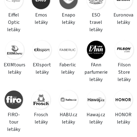
Eiffel
Emos
Enapo
ESO
Euronova
Optic
letáky
letáky
travel
letáky
letáky
letáky
EXIMtours
EXIsport
Faberlic
FAnn
Filson
letáky
letáky
letáky
parfumerie
Store
letáky
letáky
FIRO-
Frosch
HABU.cz
Hawaj.cz
HONOR
tour
letáky
letáky
letáky
letáky
letáky