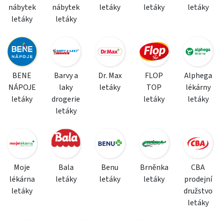
nábytek
nábytek
letáky
letáky
letáky
letáky
letáky
BENE
Barvy a
Dr. Max
FLOP
Alphega
NÁPOJE
laky
letáky
TOP
lékárny
letáky
drogerie
letáky
letáky
letáky
Moje
Bala
Benu
Brněnka
CBA
lékárna
letáky
letáky
letáky
prodejní
letáky
družstvo
letáky