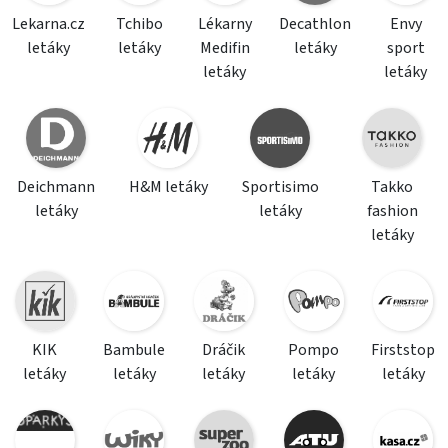
Lekarna.cz
Tchibo
Lékarny
Decathlon
Envy
letáky
letáky
Medifin
letáky
sport
letáky
letáky
Deichmann
H&M letáky
Sportisimo
Takko
letáky
letáky
fashion
letáky
KIK
Bambule
Dráčik
Pompo
Firststop
letáky
letáky
letáky
letáky
letáky