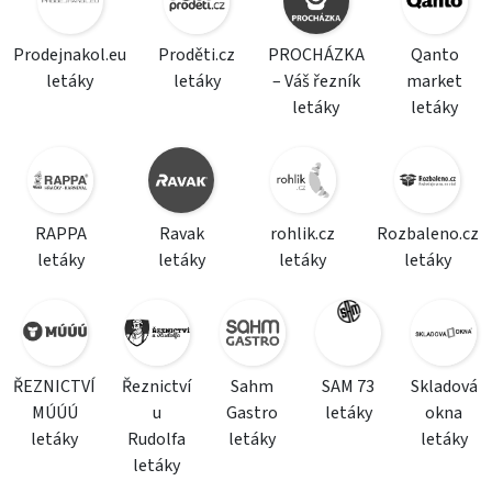
Prodejnakol.eu
Proděti.cz
PROCHÁZKA
Qanto
letáky
letáky
– Váš řezník
market
letáky
letáky
RAPPA
Ravak
rohlik.cz
Rozbaleno.cz
letáky
letáky
letáky
letáky
ŘEZNICTVÍ
Řeznictví
Sahm
SAM 73
Skladová
MÚÚÚ
u
Gastro
letáky
okna
letáky
Rudolfa
letáky
letáky
letáky