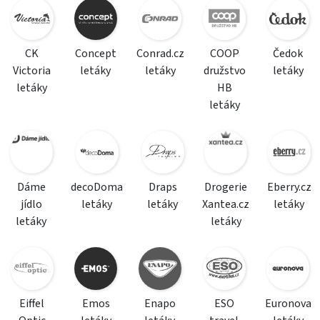
CK
Concept
Conrad.cz
COOP
Čedok
Victoria
letáky
letáky
družstvo
letáky
letáky
HB
letáky
Dáme
decoDoma
Draps
Drogerie
Eberry.cz
jídlo
letáky
letáky
Xantea.cz
letáky
letáky
letáky
Eiffel
Emos
Enapo
ESO
Euronova