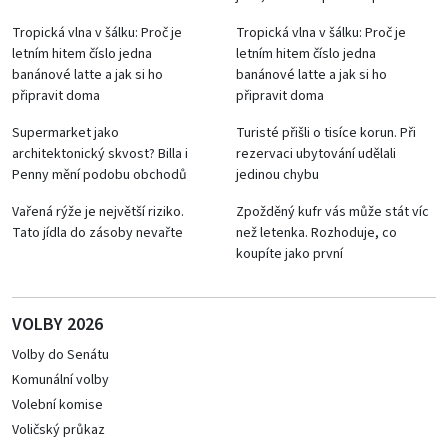
Tropická vlna v šálku: Proč je
Tropická vlna v šálku: Proč je
letním hitem číslo jedna
letním hitem číslo jedna
banánové latte a jak si ho
banánové latte a jak si ho
připravit doma
připravit doma
Supermarket jako
Turisté přišli o tisíce korun. Při
architektonický skvost? Billa i
rezervaci ubytování udělali
Penny mění podobu obchodů
jedinou chybu
Vařená rýže je největší riziko.
Zpožděný kufr vás může stát víc
Tato jídla do zásoby nevařte
než letenka. Rozhoduje, co
koupíte jako první
VOLBY 2026
Volby do Senátu
Komunální volby
Volební komise
Voličský průkaz