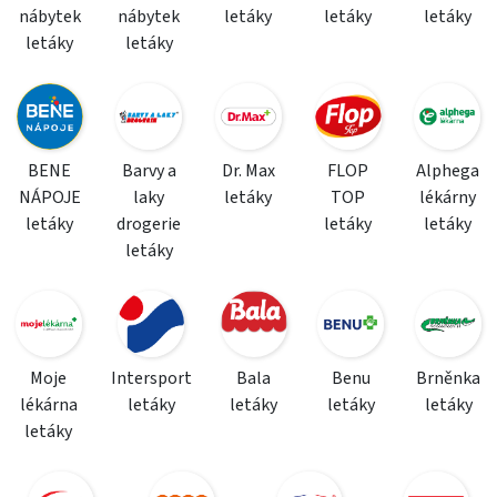
nábytek
nábytek
letáky
letáky
letáky
letáky
letáky
BENE
Barvy a
Dr. Max
FLOP
Alphega
NÁPOJE
laky
letáky
TOP
lékárny
letáky
drogerie
letáky
letáky
letáky
Moje
Intersport
Bala
Benu
Brněnka
lékárna
letáky
letáky
letáky
letáky
letáky