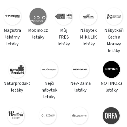
Magistra
Mobino.cz
Můj
Nábytek
Nábytkáři
lékárny
letáky
FREŠ
MIKULÍK
Čech a
letáky
letáky
letáky
Moravy
letáky
Naturprodukt
Nejči
Nev-Dama
NOTINO.cz
letáky
nábytek
letáky
letáky
letáky