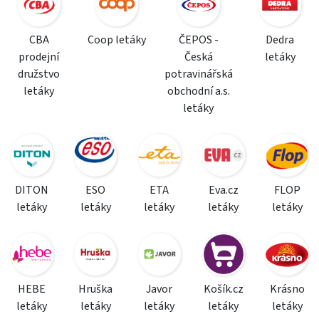
CBA
Coop letáky
ČEPOS -
Dedra
prodejní
Česká
letáky
družstvo
potravinářská
letáky
obchodní a.s.
letáky
DITON
ESO
ETA
Eva.cz
FLOP
letáky
letáky
letáky
letáky
letáky
HEBE
Hruška
Javor
Košík.cz
Krásno
letáky
letáky
letáky
letáky
letáky