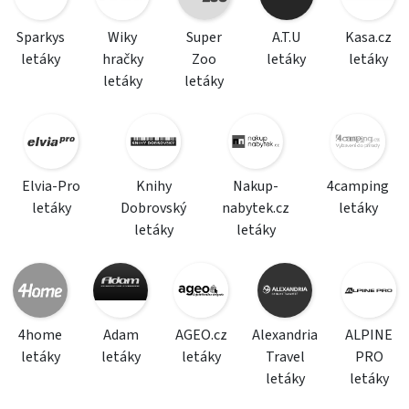
Sparkys
Wiky
Super
A.T.U
Kasa.cz
letáky
hračky
Zoo
letáky
letáky
letáky
letáky
Elvia-Pro
Knihy
Nakup-
4camping
letáky
Dobrovský
nabytek.cz
letáky
letáky
letáky
4home
Adam
AGEO.cz
Alexandria
ALPINE
letáky
letáky
letáky
Travel
PRO
letáky
letáky