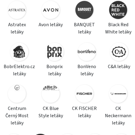
Astratex
Avon letáky
BANQUET
Black Red
letáky
letáky
White letáky
BobrElektro.cz
Bonprix
BonVeno
C&A letáky
letáky
letáky
letáky
Centrum
CK Blue
CK FISCHER
CK
Černý Most
Style letáky
letáky
Neckermann
letáky
letáky