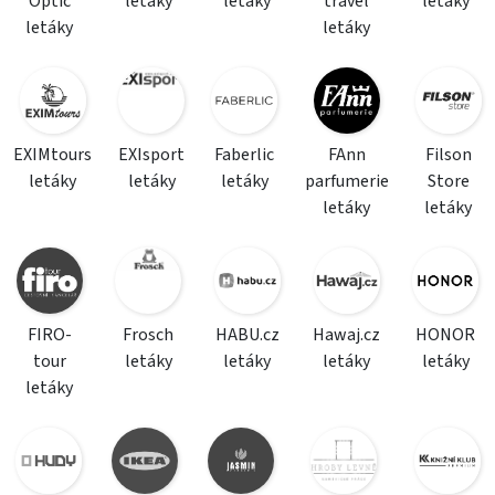
Optic
letáky
letáky
travel
letáky
letáky
letáky
EXIMtours
EXIsport
Faberlic
FAnn
Filson
letáky
letáky
letáky
parfumerie
Store
letáky
letáky
FIRO-
Frosch
HABU.cz
Hawaj.cz
HONOR
tour
letáky
letáky
letáky
letáky
letáky