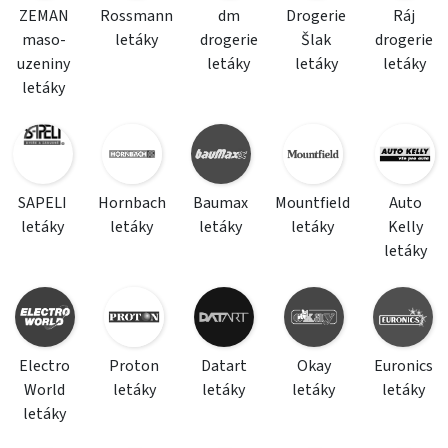
ZEMAN
Rossmann
dm
Drogerie
Ráj
maso-
letáky
drogerie
Šlak
drogerie
uzeniny
letáky
letáky
letáky
letáky
SAPELI
Hornbach
Baumax
Mountfield
Auto
letáky
letáky
letáky
letáky
Kelly
letáky
Electro
Proton
Datart
Okay
Euronics
World
letáky
letáky
letáky
letáky
letáky