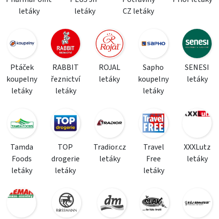
letáky
letáky
CZ letáky
Ptáček
RABBIT
ROJAL
Sapho
SENESI
koupelny
řeznictví
letáky
koupelny
letáky
letáky
letáky
letáky
Tamda
TOP
Tradior.cz
Travel
XXXLutz
Foods
drogerie
letáky
Free
letáky
letáky
letáky
letáky