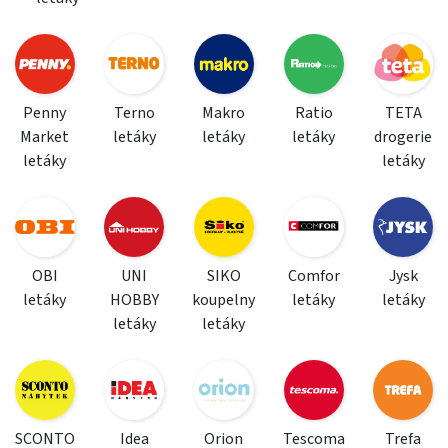
Penny
Terno
Makro
Ratio
TETA
Market
letáky
letáky
letáky
drogerie
letáky
letáky
OBI
UNI
SIKO
Comfor
Jysk
letáky
HOBBY
koupelny
letáky
letáky
letáky
letáky
SCONTO
Idea
Orion
Tescoma
Trefa