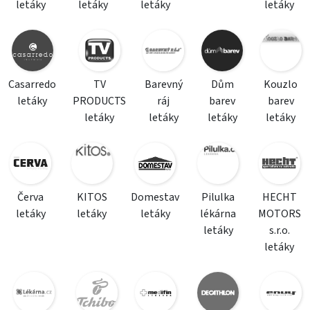
letáky
letáky
letáky
letáky
Casarredo
TV
Barevný
Dům
Kouzlo
letáky
PRODUCTS
ráj
barev
barev
letáky
letáky
letáky
letáky
Červa
KITOS
Domestav
Pilulka
HECHT
letáky
letáky
letáky
lékárna
MOTORS
letáky
s.r.o.
letáky