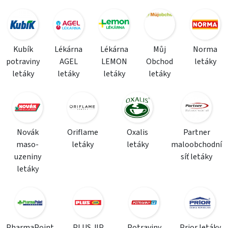
Kubík
Lékárna
Lékárna
Můj
Norma
potraviny
AGEL
LEMON
Obchod
letáky
letáky
letáky
letáky
letáky
Novák
Oriflame
Oxalis
Partner
maso-
letáky
letáky
maloobchodní
uzeniny
síť letáky
letáky
PharmaPoint
PLUS JIP
Potraviny
Prior letáky