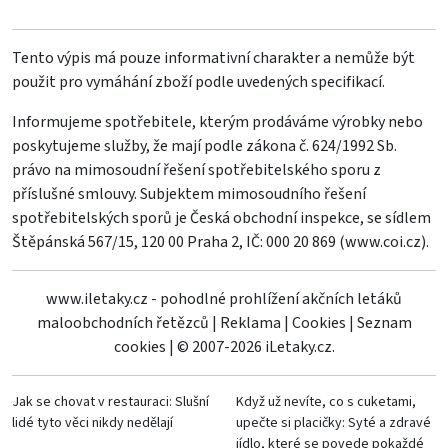
Tento výpis má pouze informativní charakter a nemůže být
použit pro vymáhání zboží podle uvedených specifikací.
Informujeme spotřebitele, kterým prodáváme výrobky nebo
poskytujeme služby, že mají podle zákona č. 624/1992 Sb.
právo na mimosoudní řešení spotřebitelského sporu z
příslušné smlouvy. Subjektem mimosoudního řešení
spotřebitelských sporů je Česká obchodní inspekce, se sídlem
Štěpánská 567/15, 120 00 Praha 2, IČ: 000 20 869 (
www.coi.cz
).
www.iletaky.cz - pohodlné prohlížení akčních letáků
maloobchodních řetězců
|
Reklama
|
Cookies
|
Seznam
cookies
|
© 2007-2026 iLetaky.cz.
Jak se chovat v restauraci: Slušní
Když už nevíte, co s cuketami,
lidé tyto věci nikdy nedělají
upečte si placičky: Syté a zdravé
jídlo, které se povede pokaždé