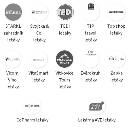
STARKL
Svojtka &
TEDi
TIP
Top shop
zahradník
Co.
letáky
travel
letáky
letáky
letáky
letáky
Vicom
VitaSmart
Vítkovice
Zvěrokruh
Žabka
Víno
letáky
Tours
letáky
letáky
letáky
letáky
CoPharm letáky
Lekárna AVE letáky