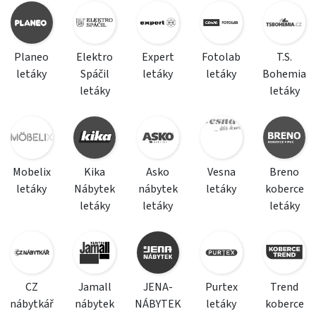
Planeo
Elektro
Expert
Fotolab
T.S.
letáky
Spáčil
letáky
letáky
Bohemia
letáky
letáky
Mobelix
Kika
Asko
Vesna
Breno
letáky
Nábytek
nábytek
letáky
koberce
letáky
letáky
letáky
CZ
Jamall
JENA-
Purtex
Trend
nábytkář
nábytek
NÁBYTEK
letáky
koberce