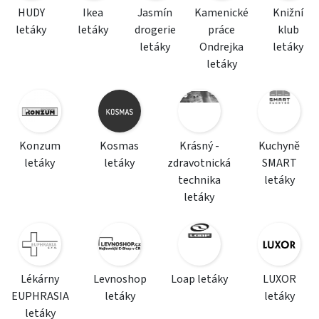
HUDY
Ikea
Jasmín
Kamenické
Knižní
letáky
letáky
drogerie
práce
klub
letáky
Ondrejka
letáky
letáky
Konzum
Kosmas
Krásný -
Kuchyně
letáky
letáky
zdravotnická
SMART
technika
letáky
letáky
Lékárny
Levnoshop
Loap letáky
LUXOR
EUPHRASIA
letáky
letáky
letáky