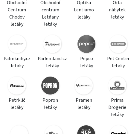
Obchodní
Obchodní
Optika
Orfa
Centrum
centrum
Lentiamo
nábytek
Chodov
Letňany
letáky
letáky
letáky
letáky
Palmknihy.cz
Parfemland.cz
Pepco
Pet Center
letáky
letáky
letáky
letáky
Petrklíč
Popron
Pramen
Prima
letáky
letáky
letáky
Drogerie
letáky