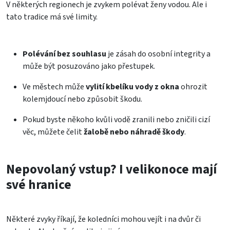
V některých regionech je zvykem polévat ženy vodou. Ale i
tato tradice má své limity.
Polévání bez souhlasu
je zásah do osobní integrity a
může být posuzováno jako přestupek.
Ve městech může
vylití kbelíku vody z okna
ohrozit
kolemjdoucí nebo způsobit škodu.
Pokud byste někoho kvůli vodě zranili nebo zničili cizí
věc, můžete čelit
žalobě nebo náhradě škody
.
Nepovolaný vstup? I velikonoce mají
své hranice
Některé zvyky říkají, že koledníci mohou vejít i na dvůr či