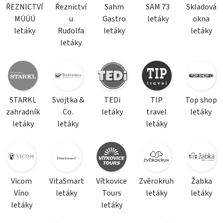
ŘEZNICTVÍ
Řeznictví
Sahm
SAM 73
Skladová
MÚÚÚ
u
Gastro
letáky
okna
letáky
Rudolfa
letáky
letáky
letáky
STARKL
Svojtka &
TEDi
TIP
Top shop
zahradník
Co.
letáky
travel
letáky
letáky
letáky
letáky
Vicom
VitaSmart
Vítkovice
Zvěrokruh
Žabka
Víno
letáky
Tours
letáky
letáky
letáky
letáky