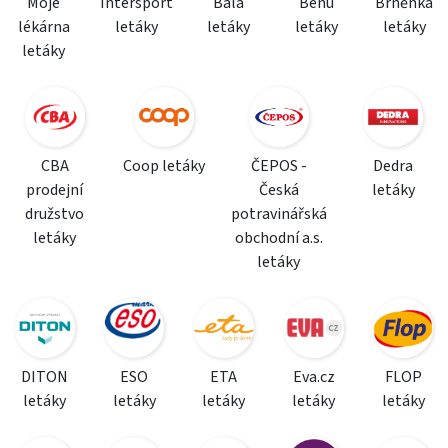
Moje
Intersport
Bala
Benu
Brněnka
lékárna
letáky
letáky
letáky
letáky
letáky
CBA
Coop letáky
ČEPOS -
Dedra
prodejní
Česká
letáky
družstvo
potravinářská
letáky
obchodní a.s.
letáky
DITON
ESO
ETA
Eva.cz
FLOP
letáky
letáky
letáky
letáky
letáky