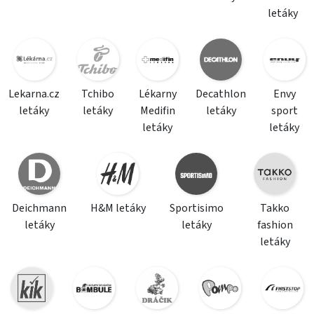
letáky
Lekarna.cz
Tchibo
Lékarny
Decathlon
Envy
letáky
letáky
Medifin
letáky
sport
letáky
letáky
Deichmann
H&M letáky
Sportisimo
Takko
letáky
letáky
fashion
letáky