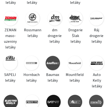
letáky
letáky
letáky
ZEMAN
Rossmann
dm
Drogerie
Ráj
maso-
letáky
drogerie
Šlak
drogerie
uzeniny
letáky
letáky
letáky
letáky
SAPELI
Hornbach
Baumax
Mountfield
Auto
letáky
letáky
letáky
letáky
Kelly
letáky