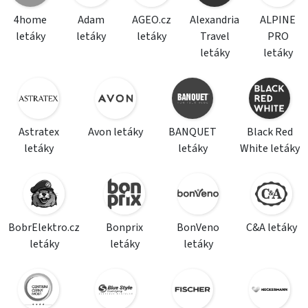
4home
Adam
AGEO.cz
Alexandria
ALPINE
letáky
letáky
letáky
Travel
PRO
letáky
letáky
Astratex
Avon letáky
BANQUET
Black Red
letáky
letáky
White letáky
BobrElektro.cz
Bonprix
BonVeno
C&A letáky
letáky
letáky
letáky