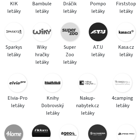
KIK
Bambule
Dráčik
Pompo
Firststop
letáky
letáky
letáky
letáky
letáky
Sparkys
Wiky
Super
A.T.U
Kasa.cz
letáky
hračky
Zoo
letáky
letáky
letáky
letáky
Elvia-Pro
Knihy
Nakup-
4camping
letáky
Dobrovský
nabytek.cz
letáky
letáky
letáky