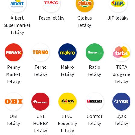
Albert
Tesco letáky
Globus
JIP letáky
Supermarket
letáky
letáky
Penny
Terno
Makro
Ratio
TETA
Market
letáky
letáky
letáky
drogerie
letáky
letáky
OBI
UNI
SIKO
Comfor
Jysk
letáky
HOBBY
koupelny
letáky
letáky
letáky
letáky