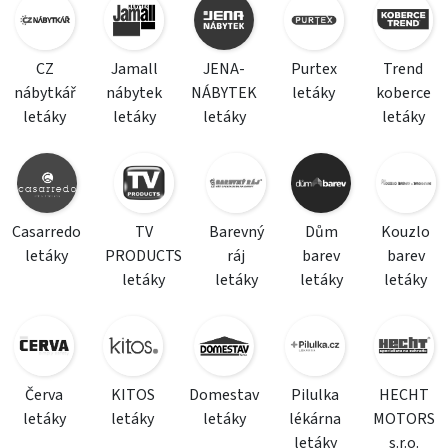
CZ
Jamall
JENA-
Purtex
Trend
nábytkář
nábytek
NÁBYTEK
letáky
koberce
letáky
letáky
letáky
letáky
Casarredo
TV
Barevný
Dům
Kouzlo
letáky
PRODUCTS
ráj
barev
barev
letáky
letáky
letáky
letáky
Červa
KITOS
Domestav
Pilulka
HECHT
letáky
letáky
letáky
lékárna
MOTORS
letáky
s.r.o.