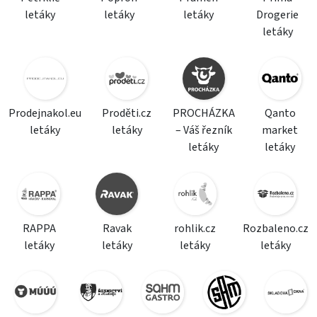
letáky
letáky
letáky
Drogerie
letáky
Prodejnakol.eu
Proděti.cz
PROCHÁZKA
Qanto
letáky
letáky
– Váš řezník
market
letáky
letáky
RAPPA
Ravak
rohlik.cz
Rozbaleno.cz
letáky
letáky
letáky
letáky