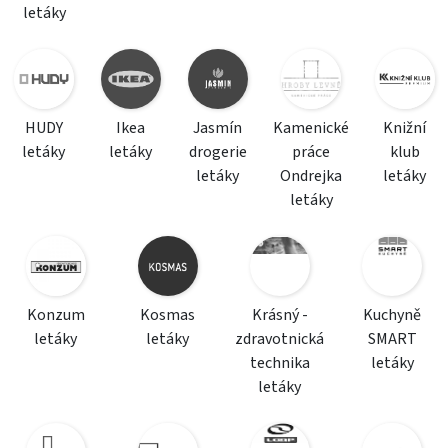
letáky
HUDY
Ikea
Jasmín
Kamenické
Knižní
letáky
letáky
drogerie
práce
klub
letáky
Ondrejka
letáky
letáky
Konzum
Kosmas
Krásný -
Kuchyně
letáky
letáky
zdravotnická
SMART
technika
letáky
letáky