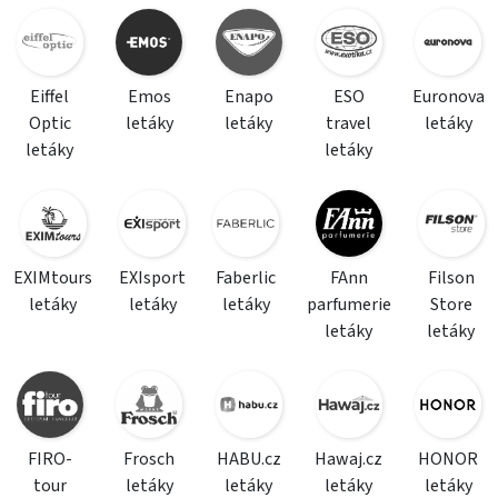
Eiffel
Emos
Enapo
ESO
Euronova
Optic
letáky
letáky
travel
letáky
letáky
letáky
EXIMtours
EXIsport
Faberlic
FAnn
Filson
letáky
letáky
letáky
parfumerie
Store
letáky
letáky
FIRO-
Frosch
HABU.cz
Hawaj.cz
HONOR
tour
letáky
letáky
letáky
letáky