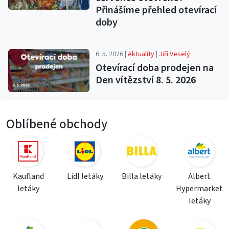
Přinášíme přehled otevírací
doby
6. 5. 2026 |
Aktuality
|
Jiří Veselý
Otevírací doba prodejen na
Den vítězství 8. 5. 2026
Oblíbené obchody
Kaufland
Lidl letáky
Billa letáky
Albert
letáky
Hypermarket
letáky