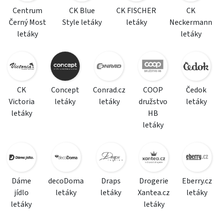
Centrum
CK Blue
CK FISCHER
CK
Černý Most
Style letáky
letáky
Neckermann
letáky
letáky
CK
Concept
Conrad.cz
COOP
Čedok
Victoria
letáky
letáky
družstvo
letáky
letáky
HB
letáky
Dáme
decoDoma
Draps
Drogerie
Eberry.cz
jídlo
letáky
letáky
Xantea.cz
letáky
letáky
letáky