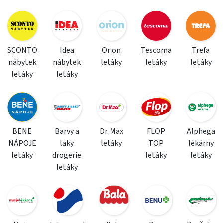
SCONTO
Idea
Orion
Tescoma
Trefa
nábytek
nábytek
letáky
letáky
letáky
letáky
letáky
BENE
Barvy a
Dr. Max
FLOP
Alphega
NÁPOJE
laky
letáky
TOP
lékárny
letáky
drogerie
letáky
letáky
letáky