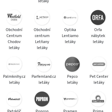
letáky
Obchodní
Obchodní
Optika
Orfa
Centrum
centrum
Lentiamo
nábytek
Chodov
Letňany
letáky
letáky
letáky
letáky
Palmknihy.cz
Parfemland.cz
Pepco
Pet Center
letáky
letáky
letáky
letáky
Petrklíč
Popron
Pramen
Prima