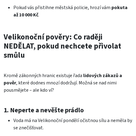
Pokud vás přistihne městská policie, hrozí vám
pokuta
až 10 000 Kč
.
Velikonoční pověry: Co raději
NEDĚLAT, pokud nechcete přivolat
smůlu
Kromě zákonných hranic existuje řada
lidových zákazů a
pověr
, které dodnes mnozí dodržují. Možná se nad nimi
pousmějete – ale kdo ví?
1. Neperte a nevěšte prádlo
Voda má na Velikonoční pondělí očistnou sílu a neměla by
se znečišťovat.