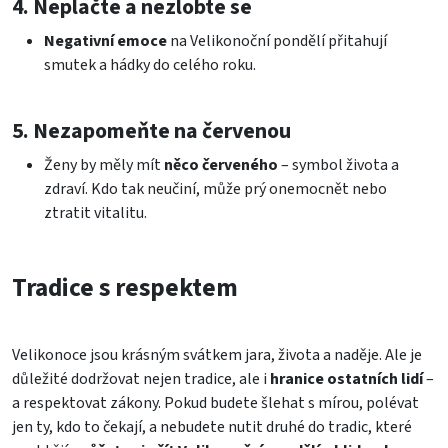
4. Neplačte a nezlobte se
Negativní emoce
na Velikonoční pondělí přitahují
smutek a hádky do celého roku.
5. Nezapomeňte na červenou
Ženy by měly mít
něco červeného
– symbol života a
zdraví. Kdo tak neučiní, může prý onemocnět nebo
ztratit vitalitu.
Tradice s respektem
Velikonoce jsou krásným svátkem jara, života a naděje. Ale je
důležité dodržovat nejen tradice, ale i
hranice ostatních lidí
–
a respektovat zákony. Pokud budete šlehat s mírou, polévat
jen ty, kdo to čekají, a nebudete nutit druhé do tradic, které