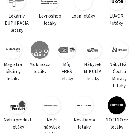
Lékárny
Levnoshop
Loap letáky
LUXOR
EUPHRASIA
letáky
letáky
letáky
Magistra
Mobino.cz
Můj
Nábytek
Nábytkáři
lékárny
letáky
FREŠ
MIKULÍK
Čech a
letáky
letáky
letáky
Moravy
letáky
Naturprodukt
Nejči
Nev-Dama
NOTINO.cz
letáky
nábytek
letáky
letáky