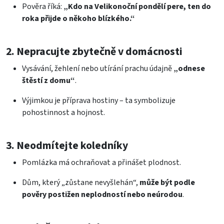
Pověra říká:
„Kdo na Velikonoční pondělí pere, ten do
roka přijde o někoho blízkého.“
2. Nepracujte zbytečně v domácnosti
Vysávání, žehlení nebo utírání prachu údajně
„odnese
štěstí z domu“
.
Výjimkou je příprava hostiny – ta symbolizuje
pohostinnost a hojnost.
3. Neodmítejte koledníky
Pomlázka má ochraňovat a přinášet plodnost.
Dům, který „zůstane nevyšlehán“,
může být podle
pověry postižen neplodností nebo neúrodou
.