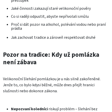
přestupek
Jaké činnosti zakazují staré velikonoční pověry
Co si raději odpustit, abyste nepřivolali smůlu
Proč si dát pozor na alkohol, polévání vodou nebo praní
prádla
Jak zachovat tradice a zároveň respektovat druhé
Pozor na tradice: Kdy už pomlázka
není zábava
Velikonoční šlehání pomlázkou je u nás silně zakořeněné.
Jenže to, co bylo kdysi běžné, může dnes přejít hranici
slušnosti nebo dokonce zákona.
Nepozvaní koledníci
riskují problém – šlehání bez