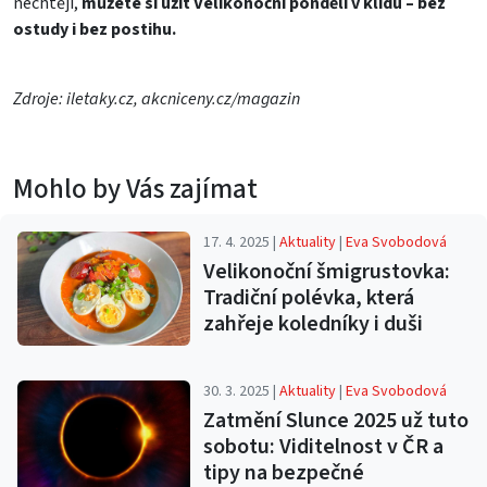
nechtějí,
můžete si užít Velikonoční pondělí v klidu – bez
ostudy i bez postihu.
Zdroje: iletaky.cz, akcniceny.cz/magazin
Mohlo by Vás zajímat
17. 4. 2025 |
Aktuality
|
Eva Svobodová
Velikonoční šmigrustovka:
Tradiční polévka, která
zahřeje koledníky i duši
30. 3. 2025 |
Aktuality
|
Eva Svobodová
Zatmění Slunce 2025 už tuto
sobotu: Viditelnost v ČR a
tipy na bezpečné