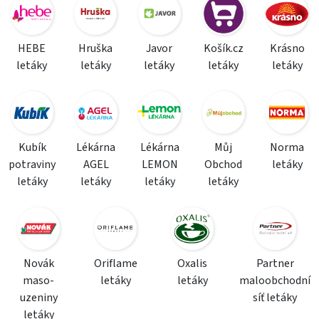
HEBE
Hruška
Javor
Košík.cz
Krásno
letáky
letáky
letáky
letáky
letáky
Kubík
Lékárna
Lékárna
Můj
Norma
potraviny
AGEL
LEMON
Obchod
letáky
letáky
letáky
letáky
letáky
Novák
Oriflame
Oxalis
Partner
maso-
letáky
letáky
maloobchodní
uzeniny
síť letáky
letáky