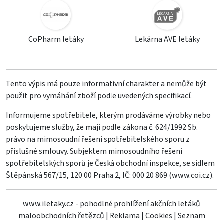
CoPharm letáky
Lekárna AVE letáky
Tento výpis má pouze informativní charakter a nemůže být
použit pro vymáhání zboží podle uvedených specifikací.
Informujeme spotřebitele, kterým prodáváme výrobky nebo
poskytujeme služby, že mají podle zákona č. 624/1992 Sb.
právo na mimosoudní řešení spotřebitelského sporu z
příslušné smlouvy. Subjektem mimosoudního řešení
spotřebitelských sporů je Česká obchodní inspekce, se sídlem
Štěpánská 567/15, 120 00 Praha 2, IČ: 000 20 869 (
www.coi.cz
).
www.iletaky.cz - pohodlné prohlížení akčních letáků
maloobchodních řetězců
|
Reklama
|
Cookies
|
Seznam