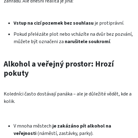
zahradu. Ale dnešní realita je jiná:
Vstup na cizí pozemek bez souhlasu
je protiprávní.
Pokud přelézáte plot nebo vcházíte na dvůr bez pozvání,
můžete být označeni za
narušitele soukromí
.
Alkohol a veřejný prostor: Hrozí
pokuty
Koledníci často dostávají panáka – ale je důležité vědět, kde a
kolik.
V mnoha městech
je zakázáno pít alkohol na
veřejnosti
(náměstí, zastávky, parky).