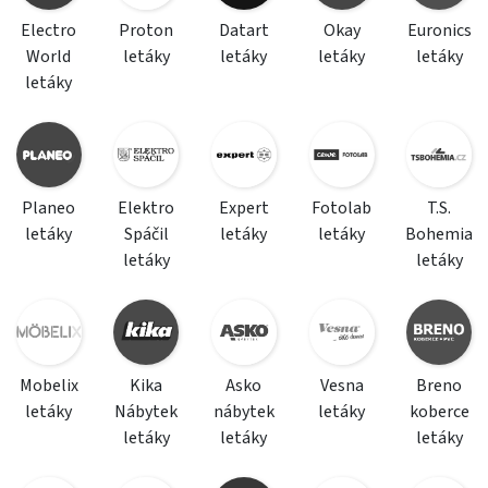
Electro
Proton
Datart
Okay
Euronics
World
letáky
letáky
letáky
letáky
letáky
Planeo
Elektro
Expert
Fotolab
T.S.
letáky
Spáčil
letáky
letáky
Bohemia
letáky
letáky
Mobelix
Kika
Asko
Vesna
Breno
letáky
Nábytek
nábytek
letáky
koberce
letáky
letáky
letáky