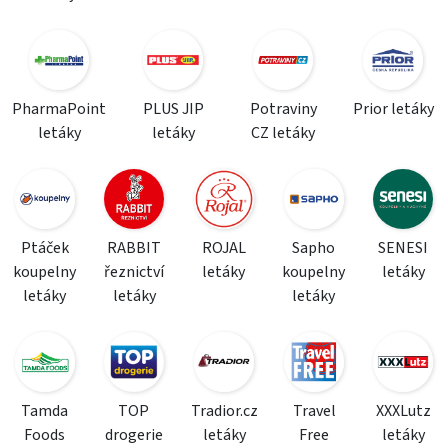
PharmaPoint
PLUS JIP
Potraviny
Prior letáky
letáky
letáky
CZ letáky
Ptáček
RABBIT
ROJAL
Sapho
SENESI
koupelny
řeznictví
letáky
koupelny
letáky
letáky
letáky
letáky
Tamda
TOP
Tradior.cz
Travel
XXXLutz
Foods
drogerie
letáky
Free
letáky