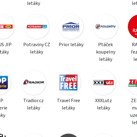
letáky
le
S JIP
Potraviny CZ
Prior letáky
Ptáček
R
etáky
letáky
koupelny
řez
letáky
l
OP
Tradior.cz
Travel Free
XXXLutz
ZE
erie
letáky
letáky
letáky
m
áky
uz
le