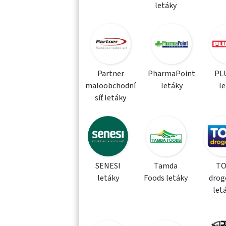
letáky
Partner
PharmaPoint
PLU
maloobchodní
letáky
l
síť letáky
SENESI
Tamda
T
letáky
Foods letáky
drog
let