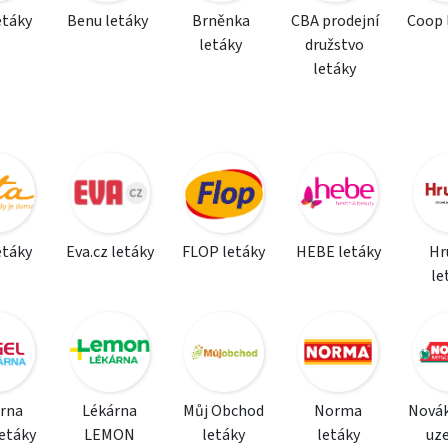
etáky
Benu letáky
Brněnka
CBA prodejní
Coop 
letáky
družstvo
letáky
etáky
Eva.cz letáky
FLOP letáky
HEBE letáky
Hr
le
rna
Lékárna
Můj Obchod
Norma
Nová
etáky
LEMON
letáky
letáky
uz