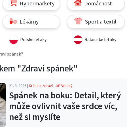
Hypermarkety
Domácnost
Lékárny
Sport a textil
Polské letáky
Rakouské letáky
raví spánek"
tkem "Zdraví spánek"
21. 3. 2026 |
Krása a zdraví
|
Jiří Veselý
Spánek na boku: Detail, který
může ovlivnit vaše srdce víc,
než si myslíte