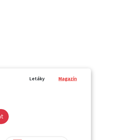
Letáky
Magazín
at