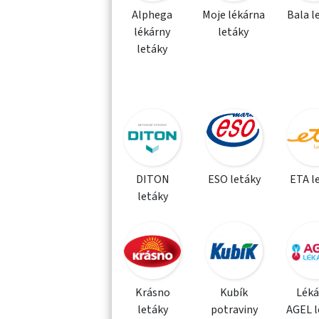
Alphega
Moje lékárna
Bala l
lékárny
letáky
letáky
DITON
ESO letáky
ETA l
letáky
Krásno
Kubík
Léká
letáky
potraviny
AGEL l