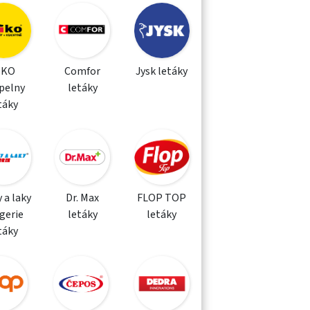
IKO
Comfor
Jysk letáky
pelny
letáky
táky
 a laky
Dr. Max
FLOP TOP
gerie
letáky
letáky
táky