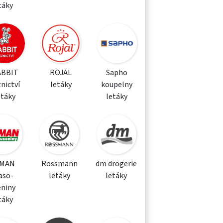
táky
ABBIT
ROJAL
Sapho
nictví
letáky
koupelny
etáky
letáky
MAN
Rossmann
dm drogerie
aso-
letáky
letáky
eniny
táky