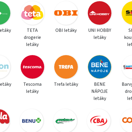
letáky
TETA
OBI letáky
UNI HOBBY
S
drogerie
letáky
kou
letáky
le
letáky
Tescoma
Trefa letáky
BENE
Barvy
letáky
NÁPOJE
dro
letáky
le