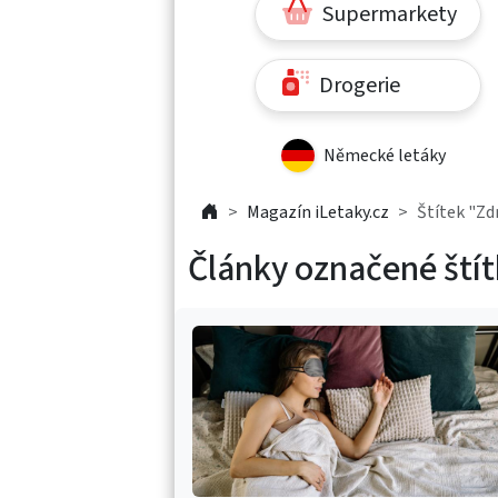
Supermarkety
Drogerie
Německé letáky
Magazín iLetaky.cz
Štítek "Zd
Články označené ští