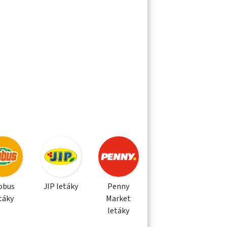
obus
JIP letáky
Penny
táky
Market
letáky