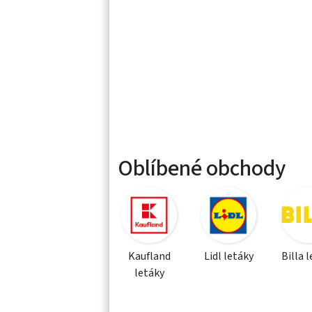
Oblíbené obchody
Kaufland
Lidl letáky
Billa 
letáky