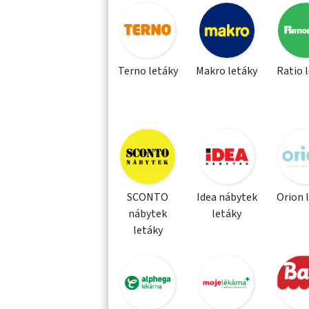
Terno letáky
Makro letáky
Ratio 
SCONTO
Idea nábytek
Orion 
nábytek
letáky
letáky