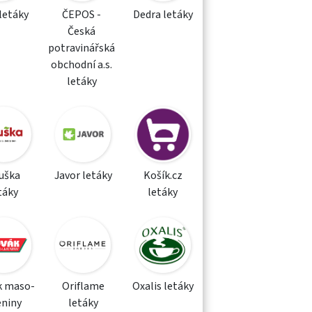
letáky
ČEPOS -
Dedra letáky
Česká
potravinářská
obchodní a.s.
letáky
uška
Javor letáky
Košík.cz
táky
letáky
k maso-
Oriflame
Oxalis letáky
eniny
letáky