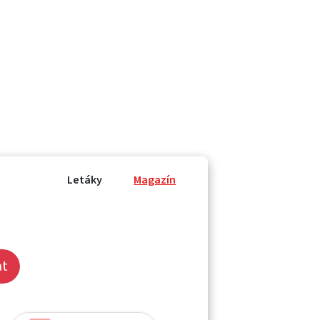
Letáky
Magazín
at