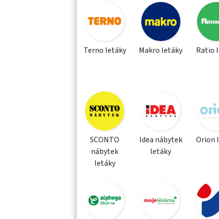
Terno letáky
Makro letáky
Ratio 
SCONTO
Idea nábytek
Orion 
nábytek
letáky
letáky