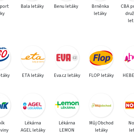
sport
Bala letáky
Benu letáky
Brněnka
CBA p
áky
letáky
dru
le
etáky
ETA letáky
Eva.cz letáky
FLOP letáky
HEBE
ík
Lékárna
Lékárna
Můj Obchod
N
viny
AGEL letáky
LEMON
letáky
le