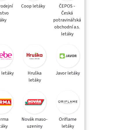
rodejní
Coop letáky
ČEPOS -
žstvo
Česká
táky
potravinářská
obchodní a.s.
letáky
 letáky
Hruška
Javor letáky
letáky
orma
Novák maso-
Oriflame
táky
uzeniny
letáky