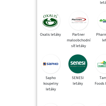
let
Oxalis letáky
Partner
Phar
maloobchodní
le
síť letáky
Sapho
SENESI
Tam
koupelny
letáky
Foods 
letáky