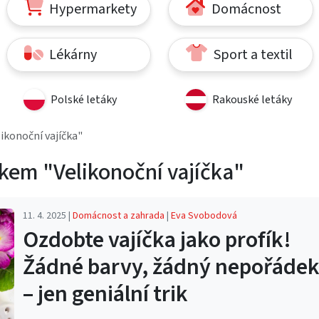
Hypermarkety
Domácnost
Lékárny
Sport a textil
Polské letáky
Rakouské letáky
likonoční vajíčka"
kem "Velikonoční vajíčka"
11. 4. 2025 |
Domácnost a zahrada
|
Eva Svobodová
Ozdobte vajíčka jako profík!
Žádné barvy, žádný nepořáde
– jen geniální trik