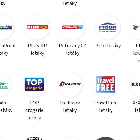
áky
letáky
maPoint
PLUS JIP
Potraviny CZ
Prior letáky
P
táky
letáky
letáky
ko
l
da
TOP
Tradior.cz
Travel Free
XX
letáky
drogerie
letáky
letáky
le
letáky