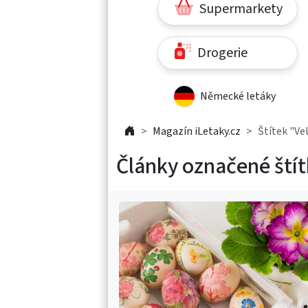
Supermarkety
Drogerie
Německé letáky
Magazín iLetaky.cz
Štítek "Ve
Články označené štít