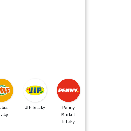
obus
JIP letáky
Penny
táky
Market
letáky