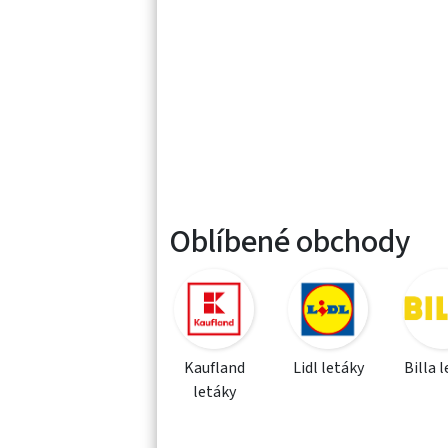
Oblíbené obchody
Kaufland
Lidl letáky
Billa 
letáky