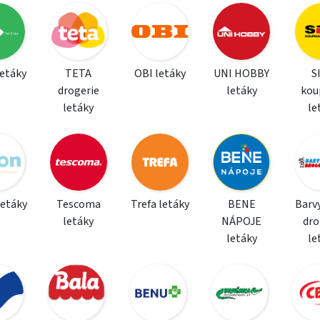
letáky
TETA
OBI letáky
UNI HOBBY
S
drogerie
letáky
kou
letáky
le
letáky
Tescoma
Trefa letáky
BENE
Barvy
letáky
NÁPOJE
dro
letáky
le