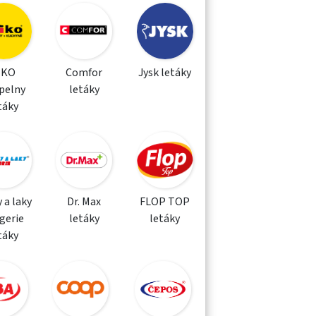
IKO
Comfor
Jysk letáky
pelny
letáky
táky
 a laky
Dr. Max
FLOP TOP
gerie
letáky
letáky
táky