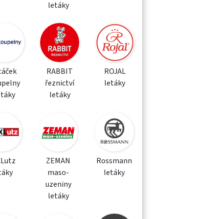
letáky
táček
RABBIT
ROJAL
upelny
řeznictví
letáky
etáky
letáky
XLutz
ZEMAN
Rossmann
táky
maso-
letáky
uzeniny
letáky