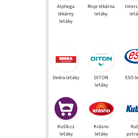
Alphega
Moje lékárna
Inter
lékárny
letáky
let
letáky
Dedra letáky
DITON
ESO l
letáky
Košík.cz
Krásno
Kub
letáky
letáky
potra