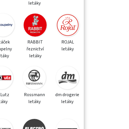
letáky
táček
RABBIT
ROJAL
upelny
řeznictví
letáky
etáky
letáky
XLutz
Rossmann
dm drogerie
táky
letáky
letáky