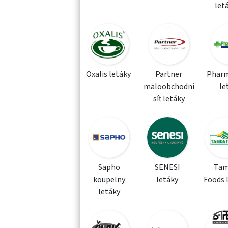
let
Oxalis letáky
Partner
Phar
maloobchodní
le
síť letáky
Sapho
SENESI
Tam
koupelny
letáky
Foods 
letáky