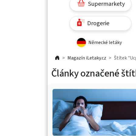
Supermarkety
Drogerie
Německé letáky
Magazín iLetaky.cz
Štítek "Uc
Články označené ští