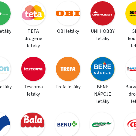
letáky
TETA
OBI letáky
UNI HOBBY
S
drogerie
letáky
kou
letáky
le
letáky
Tescoma
Trefa letáky
BENE
Barvy
letáky
NÁPOJE
dro
letáky
le