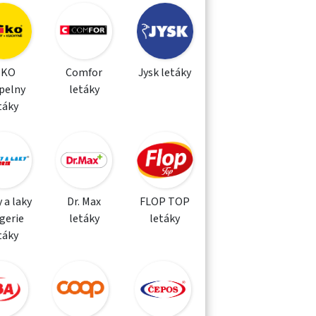
IKO
Comfor
Jysk letáky
pelny
letáky
táky
 a laky
Dr. Max
FLOP TOP
gerie
letáky
letáky
táky