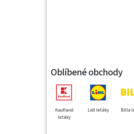
Oblíbené obchody
Kaufland
Lidl letáky
Billa 
letáky