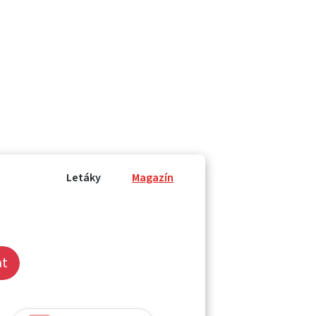
Letáky
Magazín
at