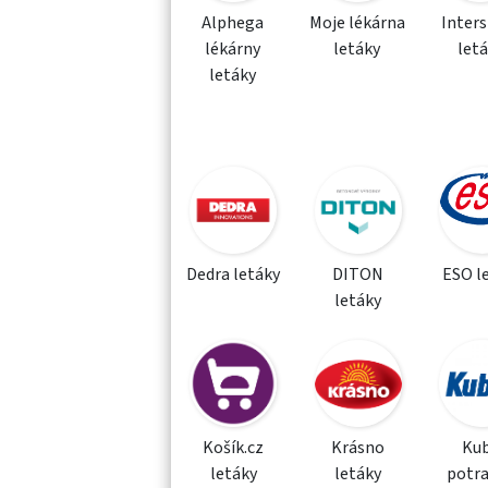
Alphega
Moje lékárna
Inter
lékárny
letáky
let
letáky
Dedra letáky
DITON
ESO l
letáky
Košík.cz
Krásno
Kub
letáky
letáky
potra