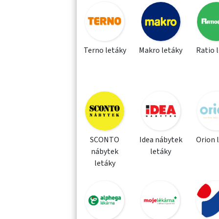
Terno letáky
Makro letáky
Ratio 
SCONTO
Idea nábytek
Orion 
nábytek
letáky
letáky