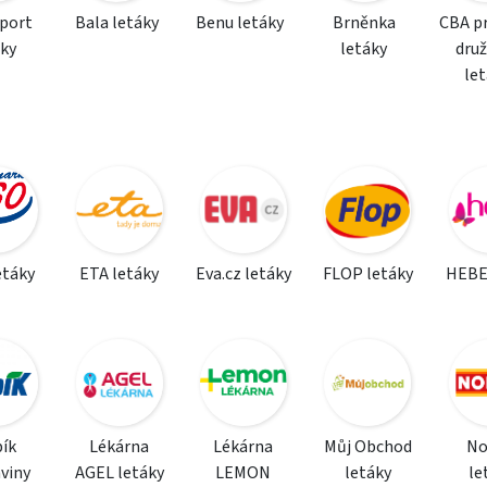
sport
Bala letáky
Benu letáky
Brněnka
CBA p
áky
letáky
dru
le
etáky
ETA letáky
Eva.cz letáky
FLOP letáky
HEBE
ík
Lékárna
Lékárna
Můj Obchod
N
viny
AGEL letáky
LEMON
letáky
le