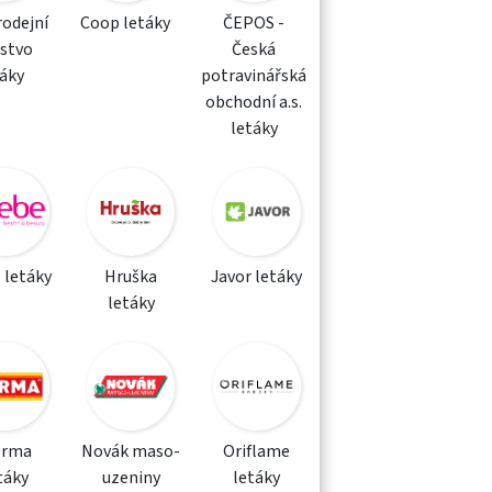
rodejní
Coop letáky
ČEPOS -
žstvo
Česká
táky
potravinářská
obchodní a.s.
letáky
 letáky
Hruška
Javor letáky
letáky
orma
Novák maso-
Oriflame
táky
uzeniny
letáky