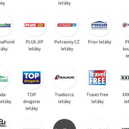
áky
letáky
maPoint
PLUS JIP
Potraviny CZ
Prior letáky
P
táky
letáky
letáky
ko
l
da
TOP
Tradior.cz
Travel Free
XX
letáky
drogerie
letáky
letáky
le
letáky