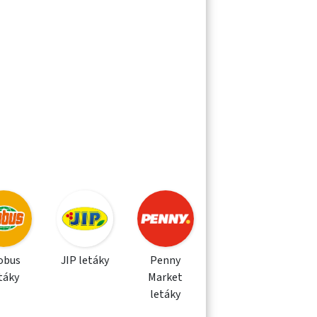
obus
JIP letáky
Penny
táky
Market
letáky