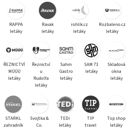
RAPPA
Ravak
rohlik.cz
Rozbaleno.cz
letáky
letáky
letáky
letáky
ŘEZNICTVÍ
Řeznictví
Sahm
SAM 73
Skladová
MÚÚÚ
u
Gastro
letáky
okna
letáky
Rudolfa
letáky
letáky
letáky
STARKL
Svojtka &
TEDi
TIP
Top shop
zahradník
Co.
letáky
travel
letáky