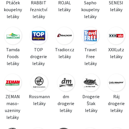
Ptáček
RABBIT
ROJAL
Sapho
SENESI
koupelny
řeznictví
letáky
koupelny
letáky
letáky
letáky
letáky
Tamda
TOP
Tradior.cz
Travel
XXXLutz
Foods
drogerie
letáky
Free
letáky
letáky
letáky
letáky
ZEMAN
Rossmann
dm
Drogerie
Ráj
maso-
letáky
drogerie
Šlak
drogerie
uzeniny
letáky
letáky
letáky
letáky