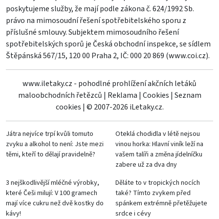
poskytujeme služby, že mají podle zákona č. 624/1992 Sb.
právo na mimosoudní řešení spotřebitelského sporu z
příslušné smlouvy. Subjektem mimosoudního řešení
spotřebitelských sporů je Česká obchodní inspekce, se sídlem
Štěpánská 567/15, 120 00 Praha 2, IČ: 000 20 869 (
www.coi.cz
).
www.iletaky.cz - pohodlné prohlížení akčních letáků
maloobchodních řetězců
|
Reklama
|
Cookies
|
Seznam
cookies
|
© 2007-2026 iLetaky.cz.
Játra nejvíce trpí kvůli tomuto
Oteklá chodidla v létě nejsou
zvyku a alkohol to není: Jste mezi
vinou horka: Hlavní viník leží na
těmi, kteří to dělají pravidelně?
vašem talíři a změna jídelníčku
zabere už za dva dny
3 nejškodlivější mléčné výrobky,
Děláte to v tropických nocích
které Češi milují: V 100 gramech
také? Tímto zvykem před
mají více cukru než dvě kostky do
spánkem extrémně přetěžujete
kávy!
srdce i cévy