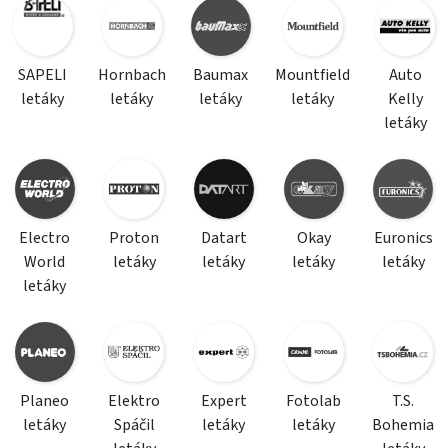
SAPELI
Hornbach
Baumax
Mountfield
Auto
letáky
letáky
letáky
letáky
Kelly
letáky
Electro
Proton
Datart
Okay
Euronics
World
letáky
letáky
letáky
letáky
letáky
Planeo
Elektro
Expert
Fotolab
T.S.
letáky
Spáčil
letáky
letáky
Bohemia