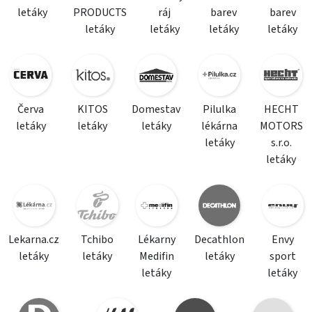
letáky
PRODUCTS
ráj
barev
barev
letáky
letáky
letáky
letáky
Červa
KITOS
Domestav
Pilulka
HECHT
letáky
letáky
letáky
lékárna
MOTORS
letáky
s.r.o.
letáky
Lekarna.cz
Tchibo
Lékarny
Decathlon
Envy
letáky
letáky
Medifin
letáky
sport
letáky
letáky