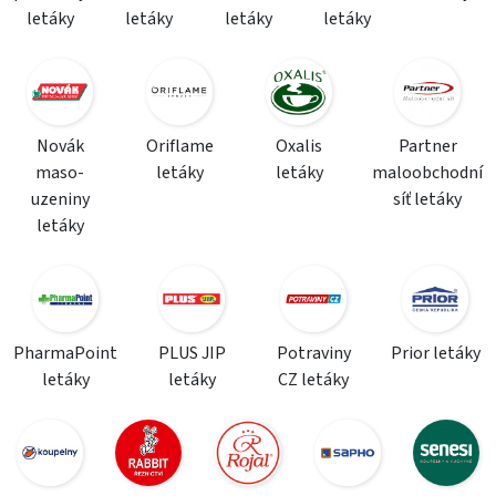
letáky
letáky
letáky
letáky
Novák
Oriflame
Oxalis
Partner
maso-
letáky
letáky
maloobchodní
uzeniny
síť letáky
letáky
PharmaPoint
PLUS JIP
Potraviny
Prior letáky
letáky
letáky
CZ letáky