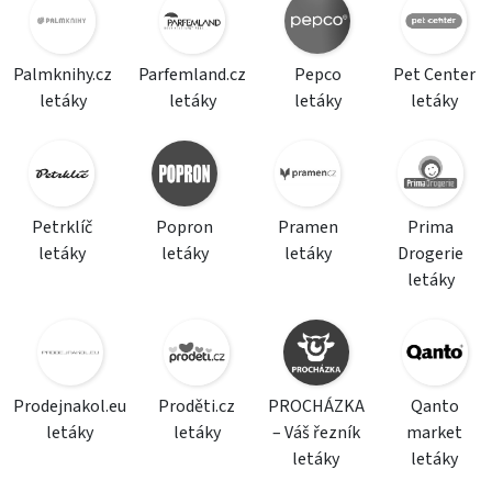
Palmknihy.cz
Parfemland.cz
Pepco
Pet Center
letáky
letáky
letáky
letáky
Petrklíč
Popron
Pramen
Prima
letáky
letáky
letáky
Drogerie
letáky
Prodejnakol.eu
Proděti.cz
PROCHÁZKA
Qanto
letáky
letáky
– Váš řezník
market
letáky
letáky