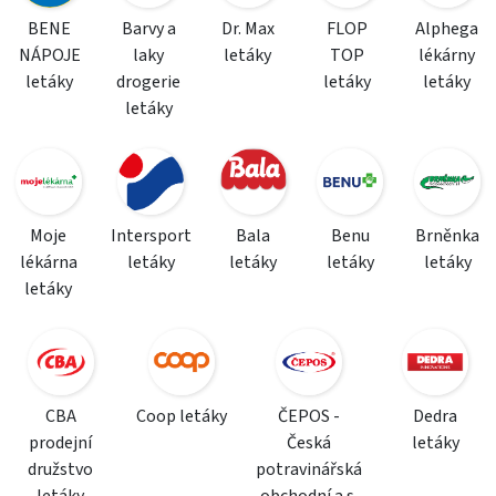
BENE
Barvy a
Dr. Max
FLOP
Alphega
NÁPOJE
laky
letáky
TOP
lékárny
letáky
drogerie
letáky
letáky
letáky
Moje
Intersport
Bala
Benu
Brněnka
lékárna
letáky
letáky
letáky
letáky
letáky
CBA
Coop letáky
ČEPOS -
Dedra
prodejní
Česká
letáky
družstvo
potravinářská