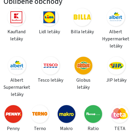
Oblíbené obchody
Kaufland
Lidl letáky
Billa letáky
Albert
letáky
Hypermarket
letáky
Albert
Tesco letáky
Globus
JIP letáky
Supermarket
letáky
letáky
Penny
Terno
Makro
Ratio
TETA