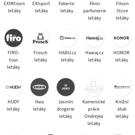
EXIMtours
EXIsport
Faberlic
FAnn
Filson
letáky
letáky
letáky
parfumerie
Store
letáky
letáky
FIRO-
Frosch
HABU.cz
Hawaj.cz
HONOR
tour
letáky
letáky
letáky
letáky
letáky
HUDY
Ikea
Jasmín
Kamenické
Knižní
letáky
letáky
drogerie
práce
klub
letáky
Ondrejka
letáky
letáky