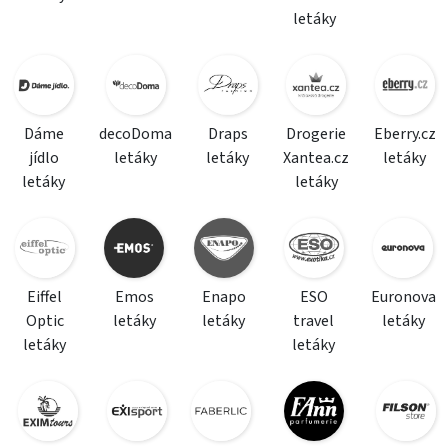
letáky
Dáme
decoDoma
Draps
Drogerie
Eberry.cz
jídlo
letáky
letáky
Xantea.cz
letáky
letáky
letáky
Eiffel
Emos
Enapo
ESO
Euronova
Optic
letáky
letáky
travel
letáky
letáky
letáky