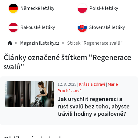
Německé letáky
Polské letáky
Rakouské letáky
Slovenské letáky
Magazín iLetaky.cz
Štítek "Regenerace svalů"
Články označené štítkem "Regenerace
svalů"
12. 8. 2025 |
Krása a zdraví
|
Marie
Procházková
Jak urychlit regeneraci a
růst svalů bez toho, abyste
trávili hodiny v posilovně?