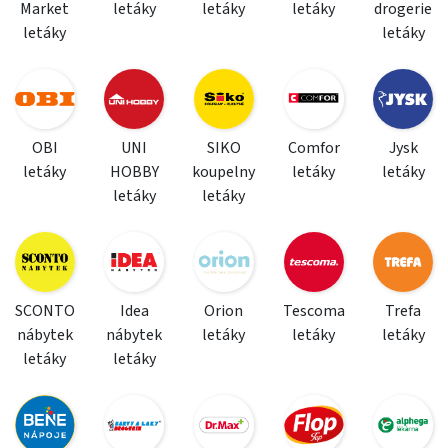
Market
letáky
letáky
letáky
drogerie
letáky
letáky
OBI
UNI
SIKO
Comfor
Jysk
letáky
HOBBY
koupelny
letáky
letáky
letáky
letáky
SCONTO
Idea
Orion
Tescoma
Trefa
nábytek
nábytek
letáky
letáky
letáky
letáky
letáky