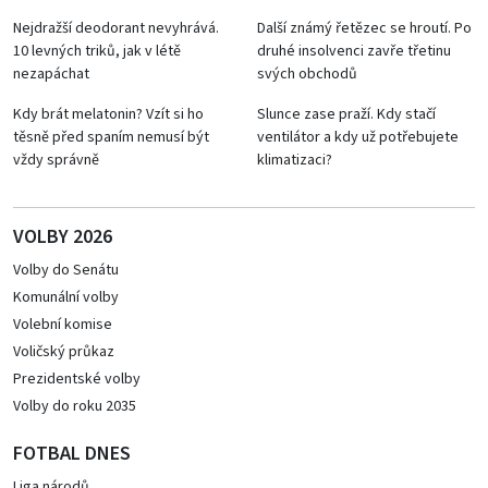
Nejdražší deodorant nevyhrává.
Další známý řetězec se hroutí. Po
10 levných triků, jak v létě
druhé insolvenci zavře třetinu
nezapáchat
svých obchodů
Kdy brát melatonin? Vzít si ho
Slunce zase praží. Kdy stačí
těsně před spaním nemusí být
ventilátor a kdy už potřebujete
vždy správně
klimatizaci?
VOLBY 2026
Volby do Senátu
Komunální volby
Volební komise
Voličský průkaz
Prezidentské volby
Volby do roku 2035
FOTBAL DNES
Liga národů