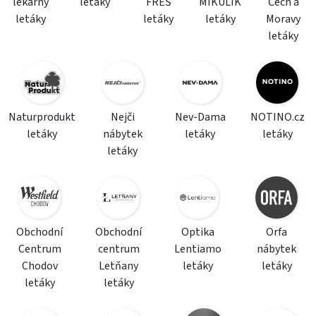
lékárny
letáky
FREŠ
MIKULÍK
Čech a
letáky
letáky
letáky
Moravy
letáky
Naturprodukt
Nejči
Nev-Dama
NOTINO.cz
letáky
nábytek
letáky
letáky
letáky
Obchodní
Obchodní
Optika
Orfa
Centrum
centrum
Lentiamo
nábytek
Chodov
Letňany
letáky
letáky
letáky
letáky