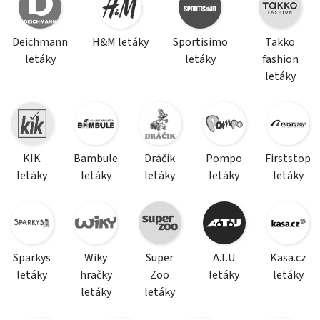
Deichmann
H&M letáky
Sportisimo
Takko
letáky
letáky
fashion
letáky
KIK
Bambule
Dráčik
Pompo
Firststop
letáky
letáky
letáky
letáky
letáky
Sparkys
Wiky
Super
A.T.U
Kasa.cz
letáky
hračky
Zoo
letáky
letáky
letáky
letáky