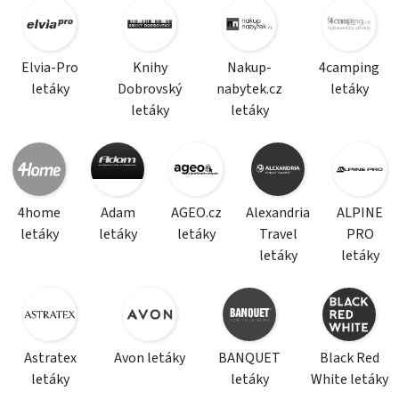
Elvia-Pro
Knihy
Nakup-
4camping
letáky
Dobrovský
nabytek.cz
letáky
letáky
letáky
4home
Adam
AGEO.cz
Alexandria
ALPINE
letáky
letáky
letáky
Travel
PRO
letáky
letáky
Astratex
Avon letáky
BANQUET
Black Red
letáky
letáky
White letáky