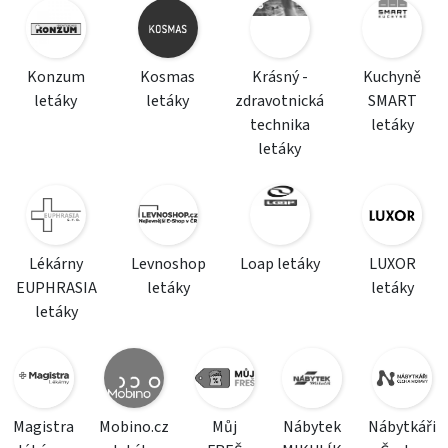
Konzum
Kosmas
Krásný -
Kuchyně
letáky
letáky
zdravotnická
SMART
technika
letáky
letáky
Lékárny
Levnoshop
Loap letáky
LUXOR
EUPHRASIA
letáky
letáky
letáky
Magistra
Mobino.cz
Můj
Nábytek
Nábytkáři