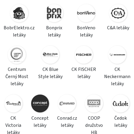
BobrElektro.cz
Bonprix
BonVeno
C&A letáky
letáky
letáky
letáky
Centrum
CK Blue
CK FISCHER
CK
Černý Most
Style letáky
letáky
Neckermann
letáky
letáky
CK
Concept
Conrad.cz
COOP
Čedok
Victoria
letáky
letáky
družstvo
letáky
letáky
HB