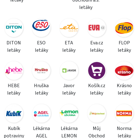
letáky
obchodní a.s.
letáky
DITON
ESO
ETA
Eva.cz
FLOP
letáky
letáky
letáky
letáky
letáky
HEBE
Hruška
Javor
Košík.cz
Krásno
letáky
letáky
letáky
letáky
letáky
Kubík
Lékárna
Lékárna
Můj
Norma
potraviny
AGEL
LEMON
Obchod
letáky