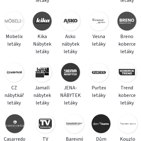
letáky
letáky
Mobelix
Kika
Asko
Vesna
Breno
letáky
Nábytek
nábytek
letáky
koberce
letáky
letáky
letáky
CZ
Jamall
JENA-
Purtex
Trend
nábytkář
nábytek
NÁBYTEK
letáky
koberce
letáky
letáky
letáky
letáky
Casarredo
TV
Barevný
Dům
Kouzlo