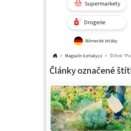
Supermarkety
Drogerie
Německé letáky
Magazín iLetaky.cz
Štítek "Po
Články označené ští