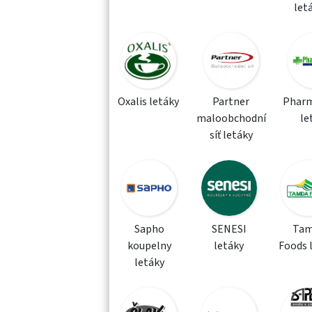
let
Oxalis letáky
Partner
Phar
maloobchodní
le
síť letáky
Sapho
SENESI
Tam
koupelny
letáky
Foods 
letáky