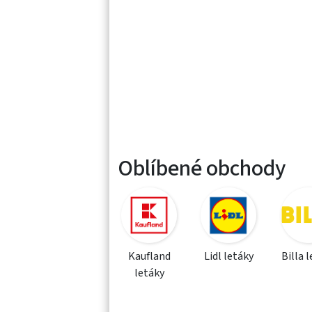
Oblíbené obchody
Kaufland
Lidl letáky
Billa 
letáky