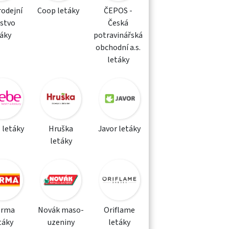
rodejní
Coop letáky
ČEPOS -
žstvo
Česká
táky
potravinářská
obchodní a.s.
letáky
 letáky
Hruška
Javor letáky
letáky
orma
Novák maso-
Oriflame
táky
uzeniny
letáky