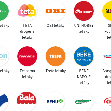
letáky
TETA
OBI letáky
UNI HOBBY
S
drogerie
letáky
kou
letáky
le
letáky
Tescoma
Trefa letáky
BENE
Barvy
letáky
NÁPOJE
dro
letáky
le