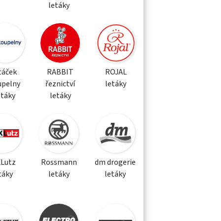
letáky
táček
RABBIT
ROJAL
upelny
řeznictví
letáky
etáky
letáky
XLutz
Rossmann
dm drogerie
táky
letáky
letáky