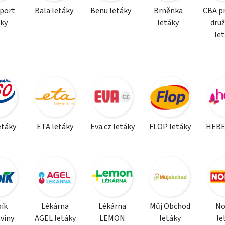
sport
Bala letáky
Benu letáky
Brněnka
CBA p
áky
letáky
dru
le
etáky
ETA letáky
Eva.cz letáky
FLOP letáky
HEBE
ík
Lékárna
Lékárna
Můj Obchod
N
viny
AGEL letáky
LEMON
letáky
le