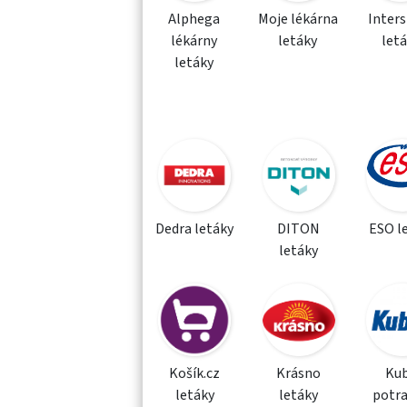
Alphega
Moje lékárna
Inter
lékárny
letáky
let
letáky
Dedra letáky
DITON
ESO l
letáky
Košík.cz
Krásno
Kub
letáky
letáky
potra