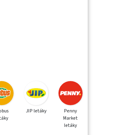
obus
JIP letáky
Penny
táky
Market
letáky