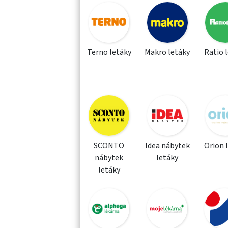
Terno letáky
Makro letáky
Ratio 
SCONTO
Idea nábytek
Orion 
nábytek
letáky
letáky