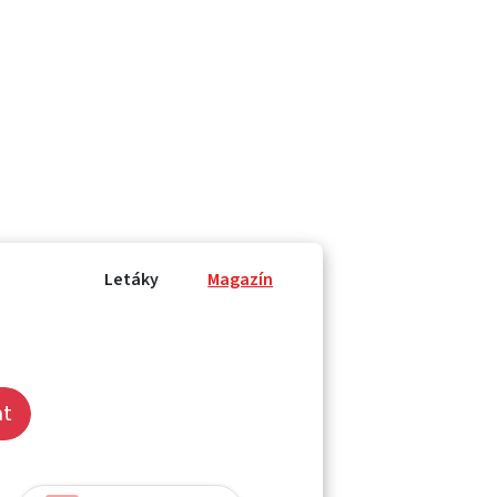
Letáky
Magazín
at