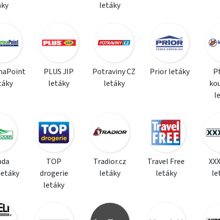
áky
letáky
maPoint
PLUS JIP
Potraviny CZ
Prior letáky
P
táky
letáky
letáky
ko
l
da
TOP
Tradior.cz
Travel Free
XX
letáky
drogerie
letáky
letáky
le
letáky