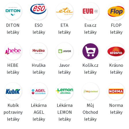
DITON
ESO
ETA
Eva.cz
FLOP
letáky
letáky
letáky
letáky
letáky
HEBE
Hruška
Javor
Košík.cz
Krásno
letáky
letáky
letáky
letáky
letáky
Kubík
Lékárna
Lékárna
Můj
Norma
potraviny
AGEL
LEMON
Obchod
letáky
letáky
letáky
letáky
letáky