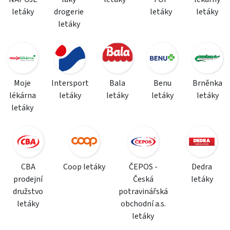
letáky
drogerie
letáky
letáky
letáky
Moje
Intersport
Bala
Benu
Brněnka
lékárna
letáky
letáky
letáky
letáky
letáky
CBA
Coop letáky
ČEPOS -
Dedra
prodejní
Česká
letáky
družstvo
potravinářská
letáky
obchodní a.s.
letáky