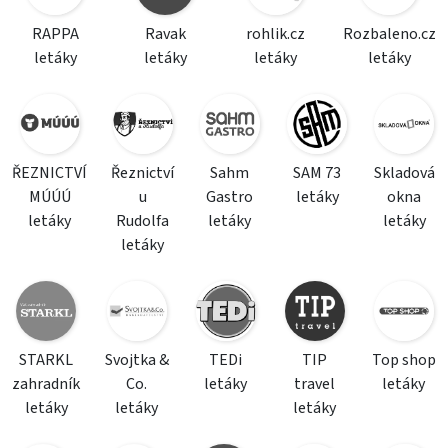
RAPPA
Ravak
rohlik.cz
Rozbaleno.cz
letáky
letáky
letáky
letáky
ŘEZNICTVÍ
Řeznictví
Sahm
SAM 73
Skladová
MÚÚÚ
u
Gastro
letáky
okna
letáky
Rudolfa
letáky
letáky
letáky
STARKL
Svojtka &
TEDi
TIP
Top shop
zahradník
Co.
letáky
travel
letáky
letáky
letáky
letáky