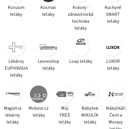
Konzum
Kosmas
Krásný -
Kuchyně
letáky
letáky
zdravotnická
SMART
technika
letáky
letáky
Lékárny
Levnoshop
Loap letáky
LUXOR
EUPHRASIA
letáky
letáky
letáky
Magistra
Mobino.cz
Můj
Nábytek
Nábytkáři
lékárny
letáky
FREŠ
MIKULÍK
Čech a
letáky
letáky
letáky
Moravy