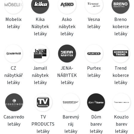
Mobelix
Kika
Asko
Vesna
Breno
letáky
Nábytek
nábytek
letáky
koberce
letáky
letáky
letáky
CZ
Jamall
JENA-
Purtex
Trend
nábytkář
nábytek
NÁBYTEK
letáky
koberce
letáky
letáky
letáky
letáky
Casarredo
TV
Barevný
Dům
Kouzlo
letáky
PRODUCTS
ráj
barev
barev
letáky
letáky
letáky
letáky