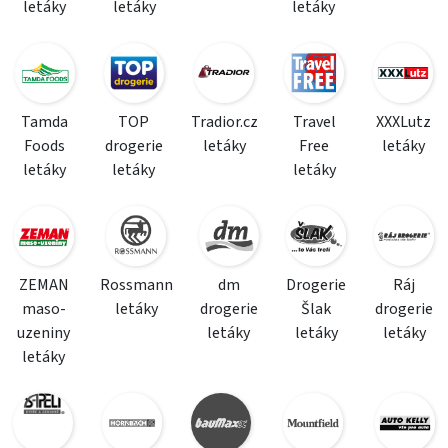
letáky
letáky
letáky
Tamda
TOP
Tradior.cz
Travel
XXXLutz
Foods
drogerie
letáky
Free
letáky
letáky
letáky
letáky
ZEMAN
Rossmann
dm
Drogerie
Ráj
maso-
letáky
drogerie
Šlak
drogerie
uzeniny
letáky
letáky
letáky
letáky