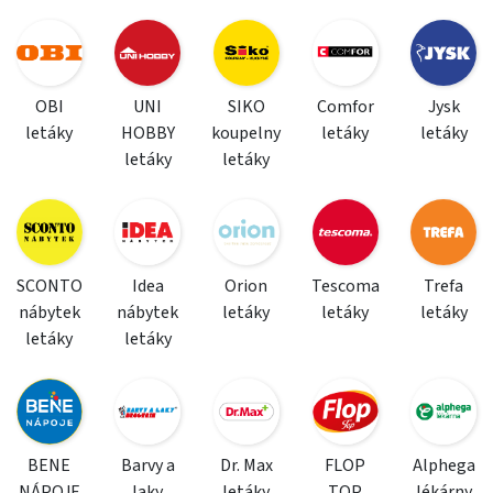
OBI
UNI
SIKO
Comfor
Jysk
letáky
HOBBY
koupelny
letáky
letáky
letáky
letáky
SCONTO
Idea
Orion
Tescoma
Trefa
nábytek
nábytek
letáky
letáky
letáky
letáky
letáky
BENE
Barvy a
Dr. Max
FLOP
Alphega
NÁPOJE
laky
letáky
TOP
lékárny