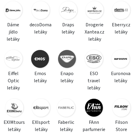
Dáme
decoDoma
Draps
Drogerie
Eberry.cz
jídlo
letáky
letáky
Xantea.cz
letáky
letáky
letáky
Eiffel
Emos
Enapo
ESO
Euronova
Optic
letáky
letáky
travel
letáky
letáky
letáky
EXIMtours
EXIsport
Faberlic
FAnn
Filson
letáky
letáky
letáky
parfumerie
Store