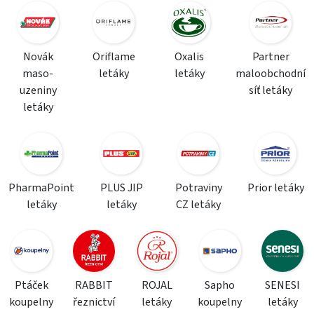
Novák
Oriflame
Oxalis
Partner
maso-
letáky
letáky
maloobchodní
uzeniny
síť letáky
letáky
PharmaPoint
PLUS JIP
Potraviny
Prior letáky
letáky
letáky
CZ letáky
Ptáček
RABBIT
ROJAL
Sapho
SENESI
koupelny
řeznictví
letáky
koupelny
letáky