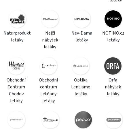
letáky
Naturprodukt
Nejči
Nev-Dama
NOTINO.cz
letáky
nábytek
letáky
letáky
letáky
Obchodní
Obchodní
Optika
Orfa
Centrum
centrum
Lentiamo
nábytek
Chodov
Letňany
letáky
letáky
letáky
letáky