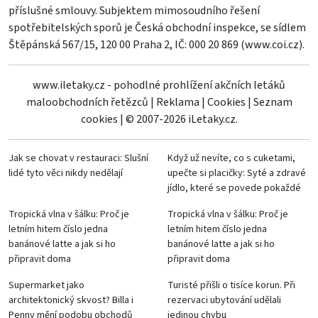
příslušné smlouvy. Subjektem mimosoudního řešení
spotřebitelských sporů je Česká obchodní inspekce, se sídlem
Štěpánská 567/15, 120 00 Praha 2, IČ: 000 20 869 (
www.coi.cz
).
www.iletaky.cz - pohodlné prohlížení akčních letáků
maloobchodních řetězců
|
Reklama
|
Cookies
|
Seznam
cookies
|
© 2007-2026 iLetaky.cz.
Jak se chovat v restauraci: Slušní
Když už nevíte, co s cuketami,
lidé tyto věci nikdy nedělají
upečte si placičky: Syté a zdravé
jídlo, které se povede pokaždé
Tropická vlna v šálku: Proč je
Tropická vlna v šálku: Proč je
letním hitem číslo jedna
letním hitem číslo jedna
banánové latte a jak si ho
banánové latte a jak si ho
připravit doma
připravit doma
Supermarket jako
Turisté přišli o tisíce korun. Při
architektonický skvost? Billa i
rezervaci ubytování udělali
Penny mění podobu obchodů
jedinou chybu