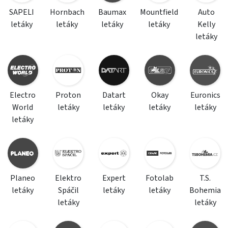
SAPELI
Hornbach
Baumax
Mountfield
Auto
letáky
letáky
letáky
letáky
Kelly
letáky
Electro
Proton
Datart
Okay
Euronics
World
letáky
letáky
letáky
letáky
letáky
Planeo
Elektro
Expert
Fotolab
T.S.
letáky
Spáčil
letáky
letáky
Bohemia
letáky
letáky