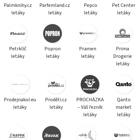
Palmknihy.cz
Parfemland.cz
Pepco
Pet Center
letáky
letáky
letáky
letáky
Petrklíč
Popron
Pramen
Prima
letáky
letáky
letáky
Drogerie
letáky
Prodejnakol.eu
Proděti.cz
PROCHÁZKA
Qanto
letáky
letáky
– Váš řezník
market
letáky
letáky