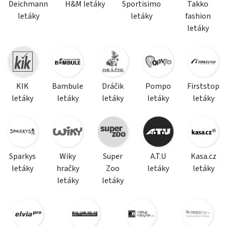
Deichmann
H&M letáky
Sportisimo
Takko
letáky
letáky
fashion
letáky
KIK
Bambule
Dráčik
Pompo
Firststop
letáky
letáky
letáky
letáky
letáky
Sparkys
Wiky
Super
A.T.U
Kasa.cz
letáky
hračky
Zoo
letáky
letáky
letáky
letáky