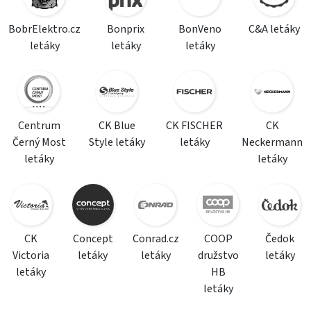
BobrElektro.cz
Bonprix
BonVeno
C&A letáky
letáky
letáky
letáky
Centrum
CK Blue
CK FISCHER
CK
Černý Most
Style letáky
letáky
Neckermann
letáky
letáky
CK
Concept
Conrad.cz
COOP
Čedok
Victoria
letáky
letáky
družstvo
letáky
letáky
HB
letáky