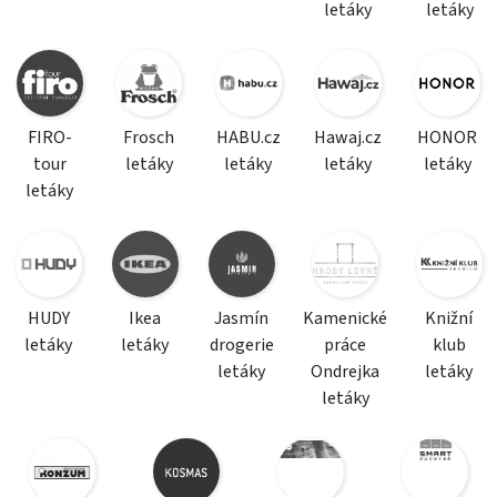
letáky
letáky
FIRO-
Frosch
HABU.cz
Hawaj.cz
HONOR
tour
letáky
letáky
letáky
letáky
letáky
HUDY
Ikea
Jasmín
Kamenické
Knižní
letáky
letáky
drogerie
práce
klub
letáky
Ondrejka
letáky
letáky