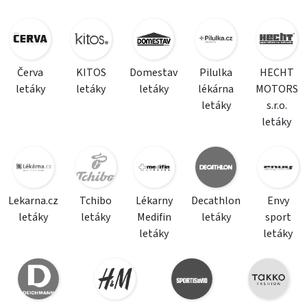
Červa
KITOS
Domestav
Pilulka
HECHT
letáky
letáky
letáky
lékárna
MOTORS
letáky
s.r.o.
letáky
Lekarna.cz
Tchibo
Lékarny
Decathlon
Envy
letáky
letáky
Medifin
letáky
sport
letáky
letáky