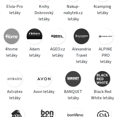
Elvia-Pro
Knihy
Nakup-
4camping
letáky
Dobrovský
nabytek.cz
letáky
letáky
letáky
4home
Adam
AGEO.cz
Alexandria
ALPINE
letáky
letáky
letáky
Travel
PRO
letáky
letáky
Astratex
Avon letáky
BANQUET
Black Red
letáky
letáky
White letáky