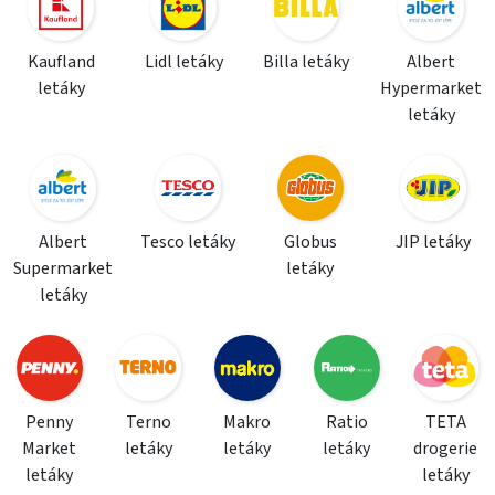
Kaufland
Lidl letáky
Billa letáky
Albert
letáky
Hypermarket
letáky
Albert
Tesco letáky
Globus
JIP letáky
Supermarket
letáky
letáky
Penny
Terno
Makro
Ratio
TETA
Market
letáky
letáky
letáky
drogerie
letáky
letáky