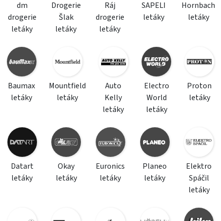
dm
Drogerie
Ráj
SAPELI
Hornbach
drogerie
Šlak
drogerie
letáky
letáky
letáky
letáky
letáky
Baumax
Mountfield
Auto
Electro
Proton
letáky
letáky
Kelly
World
letáky
letáky
letáky
Datart
Okay
Euronics
Planeo
Elektro
letáky
letáky
letáky
letáky
Spáčil
letáky