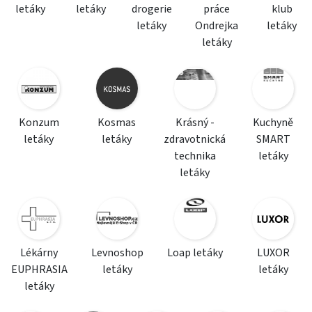
letáky
letáky
drogerie
práce
klub
letáky
Ondrejka
letáky
letáky
Konzum
Kosmas
Krásný -
Kuchyně
letáky
letáky
zdravotnická
SMART
technika
letáky
letáky
Lékárny
Levnoshop
Loap letáky
LUXOR
EUPHRASIA
letáky
letáky
letáky