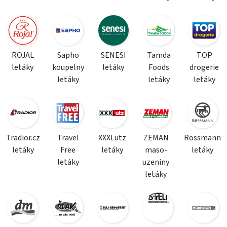
ROJAL
Sapho
SENESI
Tamda
TOP
letáky
koupelny
letáky
Foods
drogerie
letáky
letáky
letáky
Tradior.cz
Travel
XXXLutz
ZEMAN
Rossmann
letáky
Free
letáky
maso-
letáky
letáky
uzeniny
letáky