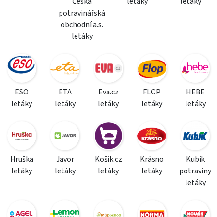
Česká
letáky
letáky
potravinářská
obchodní a.s.
letáky
ESO
ETA
Eva.cz
FLOP
HEBE
letáky
letáky
letáky
letáky
letáky
Hruška
Javor
Košík.cz
Krásno
Kubík
letáky
letáky
letáky
letáky
potraviny
letáky