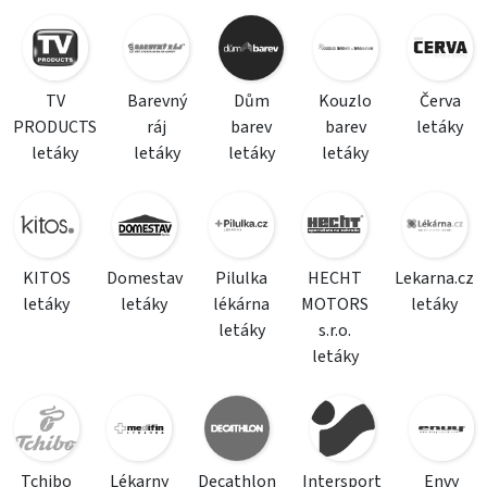
TV
Barevný
Dům
Kouzlo
Červa
PRODUCTS
ráj
barev
barev
letáky
letáky
letáky
letáky
letáky
KITOS
Domestav
Pilulka
HECHT
Lekarna.cz
letáky
letáky
lékárna
MOTORS
letáky
letáky
s.r.o.
letáky
Tchibo
Lékarny
Decathlon
Intersport
Envy