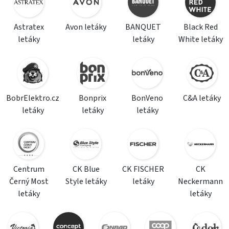
Astratex
Avon letáky
BANQUET
Black Red
letáky
letáky
White letáky
BobrElektro.cz
Bonprix
BonVeno
C&A letáky
letáky
letáky
letáky
Centrum
CK Blue
CK FISCHER
CK
Černý Most
Style letáky
letáky
Neckermann
letáky
letáky