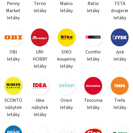
Penny
Terno
Makro
Ratio
TETA
Market
letáky
letáky
letáky
drogerie
letáky
letáky
OBI
UNI
SIKO
Comfor
Jysk
letáky
HOBBY
koupelny
letáky
letáky
letáky
letáky
SCONTO
Idea
Orion
Tescoma
Trefa
nábytek
nábytek
letáky
letáky
letáky
letáky
letáky