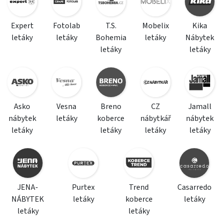
Expert
Fotolab
T.S.
Mobelix
Kika
letáky
letáky
Bohemia
letáky
Nábytek
letáky
letáky
Asko
Vesna
Breno
CZ
Jamall
nábytek
letáky
koberce
nábytkář
nábytek
letáky
letáky
letáky
letáky
JENA-
Purtex
Trend
Casarredo
NÁBYTEK
letáky
koberce
letáky
letáky
letáky