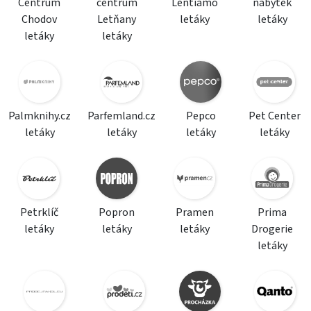
Centrum
centrum
Lentiamo
nábytek
Chodov
Letňany
letáky
letáky
letáky
letáky
Palmknihy.cz
Parfemland.cz
Pepco
Pet Center
letáky
letáky
letáky
letáky
Petrklíč
Popron
Pramen
Prima
letáky
letáky
letáky
Drogerie
letáky