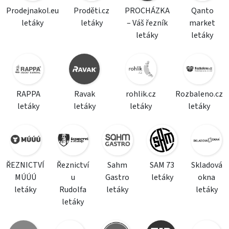
Prodejnakol.eu
Proděti.cz
PROCHÁZKA
Qanto
letáky
letáky
– Váš řezník
market
letáky
letáky
RAPPA
Ravak
rohlik.cz
Rozbaleno.cz
letáky
letáky
letáky
letáky
ŘEZNICTVÍ
Řeznictví
Sahm
SAM 73
Skladová
MÚÚÚ
u
Gastro
letáky
okna
letáky
Rudolfa
letáky
letáky
letáky