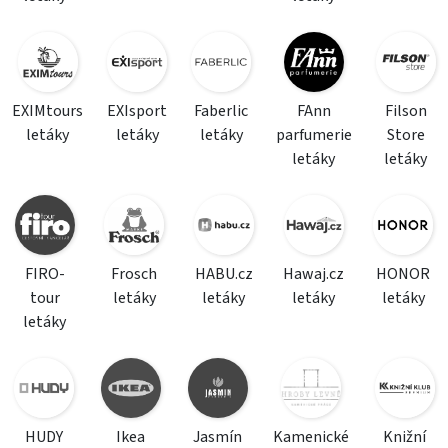
EXIMtours
EXIsport
Faberlic
FAnn
Filson
letáky
letáky
letáky
parfumerie
Store
letáky
letáky
FIRO-
Frosch
HABU.cz
Hawaj.cz
HONOR
tour
letáky
letáky
letáky
letáky
letáky
HUDY
Ikea
Jasmín
Kamenické
Knižní