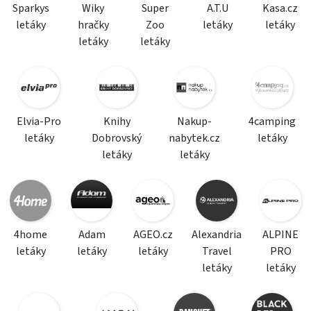
Sparkys
Wiky
Super
A.T.U
Kasa.cz
letáky
hračky
Zoo
letáky
letáky
letáky
letáky
Elvia-Pro
Knihy
Nakup-
4camping
letáky
Dobrovský
nabytek.cz
letáky
letáky
letáky
4home
Adam
AGEO.cz
Alexandria
ALPINE
letáky
letáky
letáky
Travel
PRO
letáky
letáky