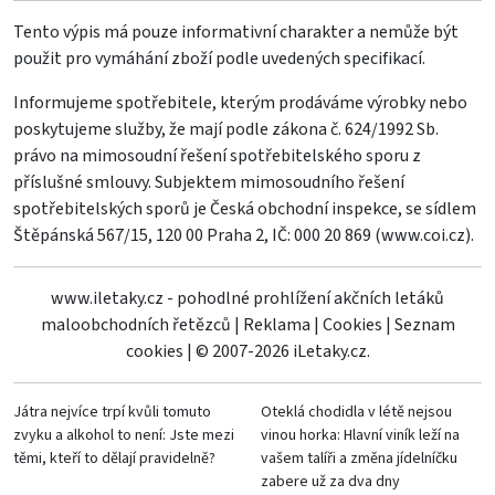
Tento výpis má pouze informativní charakter a nemůže být
použit pro vymáhání zboží podle uvedených specifikací.
Informujeme spotřebitele, kterým prodáváme výrobky nebo
poskytujeme služby, že mají podle zákona č. 624/1992 Sb.
právo na mimosoudní řešení spotřebitelského sporu z
příslušné smlouvy. Subjektem mimosoudního řešení
spotřebitelských sporů je Česká obchodní inspekce, se sídlem
Štěpánská 567/15, 120 00 Praha 2, IČ: 000 20 869 (
www.coi.cz
).
www.iletaky.cz - pohodlné prohlížení akčních letáků
maloobchodních řetězců
|
Reklama
|
Cookies
|
Seznam
cookies
|
© 2007-2026 iLetaky.cz.
Játra nejvíce trpí kvůli tomuto
Oteklá chodidla v létě nejsou
zvyku a alkohol to není: Jste mezi
vinou horka: Hlavní viník leží na
těmi, kteří to dělají pravidelně?
vašem talíři a změna jídelníčku
zabere už za dva dny