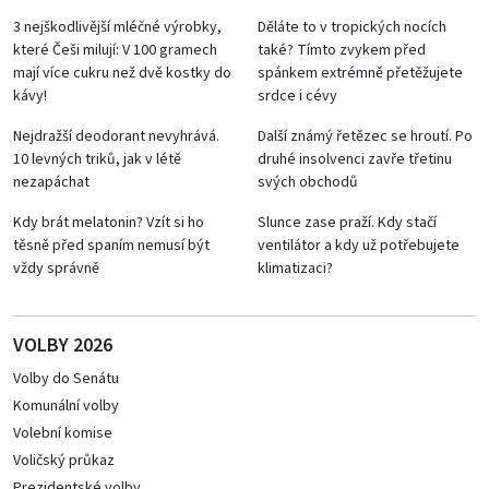
3 nejškodlivější mléčné výrobky,
Děláte to v tropických nocích
které Češi milují: V 100 gramech
také? Tímto zvykem před
mají více cukru než dvě kostky do
spánkem extrémně přetěžujete
kávy!
srdce i cévy
Nejdražší deodorant nevyhrává.
Další známý řetězec se hroutí. Po
10 levných triků, jak v létě
druhé insolvenci zavře třetinu
nezapáchat
svých obchodů
Kdy brát melatonin? Vzít si ho
Slunce zase praží. Kdy stačí
těsně před spaním nemusí být
ventilátor a kdy už potřebujete
vždy správně
klimatizaci?
VOLBY 2026
Volby do Senátu
Komunální volby
Volební komise
Voličský průkaz
Prezidentské volby