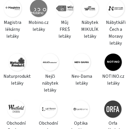
Magistra
Mobino.cz
Můj
Nábytek
Nábytkáři
lékárny
letáky
FREŠ
MIKULÍK
Čech a
letáky
letáky
letáky
Moravy
letáky
Naturprodukt
Nejči
Nev-Dama
NOTINO.cz
letáky
nábytek
letáky
letáky
letáky
Obchodní
Obchodní
Optika
Orfa