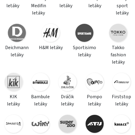
letáky
Medifin
letáky
letáky
sport
letáky
letáky
Deichmann
H&M letáky
Sportisimo
Takko
letáky
letáky
fashion
letáky
KIK
Bambule
Dráčik
Pompo
Firststop
letáky
letáky
letáky
letáky
letáky