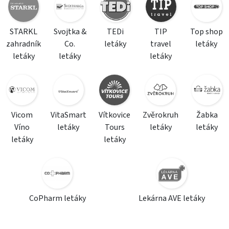
STARKL
Svojtka &
TEDi
TIP
Top shop
zahradník
Co.
letáky
travel
letáky
letáky
letáky
letáky
Vicom
VitaSmart
Vítkovice
Zvěrokruh
Žabka
Víno
letáky
Tours
letáky
letáky
letáky
letáky
CoPharm letáky
Lekárna AVE letáky