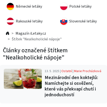
Německé letáky
Polské letáky
Rakouské letáky
Slovenské letáky
Magazín iLetaky.cz
Štítek "Nealkoholické nápoje"
Články označené štítkem
"Nealkoholické nápoje"
13. 5. 2025 |
Ostatní
|
Marie Procházková
Mezinárodní den koktejlů:
Namíchejte si osvěžení,
které vás překvapí chutí i
jednoduchostí