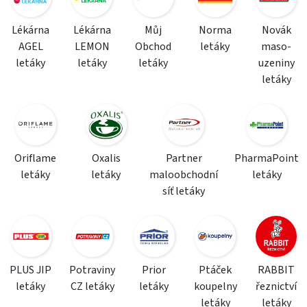
Lékárna
Lékárna
Můj
Norma
Novák
AGEL
LEMON
Obchod
letáky
maso-
letáky
letáky
letáky
uzeniny
letáky
Oriflame
Oxalis
Partner
PharmaPoint
letáky
letáky
maloobchodní
letáky
síť letáky
PLUS JIP
Potraviny
Prior
Ptáček
RABBIT
letáky
CZ letáky
letáky
koupelny
řeznictví
letáky
letáky