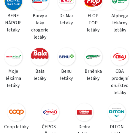
BENE
Barvy a
Dr. Max
FLOP
Alphega
NÁPOJE
laky
letáky
TOP
lékárny
letáky
drogerie
letáky
letáky
letáky
Moje
Bala
Benu
Brněnka
CBA
lékárna
letáky
letáky
letáky
prodejní
letáky
družstvo
letáky
Coop letáky
ČEPOS -
Dedra
DITON