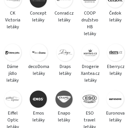
CK
Concept
Conrad.cz
COOP
Čedok
Victoria
letáky
letáky
družstvo
letáky
letáky
HB
letáky
Dáme
decoDoma
Draps
Drogerie
Eberry.cz
jídlo
letáky
letáky
Xantea.cz
letáky
letáky
letáky
Eiffel
Emos
Enapo
ESO
Euronova
Optic
letáky
letáky
travel
letáky
letáky
letáky